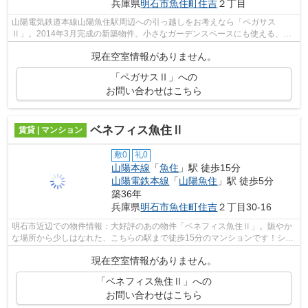
兵庫県
明石市
魚住町住吉
２丁目
山陽電気鉄道本線山陽魚住駅周辺への引っ越しをお考えなら「ペガサス
Ⅱ」。2014年3月完成の新築物件。小さなガーデンスペースにも使える、バ
ルコニー付きの物件です。好評のエアコン付...
現在空室情報がありません。
「ペガサスⅡ」への
お問い合わせはこちら
ベネフィス魚住Ⅱ
賃貸 | マンション
敷0
礼0
山陽本線
「
魚住
」駅 徒歩15分
山陽電鉄本線
「
山陽魚住
」駅 徒歩5分
築36年
兵庫県
明石市
魚住町住吉
２丁目30-16
明石市近辺での物件情報：大好評のあの物件「ベネフィス魚住Ⅱ」。賑やか
な場所から少しはなれた、こちらの駅まで徒歩15分のマンションです！シス
テムキッチン付きとなっており、幅広い...
現在空室情報がありません。
「ベネフィス魚住Ⅱ」への
お問い合わせはこちら