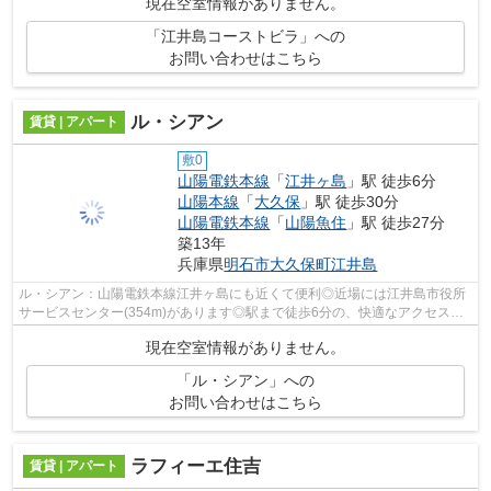
現在空室情報がありません。
「江井島コーストビラ」への
お問い合わせはこちら
ル・シアン
賃貸 | アパート
敷0
山陽電鉄本線
「
江井ヶ島
」駅 徒歩6分
山陽本線
「
大久保
」駅 徒歩30分
山陽電鉄本線
「
山陽魚住
」駅 徒歩27分
築13年
兵庫県
明石市
大久保町江井島
ル・シアン：山陽電鉄本線江井ヶ島にも近くて便利◎近場には江井島市役所
サービスセンター(354m)があります◎駅まで徒歩6分の、快適なアクセスの
物件です◎こちらの物件は築5年ですが、充...
現在空室情報がありません。
「ル・シアン」への
お問い合わせはこちら
ラフィーエ住吉
賃貸 | アパート