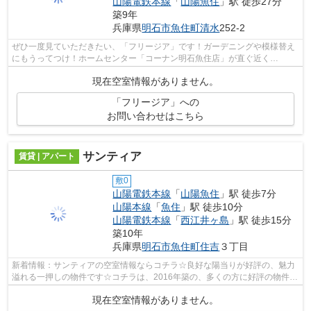
山陽電鉄本線
「
山陽魚住
」駅 徒歩27分
築9年
兵庫県
明石市
魚住町清水
252-2
ぜひ一度見ていただきたい、「フリージア」です！ガーデニングや模様替え
にもうってつけ！ホームセンター「コーナン明石魚住店」が直ぐ近く
(358m)！駅の程近くに立地する物件となり、...
現在空室情報がありません。
「フリージア」への
お問い合わせはこちら
サンティア
賃貸 | アパート
敷0
山陽電鉄本線
「
山陽魚住
」駅 徒歩7分
山陽本線
「
魚住
」駅 徒歩10分
山陽電鉄本線
「
西江井ヶ島
」駅 徒歩15分
築10年
兵庫県
明石市
魚住町住吉
３丁目
新着情報：サンティアの空室情報ならコチラ☆良好な陽当りが好評の、魅力
溢れる一押しの物件です☆コチラは、2016年築の、多くの方に好評の物件と
なります☆徒歩でのアクセスも快適な、7...
現在空室情報がありません。