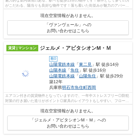
魅力的な室内環境のある、駅へも徒歩13分の物件です！条件として多くの方
がこだわる、陽当りも良好な物件です！落ち着いた街並みが魅力のアパート
はこちらです！より詳しい情報や内見...
現在空室情報がありません。
「ヴァンヴェール」への
お問い合わせはこちら
ジェルメ・アビタシオンM・Ｍ
賃貸 | マンション
敷0
山陽電鉄本線
「
東二見
」駅 徒歩14分
山陽本線
「
魚住
」駅 徒歩16分
山陽電鉄本線
「
山陽魚住
」駅 徒歩29分
築12年
兵庫県
明石市
魚住町西岡
エアコン付きの賃貸物件となっていますので、一年中ストレスフリー◎防犯
対策の行き届いた造りがポイント◎家具のレイアウトもしやすい、フローリ
ングのマンションです◎使い勝手の良い駐...
現在空室情報がありません。
「ジェルメ・アビタシオンM・Ｍ」への
お問い合わせはこちら