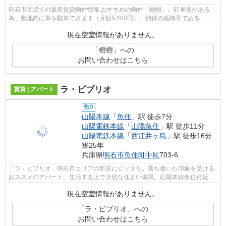
明石市近辺での最新賃貸物件情報:おすすめの物件「樹樹」。駐車場がある
為、敷地内に車を駐車できます（月額5,400円）。納得の価格帯である、家
賃4.7万円のお部屋は経済的です。年間を...
現在空室情報がありません。
「樹樹」への
お問い合わせはこちら
ラ・ビブリオ
賃貸 | アパート
敷0
山陽本線
「
魚住
」駅 徒歩7分
山陽電鉄本線
「
山陽魚住
」駅 徒歩11分
山陽電鉄本線
「
西江井ヶ島
」駅 徒歩16分
築25年
兵庫県
明石市
魚住町中尾
703-6
「ラ・ビブリオ」明石市エリアの新居にピッタリ。落ち着いた印象を受ける
おススメのアパート。生活する上で大切な住まい環境。山陽本線魚住付近で
素敵なお部屋をご案内いたします。お...
現在空室情報がありません。
「ラ・ビブリオ」への
お問い合わせはこちら