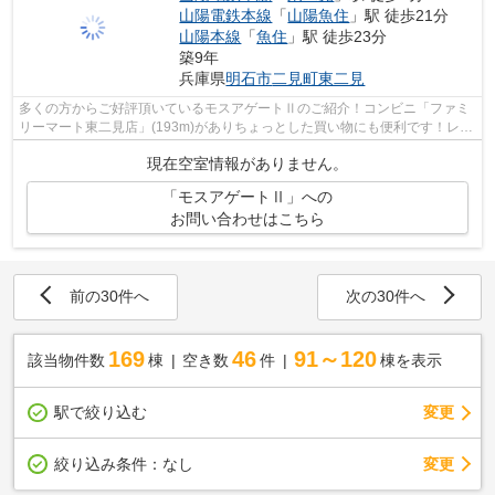
山陽電鉄本線
「
山陽魚住
」駅 徒歩21分
山陽本線
「
魚住
」駅 徒歩23分
築9年
兵庫県
明石市
二見町東二見
多くの方からご好評頂いているモスアゲートⅡのご紹介！コンビニ「ファミ
リーマート東二見店」(193m)がありちょっとした買い物にも便利です！レイ
アウトも変えやすいコンパクトな間取り...
現在空室情報がありません。
「モスアゲートⅡ」への
お問い合わせはこちら
前の30件へ
次の30件へ
169
46
91～120
該当物件数
棟
空き数
件
棟を表示
駅で絞り込む
変更
変更
絞り込み条件：
なし