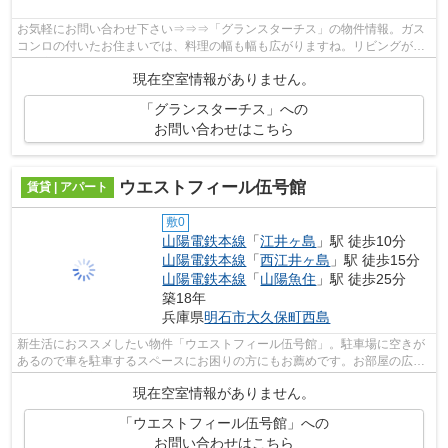
お気軽にお問い合わせ下さい⇒⇒⇒「グランスターチス」の物件情報。ガス
コンロの付いたお住まいでは、料理の幅も幅も広がりますね。リビングがあ
れば家族で楽しい生活がおくれると思いま...
現在空室情報がありません。
「グランスターチス」への
お問い合わせはこちら
ウエストフィール伍号館
賃貸 | アパート
敷0
山陽電鉄本線
「
江井ヶ島
」駅 徒歩10分
山陽電鉄本線
「
西江井ヶ島
」駅 徒歩15分
山陽電鉄本線
「
山陽魚住
」駅 徒歩25分
築18年
兵庫県
明石市
大久保町西島
新生活におススメしたい物件「ウエストフィール伍号館」。駐車場に空きが
あるので車を駐車するスペースにお困りの方にもお薦めです。お部屋の広さ
62.45㎡。経済面的で、メリットも多い...
現在空室情報がありません。
「ウエストフィール伍号館」への
お問い合わせはこちら