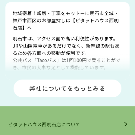
地域密着！親切・丁寧をモットーに明石市全域・
神戸市西区のお部屋探しは【ピタットハウス西明
石店】へ
明石市は、アクセス面で高い利便性があります。
JRや山陽電車があるだけでなく、新幹線の駅もあ
るため各方面への移動が便利です。
公共バス「Tacoバス」は1回100円で乗ることがで
き、市民の大事な足として機能しています。
明石エリアは海沿いに位置しているため、海水浴
場や釣りスポットが多くあります。JR「大久保
弊社についてをもっとみる
駅」周辺には、ビブレ・イオンをはじめとした買
い物施設も多くあり、買い物にも困りません。
アクセス・趣味・レジャー・買い物、全てがバラ
ンスよく揃っているのが、明石市の住みやすさ・
人気の理由です。
ピタットハウス西明石店について
明石駅・西明石駅を中心に、明石市・神戸市西区
でお部屋探している方は、ぜひ当ＨＰにて物件を