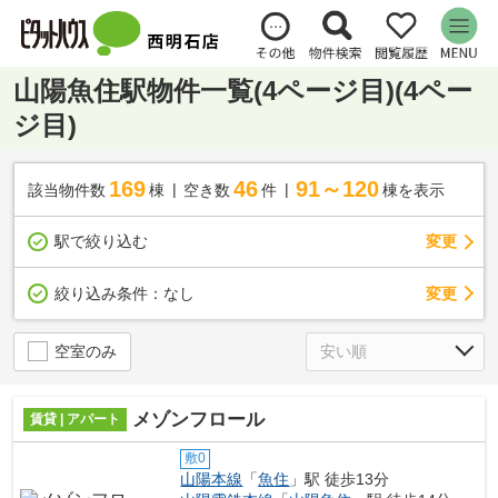
山陽魚住駅物件一覧(4ページ目)(4ペー
ジ目)
169
46
91～120
該当物件数
棟
空き数
件
棟を表示
駅で絞り込む
変更
変更
絞り込み条件：
なし
空室のみ
メゾンフロール
賃貸 | アパート
敷0
山陽本線
「
魚住
」駅 徒歩13分