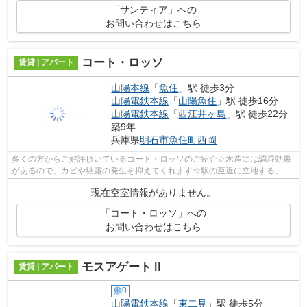
「サンティア」への
お問い合わせはこちら
コート・ロッソ
賃貸 | アパート
山陽本線
「
魚住
」駅 徒歩3分
山陽電鉄本線
「
山陽魚住
」駅 徒歩16分
山陽電鉄本線
「
西江井ヶ島
」駅 徒歩22分
築9年
兵庫県
明石市
魚住町西岡
多くの方からご好評頂いているコート・ロッソのご紹介☆木造には調湿効果
があるので、カビや結露の発生を抑えてくれます☆駅の至近に立地する、徒
歩3分の快適な環境にある物件です☆不動...
現在空室情報がありません。
「コート・ロッソ」への
お問い合わせはこちら
モスアゲートⅡ
賃貸 | アパート
敷0
山陽電鉄本線
「
東二見
」駅 徒歩5分