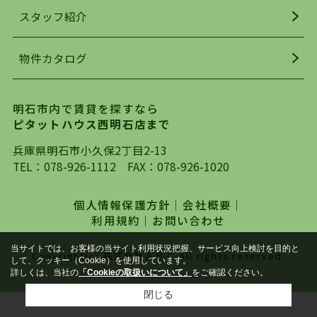
お探しになってください。弊社は、スタッフの平
スタッフ紹介
均年齢も若く、お客様の事を第一に考え、毎日新
着の物件の情報をリサーチし、ＨＰにて随時更新
物件カタログ
を行っており地域最大級の情報取扱量を誇ってお
ります。店頭で限られた物件をご紹介する、従来
の不動産のスタイルではなく、まずは、お客様ご
明石市内で賃貸を探すなら
自身でインターネットを利用し、理想のお部屋を
ピタットハウス西明石店まで
探していただき、選択していただいた物件情報に
対して、専門知識を持ったスタッフがサポートさ
兵庫県明石市小久保2丁目2-13
せていただくスタイルを心がけております。私た
TEL：
078-926-1112
FAX：078-926-1020
ちピタットハウス西明石店が大切にしていること
は、一度だけでは終わらない、お客様との末長い
個人情報保護方針
｜
会社概要
｜
お付き合いです。初めての一人暮らしから、就
利用規約
｜
お問い合わせ
職・ご結婚・売買物件の購入、などなど一生涯に
わたる、良きアドバイザーとして、地域に密着し
当サイトでは、お客様の当サイト利用状況把握、サービス向上検討を目的と
Copyright(c) 株式会社ＡＢＣ All rights reserved.
して、クッキー（Cookie）を使用しています。
た営業スタイルで様々なお役立ちができればと強
詳しくは、当社の
「Cookieの取扱いについて」
をご確認ください。
く思っております。ぜひ、明石市・神戸市西区で
閉じる
物件をお探しになってる方は、お気軽にお問い合
わせください。