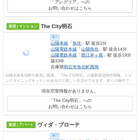
「アレグリア」への
お問い合わせはこちら
The City明石
賃貸 | マンション
敷0
山陽本線
「
魚住
」駅 徒歩2分
山陽電鉄本線
「
山陽魚住
」駅 徒歩14分
山陽電鉄本線
「
西江井ヶ島
」駅 徒歩19分
築33年
兵庫県
明石市
魚住町西岡
山陽本線魚住駅の新居に最適、『The City明石』の最新賃貸物件情報。リビ
ングダイニングキッチンがあるので楽しい生活ができます。多くの物件で徴
収される管理共益費も、この賃貸物件...
現在空室情報がありません。
「The City明石」への
お問い合わせはこちら
ヴィダ・ブローテ
賃貸 | アパート
敷0