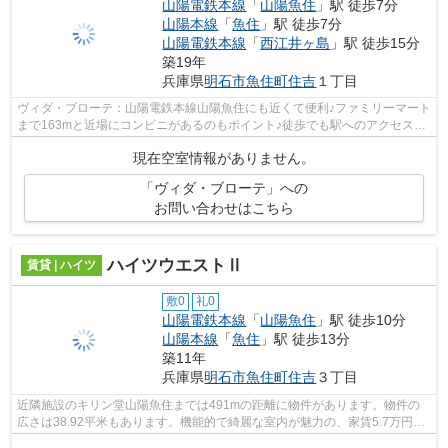
山陽電鉄本線
「
山陽魚住
」駅 徒歩7分
山陽本線
「
魚住
」駅 徒歩7分
山陽電鉄本線
「
西江井ヶ島
」駅 徒歩15分
築19年
兵庫県
明石市
魚住町住吉
１丁目
ヴィダ・ブローテ：山陽電鉄本線山陽魚住にも近くて便利♪ファミリーマート
まで163mと近場にコンビニがあるのもポイント♪徒歩でも駅へのアクセスが
可能な、7分に立地する物件です♪一日...
現在空室情報がありません。
「ヴィダ・ブローテ」への
お問い合わせはこちら
ハイツウエストⅡ
賃貸 | ハイツ
敷0
礼0
山陽電鉄本線
「
山陽魚住
」駅 徒歩10分
山陽本線
「
魚住
」駅 徒歩13分
築11年
兵庫県
明石市
魚住町住吉
３丁目
近隣施設のキリン堂山陽魚住までは491mの距離に物件があります。物件の
広さは38.92平米もあります。機能的で綺麗な室内が魅力の、家賃5.7万円の
お部屋です。新築の物件なら、保証面も...