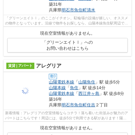
築31年
兵庫県
明石市
魚住町清水
「グリーンエイトⅠ」のここがイチオシ。駐輪場の設備が嬉しい、オススメ
の物件となっています。沿線で物件をお探しなら、山陽本線魚住駅周辺で探
しましょう。当社にご相談をするなら、...
現在空室情報がありません。
「グリーンエイトⅠ」への
お問い合わせはこちら
アレグリア
賃貸 | アパート
敷0
山陽電鉄本線
「
山陽魚住
」駅 徒歩5分
山陽本線
「
魚住
」駅 徒歩14分
山陽電鉄本線
「
西江井ヶ島
」駅 徒歩8分
築16年
兵庫県
明石市
魚住町住吉
２丁目
新着情報：アレグリアの空室情報ならコチラ！落ち着いた街並みが魅力のア
パートはこちらです！周辺には、徒歩5分で利用できる駅があります！陽当
りが良い物件です！丁寧かつ迅速な対応...
現在空室情報がありません。