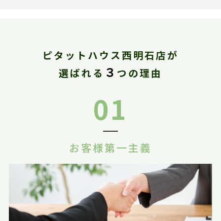
ピタットハウス西明石店が
３
選ばれる
つの理由
01
お客様第一主義