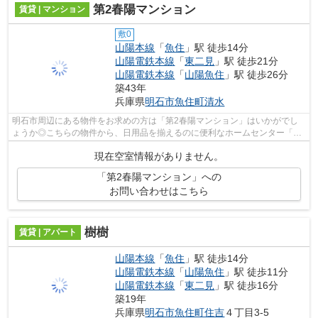
第2春陽マンション
賃貸 | マンション
敷0
山陽本線
「
魚住
」駅 徒歩14分
山陽電鉄本線
「
東二見
」駅 徒歩21分
山陽電鉄本線
「
山陽魚住
」駅 徒歩26分
築43年
兵庫県
明石市
魚住町清水
明石市周辺にある物件をお求めの方は「第2春陽マンション」はいかがでし
ょうか◎こちらの物件から、日用品を揃えるのに便利なホームセンター「コ
ーナン明石魚住店」まで399mです◎こちら...
現在空室情報がありません。
「第2春陽マンション」への
お問い合わせはこちら
樹樹
賃貸 | アパート
山陽本線
「
魚住
」駅 徒歩14分
山陽電鉄本線
「
山陽魚住
」駅 徒歩11分
山陽電鉄本線
「
東二見
」駅 徒歩16分
築19年
兵庫県
明石市
魚住町住吉
４丁目3-5