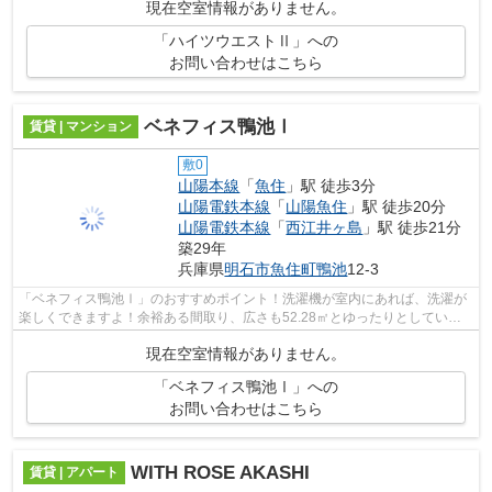
現在空室情報がありません。
「ハイツウエストⅡ」への
お問い合わせはこちら
ベネフィス鴨池Ⅰ
賃貸 | マンション
敷0
山陽本線
「
魚住
」駅 徒歩3分
山陽電鉄本線
「
山陽魚住
」駅 徒歩20分
山陽電鉄本線
「
西江井ヶ島
」駅 徒歩21分
築29年
兵庫県
明石市
魚住町鴨池
12-3
「ベネフィス鴨池Ⅰ」のおすすめポイント！洗濯機が室内にあれば、洗濯が
楽しくできますよ！余裕ある間取り、広さも52.28㎡とゆったりとしていま
す！お引越しを急がれてる方もこちらは...
現在空室情報がありません。
「ベネフィス鴨池Ⅰ」への
お問い合わせはこちら
WITH ROSE AKASHI
賃貸 | アパート