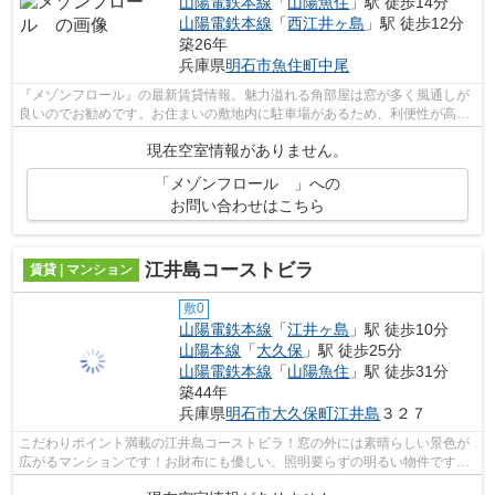
山陽電鉄本線
「
山陽魚住
」駅 徒歩14分
山陽電鉄本線
「
西江井ヶ島
」駅 徒歩12分
築26年
兵庫県
明石市
魚住町中尾
『メゾンフロール』の最新賃貸情報。魅力溢れる角部屋は窓が多く風通しが
良いのでお勧めです。お住まいの敷地内に駐車場があるため、利便性が高い
です。日々のお洗濯にも不自由のない...
現在空室情報がありません。
「メゾンフロール 」への
お問い合わせはこちら
江井島コーストビラ
賃貸 | マンション
敷0
山陽電鉄本線
「
江井ヶ島
」駅 徒歩10分
山陽本線
「
大久保
」駅 徒歩25分
山陽電鉄本線
「
山陽魚住
」駅 徒歩31分
築44年
兵庫県
明石市
大久保町江井島
３２７
こだわりポイント満載の江井島コーストビラ！窓の外には素晴らしい景色が
広がるマンションです！お財布にも優しい、照明要らずの明るい物件です！
眼前に広がる大海原の眺望が素敵な海...