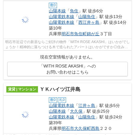
敷0
山陽本線
「
魚住
」駅 徒歩6分
山陽電鉄本線
「
山陽魚住
」駅 徒歩13分
山陽電鉄本線
「
西江井ヶ島
」駅 徒歩14分
築10年
兵庫県
明石市
魚住町錦が丘
３丁目
明石市近辺での新居ならご好評の物件「WITH ROSE AKASHI」はいかがでし
ょうか！精神的に落ちつける木で造られたアパートはいかがですか◎住みよ
い環境と駅へのアクセスの良さが魅力の徒...
現在空室情報がありません。
「WITH ROSE AKASHI」への
お問い合わせはこちら
ＹＫハイツ江井島
賃貸 | マンション
敷0
礼0
山陽電鉄本線
「
江井ヶ島
」駅 徒歩5分
山陽本線
「
大久保
」駅 徒歩25分
山陽電鉄本線
「
山陽魚住
」駅 徒歩24分
築39年
兵庫県
明石市
大久保町西島
２２０