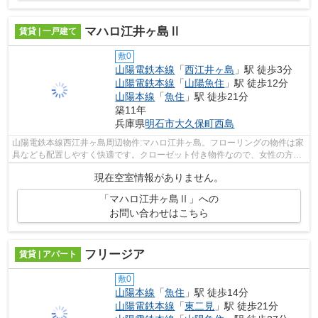
マハロ江井ヶ島Ⅱ
賃貸 | 一戸建て
敷0
山陽電鉄本線
「
西江井ヶ島
」駅 徒歩3分
山陽電鉄本線
「
山陽魚住
」駅 徒歩12分
山陽本線
「
魚住
」駅 徒歩21分
築11年
兵庫県
明石市
大久保町西島
山陽電鉄本線西江井ヶ島周辺物件:マハロ江井ヶ島。フローリングの物件は家
具なども配置しやすく快適です。クローゼット付き物件なので、女性の方に
も好評となっています。毎日の生活を...
現在空室情報がありません。
「マハロ江井ヶ島Ⅱ」への
お問い合わせはこちら
フリージア
賃貸 | アパート
敷0
山陽本線
「
魚住
」駅 徒歩14分
山陽電鉄本線
「
東二見
」駅 徒歩21分