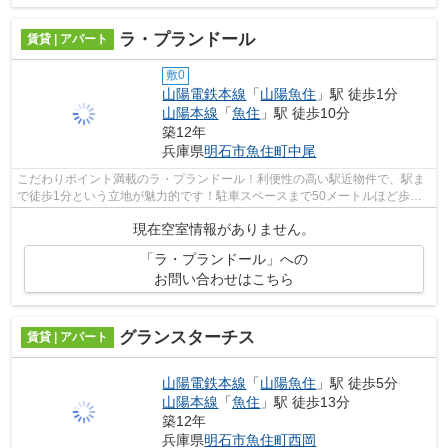
ラ・プランドール
賃貸 | アパート
敷0
山陽電鉄本線
「
山陽魚住
」駅 徒歩1分
山陽本線
「
魚住
」駅 徒歩10分
築12年
兵庫県
明石市
魚住町中尾
こだわりポイント満載のラ・プランドール！利便性の高い駅近物件で、駅ま
で徒歩1分という立地が魅力的です！駐車スペースまで50メートルほど歩き
ます！築5年の設備が充実した物件です...
現在空室情報がありません。
「ラ・プランドール」への
お問い合わせはこちら
グランスターチス
賃貸 | アパート
山陽電鉄本線
「
山陽魚住
」駅 徒歩5分
山陽本線
「
魚住
」駅 徒歩13分
築12年
兵庫県
明石市
魚住町西岡