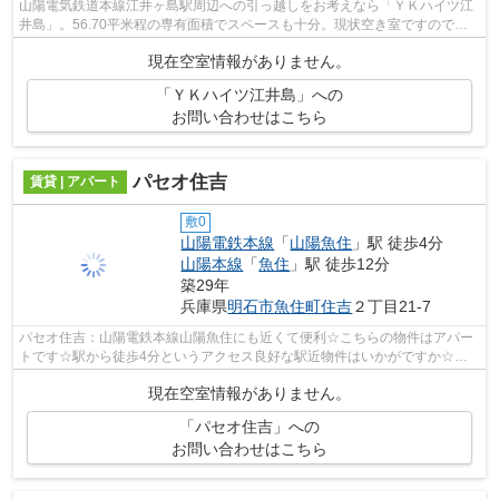
山陽電気鉄道本線江井ヶ島駅周辺への引っ越しをお考えなら「ＹＫハイツ江
井島」。56.70平米程の専有面積でスペースも十分。現状空き室ですので、
即内見も可能。外観タイル張りは、汚れ...
現在空室情報がありません。
「ＹＫハイツ江井島」への
お問い合わせはこちら
パセオ住吉
賃貸 | アパート
敷0
山陽電鉄本線
「
山陽魚住
」駅 徒歩4分
山陽本線
「
魚住
」駅 徒歩12分
築29年
兵庫県
明石市
魚住町住吉
２丁目21-7
パセオ住吉：山陽電鉄本線山陽魚住にも近くて便利☆こちらの物件はアパー
トです☆駅から徒歩4分というアクセス良好な駅近物件はいかがですか☆ニ
ーズの高い、陽当たり環境良好な物件です☆...
現在空室情報がありません。
「パセオ住吉」への
お問い合わせはこちら