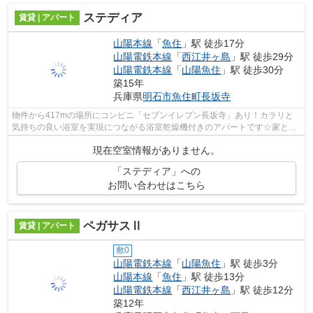
ステディア
賃貸 | アパート
山陽本線
「
魚住
」駅 徒歩17分
山陽電鉄本線
「
西江井ヶ島
」駅 徒歩29分
山陽電鉄本線
「
山陽魚住
」駅 徒歩30分
築15年
兵庫県
明石市
魚住町長坂寺
物件から417mの場所にコンビニ「セブンイレブン長坂寺」あり！カラリと
気持ちの良い浴室を実現につながる浴室乾燥機付きのアパートです☆家と家
の間が広いのが、閑静な住宅地の魅力です...
現在空室情報がありません。
「ステディア」への
お問い合わせはこちら
ペガサスⅡ
賃貸 | アパート
敷0
山陽電鉄本線
「
山陽魚住
」駅 徒歩3分
山陽本線
「
魚住
」駅 徒歩13分
山陽電鉄本線
「
西江井ヶ島
」駅 徒歩12分
築12年