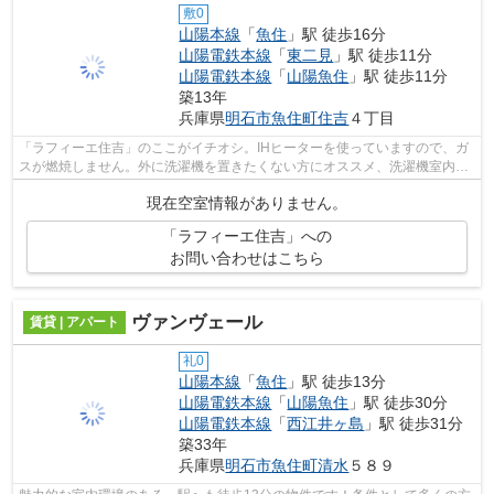
敷0
山陽本線
「
魚住
」駅 徒歩16分
山陽電鉄本線
「
東二見
」駅 徒歩11分
山陽電鉄本線
「
山陽魚住
」駅 徒歩11分
築13年
兵庫県
明石市
魚住町住吉
４丁目
「ラフィーエ住吉」のここがイチオシ。IHヒーターを使っていますので、ガ
スが燃焼しません。外に洗濯機を置きたくない方にオススメ、洗濯機室内に
置けます。2LDKは圧迫感を感じさせず...
現在空室情報がありません。
「ラフィーエ住吉」への
お問い合わせはこちら
ヴァンヴェール
賃貸 | アパート
礼0
山陽本線
「
魚住
」駅 徒歩13分
山陽電鉄本線
「
山陽魚住
」駅 徒歩30分
山陽電鉄本線
「
西江井ヶ島
」駅 徒歩31分
築33年
兵庫県
明石市
魚住町清水
５８９