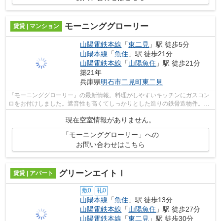
モーニンググローリー
賃貸 | マンション
山陽電鉄本線
「
東二見
」駅 徒歩5分
山陽本線
「
魚住
」駅 徒歩21分
山陽電鉄本線
「
山陽魚住
」駅 徒歩21分
築21年
兵庫県
明石市
二見町東二見
『モーニンググローリー』の最新情報。料理がしやすいキッチンにガスコン
ロをお付けしました。遮音性も高くてしっかりとした造りの鉄骨造物件。す
ぐにご案内可能、空き物件ですのでお...
現在空室情報がありません。
「モーニンググローリー」への
お問い合わせはこちら
グリーンエイトⅠ
賃貸 | アパート
敷0
礼0
山陽本線
「
魚住
」駅 徒歩13分
山陽電鉄本線
「
山陽魚住
」駅 徒歩27分
山陽電鉄本線
「
東二見
」駅 徒歩30分