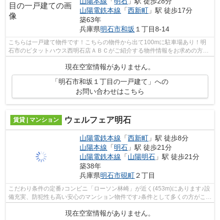
山陽本線
「
明石
」駅 徒歩28分
山陽電鉄本線
「
西新町
」駅 徒歩17分
築63年
兵庫県
明石市
和坂
１丁目8-14
こちらは一戸建て物件です！こちらの物件から出て100mに駐車場あり！明
石市のピタットハウス西明石店ＡＢＣがご紹介する物件情報をお求めの方
は、abc@nishiakashi-chintai.comからお問...
現在空室情報がありません。
「明石市和坂１丁目の一戸建て」への
お問い合わせはこちら
ウェルフェア明石
賃貸 | マンション
山陽電鉄本線
「
西新町
」駅 徒歩8分
山陽本線
「
明石
」駅 徒歩21分
山陽電鉄本線
「
山陽明石
」駅 徒歩21分
築38年
兵庫県
明石市
硯町
２丁目
こだわり条件の定番♪コンビニ「ローソン林崎」が近く(453m)にあります♪設
備充実、防犯性も高い安心のマンション物件です♪条件として多くの方がこだ
わる、陽当りも良好な物件です♪うっ...
現在空室情報がありません。