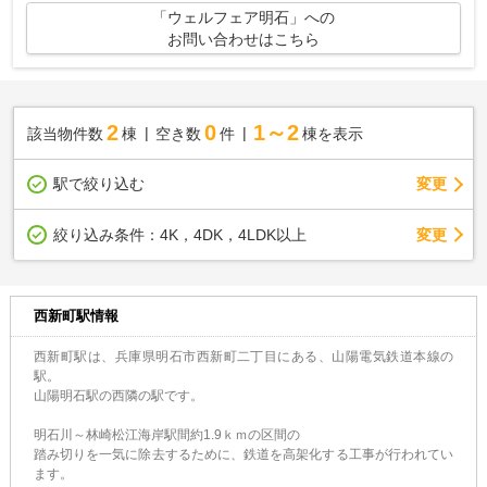
「ウェルフェア明石」への
お問い合わせはこちら
2
0
1～2
該当物件数
棟
空き数
件
棟を表示
駅で絞り込む
変更
変更
絞り込み条件：
4K，4DK，4LDK以上
西新町駅情報
西新町駅は、兵庫県明石市西新町二丁目にある、山陽電気鉄道本線の
駅。
山陽明石駅の西隣の駅です。
明石川～林崎松江海岸駅間約1.9ｋｍの区間の
踏み切りを一気に除去するために、鉄道を高架化する工事が行われてい
ます。