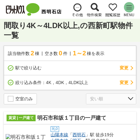
間取り4K～4LDK以上,の西新町駅物件
一覧
2
0
1～2
該当物件数
棟
空き数
件
棟を表示
駅で絞り込む
変更
変更
絞り込み条件：
4K，4DK，4LDK以上
空室のみ
明石市和坂１丁目の一戸建て
賃貸 | 一戸建て
礼0
山陽本線
「
西明石
」駅 徒歩19分