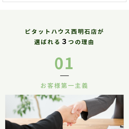
ピタットハウス西明石店が
３
選ばれる
つの理由
01
お客様第一主義