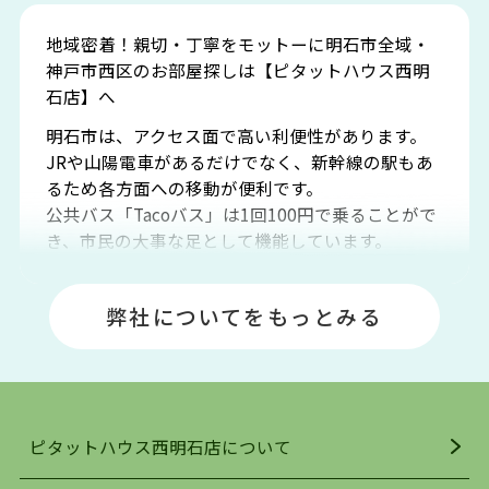
地域密着！親切・丁寧をモットーに明石市全域・
神戸市西区のお部屋探しは【ピタットハウス西明
石店】へ
明石市は、アクセス面で高い利便性があります。
JRや山陽電車があるだけでなく、新幹線の駅もあ
るため各方面への移動が便利です。
公共バス「Tacoバス」は1回100円で乗ることがで
き、市民の大事な足として機能しています。
明石エリアは海沿いに位置しているため、海水浴
場や釣りスポットが多くあります。JR「大久保
弊社についてをもっとみる
駅」周辺には、ビブレ・イオンをはじめとした買
い物施設も多くあり、買い物にも困りません。
アクセス・趣味・レジャー・買い物、全てがバラ
ンスよく揃っているのが、明石市の住みやすさ・
人気の理由です。
ピタットハウス西明石店について
明石駅・西明石駅を中心に、明石市・神戸市西区
でお部屋探している方は、ぜひ当ＨＰにて物件を