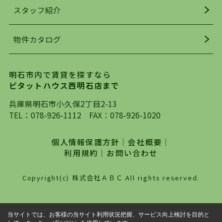
お探しになってください。弊社は、スタッフの平
スタッフ紹介
均年齢も若く、お客様の事を第一に考え、毎日新
着の物件の情報をリサーチし、ＨＰにて随時更新
物件カタログ
を行っており地域最大級の情報取扱量を誇ってお
ります。店頭で限られた物件をご紹介する、従来
の不動産のスタイルではなく、まずは、お客様ご
明石市内で賃貸を探すなら
自身でインターネットを利用し、理想のお部屋を
ピタットハウス西明石店まで
探していただき、選択していただいた物件情報に
対して、専門知識を持ったスタッフがサポートさ
兵庫県明石市小久保2丁目2-13
せていただくスタイルを心がけております。私た
TEL：
078-926-1112
FAX：078-926-1020
ちピタットハウス西明石店が大切にしていること
は、一度だけでは終わらない、お客様との末長い
個人情報保護方針
｜
会社概要
｜
お付き合いです。初めての一人暮らしから、就
利用規約
｜
お問い合わせ
職・ご結婚・売買物件の購入、などなど一生涯に
わたる、良きアドバイザーとして、地域に密着し
Copyright(c) 株式会社ＡＢＣ All rights reserved.
た営業スタイルで様々なお役立ちができればと強
く思っております。ぜひ、明石市・神戸市西区で
物件をお探しになってる方は、お気軽にお問い合
当サイトでは、お客様の当サイト利用状況把握、サービス向上検討を目的と
わせください。