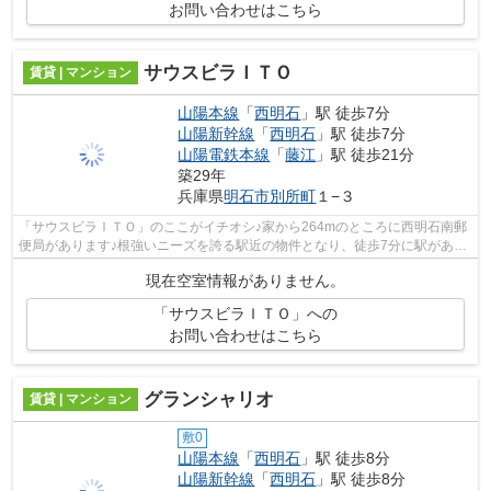
お問い合わせはこちら
サウスビラＩＴＯ
賃貸 | マンション
山陽本線
「
西明石
」駅 徒歩7分
山陽新幹線
「
西明石
」駅 徒歩7分
山陽電鉄本線
「
藤江
」駅 徒歩21分
築29年
兵庫県
明石市
別所町
１−３
「サウスビラＩＴＯ」のここがイチオシ♪家から264mのところに西明石南郵
便局があります♪根強いニーズを誇る駅近の物件となり、徒歩7分に駅があり
ます♪メンテナンスフリーになることが...
現在空室情報がありません。
「サウスビラＩＴＯ」への
お問い合わせはこちら
グランシャリオ
賃貸 | マンション
敷0
山陽本線
「
西明石
」駅 徒歩8分
山陽新幹線
「
西明石
」駅 徒歩8分