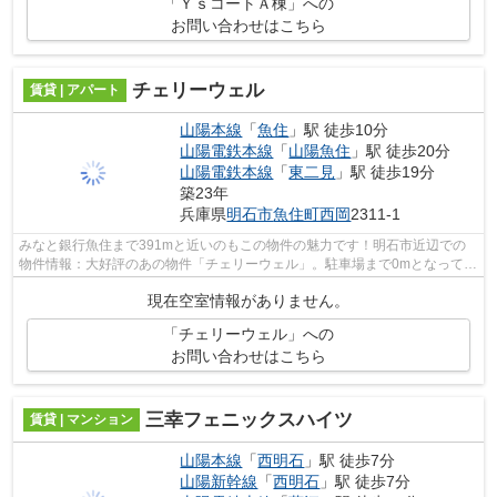
「ＹｓコートＡ棟」への
お問い合わせはこちら
チェリーウェル
賃貸 | アパート
山陽本線
「
魚住
」駅 徒歩10分
山陽電鉄本線
「
山陽魚住
」駅 徒歩20分
山陽電鉄本線
「
東二見
」駅 徒歩19分
築23年
兵庫県
明石市
魚住町西岡
2311-1
みなと銀行魚住まで391mと近いのもこの物件の魅力です！明石市近辺での
物件情報：大好評のあの物件「チェリーウェル」。駐車場まで0mとなってい
るので、すぐの場所にあります♪住みよい...
現在空室情報がありません。
「チェリーウェル」への
お問い合わせはこちら
三幸フェニックスハイツ
賃貸 | マンション
山陽本線
「
西明石
」駅 徒歩7分
山陽新幹線
「
西明石
」駅 徒歩7分