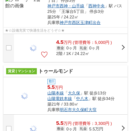
丁目」 停歩3分
神戸市西神・山手線
「
西神中央
」駅 バス
25分 「王塚台5丁目」 停歩3分
築25年 / 24.22㎡
兵庫県
神戸市西区
玉津町出合
★☆設備充実で快適生活をどうぞ☆★
4.5
万
円
(管理費等：5,000円 )
0ヶ月
0ヶ月
敷金
礼金
2階 / 1K / 24.22㎡
トゥールモンド
賃貸 | マンション
敷0
5.5
万円
山陽本線
「
大久保
」駅 徒歩13分
山陽電鉄本線
「
中八木
」駅 徒歩34分
築21年 / 33.80㎡
兵庫県
明石市
大久保町大窪
5.5
万
円
(管理費等：3,300円 )
0ヶ月
5.5万円
敷金
礼金