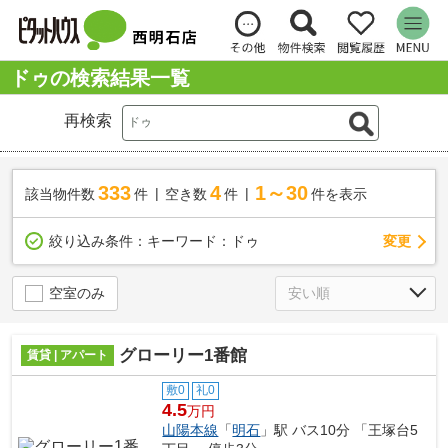
ドゥの検索結果一覧
再検索
333
4
1～30
該当物件数
件
空き数
件
件を表示
変更
絞り込み条件：
キーワード：ドゥ
空室のみ
グローリー1番館
賃貸 | アパート
敷0
礼0
4.5
万円
山陽本線
「
明石
」駅 バス10分 「王塚台5