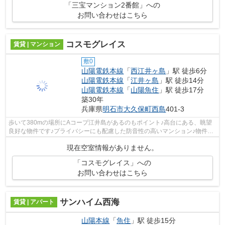
「三宝マンション2番館」への
お問い合わせはこちら
コスモグレイス
賃貸 | マンション
敷0
山陽電鉄本線
「
西江井ヶ島
」駅 徒歩6分
山陽電鉄本線
「
江井ヶ島
」駅 徒歩14分
山陽電鉄本線
「
山陽魚住
」駅 徒歩17分
築30年
兵庫県
明石市
大久保町西島
401-3
歩いて380mの場所にAコープ江井島があるのもポイント♪高台にある、眺望
良好な物件です♪プライバシーにも配慮した防音性の高いマンション♪物件の
陽当りも良く、昼間には照明要らずで経...
現在空室情報がありません。
「コスモグレイス」への
お問い合わせはこちら
サンハイム西海
賃貸 | アパート
山陽本線
「
魚住
」駅 徒歩15分