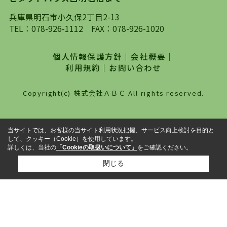
探していただき、選択していただいた物件情報に
対して、専門知識を持ったスタッフがサポートさ
兵庫県明石市小久保2丁目2-13
せていただくスタイルを心がけております。私た
TEL：
078-926-1112
FAX：078-926-1020
ちピタットハウス西明石店が大切にしていること
は、一度だけでは終わらない、お客様との末長い
個人情報保護方針
｜
会社概要
｜
お付き合いです。初めての一人暮らしから、就
利用規約
｜
お問い合わせ
職・ご結婚・売買物件の購入、などなど一生涯に
わたる、良きアドバイザーとして、地域に密着し
Copyright(c) 株式会社ＡＢＣ All rights reserved.
た営業スタイルで様々なお役立ちができればと強
く思っております。ぜひ、明石市・神戸市西区で
物件をお探しになってる方は、お気軽にお問い合
当サイトでは、お客様の当サイト利用状況把握、サービス向上検討を目的と
わせください。
して、クッキー（Cookie）を使用しています。
詳しくは、当社の
「Cookieの取扱いについて」
をご確認ください。
閉じる