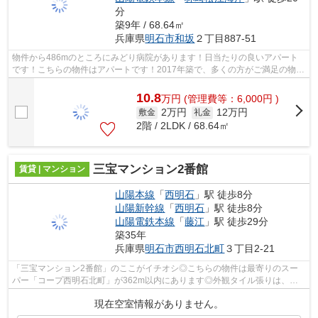
分
築9年 / 68.64㎡
兵庫県
明石市
和坂
２丁目887-51
物件から486mのところにみどり病院があります！日当たりの良いアパート
です！こちらの物件はアパートです！2017年築で、多くの方がご満足の物件
はこちらです！気になる情報を見つけた...
10.8
万
円
(管理費等：6,000円 )
2万円
12万円
敷金
礼金
2階 / 2LDK / 68.64㎡
三宝マンション2番館
賃貸 | マンション
山陽本線
「
西明石
」駅 徒歩8分
山陽新幹線
「
西明石
」駅 徒歩8分
山陽電鉄本線
「
藤江
」駅 徒歩29分
築35年
兵庫県
明石市
西明石北町
３丁目2-21
「三宝マンション2番館」のここがイチオシ◎こちらの物件は最寄りのスー
パー「コープ西明石北町」が362m以内にあります◎外観タイル張りは、ラ
ンニングコストがあまりかかりません◎こち...
現在空室情報がありません。