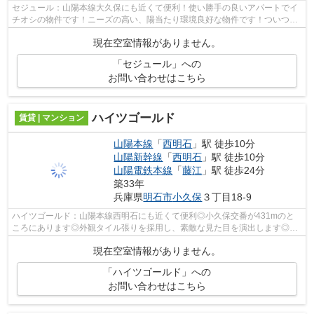
セジュール：山陽本線大久保にも近くて便利！使い勝手の良いアパートでイ
チオシの物件です！ニーズの高い、陽当たり環境良好な物件です！ついつい
お洗濯したくなっちゃいますよ！神戸...
現在空室情報がありません。
「セジュール」への
お問い合わせはこちら
ハイツゴールド
賃貸 | マンション
山陽本線
「
西明石
」駅 徒歩10分
山陽新幹線
「
西明石
」駅 徒歩10分
山陽電鉄本線
「
藤江
」駅 徒歩24分
築33年
兵庫県
明石市
小久保
３丁目18-9
ハイツゴールド：山陽本線西明石にも近くて便利◎小久保交番が431mのと
ころにあります◎外観タイル張りを採用し、素敵な見た目を演出します◎こ
ちらの物件は、陽当たり良好です◎山陽本線...
現在空室情報がありません。
「ハイツゴールド」への
お問い合わせはこちら