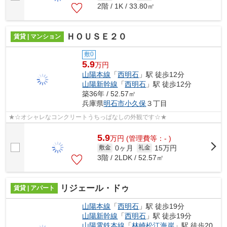
2階 / 1K / 33.80㎡
ＨＯＵＳＥ２０
賃貸 | マンション
敷0
5.9
万円
山陽本線
「
西明石
」駅 徒歩12分
山陽新幹線
「
西明石
」駅 徒歩12分
築36年 / 52.57㎡
兵庫県
明石市
小久保
３丁目
★☆オシャレなコンクリートうちっぱなしの外観です☆★
5.9
万
円
(管理費等：- )
0ヶ月
15万円
敷金
礼金
3階 / 2LDK / 52.57㎡
リジェール・ドゥ
賃貸 | アパート
山陽本線
「
西明石
」駅 徒歩19分
山陽新幹線
「
西明石
」駅 徒歩19分
山陽電鉄本線
「
林崎松江海岸
」駅 徒歩20