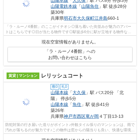
山陽本線
「
大久保
」駅 バス8分 停歩3分
山陽電鉄本線
「
山陽魚住
」駅 徒歩28分
築30年
兵庫県
明石市
大久保町江井島
660-1
「ラ・ルーノ4番館」のここがイチオシ◎落ち着いた街並みが魅力のアパー
トはこちらです◎日が当たる物件です◎駅徒歩6分に駅が立地する物件なの
で、電車を多く利用する方にとって便利です...
現在空室情報がありません。
「ラ・ルーノ4番館」への
お問い合わせはこちら
レリッシュコート
賃貸 | マンション
敷0
礼0
山陽本線
「
大久保
」駅 バス20分 「北
陽」 停歩5分
山陽本線
「
魚住
」駅 徒歩41分
築26年
兵庫県
神戸市西区
竜が岡
４丁目13-13
防犯対策の行き届いた造りがポイント♪外観タイル張りのマンションは、雨で
汚れが落ちるのが魅力です♪この物件は窓からの陽当りも良い、快適な環境の
整ったマンションです♪メールアドレ...