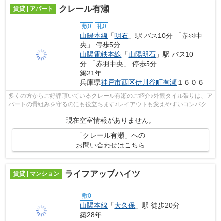
クレール有瀬
賃貸 | アパート
敷0
礼0
山陽本線
「
明石
」駅 バス10分 「赤羽中
央」 停歩5分
山陽電鉄本線
「
山陽明石
」駅 バス10
分 「赤羽中央」 停歩5分
築21年
兵庫県
神戸市西区
伊川谷町有瀬
１６０６
多くの方からご好評頂いているクレール有瀬のご紹介♪外観タイル張りは、ア
パートの骨組みを守るのにも役立ちます♪レイアウトも変えやすいコンパクト
な間取りのアパートです♪多くの方が...
現在空室情報がありません。
「クレール有瀬」への
お問い合わせはこちら
ライフアップハイツ
賃貸 | マンション
敷0
山陽本線
「
大久保
」駅 徒歩20分
築28年