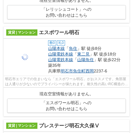
現在空室情報がありません。
「レリッシュコート」への
お問い合わせはこちら
エスポワール明石
賃貸 | マンション
敷0
礼0
山陽本線
「
魚住
」駅 徒歩8分
山陽電鉄本線
「
東二見
」駅 徒歩18分
山陽電鉄本線
「
山陽魚住
」駅 徒歩22分
築35年
兵庫県
明石市
魚住町西岡
2237-6
明石市エリアでの住まいなら「エスポワール明石」がおススメです。角部屋
は人通りが少ないのでプライバシーが保たれます。耐久性の高いRC構造の住
居を、当社で是非とも見つけて下さい...
現在空室情報がありません。
「エスポワール明石」への
お問い合わせはこちら
プレステージ明石大久保Ⅴ
賃貸 | マンション