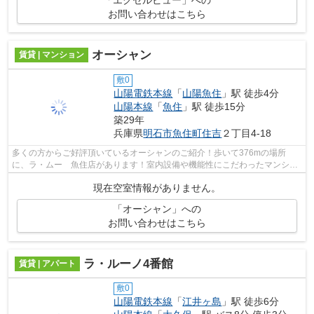
「エクセルビュー」への
お問い合わせはこちら
オーシャン
賃貸 | マンション
敷0
山陽電鉄本線
「
山陽魚住
」駅 徒歩4分
山陽本線
「
魚住
」駅 徒歩15分
築29年
兵庫県
明石市
魚住町住吉
２丁目4-18
多くの方からご好評頂いているオーシャンのご紹介！歩いて376mの場所
に、ラ・ムー 魚住店があります！室内設備や機能性にこだわったマンショ
ン物件です！外観タイル張りのマンション...
現在空室情報がありません。
「オーシャン」への
お問い合わせはこちら
ラ・ルーノ4番館
賃貸 | アパート
敷0
山陽電鉄本線
「
江井ヶ島
」駅 徒歩6分