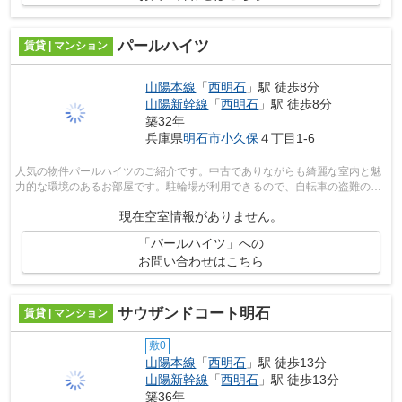
パールハイツ
賃貸 | マンション
山陽本線
「
西明石
」駅 徒歩8分
山陽新幹線
「
西明石
」駅 徒歩8分
築32年
兵庫県
明石市
小久保
４丁目1-6
人気の物件パールハイツのご紹介です。中古でありながらも綺麗な室内と魅
力的な環境のあるお部屋です。駐輪場が利用できるので、自転車の盗難の心
配がありません。フローリング張りで...
現在空室情報がありません。
「パールハイツ」への
お問い合わせはこちら
サウザンドコート明石
賃貸 | マンション
敷0
山陽本線
「
西明石
」駅 徒歩13分
山陽新幹線
「
西明石
」駅 徒歩13分
築36年