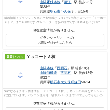
山陽電鉄本線
「
藤江
」駅 徒歩23分
築28年
兵庫県
明石市
小久保
３丁目15-8
新着情報：グランシャリオの空室情報ならコチラ♪便利なスーパー「トーホー
ストア」まで408mです♪エレベーター付きの物件です♪通勤やお出かけに便
利な、徒歩8分に駅のある物件です♪ピタ...
現在空室情報がありません。
「グランシャリオ」への
お問い合わせはこちら
ＹｓコートＡ棟
賃貸 | ハイツ
山陽本線
「
西明石
」駅 徒歩18分
山陽新幹線
「
西明石
」駅 徒歩18分
築22年
兵庫県
明石市
大久保町森田
50-14
気になるイチオシ物件情報:「ＹｓコートＡ棟」。ネットの回線をマンション
に繋げています、パソコン使用可。駐車スペースまで0mでとっても近いの
で、好都合です。専有面積57.00㎡の物...
現在空室情報がありません。