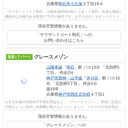
兵庫県
明石市
小久保
３丁目19-4
『サウザンドコート明石』:山陽本線西明石駅にも近くて便利。快適な環境と
機能的な設備のある家賃5.7万円の物件です。お手入れのしやすいバストイレ
別の物件となっています。併設され...
現在空室情報がありません。
「サウザンドコート明石」への
お問い合わせはこちら
グレースメゾン
賃貸 | アパート
山陽本線
「
明石
」駅 バス13分 「北別府5
丁目」 停歩2分
神戸市西神・山手線
「
伊川谷
」駅 バス15
分 「北別府5丁目」 停歩2分
築16年
兵庫県
神戸市西区
北別府
４丁目1
おすすめ物件情報神戸市西区周辺なら、「グレースメゾン」。簡単に洗濯が
可能なように室内に洗濯機が置けるようにしました。クルマが生活必需品の
方に嬉しい敷地内に駐車場ありの物件...
現在空室情報がありません。
「グレースメゾン」への