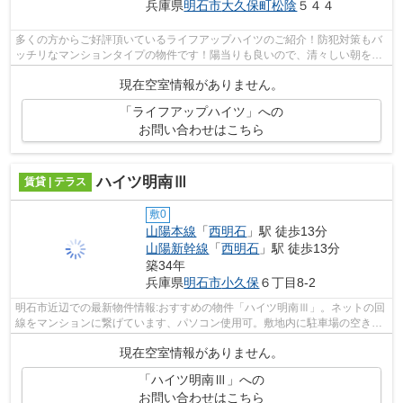
兵庫県
明石市
大久保町松陰
５４４
多くの方からご好評頂いているライフアップハイツのご紹介！防犯対策もバ
ッチリなマンションタイプの物件です！陽当りも良いので、清々しい朝を迎
えることのできるマンションです！こ...
現在空室情報がありません。
「ライフアップハイツ」への
お問い合わせはこちら
ハイツ明南Ⅲ
賃貸 | テラス
敷0
山陽本線
「
西明石
」駅 徒歩13分
山陽新幹線
「
西明石
」駅 徒歩13分
築34年
兵庫県
明石市
小久保
６丁目8-2
明石市近辺での最新物件情報:おすすめの物件「ハイツ明南Ⅲ」。ネットの回
線をマンションに繋げています、パソコン使用可。敷地内に駐車場の空きが
ある為、車を所有している方にお薦め...
現在空室情報がありません。
「ハイツ明南Ⅲ」への
お問い合わせはこちら