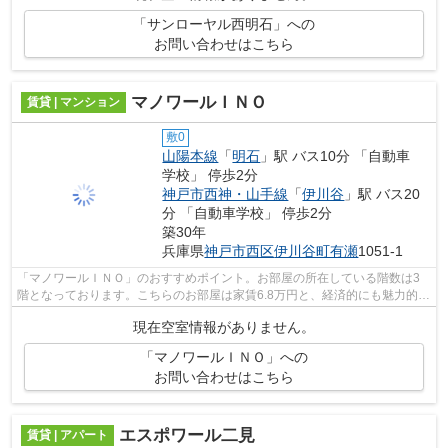
「サンローヤル西明石」への
お問い合わせはこちら
マノワールＩＮＯ
賃貸 | マンション
敷0
山陽本線
「
明石
」駅 バス10分 「自動車
学校」 停歩2分
神戸市西神・山手線
「
伊川谷
」駅 バス20
分 「自動車学校」 停歩2分
築30年
兵庫県
神戸市西区
伊川谷町有瀬
1051-1
「マノワールＩＮＯ」のおすすめポイント。お部屋の所在している階数は3
階となっております。こちらのお部屋は家賃6.8万円と、経済的にも魅力的で
す。お洗濯に困ることのない、バルコ...
現在空室情報がありません。
「マノワールＩＮＯ」への
お問い合わせはこちら
エスポワール二見
賃貸 | アパート