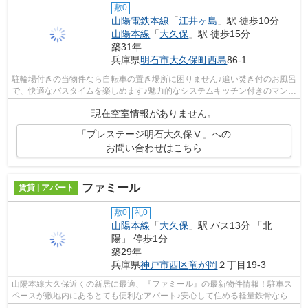
敷0
山陽電鉄本線
「
江井ヶ島
」駅 徒歩10分
山陽本線
「
大久保
」駅 徒歩15分
築31年
兵庫県
明石市
大久保町西島
86-1
駐輪場付きの当物件なら自転車の置き場所に困りません♪追い焚き付のお風呂
で、快適なバスタイムを楽しめます♪魅力的なシステムキッチン付きのマンシ
ョンです♪高いニーズのある、フロー...
現在空室情報がありません。
「プレステージ明石大久保Ⅴ」への
お問い合わせはこちら
ファミール
賃貸 | アパート
敷0
礼0
山陽本線
「
大久保
」駅 バス13分 「北
陽」 停歩1分
築29年
兵庫県
神戸市西区
竜が岡
２丁目19-3
山陽本線大久保近くの新居に最適、『ファミール』の最新物件情報！駐車ス
ペースが敷地内にあるとても便利なアパート♪安心して住める軽量鉄骨なら、
耐震性や耐久性がバッチリです♪周辺...