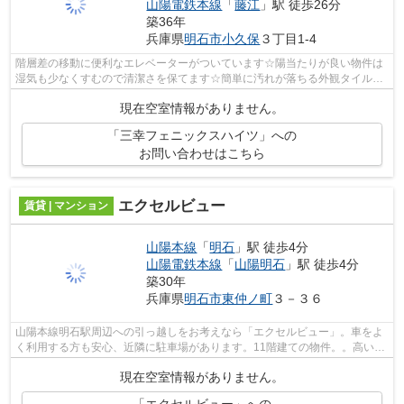
山陽電鉄本線
「
藤江
」駅 徒歩26分
築36年
兵庫県
明石市
小久保
３丁目1-4
階層差の移動に便利なエレベーターがついています☆陽当たりが良い物件は
湿気も少なくすむので清潔さを保てます☆簡単に汚れが落ちる外観タイル張
りは、とても魅力的です☆マンションタイ...
現在空室情報がありません。
「三幸フェニックスハイツ」への
お問い合わせはこちら
エクセルビュー
賃貸 | マンション
山陽本線
「
明石
」駅 徒歩4分
山陽電鉄本線
「
山陽明石
」駅 徒歩4分
築30年
兵庫県
明石市
東仲ノ町
３－３６
山陽本線明石駅周辺への引っ越しをお考えなら「エクセルビュー」。車をよ
く利用する方も安心、近隣に駐車場があります。11階建ての物件。。高いニ
ーズのある、フローリングが嬉しい物...
現在空室情報がありません。