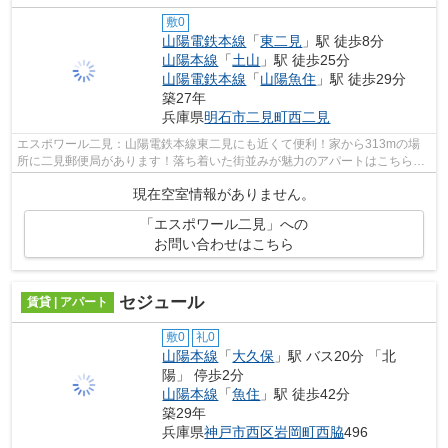
敷0
山陽電鉄本線
「
東二見
」駅 徒歩8分
山陽本線
「
土山
」駅 徒歩25分
山陽電鉄本線
「
山陽魚住
」駅 徒歩29分
築27年
兵庫県
明石市
二見町西二見
エスポワール二見：山陽電鉄本線東二見にも近くて便利！家から313mの場
所に二見郵便局があります！落ち着いた街並みが魅力のアパートはこちらで
す！陽当りの良い明るい環境が魅力の一...
現在空室情報がありません。
「エスポワール二見」への
お問い合わせはこちら
セジュール
賃貸 | アパート
敷0
礼0
山陽本線
「
大久保
」駅 バス20分 「北
陽」 停歩2分
山陽本線
「
魚住
」駅 徒歩42分
築29年
兵庫県
神戸市西区
岩岡町西脇
496