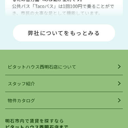
公共バス「Tacoバス」は1回100円で乗ることがで
き、市民の大事な足として機能しています。
明石エリアは海沿いに位置しているため、海水浴
場や釣りスポットが多くあります。JR「大久保
弊社についてをもっとみる
駅」周辺には、ビブレ・イオンをはじめとした買
い物施設も多くあり、買い物にも困りません。
アクセス・趣味・レジャー・買い物、全てがバラ
ンスよく揃っているのが、明石市の住みやすさ・
人気の理由です。
ピタットハウス西明石店について
明石駅・西明石駅を中心に、明石市・神戸市西区
でお部屋探している方は、ぜひ当ＨＰにて物件を
お探しになってください。弊社は、スタッフの平
スタッフ紹介
均年齢も若く、お客様の事を第一に考え、毎日新
着の物件の情報をリサーチし、ＨＰにて随時更新
物件カタログ
を行っており地域最大級の情報取扱量を誇ってお
ります。店頭で限られた物件をご紹介する、従来
の不動産のスタイルではなく、まずは、お客様ご
明石市内で賃貸を探すなら
自身でインターネットを利用し、理想のお部屋を
ピタットハウス西明石店まで