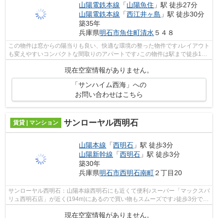
山陽電鉄本線
「
山陽魚住
」駅 徒歩27分
山陽電鉄本線
「
西江井ヶ島
」駅 徒歩30分
築35年
兵庫県
明石市
魚住町清水
５４８
この物件は窓からの陽当りも良い、快適な環境の整った物件です♪レイアウト
も変えやすいコンパクトな間取りのアパートです♪この物件は駅まで徒歩15
分の立地です♪タイル張りのきれいな外...
現在空室情報がありません。
「サンハイム西海」への
お問い合わせはこちら
サンローヤル西明石
賃貸 | マンション
山陽本線
「
西明石
」駅 徒歩3分
山陽新幹線
「
西明石
」駅 徒歩3分
築30年
兵庫県
明石市
西明石南町
２丁目20
サンローヤル西明石：山陽本線西明石にも近くて便利♪スーパー「マックスバ
リュ西明石店」が近く(194m)にあるので買い物もスムーズです♪徒歩3分で駅
に着く、魅力的な物件となっており、...
現在空室情報がありません。