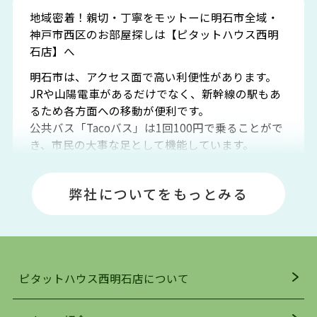
地域密着！親切・丁寧をモットーに明石市全域・
神戸市西区のお部屋探しは【ピタットハウス西明
石店】へ
明石市は、アクセス面で高い利便性があります。
JRや山陽電車があるだけでなく、新幹線の駅もあ
るため各方面への移動が便利です。
公共バス「Tacoバス」は1回100円で乗ることがで
き、市民の大事な足として機能しています。
明石エリアは海沿いに位置しているため、海水浴
場や釣りスポットが多くあります。JR「大久保
弊社についてをもっとみる
駅」周辺には、ビブレ・イオンをはじめとした買
い物施設も多くあり、買い物にも困りません。
アクセス・趣味・レジャー・買い物、全てがバラ
ンスよく揃っているのが、明石市の住みやすさ・
人気の理由です。
ピタットハウス西明石店について
明石駅・西明石駅を中心に、明石市・神戸市西区
でお部屋探している方は、ぜひ当ＨＰにて物件を
お探しになってください。弊社は、スタッフの平