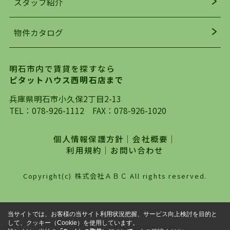
スタッフ紹介
均年齢も若く、お客様の事を第一に考え、毎日新
着の物件の情報をリサーチし、ＨＰにて随時更新
物件カタログ
を行っており地域最大級の情報取扱量を誇ってお
ります。店頭で限られた物件をご紹介する、従来
の不動産のスタイルではなく、まずは、お客様ご
明石市内で賃貸を探すなら
自身でインターネットを利用し、理想のお部屋を
ピタットハウス西明石店まで
探していただき、選択していただいた物件情報に
対して、専門知識を持ったスタッフがサポートさ
兵庫県明石市小久保2丁目2-13
せていただくスタイルを心がけております。私た
TEL：
078-926-1112
FAX：078-926-1020
ちピタットハウス西明石店が大切にしていること
は、一度だけでは終わらない、お客様との末長い
個人情報保護方針
｜
会社概要
｜
お付き合いです。初めての一人暮らしから、就
利用規約
｜
お問い合わせ
職・ご結婚・売買物件の購入、などなど一生涯に
わたる、良きアドバイザーとして、地域に密着し
Copyright(c) 株式会社ＡＢＣ All rights reserved.
た営業スタイルで様々なお役立ちができればと強
く思っております。ぜひ、明石市・神戸市西区で
物件をお探しになってる方は、お気軽にお問い合
当サイトでは、お客様の当サイト利用状況把握、サービス向上検討を目的と
わせください。
して、クッキー（Cookie）を使用しています。