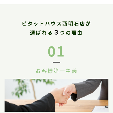
ピタットハウス西明石店が
３
選ばれる
つの理由
01
お客様第一主義