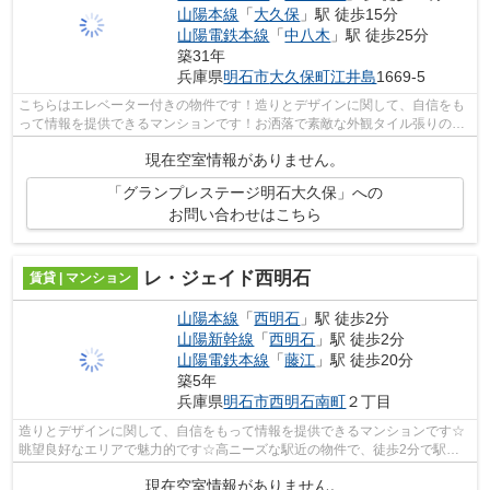
山陽本線
「
大久保
」駅 徒歩15分
山陽電鉄本線
「
中八木
」駅 徒歩25分
築31年
兵庫県
明石市
大久保町江井島
1669-5
こちらはエレベーター付きの物件です！造りとデザインに関して、自信をも
って情報を提供できるマンションです！お洒落で素敵な外観タイル張りのマ
ンションです！利便性の高い徒歩10分...
現在空室情報がありません。
「グランプレステージ明石大久保」への
お問い合わせはこちら
レ・ジェイド西明石
賃貸 | マンション
山陽本線
「
西明石
」駅 徒歩2分
山陽新幹線
「
西明石
」駅 徒歩2分
山陽電鉄本線
「
藤江
」駅 徒歩20分
築5年
兵庫県
明石市
西明石南町
２丁目
造りとデザインに関して、自信をもって情報を提供できるマンションです☆
眺望良好なエリアで魅力的です☆高ニーズな駅近の物件で、徒歩2分で駅に
行くことができます☆一日の始まりを気持...
現在空室情報がありません。