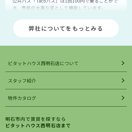
公共バス「Tacoバス」は1回100円で乗ることがで
き、市民の大事な足として機能しています。
明石エリアは海沿いに位置しているため、海水浴
場や釣りスポットが多くあります。JR「大久保
弊社についてをもっとみる
駅」周辺には、ビブレ・イオンをはじめとした買
い物施設も多くあり、買い物にも困りません。
アクセス・趣味・レジャー・買い物、全てがバラ
ンスよく揃っているのが、明石市の住みやすさ・
人気の理由です。
ピタットハウス西明石店について
明石駅・西明石駅を中心に、明石市・神戸市西区
でお部屋探している方は、ぜひ当ＨＰにて物件を
お探しになってください。弊社は、スタッフの平
スタッフ紹介
均年齢も若く、お客様の事を第一に考え、毎日新
着の物件の情報をリサーチし、ＨＰにて随時更新
物件カタログ
を行っており地域最大級の情報取扱量を誇ってお
ります。店頭で限られた物件をご紹介する、従来
の不動産のスタイルではなく、まずは、お客様ご
明石市内で賃貸を探すなら
自身でインターネットを利用し、理想のお部屋を
ピタットハウス西明石店まで
探していただき、選択していただいた物件情報に