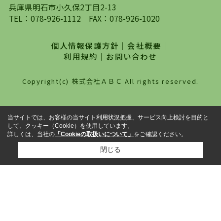
対して、専門知識を持ったスタッフがサポートさ
兵庫県明石市小久保2丁目2-13
せていただくスタイルを心がけております。私た
TEL：
078-926-1112
FAX：078-926-1020
ちピタットハウス西明石店が大切にしていること
は、一度だけでは終わらない、お客様との末長い
個人情報保護方針
｜
会社概要
｜
お付き合いです。初めての一人暮らしから、就
利用規約
｜
お問い合わせ
職・ご結婚・売買物件の購入、などなど一生涯に
わたる、良きアドバイザーとして、地域に密着し
Copyright(c) 株式会社ＡＢＣ All rights reserved.
た営業スタイルで様々なお役立ちができればと強
く思っております。ぜひ、明石市・神戸市西区で
物件をお探しになってる方は、お気軽にお問い合
当サイトでは、お客様の当サイト利用状況把握、サービス向上検討を目的と
わせください。
して、クッキー（Cookie）を使用しています。
詳しくは、当社の
「Cookieの取扱いについて」
をご確認ください。
閉じる