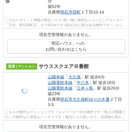
分
築52年
兵庫県
明石市
田町
１丁目10-14
こだわりポイント満載の明石ハウス♪買い物に便利なショッピングセンター
「万代 明石硯町店」まで491mです♪徒歩3分に駅がある物件です♪こちらは
マンションタイプになります♪ピタットハ...
現在空室情報がありません。
「明石ハウス」への
お問い合わせはこちら
サウススクエアⅢ番館
賃貸 | マンション
山陽本線
「
大久保
」駅 徒歩6分
山陽電鉄本線
「
中八木
」駅 徒歩18分
山陽電鉄本線
「
江井ヶ島
」駅 徒歩26分
築23年
兵庫県
明石市
大久保町ゆりのき通
２丁目
3-5
こちらの物件はマンションです！エレベーター付き物件です！地上13階建て
のこの物件なら景色もバッチリです！陽当たりが良いので、洗濯物が臭わず
に乾きます！より多くの不動産情報を...
現在空室情報がありません。