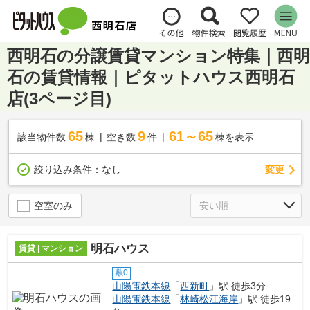
西明石の分譲賃貸マンション特集｜西明
石の賃貸情報｜ピタットハウス西明石
店(3ページ目)
65
9
61～65
該当物件数
棟
空き数
件
棟を表示
変更
絞り込み条件：
なし
空室のみ
明石ハウス
賃貸 | マンション
敷0
山陽電鉄本線
「
西新町
」駅 徒歩3分
山陽電鉄本線
「
林崎松江海岸
」駅 徒歩19