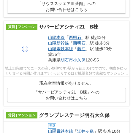
「サウススクエアⅢ番館」への
お問い合わせはこちら
サバービアシティ21 B棟
賃貸 | マンション
山陽本線
「
西明石
」駅 徒歩3分
山陽新幹線
「
西明石
」駅 徒歩3分
山陽電鉄本線
「
藤江
」駅 徒歩20分
築35年
兵庫県
明石市
小久保
120-55
地上21階建てでニーズの高い物件です♪駅から徒歩3分ですので、朝食をゆっ
くり食べる時間が作れます♪うっとりするほど眺望良好で素敵なマンションは
こちらをチェック♪陽当たりが良く、...
現在空室情報がありません。
「サバービアシティ21 B棟」への
お問い合わせはこちら
グランプレステージ明石大久保
賃貸 | マンション
敷0
山陽電鉄本線
「
江井ヶ島
」駅 徒歩10分