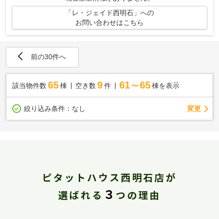
「レ・ジェイド西明石」への
お問い合わせはこちら
前の30件へ
65
9
61～65
該当物件数
棟
空き数
件
棟を表示
変更
絞り込み条件：
なし
ピタットハウス西明石店が
３
選ばれる
つの理由