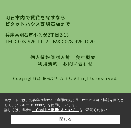
ります。店頭で限られた物件をご紹介する、従来
の不動産のスタイルではなく、まずは、お客様ご
明石市内で賃貸を探すなら
自身でインターネットを利用し、理想のお部屋を
ピタットハウス西明石店まで
探していただき、選択していただいた物件情報に
対して、専門知識を持ったスタッフがサポートさ
兵庫県明石市小久保2丁目2-13
せていただくスタイルを心がけております。私た
TEL：
078-926-1112
FAX：078-926-1020
ちピタットハウス西明石店が大切にしていること
は、一度だけでは終わらない、お客様との末長い
個人情報保護方針
｜
会社概要
｜
お付き合いです。初めての一人暮らしから、就
利用規約
｜
お問い合わせ
職・ご結婚・売買物件の購入、などなど一生涯に
わたる、良きアドバイザーとして、地域に密着し
Copyright(c) 株式会社ＡＢＣ All rights reserved.
た営業スタイルで様々なお役立ちができればと強
く思っております。ぜひ、明石市・神戸市西区で
物件をお探しになってる方は、お気軽にお問い合
当サイトでは、お客様の当サイト利用状況把握、サービス向上検討を目的と
わせください。
して、クッキー（Cookie）を使用しています。
詳しくは、当社の
「Cookieの取扱いについて」
をご確認ください。
閉じる