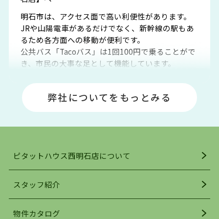
明石市は、アクセス面で高い利便性があります。
JRや山陽電車があるだけでなく、新幹線の駅もあ
るため各方面への移動が便利です。
公共バス「Tacoバス」は1回100円で乗ることがで
き、市民の大事な足として機能しています。
明石エリアは海沿いに位置しているため、海水浴
場や釣りスポットが多くあります。JR「大久保
弊社についてをもっとみる
駅」周辺には、ビブレ・イオンをはじめとした買
い物施設も多くあり、買い物にも困りません。
アクセス・趣味・レジャー・買い物、全てがバラ
ンスよく揃っているのが、明石市の住みやすさ・
人気の理由です。
ピタットハウス西明石店について
明石駅・西明石駅を中心に、明石市・神戸市西区
でお部屋探している方は、ぜひ当ＨＰにて物件を
お探しになってください。弊社は、スタッフの平
スタッフ紹介
均年齢も若く、お客様の事を第一に考え、毎日新
着の物件の情報をリサーチし、ＨＰにて随時更新
物件カタログ
を行っており地域最大級の情報取扱量を誇ってお