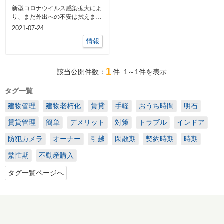
来る趣味を見付けよう♪
新型コロナウイルス感染拡大によ
り、まだ外出への不安は拭えませ
んね。今まで自粛生活を送ってき
2021-07-24
たなかで、...
情報
1
該当公開件数：
件
1～1
件を表示
タグ一覧
建物管理
建物老朽化
賃貸
手軽
おうち時間
明石
賃貸管理
簡単
デメリット
対策
トラブル
インドア
防犯カメラ
オーナー
引越
閑散期
契約時期
時期
繁忙期
不動産購入
タグ一覧ページへ