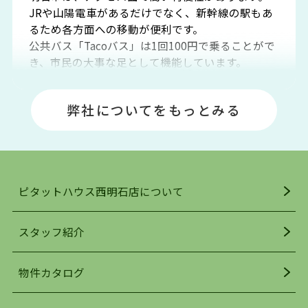
JRや山陽電車があるだけでなく、新幹線の駅もあ
るため各方面への移動が便利です。
公共バス「Tacoバス」は1回100円で乗ることがで
き、市民の大事な足として機能しています。
明石エリアは海沿いに位置しているため、海水浴
場や釣りスポットが多くあります。JR「大久保
弊社についてをもっとみる
駅」周辺には、ビブレ・イオンをはじめとした買
い物施設も多くあり、買い物にも困りません。
アクセス・趣味・レジャー・買い物、全てがバラ
ンスよく揃っているのが、明石市の住みやすさ・
人気の理由です。
ピタットハウス西明石店について
明石駅・西明石駅を中心に、明石市・神戸市西区
でお部屋探している方は、ぜひ当ＨＰにて物件を
お探しになってください。弊社は、スタッフの平
スタッフ紹介
均年齢も若く、お客様の事を第一に考え、毎日新
着の物件の情報をリサーチし、ＨＰにて随時更新
物件カタログ
を行っており地域最大級の情報取扱量を誇ってお
ります。店頭で限られた物件をご紹介する、従来