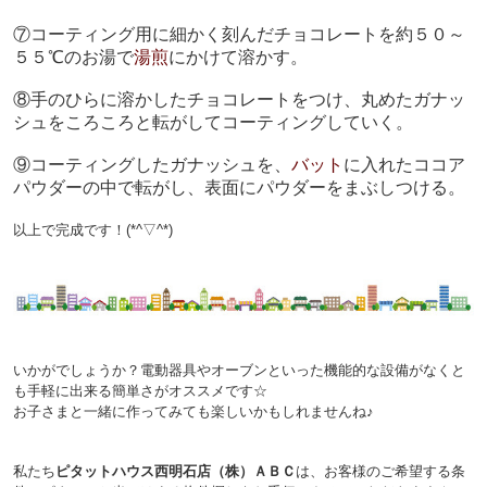
⑦コーティング用に細かく刻んだチョコレートを約５０～
５５℃のお湯で
湯煎
にかけて溶かす。
⑧手のひらに溶かしたチョコレートをつけ、丸めたガナッ
シュをころころと転がしてコーティングしていく。
⑨コーティングしたガナッシュを、
バット
に入れたココア
パウダーの中で転がし、表面にパウダーをまぶしつける。
以上で完成です！(*^▽^*)
いかがでしょうか？
電動器具やオーブンといった機能的な設備がなくと
も手軽に出来る簡単さがオススメです☆
お子さまと一緒に作ってみても楽しいかもしれませんね♪
私たち
ピタットハウス西明石店（株）ＡＢＣ
は、お客様のご希望する条