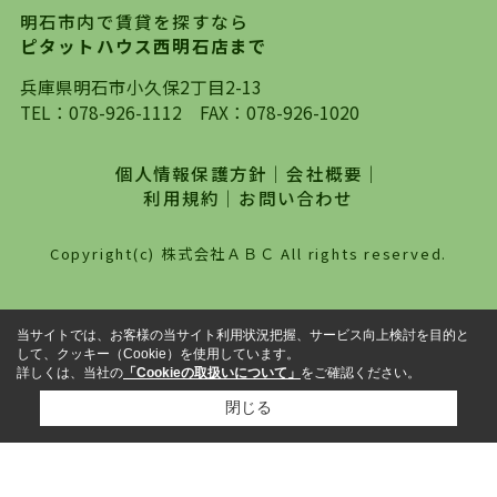
の不動産のスタイルではなく、まずは、お客様ご
明石市内で賃貸を探すなら
自身でインターネットを利用し、理想のお部屋を
ピタットハウス西明石店まで
探していただき、選択していただいた物件情報に
対して、専門知識を持ったスタッフがサポートさ
兵庫県明石市小久保2丁目2-13
せていただくスタイルを心がけております。私た
TEL：
078-926-1112
FAX：078-926-1020
ちピタットハウス西明石店が大切にしていること
は、一度だけでは終わらない、お客様との末長い
個人情報保護方針
｜
会社概要
｜
お付き合いです。初めての一人暮らしから、就
利用規約
｜
お問い合わせ
職・ご結婚・売買物件の購入、などなど一生涯に
わたる、良きアドバイザーとして、地域に密着し
Copyright(c) 株式会社ＡＢＣ All rights reserved.
た営業スタイルで様々なお役立ちができればと強
く思っております。ぜひ、明石市・神戸市西区で
物件をお探しになってる方は、お気軽にお問い合
当サイトでは、お客様の当サイト利用状況把握、サービス向上検討を目的と
わせください。
して、クッキー（Cookie）を使用しています。
詳しくは、当社の
「Cookieの取扱いについて」
をご確認ください。
閉じる