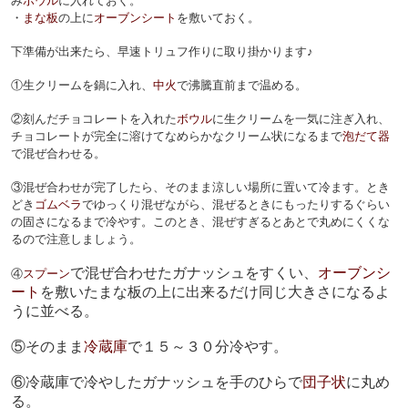
み
ボウル
に入れておく。
・
まな板
の上に
オーブンシート
を敷いておく。
下準備が出来たら、早速トリュフ作りに取り掛かります♪
①生クリームを鍋に入れ、
中火
で沸騰直前まで温める。
②刻んだチョコレートを入れた
ボウル
に生クリームを一気に注ぎ入れ、
チョコレートが完全に溶けてなめらかなクリーム状になるまで
泡だて器
で混ぜ合わせる。
③混ぜ合わせが完了したら、そのまま涼しい場所に置いて冷ます。とき
どき
ゴムベラ
でゆっくり混ぜながら、混ぜるときにもったりするぐらい
の固さになるまで冷やす。このとき、混ぜすぎるとあとで丸めにくくな
るので注意しましょう。
で混ぜ合わせたガナッシュをすくい、
オーブンシ
④
スプーン
ート
を敷いたまな板の上に出来るだけ同じ大きさになるよ
うに並べる。
⑤そのまま
冷蔵庫
で１５～３０分冷やす。
⑥冷蔵庫で冷やしたガナッシュを手のひらで
団子状
に丸め
る。