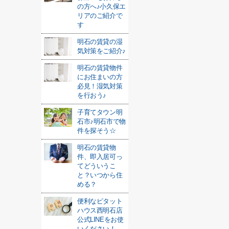
の方へ♪小久保エ
リアのご紹介で
す
明石の賃貸の湿
気対策をご紹介♪
明石の賃貸物件
にお住まいの方
必見！湿気対策
を行おう♪
子育てタウン明
石市♪明石市で物
件を探そう☆
明石の賃貸物
件、即入居可っ
てどういうこ
と？いつから住
める？
便利なピタット
ハウス西明石店
公式LINEをお使
いください！