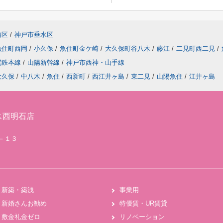
西区
/
神戸市垂水区
魚住町西岡
/
小久保
/
魚住町金ケ崎
/
大久保町谷八木
/
藤江
/
二見町西二見
/
電鉄本線
/
山陽新幹線
/
神戸市西神・山手線
大久保
/
中八木
/
魚住
/
西新町
/
西江井ヶ島
/
東二見
/
山陽魚住
/
江井ヶ島
ス西明石店
２－１３
新築・築浅
事業用
新婚さんお勧め
特優賃・UR賃貸
敷金礼金ゼロ
リノベーション