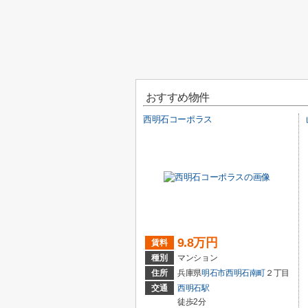
おすすめ物件
西明石コーポラス
9.8万円
賃料
種別
マンション
住所
兵庫県
明石市
西明石南町
２丁目
交通
西明石駅
徒歩2分