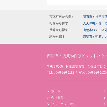
市区町村から探す
明石市
/
神戸市
町名から探す
大久保町大窪
/
路線から探す
山陽本線
/
山陽
駅から探す
西明石
/
明石
/
西明石の賃貸物件はピタットハウ
〒673-0005 兵庫県明石市小久保２丁目
TEL：078-926-1112 / FAX：078-926-1020
ホーム
会社概要
プライバシーポリシー