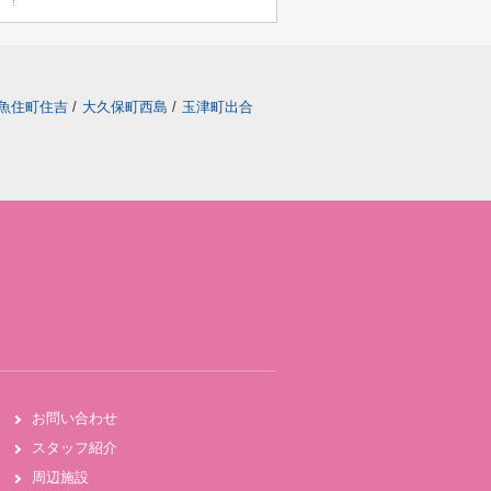
魚住町住吉
/
大久保町西島
/
玉津町出合
お問い合わせ
スタッフ紹介
周辺施設