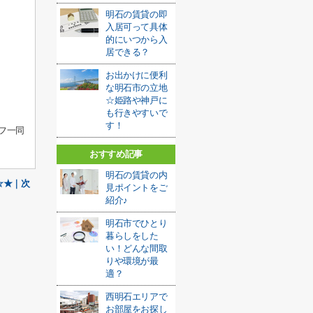
明石の賃貸の即
入居可って具体
的にいつから入
居できる？
お出かけに便利
な明石市の立地
☆姫路や神戸に
も行きやすいで
す！
フ一同
おすすめ記事
明石の賃貸の内
☆★｜次
見ポイントをご
紹介♪
明石市でひとり
暮らしをした
い！どんな間取
りや環境が最
適？
西明石エリアで
お部屋をお探し