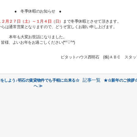
● 冬季休暇のお知らせ ●
１２月２７
日（土）～１月４日（日）
まで冬季休暇とさせて頂きます。
からは通常営業となりますので、どうぞ宜しくお願い申し上げます。
本年も大変お世話になりました。
皆様、よいお年をお過ごしください(*^▽^*)
ピタットハウス西明石 (株)ＡＢＣ スタッ
記事一覧
備をしよう♪明石の賃貸物件でも手軽に出来る☆
★☆新年のご挨拶
へ ≫