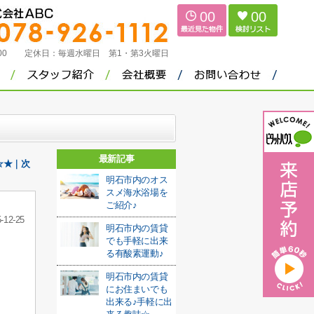
00
00
：00
定休日：
毎週水曜日 第1・第3火曜日
最新記事
☆★｜次
明石市内のオス
スメ海水浴場を
ご紹介♪
-12-25
明石市内の賃貸
でも手軽に出来
る有酸素運動♪
明石市内の賃貸
にお住まいでも
出来る♪手軽に出