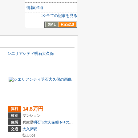
情報(248)
>>全ての記事を見る
XML
RSS2.0
シエリアシティ明石大久保
14.8万円
賃料
種別
マンション
住所
兵庫県
明石市
大久保町ゆりのき通
２丁目
交通
大久保駅
徒歩6分