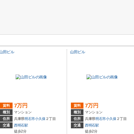
山田ビル
山田ビル
7万円
7万円
賃料
賃料
種別
マンション
種別
マンション
住所
兵庫県
明石市
小久保
２丁目
住所
兵庫県
明石市
小久保
２丁目
交通
西明石駅
交通
西明石駅
徒歩2分
徒歩2分