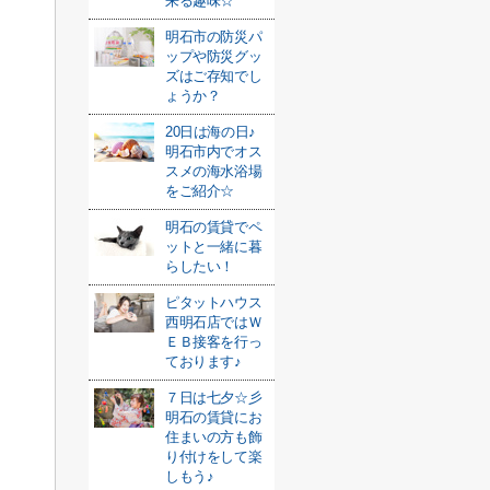
来る趣味☆
明石市の防災パ
ップや防災グッ
ズはご存知でし
ょうか？
20日は海の日♪
明石市内でオス
スメの海水浴場
をご紹介☆
明石の賃貸でペ
ットと一緒に暮
らしたい！
ピタットハウス
西明石店ではＷ
ＥＢ接客を行っ
ております♪
７日は七夕☆彡
明石の賃貸にお
住まいの方も飾
り付けをして楽
しもう♪