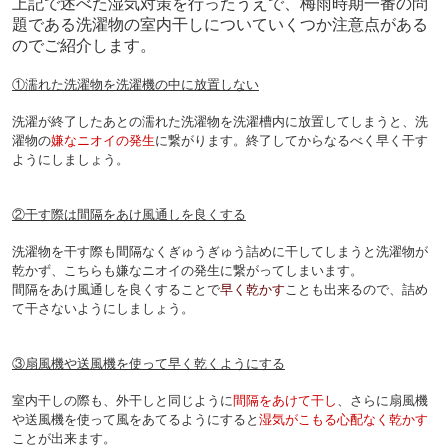
上記で述べた湿気対策を行ったうえで、梅雨時期一番の問
題である洗濯物の室内干しについていくつか注意点がある
のでご紹介します。
①濡れた洗濯物を洗濯機の中に放置しない
洗濯が終了したあとの濡れた洗濯物を洗濯槽内に放置してしまうと、洗
濯物の
嫌なニオイの発生
に繋がります。
終了してからなるべく早く干す
ようにしましょう。
②干す際は間隔をあけ風通しを良くする
洗濯物を干す際も間隔なくぎゅうぎゅう詰めに干してしまうと洗濯物が
乾かず、こちらも嫌なニオイの発生に繋がってしまいます。
間隔をあけ風通しを良くすることで
早く乾かす
ことも出来るので、詰め
て干さないようにしましょう。
③扇風機や送風機を使って早く乾くようにする
室内干しの際も、外干しと同じように
間隔をあけて干し
、さらに扇風機
や送風機を使って風をあてるようにすると
湿気がこもる心配なく乾かす
ことが出来ます。