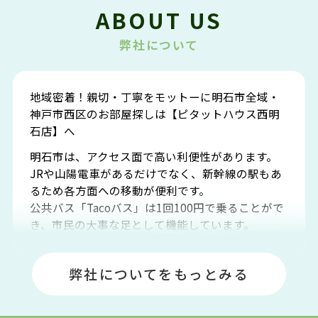
ABOUT US
弊社について
地域密着！親切・丁寧をモットーに明石市全域・
神戸市西区のお部屋探しは【ピタットハウス西明
石店】へ
明石市は、アクセス面で高い利便性があります。
JRや山陽電車があるだけでなく、新幹線の駅もあ
るため各方面への移動が便利です。
公共バス「Tacoバス」は1回100円で乗ることがで
き、市民の大事な足として機能しています。
明石エリアは海沿いに位置しているため、海水浴
場や釣りスポットが多くあります。JR「大久保
弊社についてをもっとみる
駅」周辺には、ビブレ・イオンをはじめとした買
い物施設も多くあり、買い物にも困りません。
アクセス・趣味・レジャー・買い物、全てがバラ