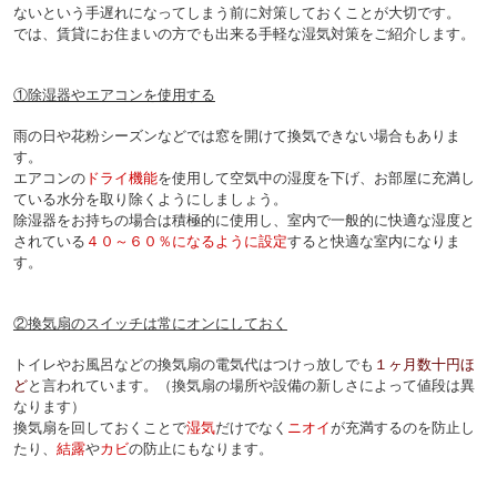
ないという手遅れになってしまう前に対策しておくことが大切です。
では、賃貸にお住まいの方でも出来る手軽な湿気対策をご紹介します。
①除湿器やエアコンを使用する
雨の日や花粉シーズンなどでは窓を開けて換気できない場合もありま
す。
エアコンの
ドライ機能
を使用して空気中の湿度を下げ、お部屋に充満し
ている水分を取り除くようにしましょう。
除湿器をお持ちの場合は積極的に使用し、室内で一般的に快適な湿度と
されている
４０～６０％になるように設定
すると快適な室内になりま
す。
②換気扇のスイッチは常にオンにしておく
トイレやお風呂などの換気扇の電気代はつけっ放しでも
１ヶ月数十円ほ
ど
と言われています。
（換気扇の場所や設備の新しさによって値段は異
なります）
換気扇を回しておくことで
湿気
だけでなく
ニオイ
が充満するのを防止し
たり、
結露
や
カビ
の防止にもなります。