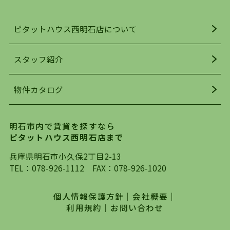
ンスよく揃っているのが、明石市の住みやすさ・
人気の理由です。
ピタットハウス西明石店について
明石駅・西明石駅を中心に、明石市・神戸市西区
でお部屋探している方は、ぜひ当ＨＰにて物件を
お探しになってください。弊社は、スタッフの平
スタッフ紹介
均年齢も若く、お客様の事を第一に考え、毎日新
着の物件の情報をリサーチし、ＨＰにて随時更新
物件カタログ
を行っており地域最大級の情報取扱量を誇ってお
ります。店頭で限られた物件をご紹介する、従来
の不動産のスタイルではなく、まずは、お客様ご
明石市内で賃貸を探すなら
自身でインターネットを利用し、理想のお部屋を
ピタットハウス西明石店まで
探していただき、選択していただいた物件情報に
対して、専門知識を持ったスタッフがサポートさ
兵庫県明石市小久保2丁目2-13
せていただくスタイルを心がけております。私た
TEL：
078-926-1112
FAX：078-926-1020
ちピタットハウス西明石店が大切にしていること
は、一度だけでは終わらない、お客様との末長い
個人情報保護方針
｜
会社概要
｜
お付き合いです。初めての一人暮らしから、就
利用規約
｜
お問い合わせ
職・ご結婚・売買物件の購入、などなど一生涯に
わたる、良きアドバイザーとして、地域に密着し