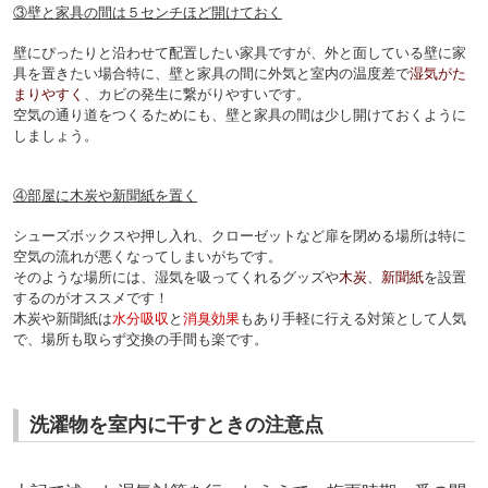
③壁と家具の間は５センチほど開けておく
壁にぴったりと沿わせて配置したい家具ですが、外と面している壁に家
具を置きたい場合特に、壁と家具の間に外気と室内の温度差で
湿気がた
まりやすく
、カビの発生に繋がりやすいです。
空気の通り道をつくるためにも、壁と家具の間は少し開けておくように
しましょう。
④部屋に木炭や新聞紙を置く
シューズボックスや押し入れ、クローゼットなど扉を閉める場所は特に
空気の流れが悪くなってしまいがちです。
そのような場所には、湿気を吸ってくれるグッズや
木炭
、
新聞紙
を設置
するのがオススメです！
木炭や新聞紙は
水分吸収
と
消臭効果
もあり手軽に行える対策として人気
で、場所も取らず交換の手間も楽です。
洗濯物を室内に干すときの注意点