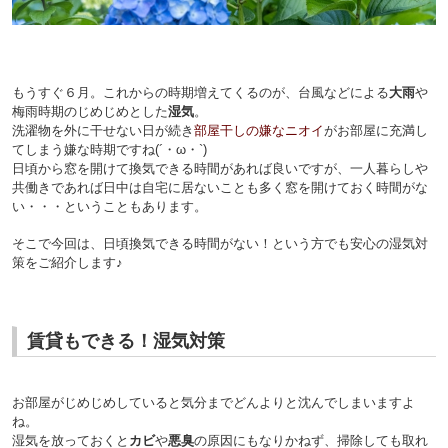
もうすぐ６月。
これからの時期増えてくるのが、台風などによる
大雨
や
梅雨時期のじめじめとした
湿気
。
洗濯物を外に干せない日が続き
部屋干しの嫌なニオイ
がお部屋に充満し
てしまう嫌な時期ですね(´・ω・`)
日頃から窓を開けて換気できる時間があれば良いですが、一人暮らしや
共働きであれば日中は自宅に居ないことも多く窓を開けておく時間がな
い・・・ということもあります。
そこで今回は、日頃換気できる時間がない！という方でも安心の湿気対
策をご紹介します♪
賃貸もできる！湿気対策
お部屋がじめじめしていると気分までどんよりと沈んでしまいますよ
ね。
湿気を放っておくと
カビ
や
悪臭
の原因にもなりかねず、掃除しても取れ