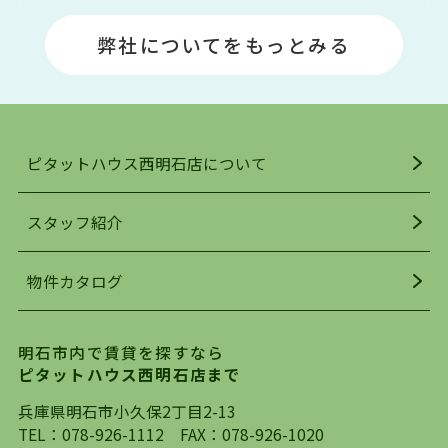
場や釣りスポットが多くあります。JR「大久保
弊社についてをもっとみる
駅」周辺には、ビブレ・イオンをはじめとした買
い物施設も多くあり、買い物にも困りません。
アクセス・趣味・レジャー・買い物、全てがバラ
ンスよく揃っているのが、明石市の住みやすさ・
人気の理由です。
ピタットハウス西明石店について
明石駅・西明石駅を中心に、明石市・神戸市西区
でお部屋探している方は、ぜひ当ＨＰにて物件を
お探しになってください。弊社は、スタッフの平
スタッフ紹介
均年齢も若く、お客様の事を第一に考え、毎日新
着の物件の情報をリサーチし、ＨＰにて随時更新
物件カタログ
を行っており地域最大級の情報取扱量を誇ってお
ります。店頭で限られた物件をご紹介する、従来
の不動産のスタイルではなく、まずは、お客様ご
明石市内で賃貸を探すなら
自身でインターネットを利用し、理想のお部屋を
ピタットハウス西明石店まで
探していただき、選択していただいた物件情報に
対して、専門知識を持ったスタッフがサポートさ
兵庫県明石市小久保2丁目2-13
せていただくスタイルを心がけております。私た
TEL：
078-926-1112
FAX：078-926-1020