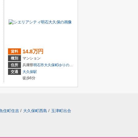
14.8万円
賃料
種別
マンション
住所
兵庫県
明石市
大久保町ゆりのき通
２丁目
交通
大久保駅
徒歩6分
魚住町住吉
/
大久保町西島
/
玉津町出合