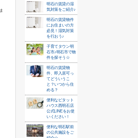
明石の賃貸の湿
気対策をご紹介♪
ま
明石の賃貸物件
にお住まいの方
必見！湿気対策
を行おう♪
子育てタウン明
石市♪明石市で物
件を探そう☆
明石の賃貸物
件、即入居可っ
てどういうこ
と？いつから住
める？
便利なピタット
ハウス西明石店
公式LINEをお使
いください！
便利な明石駅前
の公共施設をご
紹介☆