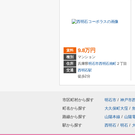
9.8万円
賃料
種別
マンション
住所
兵庫県
明石市
西明石南町
２丁目
交通
西明石駅
徒歩2分
市区町村から探す
明石市
/
神戸市
町名から探す
大久保町大窪
/
路線から探す
山陽本線
/
山陽
駅から探す
西明石
/
明石
/