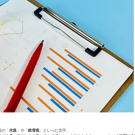
面の「
木造
」や「
鉄骨造
」といった文字。