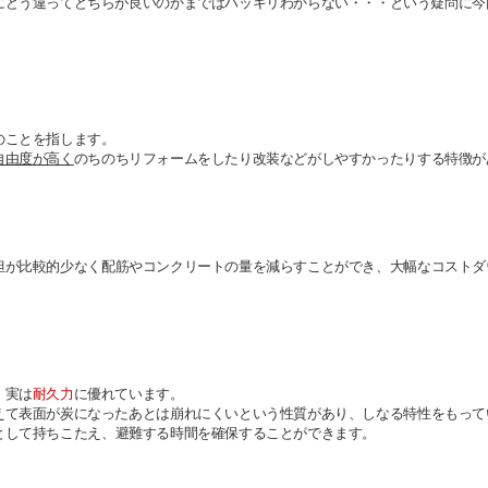
にどう違ってどちらが良いのかまではハッキリわからない・・・という疑問に今
のことを指します。
自由度が高く
のちのちリフォームをしたり改装などがしやすかったりする特徴が
担が比較的少なく
配筋やコンクリートの量を減らすことができ、大幅なコストダ
、実は
耐久力
に優れています。
えて表面が炭になったあとは崩れにくいという性質があり、
しなる特性をもって
として持ちこたえ、避難する時間を確保することができます。