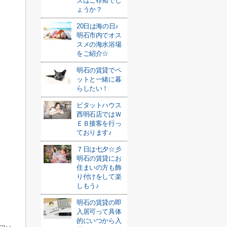
ズはご存知でし
ょうか？
20日は海の日♪
明石市内でオス
スメの海水浴場
をご紹介☆
明石の賃貸でペ
ットと一緒に暮
らしたい！
ピタットハウス
西明石店ではＷ
ＥＢ接客を行っ
ております♪
７日は七夕☆彡
明石の賃貸にお
住まいの方も飾
り付けをして楽
しもう♪
明石の賃貸の即
入居可って具体
的にいつから入