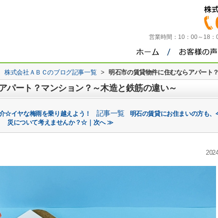
営業時間：
10：00～18
>
株式会社ＡＢＣのブログ記事一覧
>
明石市の賃貸物件に住むならアパート
アパート？マンション？～木造と鉄筋の違い～
記事一覧
紹介☆イヤな梅雨を乗り越えよう！
明石の賃貸にお住まいの方も、
災について考えませんか？☆｜次へ ≫
2024