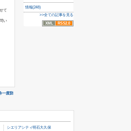
情報(248)
せて
>>全ての記事を見る
問い
XML
RSS2.0
今一度防
シエリアシティ明石大久保