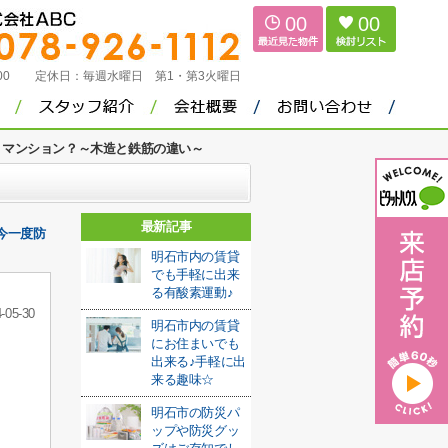
00
00
：00
定休日：
毎週水曜日 第1・第3火曜日
？マンション？～木造と鉄筋の違い～
最新記事
今一度防
明石市内の賃貸
でも手軽に出来
る有酸素運動♪
-05-30
明石市内の賃貸
にお住まいでも
出来る♪手軽に出
来る趣味☆
明石市の防災パ
ップや防災グッ