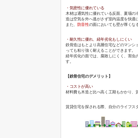
・気密性に優れている
木材は通気性に優れている反面、夏場の
造は空気を外へ逃がさず室内温度を快適
また、
防音性
の面においても壁が厚くな
・耐久性に優れ、経年劣化もしにくい
鉄骨造はもとより高層住宅などのマンシ
っても粘り強く耐えることができます。
経年劣化の面では、腐敗しにくく、害虫
す。
【鉄骨住宅のデメリット】
・コストが高い
材料費も木造と比べ高く工期もかかり、
賃貸住宅を探される際、自分のライフスタイ