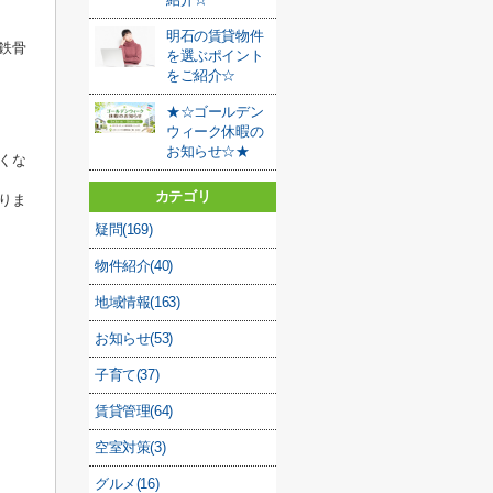
明石の賃貸物件
鉄骨
を選ぶポイント
をご紹介☆
★☆ゴールデン
ウィーク休暇の
お知らせ☆★
くな
カテゴリ
りま
疑問(169)
物件紹介(40)
地域情報(163)
お知らせ(53)
子育て(37)
賃貸管理(64)
空室対策(3)
グルメ(16)