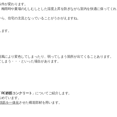
条件が変わります。
、梅雨時や夏場のむしむしとした湿度上昇を防ぎながら室内を快適に保ってくれ
から、住宅の主流となっていることがうかがえますね。
します。
雨風により変色してしまったり、弱ってしまう箇所が出てくることあります。
てしまう・・・といった場合があります。
「
RC鉄筋コンクリート
」についてご紹介します。
占めています。
鉄筋を一体化
させた構造部材を用います。