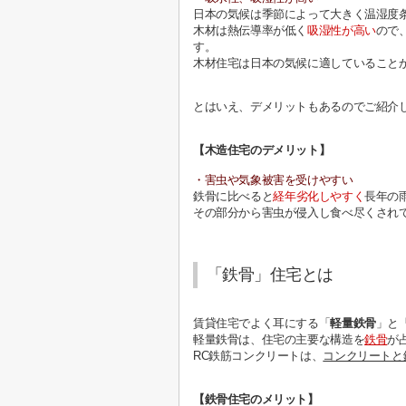
日本の気候は季節によって大きく温湿度
木材は熱伝導率が低く
吸湿性が高い
ので
す。
木材住宅は日本の気候に適していること
とはいえ、デメリットもあるのでご紹介
【木造住宅のデメリット】
・害虫や気象被害を受けやすい
鉄骨に比べると
経年劣化しやすく
長年の
その部分から害虫が侵入し食べ尽くされ
「鉄骨」住宅とは
賃貸住宅でよく耳にする「
軽量鉄骨
」と
軽量鉄骨は、住宅の主要な構造を
鉄骨
が
RC鉄筋コンクリートは、
コンクリートと
【鉄骨住宅のメリット】