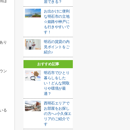
回は
居できる？
お出かけに便利
な明石市の立地
☆姫路や神戸に
も行きやすいで
す！
明石の賃貸の内
あり
見ポイントをご
紹介♪
おすすめ記事
ウン
明石市でひとり
暮らしをした
い！どんな間取
りや環境が最
適？
西明石エリアで
お部屋をお探し
いる
の方へ♪小久保エ
リアのご紹介で
す