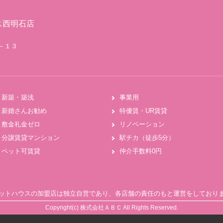
ス西明石店
２－１３
新築・築浅
事業用
新婚さんお勧め
特優賃・UR賃貸
敷金礼金ゼロ
リノベーション
分譲賃貸マンション
駅チカ（徒歩5分）
ペット可賃貸
仲介手数料0円
ットハウスの加盟店は独立自営であり、各店舗の責任のもと運営をしており
Copyright(c) 株式会社ＡＢＣ All Rights Reserved.