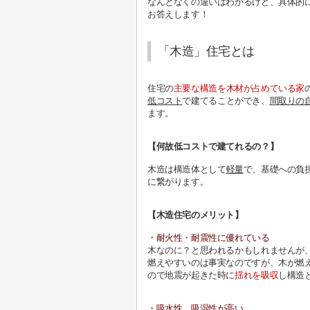
なんとなくの違いはわかるけど、具体的
お答えします！
「木造」住宅とは
住宅の
主要な構造を木材が占めている家
低コスト
で建てることができ、
間取りの
ます。
【何故低コストで建てれるの？】
木造は構造体として
軽量
で、基礎への負
に繋がります。
【木造住宅のメリット】
・耐火性・耐震性に優れている
木なのに？と思われるかもしれませんが
燃えやすいのは事実なのですが、木が燃
ので地震が起きた時に
揺れを吸収
し
構造
・吸水性、吸湿性が高い