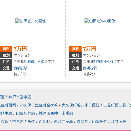
7万円
7万円
賃料
賃料
種別
マンション
種別
マンション
住所
兵庫県
明石市
小久保
２丁目
住所
兵庫県
明石市
小久保
２丁目
交通
西明石駅
交通
西明石駅
徒歩2分
徒歩2分
西区
/
神戸市垂水区
魚住町西岡
/
小久保
/
魚住町金ケ崎
/
大久保町谷八木
/
藤江
/
二見町西二見
/
電鉄本線
/
山陽新幹線
/
神戸市西神・山手線
大久保
/
中八木
/
魚住
/
西新町
/
西江井ヶ島
/
東二見
/
山陽魚住
/
江井ヶ島