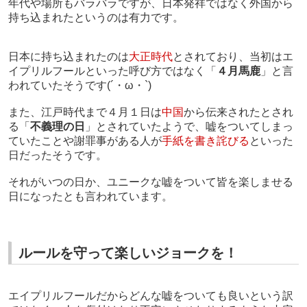
年代や場所もバラバラですが、日本発祥ではなく外国から
持ち込まれたというのは有力です。
日本に持ち込まれたのは
大正時代
とされており、当初はエ
イプリルフールといった呼び方ではなく「
４月馬鹿
」と言
われていたそうです(´・ω・`)
また、江戸時代まで４月１日は
中国
から伝来されたとされ
る「
不義理の日
」とされていたようで、嘘をついてしまっ
ていたことや謝罪事がある人が
手紙を書き詫びる
といった
日だったそうです。
それがいつの日か、ユニークな嘘をついて皆を楽しませる
日になったとも言われています。
ルールを守って楽しいジョークを！
エイプリルフールだからどんな嘘をついても良いという訳