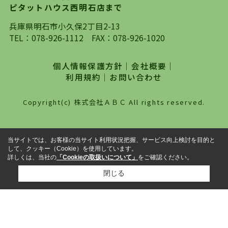
ピタットハウス西明石店まで
探していただき、選択していただいた物件情報に
対して、専門知識を持ったスタッフがサポートさ
兵庫県明石市小久保2丁目2-13
せていただくスタイルを心がけております。私た
TEL：
078-926-1112
FAX：078-926-1020
ちピタットハウス西明石店が大切にしていること
は、一度だけでは終わらない、お客様との末長い
個人情報保護方針
｜
会社概要
｜
お付き合いです。初めての一人暮らしから、就
利用規約
｜
お問い合わせ
職・ご結婚・売買物件の購入、などなど一生涯に
わたる、良きアドバイザーとして、地域に密着し
Copyright(c) 株式会社ＡＢＣ All rights reserved.
た営業スタイルで様々なお役立ちができればと強
く思っております。ぜひ、明石市・神戸市西区で
物件をお探しになってる方は、お気軽にお問い合
当サイトでは、お客様の当サイト利用状況把握、サービス向上検討を目的と
わせください。
して、クッキー（Cookie）を使用しています。
詳しくは、当社の
「Cookieの取扱いについて」
をご確認ください。
閉じる