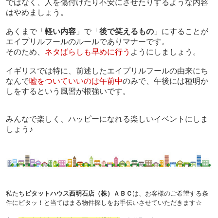
ではなく、
人を傷付けたり不安にさせたりするような内容
はやめましょう。
あくまで「
軽い内容
」で「
後で笑えるもの
」にすることが
エイプリルフールのルールでありマナーです。
そのため、
ネタばらしも早めに行う
ようにしましょう。
イギリスでは特に、前述したエイプリルフールの由来にち
なんで
嘘をついていいのは午前中
のみで、午後には種明か
しをするという風習が根強いです。
みんなで楽しく、ハッピーになれる楽しいイベントにしま
しょう♪
私たち
ピタットハウス西明石店（株）ＡＢＣ
は、お客様のご希望する条
件にピタッ！と当てはまる物件探しをお手伝いさせていただきます☆