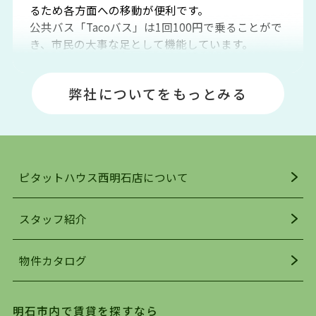
るため各方面への移動が便利です。
公共バス「Tacoバス」は1回100円で乗ることがで
き、市民の大事な足として機能しています。
明石エリアは海沿いに位置しているため、海水浴
場や釣りスポットが多くあります。JR「大久保
弊社についてをもっとみる
駅」周辺には、ビブレ・イオンをはじめとした買
い物施設も多くあり、買い物にも困りません。
アクセス・趣味・レジャー・買い物、全てがバラ
ンスよく揃っているのが、明石市の住みやすさ・
人気の理由です。
ピタットハウス西明石店について
明石駅・西明石駅を中心に、明石市・神戸市西区
でお部屋探している方は、ぜひ当ＨＰにて物件を
お探しになってください。弊社は、スタッフの平
スタッフ紹介
均年齢も若く、お客様の事を第一に考え、毎日新
着の物件の情報をリサーチし、ＨＰにて随時更新
物件カタログ
を行っており地域最大級の情報取扱量を誇ってお
ります。店頭で限られた物件をご紹介する、従来
の不動産のスタイルではなく、まずは、お客様ご
明石市内で賃貸を探すなら
自身でインターネットを利用し、理想のお部屋を