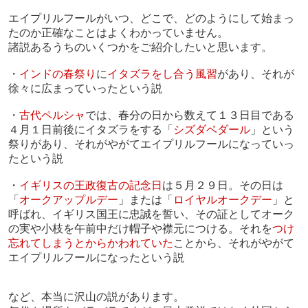
エイプリルフールがいつ、どこで、どのようにして始まっ
たのか正確なことはよくわかっていません。
諸説あるうちのいくつかをご紹介したいと思います。
・
インドの春祭り
に
イタズラをし合う風習
があり、それが
徐々に広まっていったという説
・
古代ペルシャ
では、春分の日から数えて１３日目である
４月１日前後にイタズラをする「
シズダベダール
」という
祭りがあり、それがやがてエイプリルフールになっていっ
たという説
・
イギリスの王政復古の記念日
は５月２９日。その日は
「
オークアップルデー
」または「
ロイヤルオークデー
」と
呼ばれ、イギリス国王に忠誠を誓い、その証としてオーク
の実や小枝を午前中だけ帽子や襟元につける。それを
つけ
忘れてしまうとからかわれていた
ことから、それがやがて
エイプリルフールになったという説
など、本当に沢山の説があります。