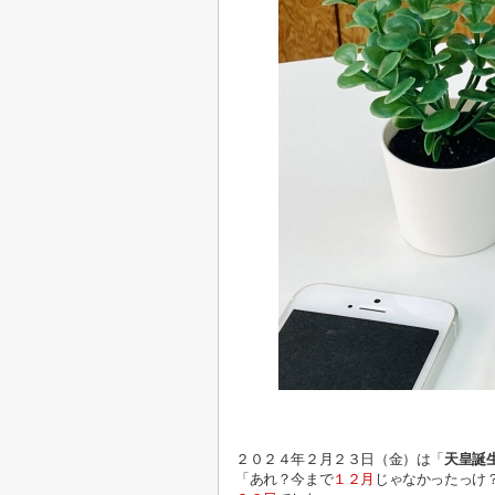
２０２４年２月２３日（金）は「
天皇誕
「あれ？今まで
１２月
じゃなかったっけ