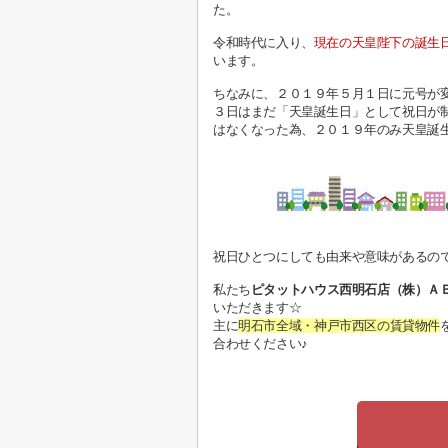
た。
令和時代に入り、
現在の天皇陛下の誕生
います。
ちなみに、２０１９年５月１日に元号が
３日はまだ「天皇誕生日」として祝日が
はなくなった為、２０１９年のみ天皇誕
祝日ひとつにしても由来や意味があるの
私たち
ピタットハウス西明石店（株）Ａ
いただきます☆
主に
明石市全域・神戸市西区の賃貸物件
合わせください♪