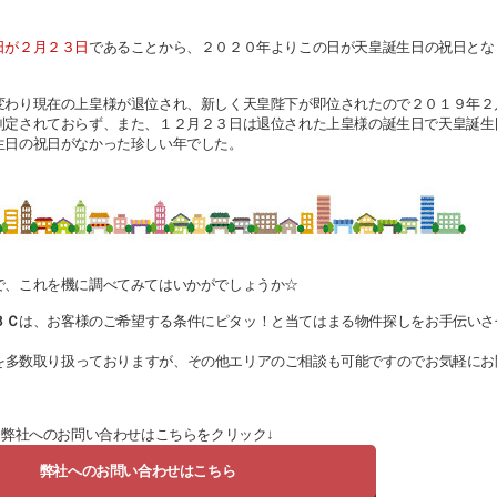
日が２月２３日
であることから、２０２０年よりこの日が天皇誕生日の祝日とな
変わり現在の上皇様が退位され、新しく天皇陛下が即位されたので２０１９年２
制定されておらず、また、１２月２３日は退位された上皇様の誕生日で天皇誕生
生日の祝日がなかった珍しい年でした。
で、これを機に調べてみてはいかがでしょうか☆
ＢＣ
は、お客様のご希望する条件にピタッ！と当てはまる物件探しをお手伝いさ
を多数取り扱っておりますが、
その他エリアのご相談も可能ですのでお気軽にお
弊社へのお問い合わせはこちらをクリック↓
弊社へのお問い合わせはこちら