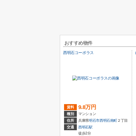
おすすめ物件
西明石コーポラス
9.8万円
賃料
種別
マンション
住所
兵庫県
明石市
西明石南町
２丁目
交通
西明石駅
徒歩2分