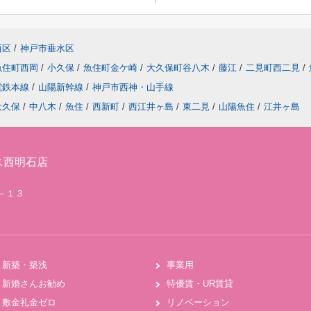
西区
/
神戸市垂水区
魚住町西岡
/
小久保
/
魚住町金ケ崎
/
大久保町谷八木
/
藤江
/
二見町西二見
/
電鉄本線
/
山陽新幹線
/
神戸市西神・山手線
大久保
/
中八木
/
魚住
/
西新町
/
西江井ヶ島
/
東二見
/
山陽魚住
/
江井ヶ島
ス西明石店
２－１３
新築・築浅
事業用
新婚さんお勧め
特優賃・UR賃貸
敷金礼金ゼロ
リノベーション