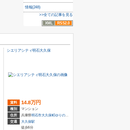
情報(248)
>>全ての記事を見る
XML
RSS2.0
シエリアシティ明石大久保
14.8万円
賃料
種別
マンション
住所
兵庫県
明石市
大久保町ゆりのき通
２丁目
交通
大久保駅
徒歩6分