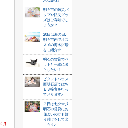
来る趣味☆
明石市の防災パ
ップや防災グッ
ズはご存知でし
ょうか？
20日は海の日♪
明石市内でオス
スメの海水浴場
をご紹介☆
明石の賃貸でペ
ットと一緒に暮
らしたい！
ピタットハウス
西明石店ではＷ
ＥＢ接客を行っ
ております♪
７日は七夕☆彡
明石の賃貸にお
住まいの方も飾
り付けをして楽
２月
しもう♪