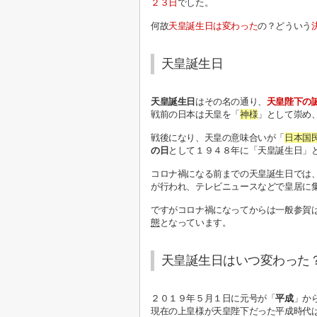
２３日
でした。
何故
天皇誕生日は変わった
の？どういう
天皇誕生日
天皇誕生日
はその名の通り、
天皇陛下の
戦前の日本は天皇を「
神様
」として崇め
戦後になり、天皇の意味合いが「
日本国
の日
として１９４８年に「天皇誕生日」
コロナ禍になる前までの天皇誕生日では
が行われ、
テレビニュースなどで皇居に
ですがコロナ禍になってからは一般参賀
態
となっています。
天皇誕生日はいつ変わった
２０１９年５月１日に元号が「
平成
」か
現在の上皇様が天皇陛下だった平成時代