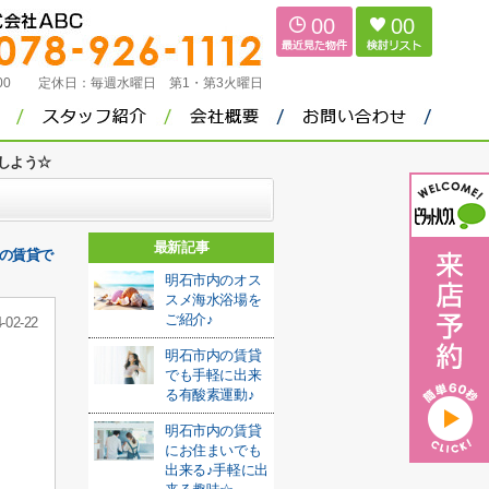
00
00
：00
定休日：
毎週水曜日 第1・第3火曜日
しよう☆
最新記事
市の賃貸で
明石市内のオス
スメ海水浴場を
ご紹介♪
-02-22
明石市内の賃貸
でも手軽に出来
る有酸素運動♪
明石市内の賃貸
にお住まいでも
出来る♪手軽に出