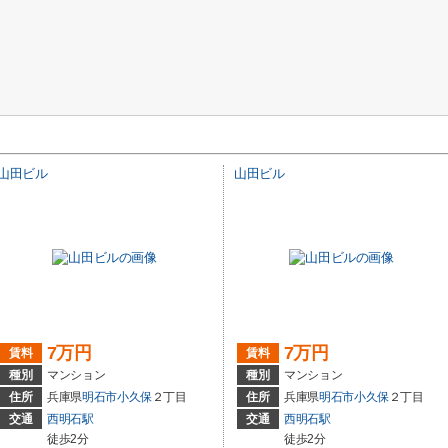
山田ビル
山田ビル
7万円
7万円
賃料
賃料
種別
マンション
種別
マンション
住所
兵庫県
明石市
小久保
２丁目
住所
兵庫県
明石市
小久保
２丁目
交通
西明石駅
交通
西明石駅
徒歩2分
徒歩2分