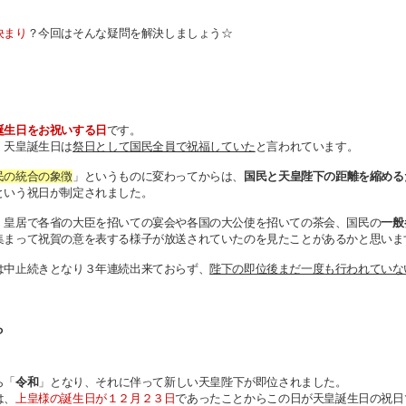
決まり
？今回はそんな疑問を解決しましょう☆
誕生日をお祝いする日
です。
、
天皇誕生日は
祭日として国民全員で祝福していた
と言われています。
民の統合の象徴
」というものに変わってからは、
国民と天皇陛下の距離を縮める
という祝日が制定されました。
、皇居で各省の大臣を招いての宴会や各国の大公使を招いての茶会、国民の
一般
集まって祝賀の意を表する様子が放送されていたのを見たことがあるかと思いま
は中止続きとなり３年連続出来ておらず、
陛下の即位後まだ一度も行われていな
？
ら「
令和
」となり、それに伴って新しい天皇陛下が即位されました。
は、
上皇様の誕生日が１２月２３日
であったことからこの日が天皇誕生日の祝日