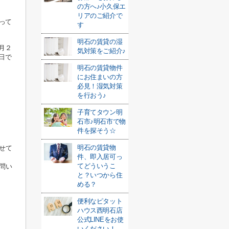
の方へ♪小久保エ
リアのご紹介で
って
す
明石の賃貸の湿
月２
気対策をご紹介♪
日で
明石の賃貸物件
にお住まいの方
必見！湿気対策
を行おう♪
子育てタウン明
石市♪明石市で物
件を探そう☆
明石の賃貸物
せて
件、即入居可っ
てどういうこ
問い
と？いつから住
める？
便利なピタット
ハウス西明石店
公式LINEをお使
いください！