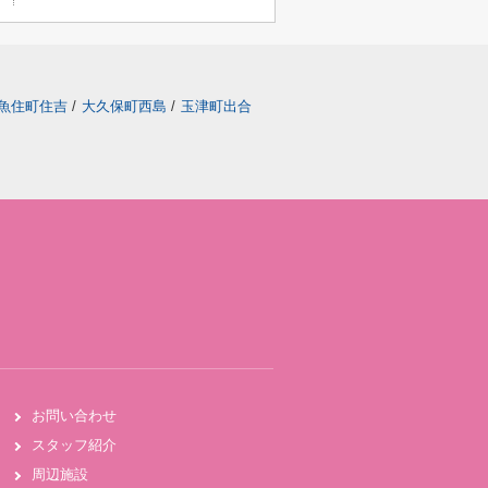
魚住町住吉
/
大久保町西島
/
玉津町出合
お問い合わせ
スタッフ紹介
周辺施設