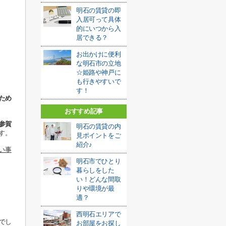
明石の賃貸の即
入居可って具体
的にいつから入
居できる？
お出かけに便利
な明石市の立地
☆姫路や神戸に
も行きやすいで
す！
ため
おすすめ記事
参賀
明石の賃貸の内
す。
見ポイントをご
紹介♪
い事
明石市でひとり
暮らしをした
い！どんな間取
りや環境が最
適？
西明石エリアで
でし
お部屋をお探し