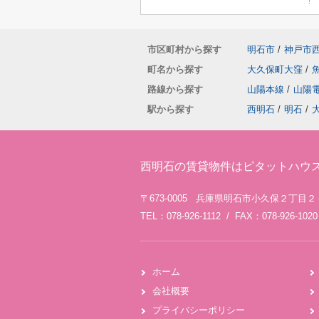
市区町村から探す
明石市
/
神戸市
町名から探す
大久保町大窪
/
路線から探す
山陽本線
/
山陽
駅から探す
西明石
/
明石
/
西明石の賃貸物件はピタットハウ
〒673-0005 兵庫県明石市小久保２丁目
TEL：078-926-1112 / FAX：078-926-1020
ホーム
会社概要
プライバシーポリシー