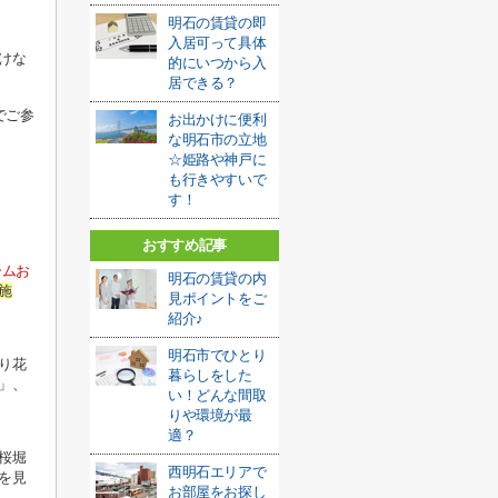
明石の賃貸の即
入居可って具体
けな
的にいつから入
居できる？
でご参
お出かけに便利
な明石市の立地
☆姫路や神戸に
も行きやすいで
す！
おすすめ記事
ームお
明石の賃貸の内
施
見ポイントをご
紹介♪
明石市でひとり
り花
暮らしをした
」、
い！どんな間取
りや環境が最
適？
桜堀
西明石エリアで
を見
お部屋をお探し