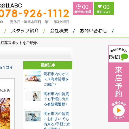
00
00
：00
定休日：
毎週水曜日 第1・第3火曜日
紅葉スポットをご紹介♪
最新記事
ら？コイ
明石市内のオス
スメ海水浴場を
ご紹介♪
-11-16
明石市内の賃貸
でも手軽に出来
る有酸素運動♪
明石市内の賃貸
にお住まいでも
出来る♪手軽に出