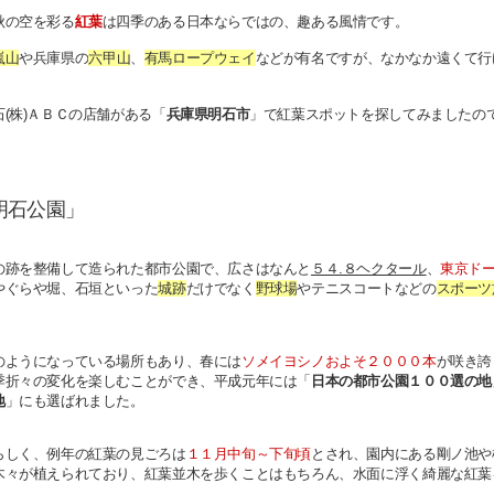
秋の空を彩る
紅葉
は四季のある日本ならではの、趣ある風情です。
嵐山
や兵庫県の
六甲山
、
有馬ロープウェイ
などが有名ですが、なかなか遠くて行
(株)ＡＢＣの店舗がある「
兵庫県明石市
」で紅葉スポットを探してみましたの
明石公園」
の跡を整備して造られた都市公園で、
広さはなんと
５４.８ヘクタール
、
東京ド
やぐらや堀、石垣といった
城跡
だけでなく
野球場
やテニスコートなどの
スポーツ
のようになっている場所もあり、春には
ソメイヨシノおよそ２０００本
が咲き誇
季折々の変化を楽しむことができ、
平成元年には「
日本の都市公園１００選の地
地
」にも選ばれました。
らしく、例年の紅葉の見ごろは
１１月中旬～下旬頃
とされ、
園内にある剛ノ池や
木々が植えられており、紅葉並木を歩くことはもちろん、水面に浮く綺麗な紅葉