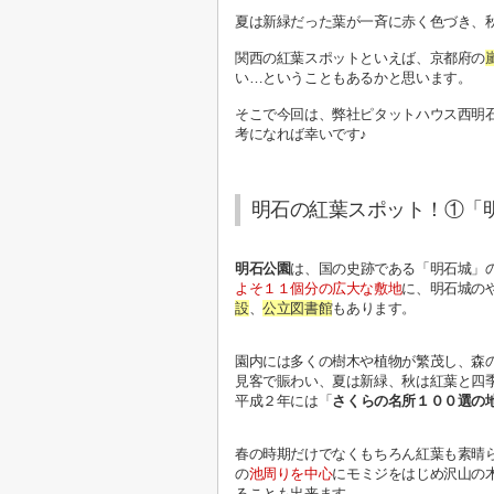
夏は新緑だった葉が一斉に赤く色づき、
関西の紅葉スポットといえば、京都府の
い…ということもあるかと思います。
そこで今回は、弊社ピタットハウス西明石
考になれば幸いです♪
明石の紅葉スポット！①「
明石公園
は、国の史跡である「明石城」
よそ１１個分の広大な敷地
に、明石城の
設
、
公立図書館
もあります。
園内には多くの樹木や植物が繁茂し、森
見客で賑わい、夏は新緑、秋は紅葉と四
平成２年には「
さくらの名所１００選の
春の時期だけでなくもちろん紅葉も素晴
の
池周りを中心
にモミジをはじめ沢山の
ることも出来ます。