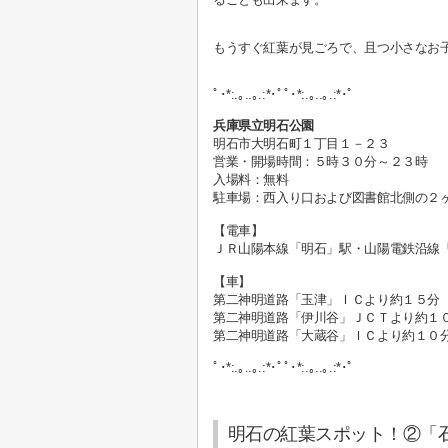
もうすぐ紅葉が見ごろで、且つ
小さなお
ﾟ･*:.｡..｡.:*･ﾟﾟ･*:.｡..｡.:*･ﾟ
兵庫県立明石公園
明石市大明石町１丁目１－２３
営業・開場時間：５時３０分～２３時
入場料：無料
駐車場：西入り口および図書館北側の２
【電車】
ＪＲ山陽本線「明石」駅・山陽電鉄沿線
【車】
第二神明道路「玉津」ＩＣより約１５分
第二神明道路「伊川谷」ＪＣＴより約１
第二神明道路「大蔵谷」ＩＣより約１０
ﾟ･*:.｡..｡.:*･ﾟﾟ･*:.｡..｡.:*･ﾟ
明石の紅葉スポット！②「