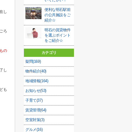
便利な明石駅前
在し
の公共施設をご
紹介☆
明石の賃貸物件
ごろ
を選ぶポイント
をご紹介☆
もの
カテゴリ
疑問(169)
了し
物件紹介(40)
地域情報(164)
ども
お知らせ(53)
子育て(37)
賃貸管理(64)
空室対策(3)
グルメ(16)