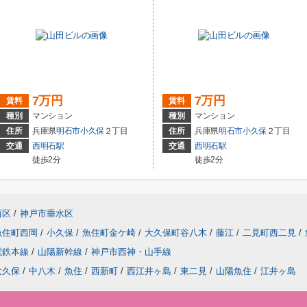
7万円
7万円
賃料
賃料
種別
マンション
種別
マンション
住所
兵庫県
明石市
小久保
２丁目
住所
兵庫県
明石市
小久保
２丁目
交通
西明石駅
交通
西明石駅
徒歩2分
徒歩2分
西区
/
神戸市垂水区
魚住町西岡
/
小久保
/
魚住町金ケ崎
/
大久保町谷八木
/
藤江
/
二見町西二見
/
電鉄本線
/
山陽新幹線
/
神戸市西神・山手線
大久保
/
中八木
/
魚住
/
西新町
/
西江井ヶ島
/
東二見
/
山陽魚住
/
江井ヶ島