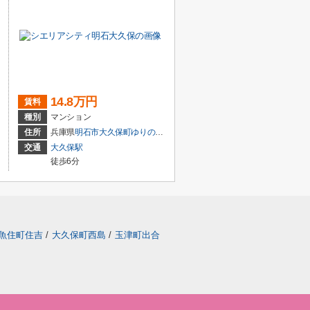
14.8万円
賃料
種別
マンション
住所
兵庫県
明石市
大久保町ゆりのき通
２丁目
交通
大久保駅
徒歩6分
魚住町住吉
/
大久保町西島
/
玉津町出合