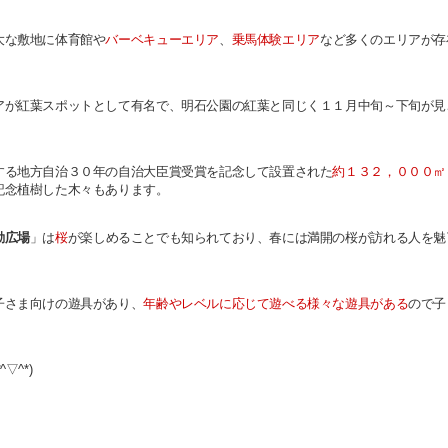
大な敷地に体育館や
バーベキューエリア
、
乗馬体験エリア
など多くのエリアが存
。
アが紅葉スポットとして有名で、明石公園の紅葉と同じく１１月中旬～下旬が見
する地方自治３０年の自治大臣賞受賞を記念して設置された
約１３２，０００㎡
記念植樹した木々もあります。
動広場
」は
桜
が楽しめることでも知られており、春には満開の桜が訪れる人を魅
子さま向けの遊具があり、
年齢やレベルに応じて遊べる様々な遊具がある
ので子
▽^*)