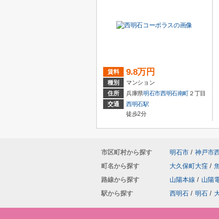
9.8万円
賃料
種別
マンション
住所
兵庫県
明石市
西明石南町
２丁目
交通
西明石駅
徒歩2分
市区町村から探す
明石市
/
神戸市
町名から探す
大久保町大窪
/
路線から探す
山陽本線
/
山陽
駅から探す
西明石
/
明石
/