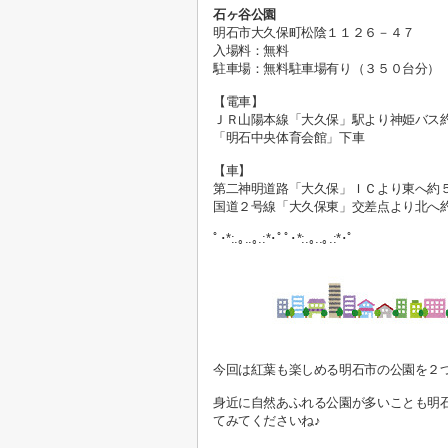
石ヶ谷公園
明石市大久保町松陰１１２６－４７
入場料：無料
駐車場：無料駐車場有り（３５０台分）
【電車】
ＪＲ山陽本線「大久保」駅より神姫バス
「明石中央体育会館」下車
【車】
第二神明道路「大久保」ＩＣより東へ約
国道２号線「大久保東」交差点より北へ
ﾟ･*:.｡..｡.:*･ﾟﾟ･*:.｡..｡.:*･ﾟ
今回は紅葉も楽しめる明石市の公園を２
身近に自然あふれる公園が多いことも明
てみてくださいね♪