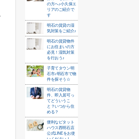
の方へ♪小久保エ
リアのご紹介で
。
す
明石の賃貸の湿
気対策をご紹介♪
明石の賃貸物件
にお住まいの方
必見！湿気対策
を行おう♪
子育てタウン明
石市♪明石市で物
件を探そう☆
明石の賃貸物
件、即入居可っ
てどういうこ
と？いつから住
める？
便利なピタット
ハウス西明石店
公式LINEをお使
いください！