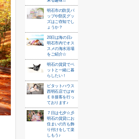
来る趣味☆
明石市の防災パ
ップや防災グッ
ズはご存知でし
ょうか？
20日は海の日♪
明石市内でオス
スメの海水浴場
をご紹介☆
明石の賃貸でペ
ットと一緒に暮
らしたい！
ピタットハウス
西明石店ではＷ
ＥＢ接客を行っ
ております♪
７日は七夕☆彡
明石の賃貸にお
住まいの方も飾
り付けをして楽
しもう♪