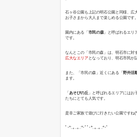
石ヶ谷公園も上記の明石公園と同様、広
お子さまから大人まで楽しめる公園です
園内にある「
市民の森
」と呼ばれるエリ
です。
なんとこの「市民の森」は、明石市に対
広大なエリア
となっており、明石市民が
また、「市民の森」近くにある「
野外活
ます。
「
あそびの丘
」と呼ばれるエリアにはお
たちにとても人気です。
是非ご家族で遊びに行きたい公園ですね(*^
ﾟ･*:.｡..｡.:*･ﾟﾟ･*:.｡..｡.:*･ﾟ