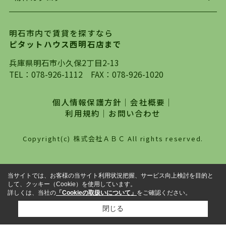
ります。店頭で限られた物件をご紹介する、従来
の不動産のスタイルではなく、まずは、お客様ご
明石市内で賃貸を探すなら
自身でインターネットを利用し、理想のお部屋を
ピタットハウス西明石店まで
探していただき、選択していただいた物件情報に
対して、専門知識を持ったスタッフがサポートさ
兵庫県明石市小久保2丁目2-13
せていただくスタイルを心がけております。私た
TEL：
078-926-1112
FAX：078-926-1020
ちピタットハウス西明石店が大切にしていること
は、一度だけでは終わらない、お客様との末長い
個人情報保護方針
｜
会社概要
｜
お付き合いです。初めての一人暮らしから、就
利用規約
｜
お問い合わせ
職・ご結婚・売買物件の購入、などなど一生涯に
わたる、良きアドバイザーとして、地域に密着し
Copyright(c) 株式会社ＡＢＣ All rights reserved.
た営業スタイルで様々なお役立ちができればと強
く思っております。ぜひ、明石市・神戸市西区で
物件をお探しになってる方は、お気軽にお問い合
当サイトでは、お客様の当サイト利用状況把握、サービス向上検討を目的と
わせください。
して、クッキー（Cookie）を使用しています。
詳しくは、当社の
「Cookieの取扱いについて」
をご確認ください。
閉じる