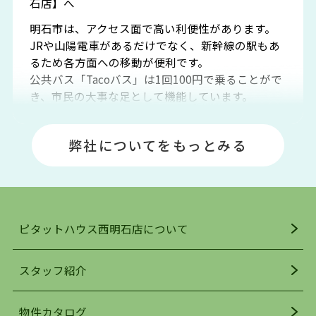
石店】へ
明石市は、アクセス面で高い利便性があります。
JRや山陽電車があるだけでなく、新幹線の駅もあ
るため各方面への移動が便利です。
公共バス「Tacoバス」は1回100円で乗ることがで
き、市民の大事な足として機能しています。
明石エリアは海沿いに位置しているため、海水浴
場や釣りスポットが多くあります。JR「大久保
弊社についてをもっとみる
駅」周辺には、ビブレ・イオンをはじめとした買
い物施設も多くあり、買い物にも困りません。
アクセス・趣味・レジャー・買い物、全てがバラ
ンスよく揃っているのが、明石市の住みやすさ・
人気の理由です。
ピタットハウス西明石店について
明石駅・西明石駅を中心に、明石市・神戸市西区
でお部屋探している方は、ぜひ当ＨＰにて物件を
お探しになってください。弊社は、スタッフの平
スタッフ紹介
均年齢も若く、お客様の事を第一に考え、毎日新
着の物件の情報をリサーチし、ＨＰにて随時更新
物件カタログ
を行っており地域最大級の情報取扱量を誇ってお