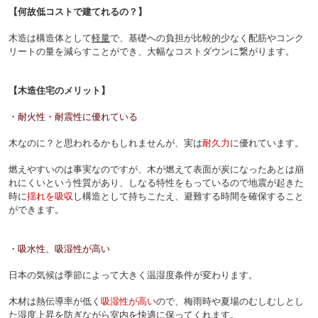
【何故低コストで建てれるの？】
木造は構造体として
軽量
で、基礎への負担が比較的少なく
配筋やコンク
リートの量を減らすことができ、大幅なコストダウンに繋がります。
【木造住宅のメリット】
・耐火性・耐震性に優れている
木なのに？と思われるかもしれませんが、実は
耐久力
に優れています。
燃えやすいのは事実なのですが、木が燃えて表面が炭になったあとは崩
れにくいという性質があり、
しなる特性をもっているので地震が起きた
時に
揺れを吸収
し
構造として持ちこたえ、避難する時間を確保すること
ができます。
・吸水性、吸湿性が高い
日本の気候は季節によって大きく温湿度条件が変わります。
木材は熱伝導率が低く
吸湿性が高い
ので、梅雨時や夏場のむしむしとし
た湿度上昇を防ぎながら室内を快適に保ってくれます。