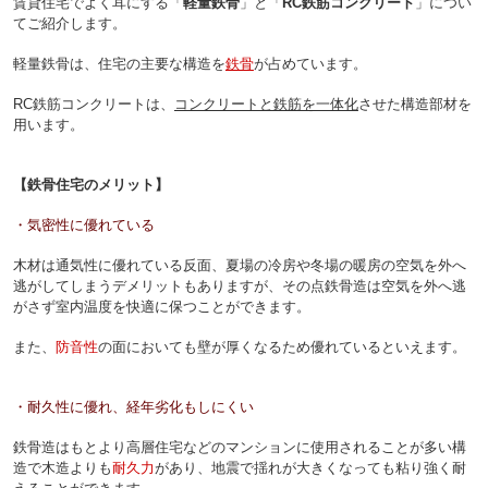
賃貸住宅でよく耳にする「
軽量鉄骨
」と「
RC鉄筋コンクリート
」につい
てご紹介します。
軽量鉄骨は、住宅の主要な構造を
鉄骨
が占めています。
RC鉄筋コンクリートは、
コンクリートと鉄筋を一体化
させた構造部材を
用います。
【鉄骨住宅のメリット】
・気密性に優れている
木材は通気性に優れている反面、夏場の冷房や冬場の暖房の空気を外へ
逃がしてしまうデメリットもありますが、
その点鉄骨造は空気を外へ逃
がさず室内温度を快適に保つことができます。
また、
防音性
の面においても壁が厚くなるため優れているといえます。
・耐久性に優れ、経年劣化もしにくい
鉄骨造はもとより高層住宅などのマンションに使用されることが多い構
造で
木造よりも
耐久力
があり、地震で揺れが大きくなっても粘り強く耐