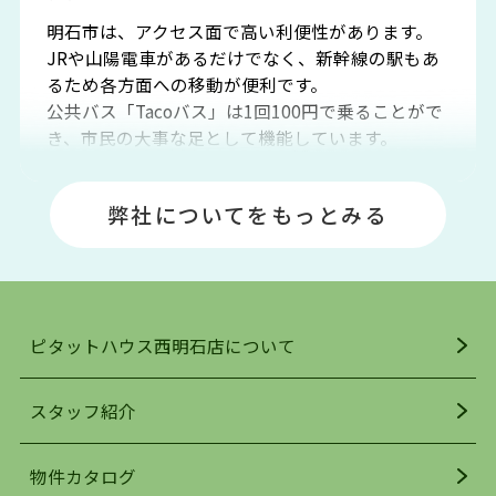
明石市は、アクセス面で高い利便性があります。
JRや山陽電車があるだけでなく、新幹線の駅もあ
るため各方面への移動が便利です。
公共バス「Tacoバス」は1回100円で乗ることがで
き、市民の大事な足として機能しています。
明石エリアは海沿いに位置しているため、海水浴
場や釣りスポットが多くあります。JR「大久保
弊社についてをもっとみる
駅」周辺には、ビブレ・イオンをはじめとした買
い物施設も多くあり、買い物にも困りません。
アクセス・趣味・レジャー・買い物、全てがバラ
ンスよく揃っているのが、明石市の住みやすさ・
人気の理由です。
ピタットハウス西明石店について
明石駅・西明石駅を中心に、明石市・神戸市西区
でお部屋探している方は、ぜひ当ＨＰにて物件を
お探しになってください。弊社は、スタッフの平
スタッフ紹介
均年齢も若く、お客様の事を第一に考え、毎日新
着の物件の情報をリサーチし、ＨＰにて随時更新
物件カタログ
を行っており地域最大級の情報取扱量を誇ってお