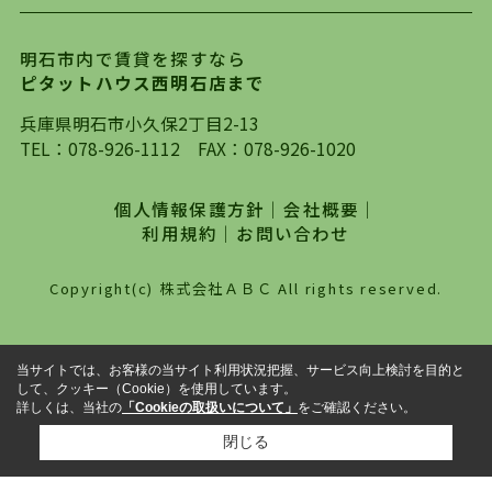
ります。店頭で限られた物件をご紹介する、従来
の不動産のスタイルではなく、まずは、お客様ご
明石市内で賃貸を探すなら
自身でインターネットを利用し、理想のお部屋を
ピタットハウス西明石店まで
探していただき、選択していただいた物件情報に
対して、専門知識を持ったスタッフがサポートさ
兵庫県明石市小久保2丁目2-13
せていただくスタイルを心がけております。私た
TEL：
078-926-1112
FAX：078-926-1020
ちピタットハウス西明石店が大切にしていること
は、一度だけでは終わらない、お客様との末長い
個人情報保護方針
｜
会社概要
｜
お付き合いです。初めての一人暮らしから、就
利用規約
｜
お問い合わせ
職・ご結婚・売買物件の購入、などなど一生涯に
わたる、良きアドバイザーとして、地域に密着し
Copyright(c) 株式会社ＡＢＣ All rights reserved.
た営業スタイルで様々なお役立ちができればと強
く思っております。ぜひ、明石市・神戸市西区で
物件をお探しになってる方は、お気軽にお問い合
当サイトでは、お客様の当サイト利用状況把握、サービス向上検討を目的と
わせください。
して、クッキー（Cookie）を使用しています。
詳しくは、当社の
「Cookieの取扱いについて」
をご確認ください。
閉じる