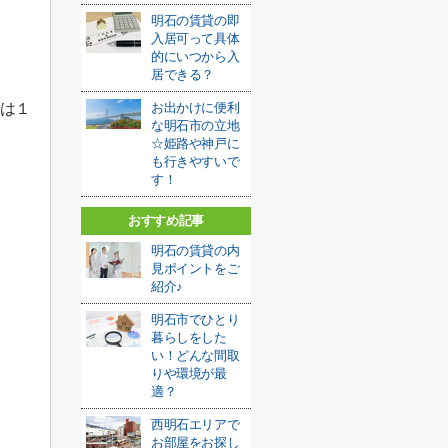
明石の賃貸の即
入居可って具体
的にいつから入
居できる？
は１
お出かけに便利
な明石市の立地
☆姫路や神戸に
も行きやすいで
す！
おすすめ記事
明石の賃貸の内
見ポイントをご
紹介♪
明石市でひとり
暮らしをした
い！どんな間取
りや環境が最
適？
西明石エリアで
お部屋をお探し