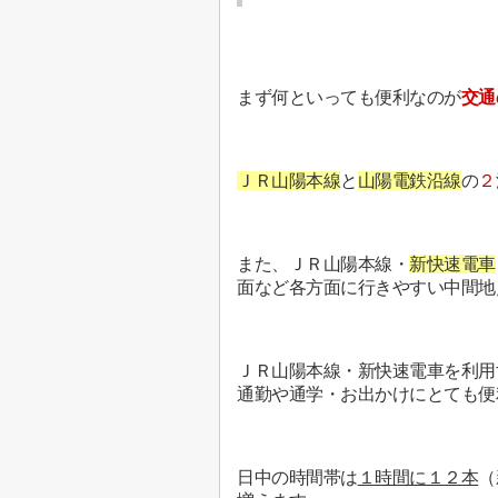
まず何といっても便利なのが
交通
ＪＲ山陽本線
と
山陽電鉄沿線
の
２
また、ＪＲ山陽本線・
新快速電車
面など各方面に行きやすい中間地
ＪＲ山陽本線・新快速電車を利用
通勤や通学・お出かけにとても便
日中の時間帯は
１時間に１２本
（