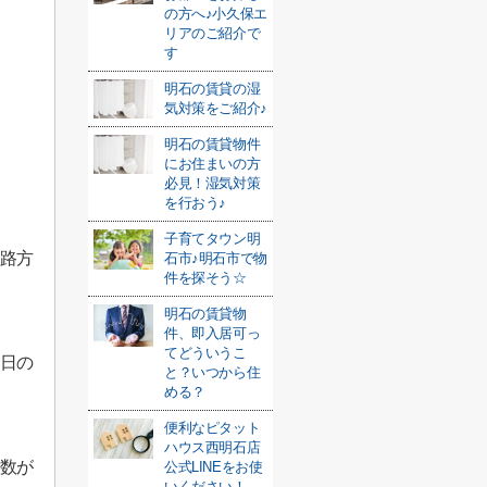
の方へ♪小久保エ
リアのご紹介で
す
明石の賃貸の湿
気対策をご紹介♪
明石の賃貸物件
にお住まいの方
必見！湿気対策
を行おう♪
子育てタウン明
路方
石市♪明石市で物
件を探そう☆
明石の賃貸物
件、即入居可っ
てどういうこ
日の
と？いつから住
める？
便利なピタット
ハウス西明石店
数が
公式LINEをお使
いください！