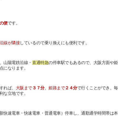
の便
です。
沿線が隣接
しているので乗り換えにも便利です。
、山陽電鉄沿線・
直通特急
の停車駅でもあるので、大阪方面や姫
点になります。
すれば、
大阪まで
３７分
、
姫路まで
２４分
で行くことができ、毎
利な立地です。
新快速電車・快速電車・普通電車）停車し、
通勤通学時間帯は本