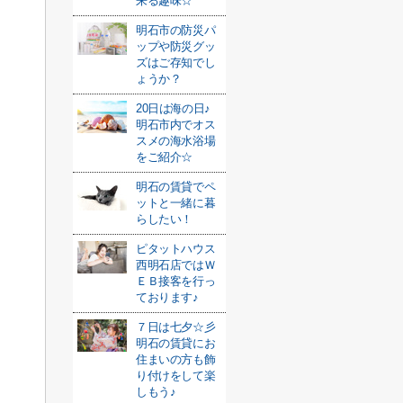
来る趣味☆
明石市の防災パ
ップや防災グッ
ズはご存知でし
ょうか？
20日は海の日♪
明石市内でオス
スメの海水浴場
をご紹介☆
明石の賃貸でペ
ットと一緒に暮
らしたい！
ピタットハウス
西明石店ではＷ
ＥＢ接客を行っ
ております♪
７日は七夕☆彡
明石の賃貸にお
住まいの方も飾
り付けをして楽
しもう♪