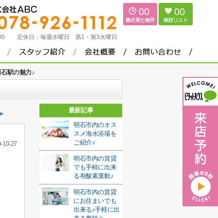
00
00
：00
定休日：
毎週水曜日 第1・第3火曜日
石駅の魅力♪
最新記事
≫
明石市内のオス
スメ海水浴場を
ご紹介♪
-10-27
明石市内の賃貸
でも手軽に出来
る有酸素運動♪
明石市内の賃貸
にお住まいでも
出来る♪手軽に出