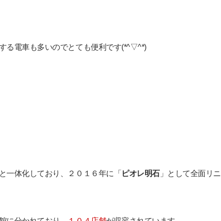
る電車も多いのでとても便利です(*^▽^*)
と一体化しており、２０１６年に「
ピオレ明石
」として全面リニ
館に分かれており、
１０４店舗
が収容されています。