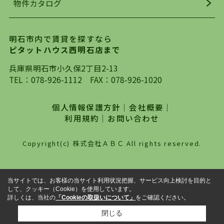
物件カタログ
を行っており地域最大級の情報取扱量を誇ってお
ります。店頭で限られた物件をご紹介する、従来
の不動産のスタイルではなく、まずは、お客様ご
明石市内で賃貸を探すなら
自身でインターネットを利用し、理想のお部屋を
ピタットハウス西明石店まで
探していただき、選択していただいた物件情報に
対して、専門知識を持ったスタッフがサポートさ
兵庫県明石市小久保2丁目2-13
せていただくスタイルを心がけております。私た
TEL：
078-926-1112
FAX：078-926-1020
ちピタットハウス西明石店が大切にしていること
は、一度だけでは終わらない、お客様との末長い
個人情報保護方針
｜
会社概要
｜
お付き合いです。初めての一人暮らしから、就
利用規約
｜
お問い合わせ
職・ご結婚・売買物件の購入、などなど一生涯に
わたる、良きアドバイザーとして、地域に密着し
Copyright(c) 株式会社ＡＢＣ All rights reserved.
た営業スタイルで様々なお役立ちができればと強
く思っております。ぜひ、明石市・神戸市西区で
物件をお探しになってる方は、お気軽にお問い合
当サイトでは、お客様の当サイト利用状況把握、サービス向上検討を目的と
わせください。
して、クッキー（Cookie）を使用しています。
詳しくは、当社の
「Cookieの取扱いについて」
をご確認ください。
閉じる