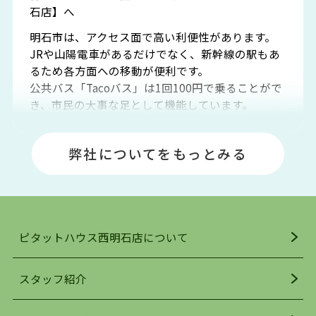
石店】へ
明石市は、アクセス面で高い利便性があります。
JRや山陽電車があるだけでなく、新幹線の駅もあ
るため各方面への移動が便利です。
公共バス「Tacoバス」は1回100円で乗ることがで
き、市民の大事な足として機能しています。
明石エリアは海沿いに位置しているため、海水浴
場や釣りスポットが多くあります。JR「大久保
弊社についてをもっとみる
駅」周辺には、ビブレ・イオンをはじめとした買
い物施設も多くあり、買い物にも困りません。
アクセス・趣味・レジャー・買い物、全てがバラ
ンスよく揃っているのが、明石市の住みやすさ・
人気の理由です。
ピタットハウス西明石店について
明石駅・西明石駅を中心に、明石市・神戸市西区
でお部屋探している方は、ぜひ当ＨＰにて物件を
お探しになってください。弊社は、スタッフの平
スタッフ紹介
均年齢も若く、お客様の事を第一に考え、毎日新
着の物件の情報をリサーチし、ＨＰにて随時更新