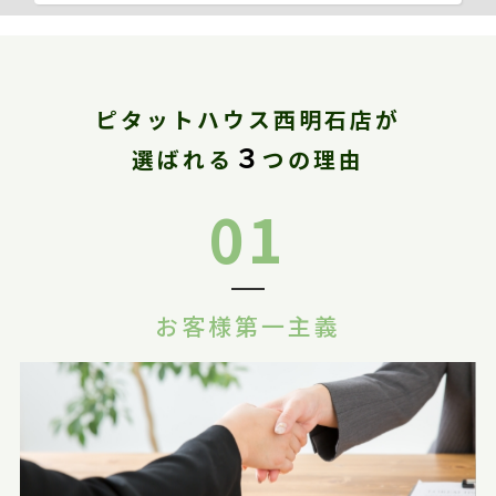
ピタットハウス西明石店が
３
選ばれる
つの理由
01
お客様第一主義