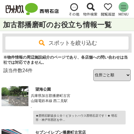
加古郡播磨町のお役立ち情報一覧
スポットを絞り込む
※物件情報の周辺施設紹介のページであり、各店舗への問い合わせは当
社では対応できません。
該当件数
24
件
望海公園
兵庫県加古郡播磨町古宮
山陽電鉄本線 西二見駅
-
★西明石駅徒歩１分！ピタットハウス西明石店です！★ 明石
市・神戸市西区を中...
セブンイレブン播磨町古宮店