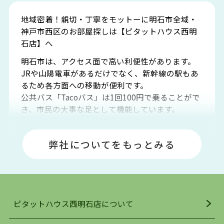
地域密着！親切・丁寧をモットーに明石市全域・
神戸市西区のお部屋探しは【ピタットハウス西明
石店】へ
明石市は、アクセス面で高い利便性があります。
JRや山陽電車があるだけでなく、新幹線の駅もあ
るため各方面への移動が便利です。
公共バス「Tacoバス」は1回100円で乗ることがで
き、市民の大事な足として機能しています。
明石エリアは海沿いに位置しているため、海水浴
場や釣りスポットが多くあります。JR「大久保
弊社についてをもっとみる
駅」周辺には、ビブレ・イオンをはじめとした買
い物施設も多くあり、買い物にも困りません。
アクセス・趣味・レジャー・買い物、全てがバラ
ンスよく揃っているのが、明石市の住みやすさ・
人気の理由です。
ピタットハウス西明石店について
明石駅・西明石駅を中心に、明石市・神戸市西区
でお部屋探している方は、ぜひ当ＨＰにて物件を