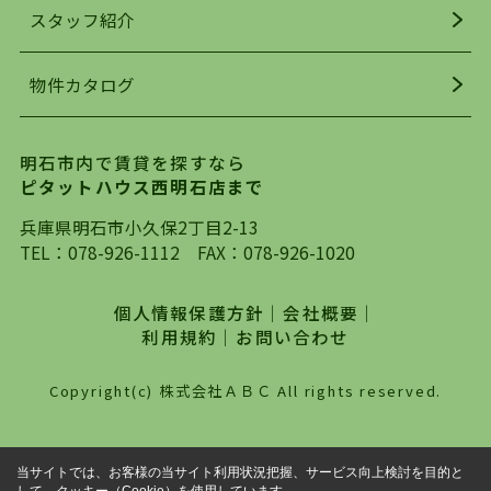
お探しになってください。弊社は、スタッフの平
スタッフ紹介
均年齢も若く、お客様の事を第一に考え、毎日新
着の物件の情報をリサーチし、ＨＰにて随時更新
物件カタログ
を行っており地域最大級の情報取扱量を誇ってお
ります。店頭で限られた物件をご紹介する、従来
の不動産のスタイルではなく、まずは、お客様ご
明石市内で賃貸を探すなら
自身でインターネットを利用し、理想のお部屋を
ピタットハウス西明石店まで
探していただき、選択していただいた物件情報に
対して、専門知識を持ったスタッフがサポートさ
兵庫県明石市小久保2丁目2-13
せていただくスタイルを心がけております。私た
TEL：
078-926-1112
FAX：078-926-1020
ちピタットハウス西明石店が大切にしていること
は、一度だけでは終わらない、お客様との末長い
個人情報保護方針
｜
会社概要
｜
お付き合いです。初めての一人暮らしから、就
利用規約
｜
お問い合わせ
職・ご結婚・売買物件の購入、などなど一生涯に
わたる、良きアドバイザーとして、地域に密着し
Copyright(c) 株式会社ＡＢＣ All rights reserved.
た営業スタイルで様々なお役立ちができればと強
く思っております。ぜひ、明石市・神戸市西区で
物件をお探しになってる方は、お気軽にお問い合
当サイトでは、お客様の当サイト利用状況把握、サービス向上検討を目的と
わせください。