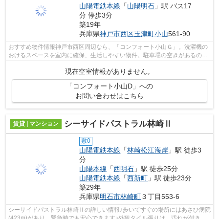
山陽電鉄本線
「
山陽明石
」駅 バス17
分 停歩3分
築19年
兵庫県
神戸市西区
玉津町小山
561-90
おすすめ物件情報神戸市西区周辺なら、「コンフォート小山Ｇ」。洗濯機の
おけるスペースを室内に確保、生活しやすい物件。駐車場の空きがあるの
で、他で駐車場を契約する必要がありま...
現在空室情報がありません。
「コンフォート小山D」への
お問い合わせはこちら
シーサイドパストラル林崎Ⅱ
賃貸 | マンション
敷0
山陽電鉄本線
「
林崎松江海岸
」駅 徒歩3
分
山陽本線
「
西明石
」駅 徒歩25分
山陽電鉄本線
「
西新町
」駅 徒歩23分
築29年
兵庫県
明石市
林崎町
３丁目553-6
シーサイドパストラル林崎Ⅱの詳しい情報♪歩いてすぐの場所にはあさひ病院
(423m)があり、緊急時でも安心できます♪外観タイル張りは、汚れが付きに