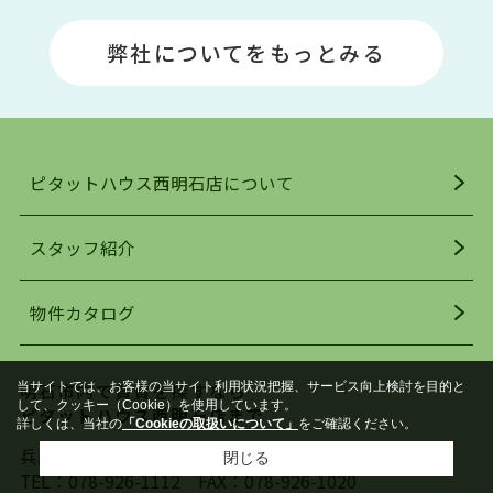
明石エリアは海沿いに位置しているため、海水浴
場や釣りスポットが多くあります。JR「大久保
弊社についてをもっとみる
駅」周辺には、ビブレ・イオンをはじめとした買
い物施設も多くあり、買い物にも困りません。
アクセス・趣味・レジャー・買い物、全てがバラ
ンスよく揃っているのが、明石市の住みやすさ・
人気の理由です。
ピタットハウス西明石店について
明石駅・西明石駅を中心に、明石市・神戸市西区
でお部屋探している方は、ぜひ当ＨＰにて物件を
お探しになってください。弊社は、スタッフの平
スタッフ紹介
均年齢も若く、お客様の事を第一に考え、毎日新
着の物件の情報をリサーチし、ＨＰにて随時更新
物件カタログ
を行っており地域最大級の情報取扱量を誇ってお
ります。店頭で限られた物件をご紹介する、従来
の不動産のスタイルではなく、まずは、お客様ご
当サイトでは、お客様の当サイト利用状況把握、サービス向上検討を目的と
明石市内で賃貸を探すなら
自身でインターネットを利用し、理想のお部屋を
して、クッキー（Cookie）を使用しています。
ピタットハウス西明石店まで
探していただき、選択していただいた物件情報に
詳しくは、当社の
「Cookieの取扱いについて」
をご確認ください。
対して、専門知識を持ったスタッフがサポートさ
兵庫県明石市小久保2丁目2-13
閉じる
せていただくスタイルを心がけております。私た
TEL：
078-926-1112
FAX：078-926-1020