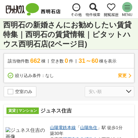
西明石の新婚さんにお勧めしたい賃貸
特集｜西明石の賃貸情報｜ピタットハ
ウス西明石店(2ページ目)
662
0
31～60
該当物件数
棟
空き数
件
棟を表示
変更
絞り込み条件：
なし
空室のみ
ジュネス住吉
賃貸 | マンション
山陽電鉄本線
「
山陽魚住
」駅 徒歩1分
築30年