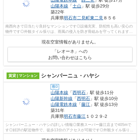
山陽電鉄本線
「
西二見
」駅 徒歩17分
山陽本線
「
土山
」駅 徒歩29分
築22年
兵庫県
明石市
二見町東二見
８５６
南西向きで日当たり良好なマンションです◎設備充実、防犯性も高い安心の
物件です◎外観タイル張りは、雨風の侵入を防ぎ骨組みを守ってくれます◎
明石市や山陽電鉄本線東二見付近で物件を...
現在空室情報がありません。
「レオーネ」への
お問い合わせはこちら
シャンパーニュ・ハヤシ
賃貸 | マンション
敷0
山陽本線
「
西明石
」駅 徒歩11分
山陽新幹線
「
西明石
」駅 徒歩10分
山陽電鉄本線
「
藤江
」駅 徒歩13分
築31年
兵庫県
明石市
藤江
１０２９-2
シャンパーニュー・ハヤシの詳しい情報◎業務スーパー藤江店まで405mで
す◎好評の駅近物件で、徒歩13分のアクセスが可能です◎外観タイル張り
は、汚れが付きにくいのでいつまでも綺麗です...