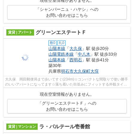
現在空室情報がありません。
「シャンパーニュ・ハヤシ」への
お問い合わせはこちら
グリーンエステートＦ
賃貸 | アパート
敷0
礼0
山陽本線
「
大久保
」駅 徒歩20分
山陽電鉄本線
「
中八木
」駅 徒歩33分
山陽本線
「
西明石
」駅 徒歩41分
築30年
兵庫県
明石市
大久保町大窪
大久保 岡田郵便局まで歩いてすぐ(234m)☆コンパクトな間取りで使い勝手
のいいアパートになってます☆落ち着いた街並みにフィットする外観タイル
のアパート☆高ニーズである、陽当りの良...
現在空室情報がありません。
「グリーンエステートＦ」への
お問い合わせはこちら
ラ・パルテール壱番館
賃貸 | マンション