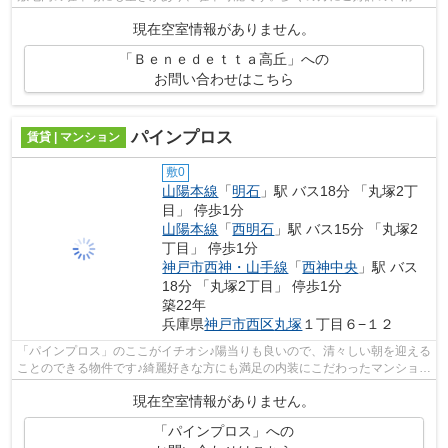
感のある室内が魅力的な中古物件です...
現在空室情報がありません。
「Ｂｅｎｅｄｅｔｔａ高丘」への
お問い合わせはこちら
パインプロス
賃貸 | マンション
敷0
山陽本線
「
明石
」駅 バス18分 「丸塚2丁
目」 停歩1分
山陽本線
「
西明石
」駅 バス15分 「丸塚2
丁目」 停歩1分
神戸市西神・山手線
「
西神中央
」駅 バス
18分 「丸塚2丁目」 停歩1分
築22年
兵庫県
神戸市西区
丸塚
１丁目６−１２
「パインプロス」のここがイチオシ♪陽当りも良いので、清々しい朝を迎える
ことのできる物件です♪綺麗好きな方にも満足の内装にこだわったマンション
タイプ♪外観タイル張りの物件は、雨...
現在空室情報がありません。
「パインプロス」への