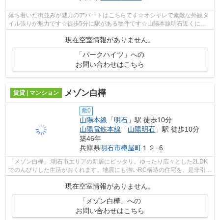
落ち着いた街並みが魅力のアパートはこちらです☆オシャレで素敵な外観タ
イル張りが魅力です☆徒歩5分に駅がある物件です☆山陽本線明石近くにな
ら物件が豊富にあります☆078-926-1112から...
現在空室情報がありません。
「パークハイツ」への
お問い合わせはこちら
メゾン白樺
賃貸 | マンション
敷0
山陽本線
「
明石
」駅 徒歩10分
山陽電鉄本線
「
山陽明石
」駅 徒歩10分
築46年
兵庫県
明石市
樽屋町
１２−6
「メゾン白樺」:明石市エリアの新居にピッタリ。ゆったり広々とした2LDK
でのんびりした生活がおくれます。地震にも強いRC構造の住宅を、是非引っ
越し時にご検討下さい。魅力的な管理共...
現在空室情報がありません。
「メゾン白樺」への
お問い合わせはこちら