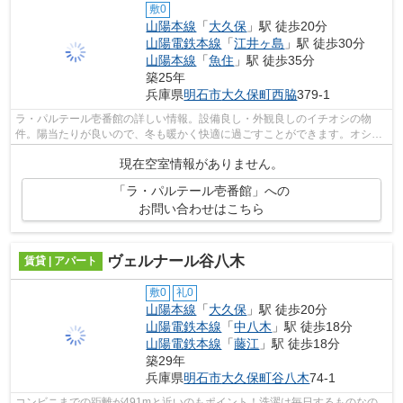
敷0
山陽本線
「
大久保
」駅 徒歩20分
山陽電鉄本線
「
江井ヶ島
」駅 徒歩30分
山陽本線
「
魚住
」駅 徒歩35分
築25年
兵庫県
明石市
大久保町西脇
379-1
ラ・パルテール壱番館の詳しい情報。設備良し・外観良しのイチオシの物
件。陽当たりが良いので、冬も暖かく快適に過ごすことができます。オシャ
レな外観タイル張りは、とてもニーズが...
現在空室情報がありません。
「ラ・パルテール壱番館」への
お問い合わせはこちら
ヴェルナール谷八木
賃貸 | アパート
敷0
礼0
山陽本線
「
大久保
」駅 徒歩20分
山陽電鉄本線
「
中八木
」駅 徒歩18分
山陽電鉄本線
「
藤江
」駅 徒歩18分
築29年
兵庫県
明石市
大久保町谷八木
74-1
コンビニまでの距離が491mと近いのもポイント！洗濯は毎日するものなの