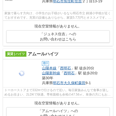
兵庫県
明石市
魚住町住吉
２丁目13-19
家族で暮らす方向け、小学生のお子様がいるなら明石市立 錦浦小学校が近く
ておすすめです。充実の設備もありながら、家賃5.7万円とオススメです。味
わい深い赴きある物件。機能性やデ...
現在空室情報がありません。
「ジュネス住吉」への
お問い合わせはこちら
アムールハイツ
賃貸 | ハイツ
敷0
山陽本線
「
西明石
」駅 徒歩20分
山陽新幹線
「
西明石
」駅 徒歩20分
築30年
兵庫県
明石市
大久保町森田
9-1
トーホーストアまで332mで行けるので近い。毎日家族みんなで食事が楽し
めるお住まい、2LDKで快適。専有面積も余裕の47.56㎡。単身の方にもお勧
めの、管理費と共益費の要らない物件とな...
現在空室情報がありません。
「アムールハイツ」への