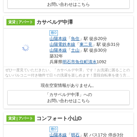
お問い合わせはこちら
カサベルデ中澤
賃貸 | アパート
敷0
山陽本線
「
魚住
」駅 徒歩20分
山陽電鉄本線
「
東二見
」駅 徒歩31分
山陽本線
「
土山
」駅 徒歩30分
築32年
兵庫県
明石市
魚住町清水
1092
ぜひ一度見ていただきたい、「カサベルデ中澤」です！お洗濯に困ることの
ないバルコニー付き物件で日々の洗濯を楽しめます！普段自転車を使う方に
嬉しい駐輪場付きの賃貸物件です！落...
現在空室情報がありません。
「カサベルデ中澤」への
お問い合わせはこちら
コンフォート小山D
賃貸 | アパート
敷0
山陽本線
「
明石
」駅 バス17分 停歩3分