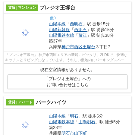
プレジオ王塚台
賃貸 | マンション
敷0
山陽本線
「
西明石
」駅 徒歩15分
山陽新幹線
「
西明石
」駅 徒歩15分
山陽電鉄本線
「
藤江
」駅 徒歩38分
築37年
兵庫県
神戸市西区
王塚台
３丁目7
「プレジオ王塚台」:神戸市西区エリアの新居にピッタリ。2LDKで、快適な
キッチンとリビングになっています。うれしい敷地内にパーキングスペース
がある利便性の高い住宅です。専有面積...
現在空室情報がありません。
「プレジオ王塚台」への
お問い合わせはこちら
パークハイツ
賃貸 | アパート
山陽本線
「
明石
」駅 徒歩5分
山陽電鉄本線
「
山陽明石
」駅 徒歩5分
築28年
兵庫県
明石市
山下町