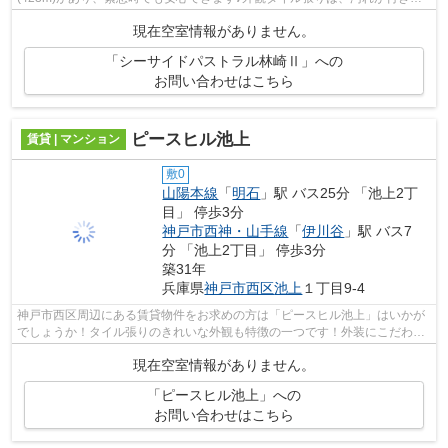
くいのでいつまでも綺麗です♪昼間の電...
現在空室情報がありません。
「シーサイドパストラル林崎Ⅱ」への
お問い合わせはこちら
ピースヒル池上
賃貸 | マンション
敷0
山陽本線
「
明石
」駅 バス25分 「池上2丁
目」 停歩3分
神戸市西神・山手線
「
伊川谷
」駅 バス7
分 「池上2丁目」 停歩3分
築31年
兵庫県
神戸市西区
池上
１丁目9-4
神戸市西区周辺にある賃貸物件をお求めの方は「ピースヒル池上」はいかが
でしょうか！タイル張りのきれいな外観も特徴の一つです！外装にこだわっ
たオシャレなデザインのマンションで...
現在空室情報がありません。
「ピースヒル池上」への
お問い合わせはこちら