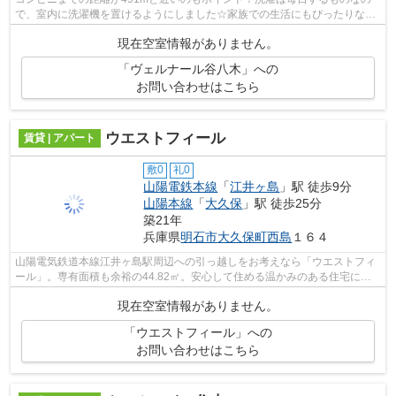
で、室内に洗濯機を置けるようにしました☆家族での生活にもぴったりな
2LDKで落ち着いた生活！趣きのある木造建築...
現在空室情報がありません。
「ヴェルナール谷八木」への
お問い合わせはこちら
ウエストフィール
賃貸 | アパート
敷0
礼0
山陽電鉄本線
「
江井ヶ島
」駅 徒歩9分
山陽本線
「
大久保
」駅 徒歩25分
築21年
兵庫県
明石市
大久保町西島
１６４
山陽電気鉄道本線江井ヶ島駅周辺への引っ越しをお考えなら「ウエストフィ
ール」。専有面積も余裕の44.82㎡。安心して住める温かみのある住宅に住
むなら、お勧めは木造です。中古物件な...
現在空室情報がありません。
「ウエストフィール」への
お問い合わせはこちら