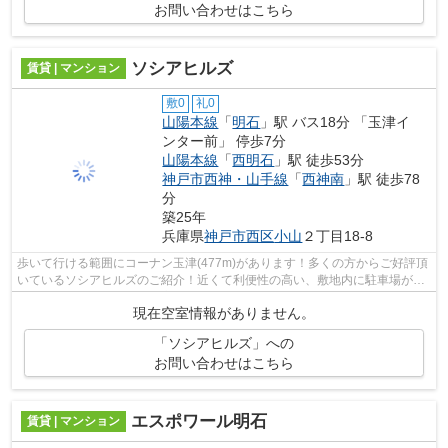
お問い合わせはこちら
ソシアヒルズ
賃貸 | マンション
敷0
礼0
山陽本線
「
明石
」駅 バス18分 「玉津イ
ンター前」 停歩7分
山陽本線
「
西明石
」駅 徒歩53分
神戸市西神・山手線
「
西神南
」駅 徒歩78
分
築25年
兵庫県
神戸市西区
小山
２丁目18-8
歩いて行ける範囲にコーナン玉津(477m)があります！多くの方からご好評頂
いているソシアヒルズのご紹介！近くて利便性の高い、敷地内に駐車場があ
るお住まいです！耐久性の高いRC構造...
現在空室情報がありません。
「ソシアヒルズ」への
お問い合わせはこちら
エスポワール明石
賃貸 | マンション