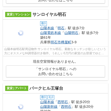
お問い合わせはこちら
サンロイヤル明石
賃貸 | マンション
敷0
山陽本線
「
明石
」駅 徒歩7分
山陽電鉄本線
「
山陽明石
」駅 徒歩7分
築61年
兵庫県
明石市
樽屋町
3-9
山陽本線明石駅周辺物件:サンロイヤル明石。素敵なキッチンが欲しいという
方にオススメなIH調理器付き物件。うれしい5万円の家賃のお部屋でゆとり
ある生活を実現。エアコン付きの物件...
現在空室情報がありません。
「サンロイヤル明石」への
お問い合わせはこちら
パークヒル王塚台
賃貸 | アパート
敷0
礼0
山陽本線
「
西明石
」駅 徒歩20分
山陽新幹線
「
西明石
」駅 徒歩20分