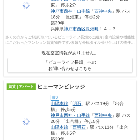
東」 停歩2分
神戸市西神・山手線
「
西神中央
」駅 バス
18分 「長畑東」 停歩2分
築29年
兵庫県
神戸市西区
長畑町
１４－３
多くの方からご好評頂いているビューライフ長畑のご紹介♪室内設備や機能性
にこだわったマンション賃貸物件です♪素敵な外観タイル張り仕上げの物件♪
ピタットハウス西明石店 ＡＢＣから...
現在空室情報がありません。
「ビューライフ長畑」への
お問い合わせはこちら
ヒューマンビレッジ
賃貸 | アパート
敷0
山陽本線
「
明石
」駅 バス19分 「出合
橋」 停歩5分
神戸市西神・山手線
「
西神中央
」駅 バス
20分 「出合橋」 停歩5分
山陽本線
「
西明石
」駅 バス13分 「出合
橋」 停歩5分
築29年