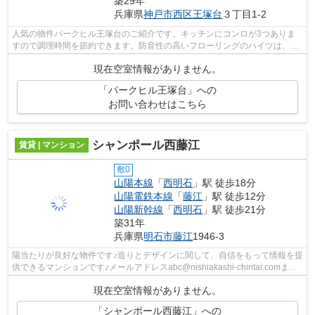
築29年
兵庫県
神戸市西区
王塚台
３丁目1-2
人気の物件パークヒル王塚台のご紹介です。キッチンにコンロが3つありま
すので調理時間を節約できます。防音性の高いフローリングのハイツは、室
内環境も良好です。エアコン完備のハイ...
現在空室情報がありません。
「パークヒル王塚台」への
お問い合わせはこちら
シャンポール西藤江
賃貸 | マンション
敷0
山陽本線
「
西明石
」駅 徒歩18分
山陽電鉄本線
「
藤江
」駅 徒歩12分
山陽新幹線
「
西明石
」駅 徒歩21分
築31年
兵庫県
明石市
藤江
1946-3
陽当たりが良好な物件です♪造りとデザインに関して、自信をもって情報を提
供できるマンションです♪メールアドレスabc@nishiakashi-chintai.comま
で、お気軽にご連絡ください♪明石市に...
現在空室情報がありません。
「シャンポール西藤江」への