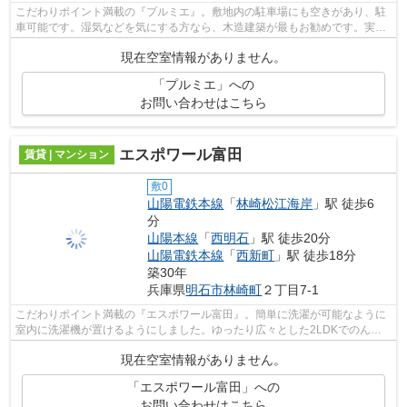
こだわりポイント満載の『プルミエ』。敷地内の駐車場にも空きがあり、駐
車可能です。湿気などを気にする方なら、木造建築が最もお勧めです。実際
にお部屋が見たい方、こちらはご案内...
現在空室情報がありません。
「プルミエ」への
お問い合わせはこちら
エスポワール富田
賃貸 | マンション
敷0
山陽電鉄本線
「
林崎松江海岸
」駅 徒歩6
分
山陽本線
「
西明石
」駅 徒歩20分
山陽電鉄本線
「
西新町
」駅 徒歩18分
築30年
兵庫県
明石市
林崎町
２丁目7-1
こだわりポイント満載の『エスポワール富田』。簡単に洗濯が可能なように
室内に洗濯機が置けるようにしました。ゆったり広々とした2LDKでのんび
りした生活がおくれます。50.40㎡の広さ...
現在空室情報がありません。
「エスポワール富田」への
お問い合わせはこちら