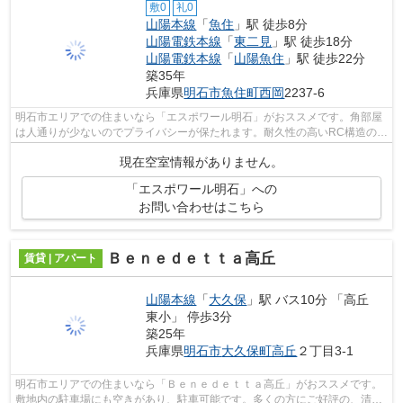
敷0
礼0
山陽本線
「
魚住
」駅 徒歩8分
山陽電鉄本線
「
東二見
」駅 徒歩18分
山陽電鉄本線
「
山陽魚住
」駅 徒歩22分
築35年
兵庫県
明石市
魚住町西岡
2237-6
明石市エリアでの住まいなら「エスポワール明石」がおススメです。角部屋
は人通りが少ないのでプライバシーが保たれます。耐久性の高いRC構造の住
居を、当社で是非とも見つけて下さい...
現在空室情報がありません。
「エスポワール明石」への
お問い合わせはこちら
Ｂｅｎｅｄｅｔｔａ高丘
賃貸 | アパート
山陽本線
「
大久保
」駅 バス10分 「高丘
東小」 停歩3分
築25年
兵庫県
明石市
大久保町高丘
２丁目3-1
明石市エリアでの住まいなら「Ｂｅｎｅｄｅｔｔａ高丘」がおススメです。
敷地内の駐車場にも空きがあり、駐車可能です。多くの方にご好評の、清潔