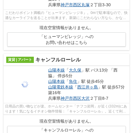
兵庫県
神戸市西区
丸塚
２丁目3-30
こだわりポイント満載の『ヒューマンビレッジＢ』。0mで駐車場なので、快
適なカーライフを送ることが出来ます。新築にこだわらない方なら、かなり
おススメの物件です。暮らしを彩る、...
現在空室情報がありません。
「ヒューマンビレッジ」への
お問い合わせはこちら
キャンフルローレル
賃貸 | アパート
山陽本線
「
大久保
」駅 バス13分 「西
脇」 停歩5分
山陽本線
「
魚住
」駅 徒歩45分
山陽電鉄本線
「
西江井ヶ島
」駅 徒歩57分
築16年
兵庫県
神戸市西区
大沢
２丁目8-7
日用品の買い物などが楽。ホームセンター「ナフコ岩岡」が近く(332m)にあ
ります！気になるイチオシ物件情報：「キャンフルローレル」。近くて利便
性の高い、敷地内に駐車場があるお住...
現在空室情報がありません。
「キャンフルローレル」への