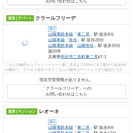
お問い合わせはこちら
クラールフリーデ
賃貸 | アパート
敷0
山陽電鉄本線
「
東二見
」駅 徒歩8分
山陽本線
「
魚住
」駅 徒歩20分
山陽電鉄本線
「
山陽魚住
」駅 徒歩20分
築20年
兵庫県
明石市
二見町東二見
67-1
こちらの物件からファミリーマート東二見店まで305mです◎駅から徒歩8分
の物件で、アクセス良好です◎こちらの物件はアパートです◎陽当たりが良
いので、洗濯物が臭わずに乾きます◎ピタッ...
現在空室情報がありません。
「クラールフリーデ」への
お問い合わせはこちら
レオーネ
賃貸 | マンション
敷0
山陽電鉄本線
「
東二見
」駅 徒歩4分