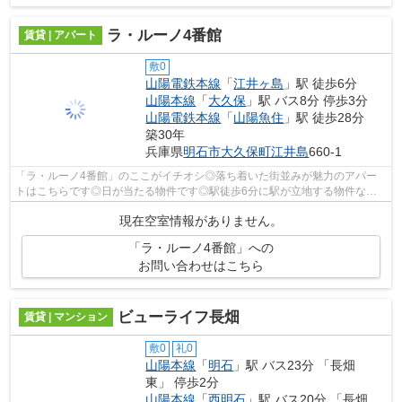
ラ・ルーノ4番館
賃貸 | アパート
敷0
山陽電鉄本線
「
江井ヶ島
」駅 徒歩6分
山陽本線
「
大久保
」駅 バス8分 停歩3分
山陽電鉄本線
「
山陽魚住
」駅 徒歩28分
築30年
兵庫県
明石市
大久保町江井島
660-1
「ラ・ルーノ4番館」のここがイチオシ◎落ち着いた街並みが魅力のアパー
トはこちらです◎日が当たる物件です◎駅徒歩6分に駅が立地する物件なの
で、電車を多く利用する方にとって便利です...
現在空室情報がありません。
「ラ・ルーノ4番館」への
お問い合わせはこちら
ビューライフ長畑
賃貸 | マンション
敷0
礼0
山陽本線
「
明石
」駅 バス23分 「長畑
東」 停歩2分
山陽本線
「
西明石
」駅 バス20分 「長畑