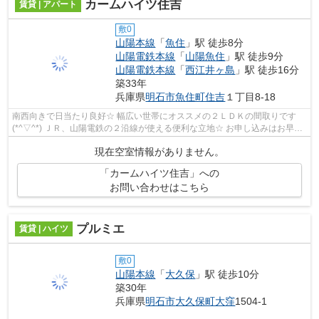
カームハイツ住吉
賃貸 | アパート
敷0
山陽本線
「
魚住
」駅 徒歩8分
山陽電鉄本線
「
山陽魚住
」駅 徒歩9分
山陽電鉄本線
「
西江井ヶ島
」駅 徒歩16分
築33年
兵庫県
明石市
魚住町住吉
１丁目8-18
南西向きで日当たり良好☆ 幅広い世帯にオススメの２ＬＤＫの間取りです
(*^▽^*) ＪＲ、山陽電鉄の２沿線が使える便利な立地☆ お申し込みはお早め
に！！ 明石市のお部屋探しのこと...
現在空室情報がありません。
「カームハイツ住吉」への
お問い合わせはこちら
プルミエ
賃貸 | ハイツ
敷0
山陽本線
「
大久保
」駅 徒歩10分
築30年
兵庫県
明石市
大久保町大窪
1504-1