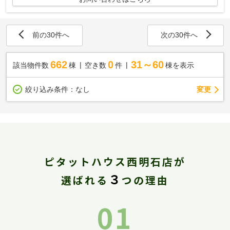
前の30件へ
次の30件へ
662
0
31～60
該当物件数
棟
空き数
件
棟を表示
変更
絞り込み条件：
なし
ピタットハウス西明石店が
３
選ばれる
つの理由
01