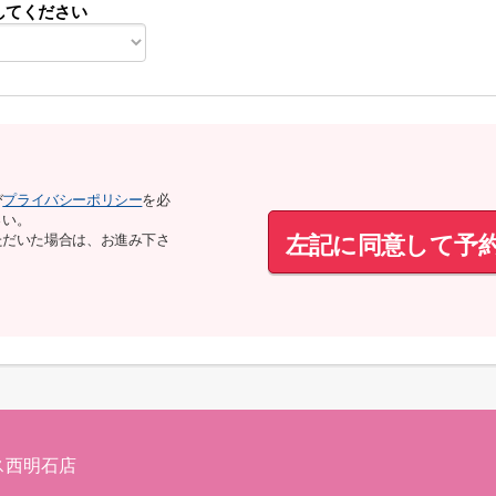
してください
び
プライバシーポリシー
を必
さい。
左記に同意して予
ただいた場合は、お進み下さ
ス西明石店