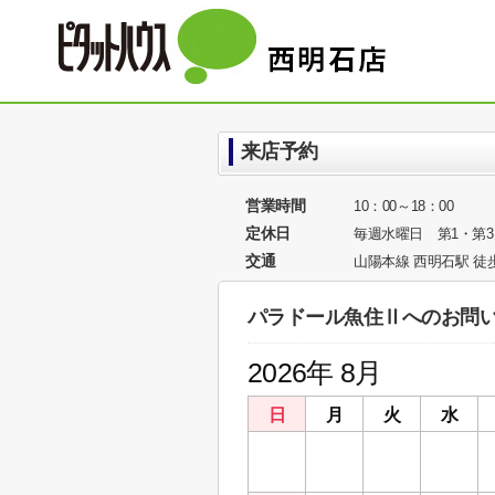
来店予約
営業時間
10：00～18：00
定休日
毎週水曜日 第1・第
交通
山陽本線 西明石駅 徒
パラドール魚住Ⅱへのお問
2026年 8月
日
月
火
水
26
27
28
29