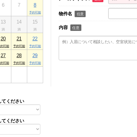
6
7
8
物件名
任意
13
14
15
内容
任意
20
21
22
27
28
29
3
4
5
してください
してください