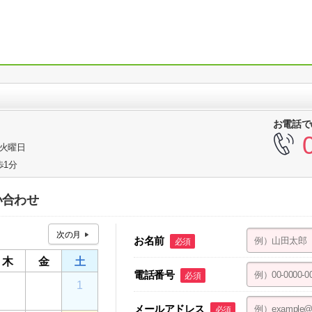
お電話で
3火曜日
歩1分
い合わせ
お名前
必須
木
金
土
電話番号
必須
30
31
1
メールアドレス
必須