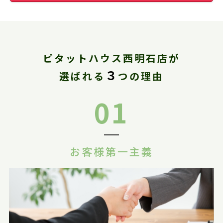
ピタットハウス西明石店が
３
選ばれる
つの理由
01
お客様第一主義