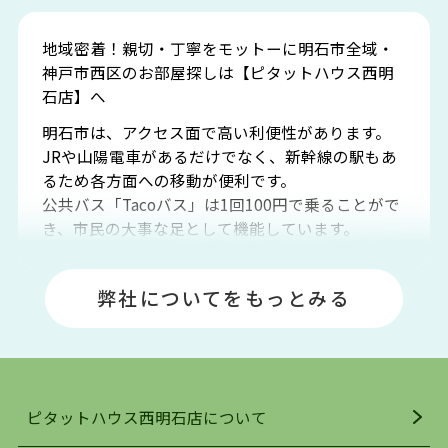
地域密着！親切・丁寧をモットーに明石市全域・
神戸市西区のお部屋探しは【ピタットハウス西明
石店】へ
明石市は、アクセス面で高い利便性があります。
JRや山陽電車があるだけでなく、新幹線の駅もあ
るため各方面への移動が便利です。
公共バス「Tacoバス」は1回100円で乗ることがで
き、市民の大事な足として機能しています。
明石エリアは海沿いに位置しているため、海水浴
場や釣りスポットが多くあります。JR「大久保
弊社についてをもっとみる
駅」周辺には、ビブレ・イオンをはじめとした買
い物施設も多くあり、買い物にも困りません。
アクセス・趣味・レジャー・買い物、全てがバラ
ンスよく揃っているのが、明石市の住みやすさ・
人気の理由です。
ピタットハウス西明石店について
明石駅・西明石駅を中心に、明石市・神戸市西区
でお部屋探している方は、ぜひ当ＨＰにて物件を