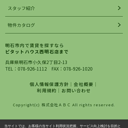
お探しになってください。弊社は、スタッフの平
スタッフ紹介
均年齢も若く、お客様の事を第一に考え、毎日新
着の物件の情報をリサーチし、ＨＰにて随時更新
物件カタログ
を行っており地域最大級の情報取扱量を誇ってお
ります。店頭で限られた物件をご紹介する、従来
の不動産のスタイルではなく、まずは、お客様ご
明石市内で賃貸を探すなら
自身でインターネットを利用し、理想のお部屋を
ピタットハウス西明石店まで
探していただき、選択していただいた物件情報に
対して、専門知識を持ったスタッフがサポートさ
兵庫県明石市小久保2丁目2-13
せていただくスタイルを心がけております。私た
TEL：
078-926-1112
FAX：078-926-1020
ちピタットハウス西明石店が大切にしていること
は、一度だけでは終わらない、お客様との末長い
個人情報保護方針
｜
会社概要
｜
お付き合いです。初めての一人暮らしから、就
利用規約
｜
お問い合わせ
職・ご結婚・売買物件の購入、などなど一生涯に
わたる、良きアドバイザーとして、地域に密着し
Copyright(c) 株式会社ＡＢＣ All rights reserved.
た営業スタイルで様々なお役立ちができればと強
く思っております。ぜひ、明石市・神戸市西区で
物件をお探しになってる方は、お気軽にお問い合
当サイトでは、お客様の当サイト利用状況把握、サービス向上検討を目的と