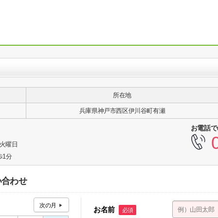
所在地
ン
兵庫県神戸市西区伊川谷町有瀬
お電話で
3火曜日
歩1分
い合わせ
お名前
必須