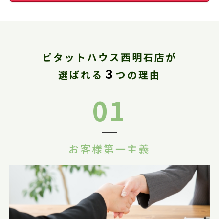
ピタットハウス西明石店が
３
選ばれる
つの理由
01
お客様第一主義