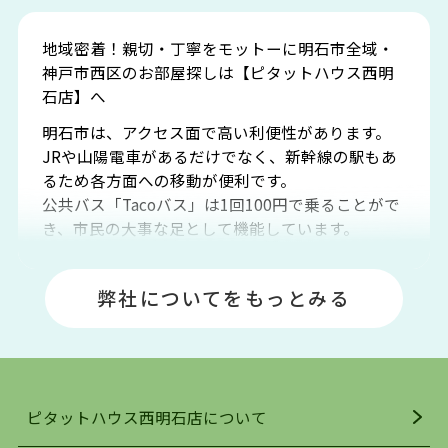
地域密着！親切・丁寧をモットーに明石市全域・
神戸市西区のお部屋探しは【ピタットハウス西明
石店】へ
明石市は、アクセス面で高い利便性があります。
JRや山陽電車があるだけでなく、新幹線の駅もあ
るため各方面への移動が便利です。
公共バス「Tacoバス」は1回100円で乗ることがで
き、市民の大事な足として機能しています。
明石エリアは海沿いに位置しているため、海水浴
場や釣りスポットが多くあります。JR「大久保
弊社についてをもっとみる
駅」周辺には、ビブレ・イオンをはじめとした買
い物施設も多くあり、買い物にも困りません。
アクセス・趣味・レジャー・買い物、全てがバラ
ンスよく揃っているのが、明石市の住みやすさ・
人気の理由です。
ピタットハウス西明石店について
明石駅・西明石駅を中心に、明石市・神戸市西区
でお部屋探している方は、ぜひ当ＨＰにて物件を