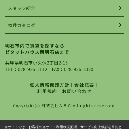
お探しになってください。弊社は、スタッフの平
スタッフ紹介
均年齢も若く、お客様の事を第一に考え、毎日新
着の物件の情報をリサーチし、ＨＰにて随時更新
物件カタログ
を行っており地域最大級の情報取扱量を誇ってお
ります。店頭で限られた物件をご紹介する、従来
の不動産のスタイルではなく、まずは、お客様ご
明石市内で賃貸を探すなら
自身でインターネットを利用し、理想のお部屋を
ピタットハウス西明石店まで
探していただき、選択していただいた物件情報に
対して、専門知識を持ったスタッフがサポートさ
兵庫県明石市小久保2丁目2-13
せていただくスタイルを心がけております。私た
TEL：
078-926-1112
FAX：078-926-1020
ちピタットハウス西明石店が大切にしていること
は、一度だけでは終わらない、お客様との末長い
個人情報保護方針
｜
会社概要
｜
お付き合いです。初めての一人暮らしから、就
利用規約
｜
お問い合わせ
職・ご結婚・売買物件の購入、などなど一生涯に
わたる、良きアドバイザーとして、地域に密着し
Copyright(c) 株式会社ＡＢＣ All rights reserved.
た営業スタイルで様々なお役立ちができればと強
く思っております。ぜひ、明石市・神戸市西区で
物件をお探しになってる方は、お気軽にお問い合
当サイトでは、お客様の当サイト利用状況把握、サービス向上検討を目的と