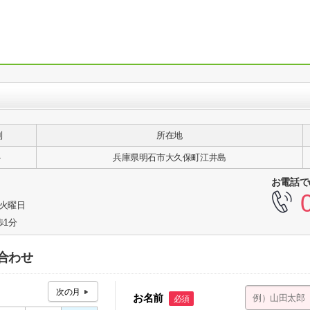
別
所在地
ト
兵庫県明石市大久保町江井島
お電話で
3火曜日
歩1分
合わせ
お名前
必須