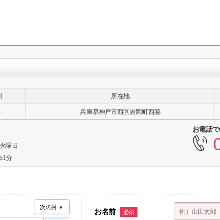
別
所在地
ト
兵庫県神戸市西区岩岡町西脇
お電話で
3火曜日
歩1分
お名前
必須