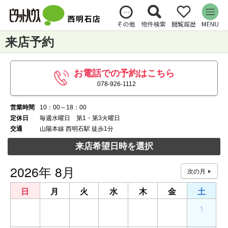
来店予約
お電話での予約はこちら
078-926-1112
営業時間
10：00～18：00
定休日
毎週水曜日 第1・第3火曜日
交通
山陽本線 西明石駅 徒歩1分
来店希望日時を選択
2026年 8月
日
月
火
水
木
金
土
26
27
28
29
30
31
1