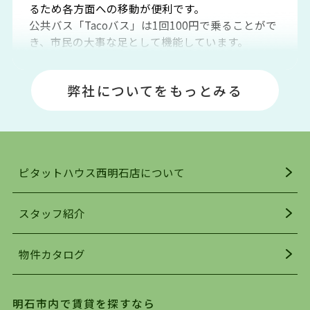
るため各方面への移動が便利です。
公共バス「Tacoバス」は1回100円で乗ることがで
き、市民の大事な足として機能しています。
明石エリアは海沿いに位置しているため、海水浴
場や釣りスポットが多くあります。JR「大久保
弊社についてをもっとみる
駅」周辺には、ビブレ・イオンをはじめとした買
い物施設も多くあり、買い物にも困りません。
アクセス・趣味・レジャー・買い物、全てがバラ
ンスよく揃っているのが、明石市の住みやすさ・
人気の理由です。
ピタットハウス西明石店について
明石駅・西明石駅を中心に、明石市・神戸市西区
でお部屋探している方は、ぜひ当ＨＰにて物件を
お探しになってください。弊社は、スタッフの平
スタッフ紹介
均年齢も若く、お客様の事を第一に考え、毎日新
着の物件の情報をリサーチし、ＨＰにて随時更新
物件カタログ
を行っており地域最大級の情報取扱量を誇ってお
ります。店頭で限られた物件をご紹介する、従来
の不動産のスタイルではなく、まずは、お客様ご
明石市内で賃貸を探すなら
自身でインターネットを利用し、理想のお部屋を