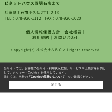
ピタットハウス西明石店まで
探していただき、選択していただいた物件情報に
対して、専門知識を持ったスタッフがサポートさ
兵庫県明石市小久保2丁目2-13
せていただくスタイルを心がけております。私た
TEL：
078-926-1112
FAX：078-926-1020
ちピタットハウス西明石店が大切にしていること
は、一度だけでは終わらない、お客様との末長い
個人情報保護方針
｜
会社概要
｜
お付き合いです。初めての一人暮らしから、就
利用規約
｜
お問い合わせ
職・ご結婚・売買物件の購入、などなど一生涯に
わたる、良きアドバイザーとして、地域に密着し
Copyright(c) 株式会社ＡＢＣ All rights reserved.
た営業スタイルで様々なお役立ちができればと強
く思っております。ぜひ、明石市・神戸市西区で
物件をお探しになってる方は、お気軽にお問い合
当サイトでは、お客様の当サイト利用状況把握、サービス向上検討を目的と
わせください。
して、クッキー（Cookie）を使用しています。
詳しくは、当社の
「Cookieの取扱いについて」
をご確認ください。
閉じる