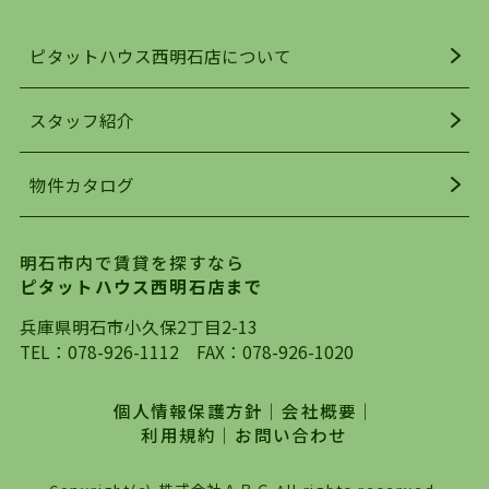
ンスよく揃っているのが、明石市の住みやすさ・
人気の理由です。
ピタットハウス西明石店について
明石駅・西明石駅を中心に、明石市・神戸市西区
でお部屋探している方は、ぜひ当ＨＰにて物件を
お探しになってください。弊社は、スタッフの平
スタッフ紹介
均年齢も若く、お客様の事を第一に考え、毎日新
着の物件の情報をリサーチし、ＨＰにて随時更新
物件カタログ
を行っており地域最大級の情報取扱量を誇ってお
ります。店頭で限られた物件をご紹介する、従来
の不動産のスタイルではなく、まずは、お客様ご
明石市内で賃貸を探すなら
自身でインターネットを利用し、理想のお部屋を
ピタットハウス西明石店まで
探していただき、選択していただいた物件情報に
対して、専門知識を持ったスタッフがサポートさ
兵庫県明石市小久保2丁目2-13
せていただくスタイルを心がけております。私た
TEL：
078-926-1112
FAX：078-926-1020
ちピタットハウス西明石店が大切にしていること
は、一度だけでは終わらない、お客様との末長い
個人情報保護方針
｜
会社概要
｜
お付き合いです。初めての一人暮らしから、就
利用規約
｜
お問い合わせ
職・ご結婚・売買物件の購入、などなど一生涯に
わたる、良きアドバイザーとして、地域に密着し