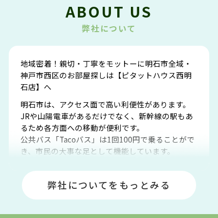
ABOUT US
弊社について
地域密着！親切・丁寧をモットーに明石市全域・
神戸市西区のお部屋探しは【ピタットハウス西明
石店】へ
明石市は、アクセス面で高い利便性があります。
JRや山陽電車があるだけでなく、新幹線の駅もあ
るため各方面への移動が便利です。
公共バス「Tacoバス」は1回100円で乗ることがで
き、市民の大事な足として機能しています。
明石エリアは海沿いに位置しているため、海水浴
場や釣りスポットが多くあります。JR「大久保
弊社についてをもっとみる
駅」周辺には、ビブレ・イオンをはじめとした買
い物施設も多くあり、買い物にも困りません。
アクセス・趣味・レジャー・買い物、全てがバラ