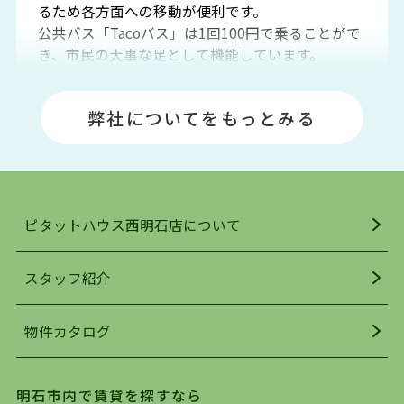
るため各方面への移動が便利です。
公共バス「Tacoバス」は1回100円で乗ることがで
き、市民の大事な足として機能しています。
明石エリアは海沿いに位置しているため、海水浴
場や釣りスポットが多くあります。JR「大久保
弊社についてをもっとみる
駅」周辺には、ビブレ・イオンをはじめとした買
い物施設も多くあり、買い物にも困りません。
アクセス・趣味・レジャー・買い物、全てがバラ
ンスよく揃っているのが、明石市の住みやすさ・
人気の理由です。
ピタットハウス西明石店について
明石駅・西明石駅を中心に、明石市・神戸市西区
でお部屋探している方は、ぜひ当ＨＰにて物件を
お探しになってください。弊社は、スタッフの平
スタッフ紹介
均年齢も若く、お客様の事を第一に考え、毎日新
着の物件の情報をリサーチし、ＨＰにて随時更新
物件カタログ
を行っており地域最大級の情報取扱量を誇ってお
ります。店頭で限られた物件をご紹介する、従来
の不動産のスタイルではなく、まずは、お客様ご
明石市内で賃貸を探すなら
自身でインターネットを利用し、理想のお部屋を