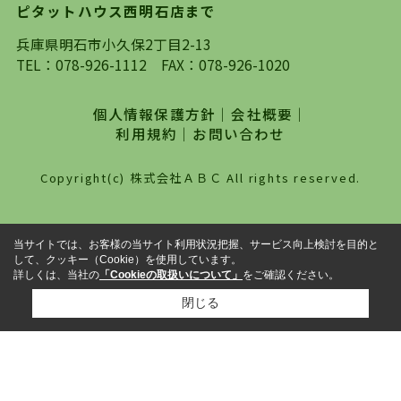
ピタットハウス西明石店まで
探していただき、選択していただいた物件情報に
対して、専門知識を持ったスタッフがサポートさ
兵庫県明石市小久保2丁目2-13
せていただくスタイルを心がけております。私た
TEL：
078-926-1112
FAX：078-926-1020
ちピタットハウス西明石店が大切にしていること
は、一度だけでは終わらない、お客様との末長い
個人情報保護方針
｜
会社概要
｜
お付き合いです。初めての一人暮らしから、就
利用規約
｜
お問い合わせ
職・ご結婚・売買物件の購入、などなど一生涯に
わたる、良きアドバイザーとして、地域に密着し
Copyright(c) 株式会社ＡＢＣ All rights reserved.
た営業スタイルで様々なお役立ちができればと強
く思っております。ぜひ、明石市・神戸市西区で
物件をお探しになってる方は、お気軽にお問い合
当サイトでは、お客様の当サイト利用状況把握、サービス向上検討を目的と
わせください。
して、クッキー（Cookie）を使用しています。
詳しくは、当社の
「Cookieの取扱いについて」
をご確認ください。
閉じる