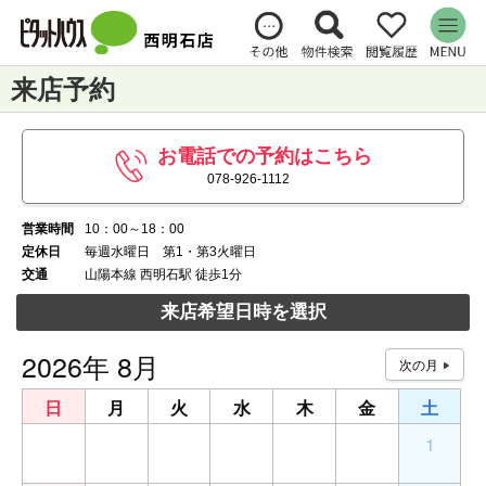
来店予約
お電話での予約はこちら
078-926-1112
営業時間
10：00～18：00
定休日
毎週水曜日 第1・第3火曜日
交通
山陽本線 西明石駅 徒歩1分
来店希望日時を選択
2026年 8月
日
月
火
水
木
金
土
26
27
28
29
30
31
1