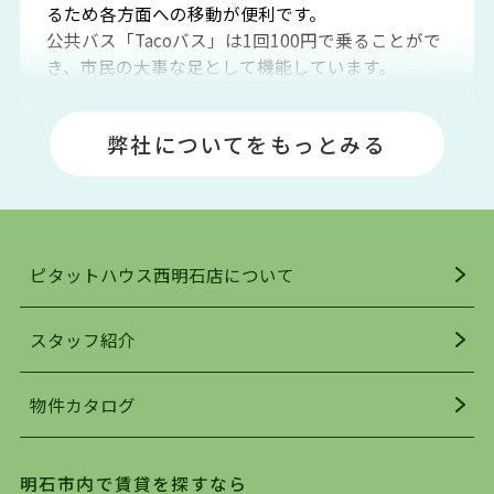
るため各方面への移動が便利です。
公共バス「Tacoバス」は1回100円で乗ることがで
き、市民の大事な足として機能しています。
明石エリアは海沿いに位置しているため、海水浴
場や釣りスポットが多くあります。JR「大久保
弊社についてをもっとみる
駅」周辺には、ビブレ・イオンをはじめとした買
い物施設も多くあり、買い物にも困りません。
アクセス・趣味・レジャー・買い物、全てがバラ
ンスよく揃っているのが、明石市の住みやすさ・
人気の理由です。
ピタットハウス西明石店について
明石駅・西明石駅を中心に、明石市・神戸市西区
でお部屋探している方は、ぜひ当ＨＰにて物件を
お探しになってください。弊社は、スタッフの平
スタッフ紹介
均年齢も若く、お客様の事を第一に考え、毎日新
着の物件の情報をリサーチし、ＨＰにて随時更新
物件カタログ
を行っており地域最大級の情報取扱量を誇ってお
ります。店頭で限られた物件をご紹介する、従来
の不動産のスタイルではなく、まずは、お客様ご
明石市内で賃貸を探すなら
自身でインターネットを利用し、理想のお部屋を