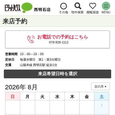
来店予約
お電話での予約はこちら
078-926-1112
営業時間
10：00～18：00
定休日
毎週水曜日 第1・第3火曜日
交通
山陽本線 西明石駅 徒歩1分
来店希望日時を選択
2026年 8月
日
月
火
水
木
金
土
26
27
28
29
30
31
1