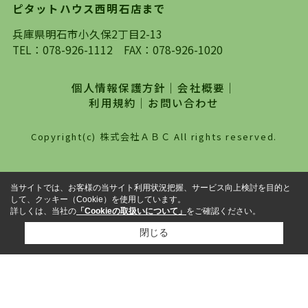
ピタットハウス西明石店まで
探していただき、選択していただいた物件情報に
対して、専門知識を持ったスタッフがサポートさ
兵庫県明石市小久保2丁目2-13
せていただくスタイルを心がけております。私た
TEL：
078-926-1112
FAX：078-926-1020
ちピタットハウス西明石店が大切にしていること
は、一度だけでは終わらない、お客様との末長い
個人情報保護方針
｜
会社概要
｜
お付き合いです。初めての一人暮らしから、就
利用規約
｜
お問い合わせ
職・ご結婚・売買物件の購入、などなど一生涯に
わたる、良きアドバイザーとして、地域に密着し
Copyright(c) 株式会社ＡＢＣ All rights reserved.
た営業スタイルで様々なお役立ちができればと強
く思っております。ぜひ、明石市・神戸市西区で
物件をお探しになってる方は、お気軽にお問い合
当サイトでは、お客様の当サイト利用状況把握、サービス向上検討を目的と
わせください。
して、クッキー（Cookie）を使用しています。
詳しくは、当社の
「Cookieの取扱いについて」
をご確認ください。
閉じる