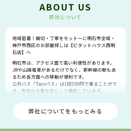
ABOUT US
弊社について
地域密着！親切・丁寧をモットーに明石市全域・
神戸市西区のお部屋探しは【ピタットハウス西明
石店】へ
明石市は、アクセス面で高い利便性があります。
JRや山陽電車があるだけでなく、新幹線の駅もあ
るため各方面への移動が便利です。
公共バス「Tacoバス」は1回100円で乗ることがで
き、市民の大事な足として機能しています。
明石エリアは海沿いに位置しているため、海水浴
場や釣りスポットが多くあります。JR「大久保
弊社についてをもっとみる
駅」周辺には、ビブレ・イオンをはじめとした買
い物施設も多くあり、買い物にも困りません。
アクセス・趣味・レジャー・買い物、全てがバラ