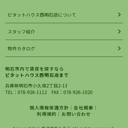
ンスよく揃っているのが、明石市の住みやすさ・
人気の理由です。
ピタットハウス西明石店について
明石駅・西明石駅を中心に、明石市・神戸市西区
でお部屋探している方は、ぜひ当ＨＰにて物件を
お探しになってください。弊社は、スタッフの平
スタッフ紹介
均年齢も若く、お客様の事を第一に考え、毎日新
着の物件の情報をリサーチし、ＨＰにて随時更新
物件カタログ
を行っており地域最大級の情報取扱量を誇ってお
ります。店頭で限られた物件をご紹介する、従来
の不動産のスタイルではなく、まずは、お客様ご
明石市内で賃貸を探すなら
自身でインターネットを利用し、理想のお部屋を
ピタットハウス西明石店まで
探していただき、選択していただいた物件情報に
対して、専門知識を持ったスタッフがサポートさ
兵庫県明石市小久保2丁目2-13
せていただくスタイルを心がけております。私た
TEL：
078-926-1112
FAX：078-926-1020
ちピタットハウス西明石店が大切にしていること
は、一度だけでは終わらない、お客様との末長い
個人情報保護方針
｜
会社概要
｜
お付き合いです。初めての一人暮らしから、就
利用規約
｜
お問い合わせ
職・ご結婚・売買物件の購入、などなど一生涯に
わたる、良きアドバイザーとして、地域に密着し