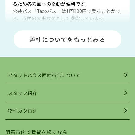
るため各方面への移動が便利です。
公共バス「Tacoバス」は1回100円で乗ることがで
き、市民の大事な足として機能しています。
明石エリアは海沿いに位置しているため、海水浴
場や釣りスポットが多くあります。JR「大久保
弊社についてをもっとみる
駅」周辺には、ビブレ・イオンをはじめとした買
い物施設も多くあり、買い物にも困りません。
アクセス・趣味・レジャー・買い物、全てがバラ
ンスよく揃っているのが、明石市の住みやすさ・
人気の理由です。
ピタットハウス西明石店について
明石駅・西明石駅を中心に、明石市・神戸市西区
でお部屋探している方は、ぜひ当ＨＰにて物件を
お探しになってください。弊社は、スタッフの平
スタッフ紹介
均年齢も若く、お客様の事を第一に考え、毎日新
着の物件の情報をリサーチし、ＨＰにて随時更新
物件カタログ
を行っており地域最大級の情報取扱量を誇ってお
ります。店頭で限られた物件をご紹介する、従来
の不動産のスタイルではなく、まずは、お客様ご
明石市内で賃貸を探すなら
自身でインターネットを利用し、理想のお部屋を