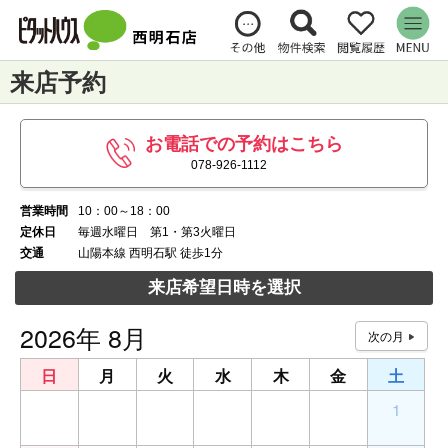
来店予約
お電話での予約はこちら
078-926-1112
営業時間
10：00～18：00
定休日
毎週水曜日 第1・第3火曜日
交通
山陽本線 西明石駅 徒歩1分
来店希望日時を選択
2026年 8月
日
月
火
水
木
金
土
26
27
28
29
30
31
1