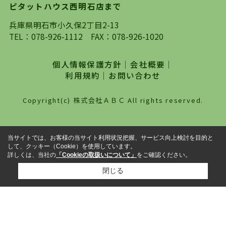
ピタットハウス西明石店まで
探していただき、選択していただいた物件情報に
対して、専門知識を持ったスタッフがサポートさ
兵庫県明石市小久保2丁目2-13
せていただくスタイルを心がけております。私た
TEL：
078-926-1112
FAX：078-926-1020
ちピタットハウス西明石店が大切にしていること
は、一度だけでは終わらない、お客様との末長い
個人情報保護方針
｜
会社概要
｜
お付き合いです。初めての一人暮らしから、就
利用規約
｜
お問い合わせ
職・ご結婚・売買物件の購入、などなど一生涯に
わたる、良きアドバイザーとして、地域に密着し
Copyright(c) 株式会社ＡＢＣ All rights reserved.
た営業スタイルで様々なお役立ちができればと強
く思っております。ぜひ、明石市・神戸市西区で
物件をお探しになってる方は、お気軽にお問い合
当サイトでは、お客様の当サイト利用状況把握、サービス向上検討を目的と
わせください。
して、クッキー（Cookie）を使用しています。
詳しくは、当社の
「Cookieの取扱いについて」
をご確認ください。
閉じる