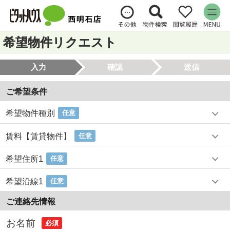
希望物件リクエスト
入力
確認
送信
ご希望条件
希望物件種別
任意
賃料【賃貸物件】
任意
希望住所1
任意
希望沿線1
任意
ご連絡先情報
お名前
必須