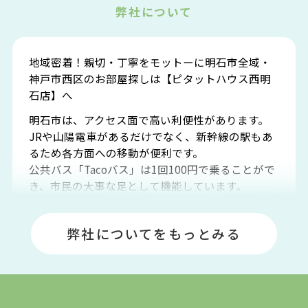
弊社について
地域密着！親切・丁寧をモットーに明石市全域・
神戸市西区のお部屋探しは【ピタットハウス西明
石店】へ
明石市は、アクセス面で高い利便性があります。
JRや山陽電車があるだけでなく、新幹線の駅もあ
るため各方面への移動が便利です。
公共バス「Tacoバス」は1回100円で乗ることがで
き、市民の大事な足として機能しています。
明石エリアは海沿いに位置しているため、海水浴
場や釣りスポットが多くあります。JR「大久保
弊社についてをもっとみる
駅」周辺には、ビブレ・イオンをはじめとした買
い物施設も多くあり、買い物にも困りません。
アクセス・趣味・レジャー・買い物、全てがバラ
ンスよく揃っているのが、明石市の住みやすさ・
人気の理由です。