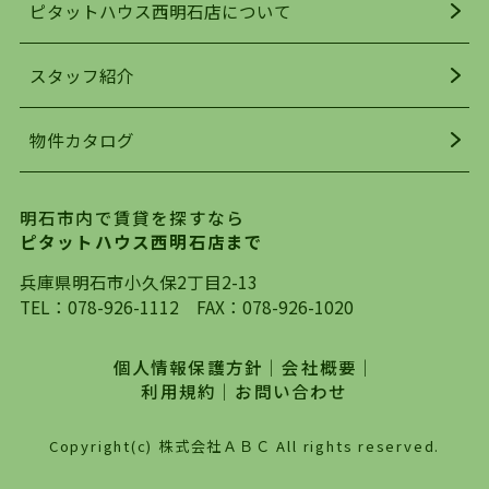
ピタットハウス西明石店について
明石駅・西明石駅を中心に、明石市・神戸市西区
でお部屋探している方は、ぜひ当ＨＰにて物件を
お探しになってください。弊社は、スタッフの平
スタッフ紹介
均年齢も若く、お客様の事を第一に考え、毎日新
着の物件の情報をリサーチし、ＨＰにて随時更新
物件カタログ
を行っており地域最大級の情報取扱量を誇ってお
ります。店頭で限られた物件をご紹介する、従来
の不動産のスタイルではなく、まずは、お客様ご
明石市内で賃貸を探すなら
自身でインターネットを利用し、理想のお部屋を
ピタットハウス西明石店まで
探していただき、選択していただいた物件情報に
対して、専門知識を持ったスタッフがサポートさ
兵庫県明石市小久保2丁目2-13
せていただくスタイルを心がけております。私た
TEL：
078-926-1112
FAX：078-926-1020
ちピタットハウス西明石店が大切にしていること
は、一度だけでは終わらない、お客様との末長い
個人情報保護方針
｜
会社概要
｜
お付き合いです。初めての一人暮らしから、就
利用規約
｜
お問い合わせ
職・ご結婚・売買物件の購入、などなど一生涯に
わたる、良きアドバイザーとして、地域に密着し
Copyright(c) 株式会社ＡＢＣ All rights reserved.
た営業スタイルで様々なお役立ちができればと強
く思っております。ぜひ、明石市・神戸市西区で