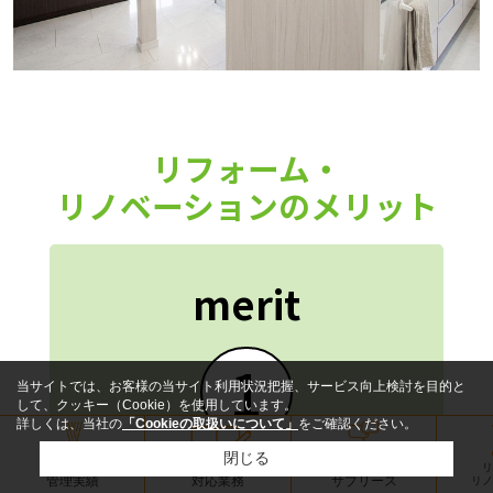
リフォーム・
リノベーションのメリット
merit
1
当サイトでは、お客様の当サイト利用状況把握、サービス向上検討を目的と
して、クッキー（Cookie）を使用しています。
詳しくは、当社の
「Cookieの取扱いについて」
をご確認ください。
資産価値UP！
閉じる
リ
管理実績
対応業務
サブリース
リノ