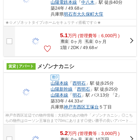
山陽電鉄本線
「
中八木
」駅 徒歩40分
築24年 / 49.68㎡
兵庫県
明石市
大久保町大窪
★☆メゾネットタイプ♪ホームセキュリティ搭載です☆★
5.1
万
円
(管理費等：6,000円 )
0ヶ月
0ヶ月
敷金
礼金
1階 / 2DK / 49.68㎡
メゾンナカニシ
賃貸 | アパート
敷0
山陽本線
「
西明石
」駅 徒歩25分
山陽新幹線
「
西明石
」駅 徒歩25分
山陽本線
「
明石
」駅 バス13分 「2」
築33年 / 44.33㎡
兵庫県
神戸市西区
王塚台
５丁目
神戸市西区近辺での物件情報：大好評のあの物件「メゾンナカニシ」◎こち
らの物件はローソン王塚台まで70mにあります◎使い勝手の良いアパートで
イチオシの物件です◎陽当たりが良好な物...
5.2
万
円
(管理費等：3,000円 )
0ヶ月
10万円
敷金
礼金