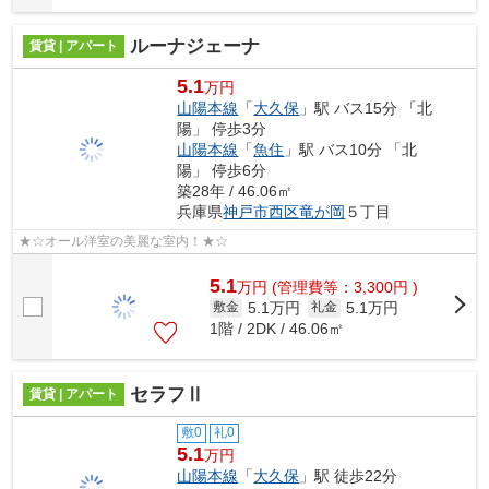
ルーナジェーナ
賃貸 | アパート
5.1
万円
山陽本線
「
大久保
」駅 バス15分 「北
陽」 停歩3分
山陽本線
「
魚住
」駅 バス10分 「北
陽」 停歩6分
築28年 / 46.06㎡
兵庫県
神戸市西区
竜が岡
５丁目
★☆オール洋室の美麗な室内！★☆
5.1
万
円
(管理費等：3,300円 )
5.1万円
5.1万円
敷金
礼金
1階 / 2DK / 46.06㎡
セラフⅡ
賃貸 | アパート
敷0
礼0
5.1
万円
山陽本線
「
大久保
」駅 徒歩22分