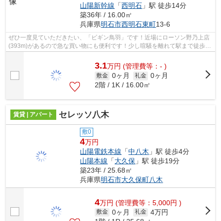
山陽新幹線
「
西明石
」駅 徒歩14分
築36年 / 16.00㎡
兵庫県
明石市
西明石東町
13-6
ぜひ一度見ていただきたい、「ビギン鳥羽」です！近場にローソン野乃上店
(393m)があるので急な買い物にも便利です！少し喧騒を離れて駅まで徒歩14
分という駅近な物件はいかがですか！...
3.1
万
円
(管理費等：- )
0ヶ月
0ヶ月
敷金
礼金
2階 / 1K / 16.00㎡
セレッソ八木
賃貸 | アパート
敷0
4
万円
山陽電鉄本線
「
中八木
」駅 徒歩4分
山陽本線
「
大久保
」駅 徒歩19分
築23年 / 25.68㎡
兵庫県
明石市
大久保町八木
4
万
円
(管理費等：5,000円 )
0ヶ月
4万円
敷金
礼金