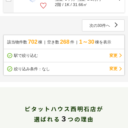
2階 / 1K / 31.66㎡
次の30件へ
702
268
1～30
該当物件数
棟
空き数
件
棟を表示
駅で絞り込む
変更
変更
絞り込み条件：
なし
ピタットハウス西明石店が
３
選ばれる
つの理由