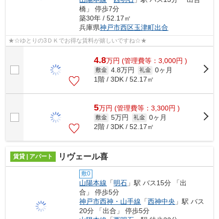
橋」 停歩7分
築30年 / 52.17㎡
兵庫県
神戸市西区
玉津町出合
★☆ゆとりの3ＤＫでお得な賃料が嬉しいですね☆★
4.8
万
円
(管理費等：3,000円 )
4.8万円
0ヶ月
敷金
礼金
1階 / 3DK / 52.17㎡
5
万
円
(管理費等：3,300円 )
5万円
0ヶ月
敷金
礼金
2階 / 3DK / 52.17㎡
リヴェール喜
賃貸 | アパート
敷0
山陽本線
「
明石
」駅 バス15分 「出
合」 停歩5分
神戸市西神・山手線
「
西神中央
」駅 バス
20分 「出合」 停歩5分