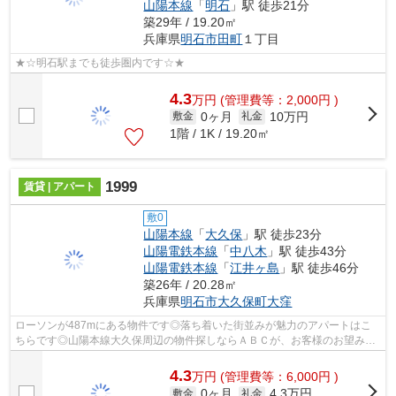
山陽本線
「
明石
」駅 徒歩21分
築29年 / 19.20㎡
兵庫県
明石市
田町
１丁目
★☆明石駅までも徒歩圏内です☆★
4.3
万
円
(管理費等：2,000円 )
0ヶ月
10万円
敷金
礼金
1階 / 1K / 19.20㎡
1999
賃貸 | アパート
敷0
山陽本線
「
大久保
」駅 徒歩23分
山陽電鉄本線
「
中八木
」駅 徒歩43分
山陽電鉄本線
「
江井ヶ島
」駅 徒歩46分
築26年 / 20.28㎡
兵庫県
明石市
大久保町大窪
ローソンが487mにある物件です◎落ち着いた街並みが魅力のアパートはこ
ちらです◎山陽本線大久保周辺の物件探しならＡＢＣが、お客様のお望みの
物件をご提供いたします◎078-926-1112かab...
4.3
万
円
(管理費等：6,000円 )
0ヶ月
4.3万円
敷金
礼金