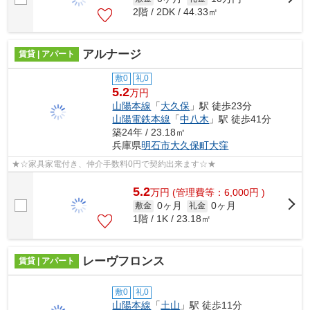
2階 / 2DK / 44.33㎡
アルナージ
賃貸 | アパート
敷0
礼0
5.2
万円
山陽本線
「
大久保
」駅 徒歩23分
山陽電鉄本線
「
中八木
」駅 徒歩41分
築24年 / 23.18㎡
兵庫県
明石市
大久保町大窪
★☆家具家電付き、仲介手数料0円で契約出来ます☆★
5.2
万
円
(管理費等：6,000円 )
0ヶ月
0ヶ月
敷金
礼金
1階 / 1K / 23.18㎡
レーヴフロンス
賃貸 | アパート
敷0
礼0
山陽本線
「
土山
」駅 徒歩11分