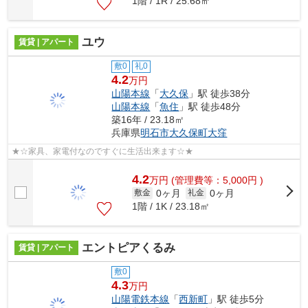
1階 / 1R / 25.68㎡
ユウ
賃貸 | アパート
敷0
礼0
4.2
万円
山陽本線
「
大久保
」駅 徒歩38分
山陽本線
「
魚住
」駅 徒歩48分
築16年 / 23.18㎡
兵庫県
明石市
大久保町大窪
★☆家具、家電付なのですぐに生活出来ます☆★
4.2
万
円
(管理費等：5,000円 )
0ヶ月
0ヶ月
敷金
礼金
1階 / 1K / 23.18㎡
エントピアくるみ
賃貸 | アパート
敷0
4.3
万円
山陽電鉄本線
「
西新町
」駅 徒歩5分