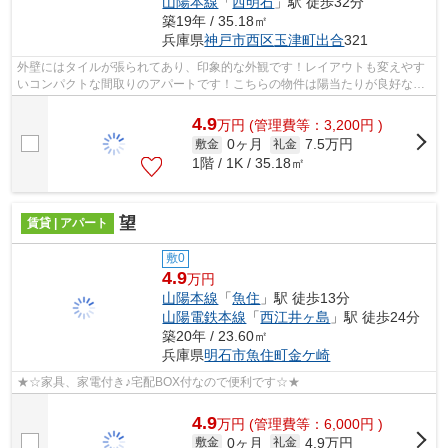
山陽本線
「
西明石
」駅 徒歩32分
築19年 / 35.18㎡
兵庫県
神戸市西区
玉津町出合
321
外壁にはタイルが張られてあり、印象的な外観です！レイアウトも変えやす
いコンパクトな間取りのアパートです！こちらの物件は陽当たりが良好な賃
貸物件になります！ピタットハウス西...
4.9
万
円
(管理費等：3,200円 )
0ヶ月
7.5万円
敷金
礼金
1階 / 1K / 35.18㎡
望
賃貸 | アパート
敷0
4.9
万円
山陽本線
「
魚住
」駅 徒歩13分
山陽電鉄本線
「
西江井ヶ島
」駅 徒歩24分
築20年 / 23.60㎡
兵庫県
明石市
魚住町金ケ崎
★☆家具、家電付き♪宅配BOX付なので便利です☆★
4.9
万
円
(管理費等：6,000円 )
0ヶ月
4.9万円
敷金
礼金