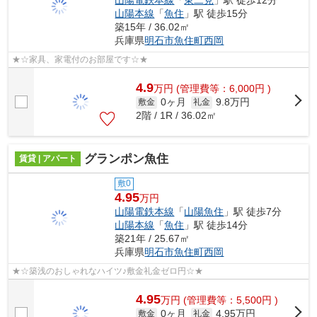
山陽本線
「
魚住
」駅 徒歩15分
築15年 / 36.02㎡
兵庫県
明石市
魚住町西岡
★☆家具、家電付のお部屋です☆★
4.9
万
円
(管理費等：6,000円 )
0ヶ月
9.8万円
敷金
礼金
2階 / 1R / 36.02㎡
グランポン魚住
賃貸 | アパート
敷0
4.95
万円
山陽電鉄本線
「
山陽魚住
」駅 徒歩7分
山陽本線
「
魚住
」駅 徒歩14分
築21年 / 25.67㎡
兵庫県
明石市
魚住町西岡
★☆築浅のおしゃれなハイツ♪敷金礼金ゼロ円☆★
4.95
万
円
(管理費等：5,500円 )
0ヶ月
4.95万円
敷金
礼金