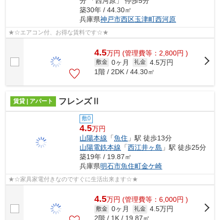
分 「西河原」 停歩5分
築30年 / 44.30㎡
兵庫県
神戸市西区
玉津町西河原
★☆エアコン付、お得な賃料です☆★
4.5
万
円
(管理費等：2,800円 )
0ヶ月
4.5万円
敷金
礼金
1階 / 2DK / 44.30㎡
フレンズⅡ
賃貸 | アパート
敷0
4.5
万円
山陽本線
「
魚住
」駅 徒歩13分
山陽電鉄本線
「
西江井ヶ島
」駅 徒歩25分
築19年 / 19.87㎡
兵庫県
明石市
魚住町金ケ崎
★☆家具家電付きなのですぐに生活出来ます☆★
4.5
万
円
(管理費等：6,000円 )
0ヶ月
4.5万円
敷金
礼金
2階 / 1K / 19.87㎡