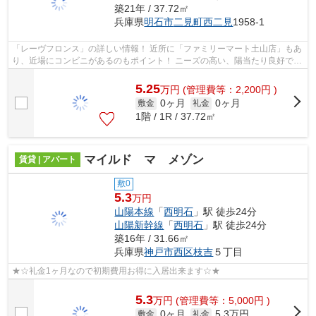
築21年 / 37.72㎡
兵庫県
明石市
二見町西二見
1958-1
「レーヴフロンス」の詳しい情報！ 近所に「ファミリーマート土山店」もあ
り、近場にコンビニがあるのもポイント！ ニーズの高い、陽当たり良好で快
適な物件です☆ ２００５年築で...
5.25
万
円
(管理費等：2,200円 )
0ヶ月
0ヶ月
敷金
礼金
1階 / 1R / 37.72㎡
マイルド マ メゾン
賃貸 | アパート
敷0
5.3
万円
山陽本線
「
西明石
」駅 徒歩24分
山陽新幹線
「
西明石
」駅 徒歩24分
築16年 / 31.66㎡
兵庫県
神戸市西区
枝吉
５丁目
★☆礼金1ヶ月なので初期費用お得に入居出来ます☆★
5.3
万
円
(管理費等：5,000円 )
0ヶ月
5.3万円
敷金
礼金