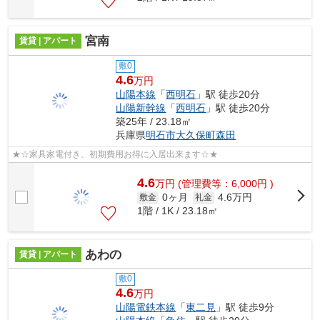
宮南
賃貸 | アパート
敷0
4.6
万円
山陽本線
「
西明石
」駅 徒歩20分
山陽新幹線
「
西明石
」駅 徒歩20分
築25年 / 23.18㎡
兵庫県
明石市
大久保町森田
★☆家具家電付き、初期費用お得に入居出来ます☆★
4.6
万
円
(管理費等：6,000円 )
0ヶ月
4.6万円
敷金
礼金
1階 / 1K / 23.18㎡
あわの
賃貸 | アパート
敷0
4.6
万円
山陽電鉄本線
「
東二見
」駅 徒歩9分