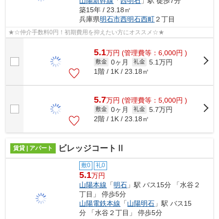
山陽新幹線
「
西明石
」駅 徒歩7分
築15年 / 23.18㎡
兵庫県
明石市
西明石西町
２丁目
★☆仲介手数料0円！初期費用を抑えたい方にオススメ☆★
5.1
万
円
(管理費等：6,000円 )
0ヶ月
5.1万円
敷金
礼金
1階 / 1K / 23.18㎡
5.7
万
円
(管理費等：5,000円 )
0ヶ月
5.7万円
敷金
礼金
2階 / 1K / 23.18㎡
ビレッジコートⅡ
賃貸 | アパート
敷0
礼0
5.1
万円
山陽本線
「
明石
」駅 バス15分 「水谷２
丁目」 停歩5分
山陽電鉄本線
「
山陽明石
」駅 バス15
分 「水谷２丁目」 停歩5分