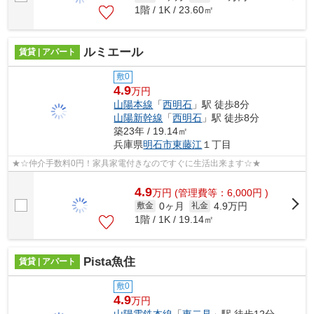
1階 / 1K / 23.60㎡
ルミエール
賃貸 | アパート
敷0
4.9
万円
山陽本線
「
西明石
」駅 徒歩8分
山陽新幹線
「
西明石
」駅 徒歩8分
築23年 / 19.14㎡
兵庫県
明石市
東藤江
１丁目
★☆仲介手数料0円！家具家電付きなのですぐに生活出来ます☆★
4.9
万
円
(管理費等：6,000円 )
0ヶ月
4.9万円
敷金
礼金
1階 / 1K / 19.14㎡
Pista魚住
賃貸 | アパート
敷0
4.9
万円
山陽電鉄本線
「
東二見
」駅 徒歩12分