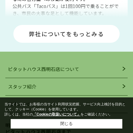
公共バス「Tacoバス」は1回100円で乗ることがで
き、市民の大事な足として機能しています。
明石エリアは海沿いに位置しているため、海水浴
場や釣りスポットが多くあります。JR「大久保
弊社についてをもっとみる
駅」周辺には、ビブレ・イオンをはじめとした買
い物施設も多くあり、買い物にも困りません。
アクセス・趣味・レジャー・買い物、全てがバラ
ンスよく揃っているのが、明石市の住みやすさ・
人気の理由です。
ピタットハウス西明石店について
明石駅・西明石駅を中心に、明石市・神戸市西区
でお部屋探している方は、ぜひ当ＨＰにて物件を
お探しになってください。弊社は、スタッフの平
スタッフ紹介
均年齢も若く、お客様の事を第一に考え、毎日新
着の物件の情報をリサーチし、ＨＰにて随時更新
物件カタログ
当サイトでは、お客様の当サイト利用状況把握、サービス向上検討を目的と
を行っており地域最大級の情報取扱量を誇ってお
して、クッキー（Cookie）を使用しています。
ります。店頭で限られた物件をご紹介する、従来
詳しくは、当社の
「Cookieの取扱いについて」
をご確認ください。
の不動産のスタイルではなく、まずは、お客様ご
閉じる
明石市内で賃貸を探すなら
自身でインターネットを利用し、理想のお部屋を
ピタットハウス西明石店まで