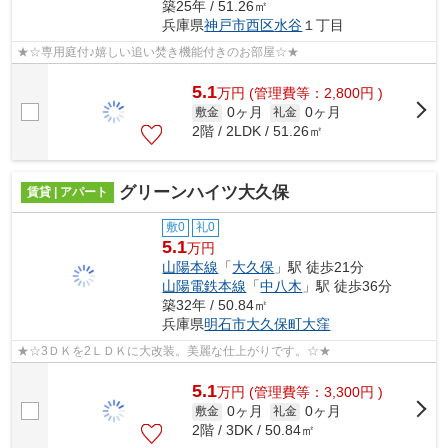
築25年 / 51.26㎡
兵庫県
神戸市西区
水谷
１丁目
★☆専用庭付♪嬉しい追い焚き機能付きのお部屋☆★
5.1
万
円
(管理費等：2,800円 )
0ヶ月
0ヶ月
敷金
礼金
2階 / 2LDK / 51.26㎡
グリーンハイツ大久保
賃貸 | アパート
敷0
礼0
5.1
万円
山陽本線
「
大久保
」駅 徒歩21分
山陽電鉄本線
「
中八木
」駅 徒歩36分
築32年 / 50.84㎡
兵庫県
明石市
大久保町大窪
★☆3ＤＫを2ＬＤＫに大改装。美麗な仕上がりです。☆★
5.1
万
円
(管理費等：3,300円 )
0ヶ月
0ヶ月
敷金
礼金
2階 / 3DK / 50.84㎡