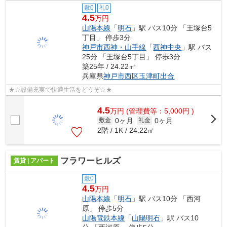
敷0
礼0
4.5
万円
山陽本線
「
明石
」駅 バス10分 「王塚台5
丁目」 停歩3分
神戸市西神・山手線
「
西神中央
」駅 バス
25分 「王塚台5丁目」 停歩3分
築25年 / 24.22㎡
兵庫県
神戸市西区
玉津町出合
★☆設備充実で快適生活をどうぞ☆★
4.5
万
円
(管理費等：5,000円 )
0ヶ月
0ヶ月
敷金
礼金
2階 / 1K / 24.22㎡
フラワーヒルズ
賃貸 | アパート
敷0
4.5
万円
山陽本線
「
明石
」駅 バス10分 「西河
原」 停歩5分
山陽電鉄本線
「
山陽明石
」駅 バス10