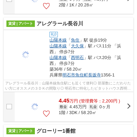
2階 / 1K / 20.28㎡
アレグラール長谷川
賃貸 | アパート
礼0
山陽本線
「
魚住
」駅 徒歩19分
山陽本線
「
大久保
」駅 バス11分 「浜
西」 停歩7分
山陽本線
「
西明石
」駅 バス20分 「浜
西」 停歩7分
築36年 / 58.20㎡
兵庫県
明石市
魚住町長坂寺
1356-1
アレグラール長谷川：山陽本線魚住駅にも近くて便利◎ 部屋数にこだわりた
い方にオススメの３ＤＫの間取り◎ 明石市に特化したピタットハウス西明石
店（株）ＡＢＣが、お客様のご希望...
4.45
万
円
(管理費等：2,200円 )
4.45万円
0ヶ月
敷金
礼金
1階 / 3DK / 58.20㎡
グローリー1番館
賃貸 | アパート