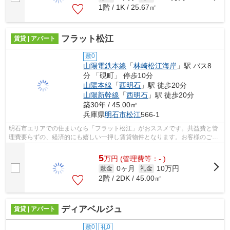
1階 / 1K / 25.67㎡
フラット松江
賃貸 | アパート
敷0
山陽電鉄本線
「
林崎松江海岸
」駅 バス8
分 「硯町」 停歩10分
山陽本線
「
西明石
」駅 徒歩20分
山陽新幹線
「
西明石
」駅 徒歩20分
築30年 / 45.00㎡
兵庫県
明石市
松江
566-1
明石市エリアでの住まいなら「フラット松江」がおススメです。共益費と管
理費要らずの、経済的にも嬉しい一押し賃貸物件となります。お客様のご希
望の賃貸物件の条件をお聞かせくださ...
5
万
円
(管理費等：- )
0ヶ月
10万円
敷金
礼金
2階 / 2DK / 45.00㎡
ディアベルジュ
賃貸 | アパート
敷0
礼0