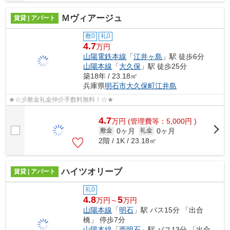
Ｍヴィアージュ
賃貸 | アパート
敷0
礼0
4.7
万円
山陽電鉄本線
「
江井ヶ島
」駅 徒歩6分
山陽本線
「
大久保
」駅 徒歩25分
築18年 / 23.18㎡
兵庫県
明石市
大久保町江井島
★☆彡敷金礼金仲介手数料無料！☆★
4.7
万
円
(管理費等：5,000円 )
0ヶ月
0ヶ月
敷金
礼金
2階 / 1K / 23.18㎡
ハイツオリーブ
賃貸 | アパート
礼0
4.8
5
万円～
万円
山陽本線
「
明石
」駅 バス15分 「出合
橋」 停歩7分
山陽本線
「
西明石
」駅 バス13分 「出合