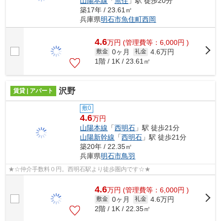
山陽本線
「
魚住
」駅 徒歩20分
築17年 / 23.61㎡
兵庫県
明石市
魚住町西岡
4.6
万
円
(管理費等：6,000円 )
0ヶ月
4.6万円
敷金
礼金
1階 / 1K / 23.61㎡
沢野
賃貸 | アパート
敷0
4.6
万円
山陽本線
「
西明石
」駅 徒歩21分
山陽新幹線
「
西明石
」駅 徒歩21分
築20年 / 22.35㎡
兵庫県
明石市
鳥羽
★☆仲介手数料０円。西明石駅より徒歩圏内です☆★
4.6
万
円
(管理費等：6,000円 )
0ヶ月
4.6万円
敷金
礼金
2階 / 1K / 22.35㎡