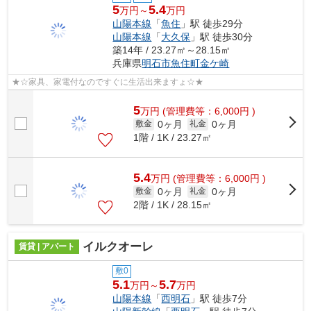
5
5.4
万円～
万円
山陽本線
「
魚住
」駅 徒歩29分
山陽本線
「
大久保
」駅 徒歩30分
築14年 / 23.27㎡～28.15㎡
兵庫県
明石市
魚住町金ケ崎
★☆家具、家電付なのですぐに生活出来ますょ☆★
5
万
円
(管理費等：6,000円 )
0ヶ月
0ヶ月
敷金
礼金
1階 / 1K / 23.27㎡
5.4
万
円
(管理費等：6,000円 )
0ヶ月
0ヶ月
敷金
礼金
2階 / 1K / 28.15㎡
イルクオーレ
賃貸 | アパート
敷0
5.1
5.7
万円～
万円
山陽本線
「
西明石
」駅 徒歩7分