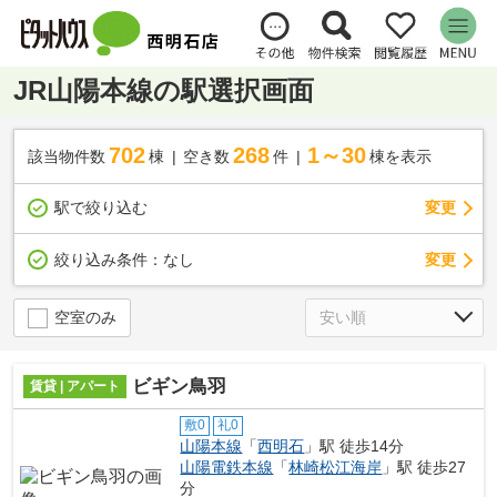
JR山陽本線の駅選択画面
702
268
1～30
該当物件数
棟
空き数
件
棟を表示
駅で絞り込む
変更
変更
絞り込み条件：
なし
空室のみ
ビギン鳥羽
賃貸 | アパート
敷0
礼0
山陽本線
「
西明石
」駅 徒歩14分
山陽電鉄本線
「
林崎松江海岸
」駅 徒歩27
分