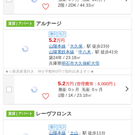
2階 / 2DK / 44.33㎡
アルナージ
賃貸 | アパート
敷0
礼0
5.2
万円
山陽本線
「
大久保
」駅 徒歩23分
山陽電鉄本線
「
中八木
」駅 徒歩41分
築24年 / 23.18㎡
兵庫県
明石市
大久保町大窪
★☆家具家電付き、仲介手数料0円で契約出来ます☆★
5.2
万
円
(管理費等：6,000円 )
0ヶ月
0ヶ月
敷金
礼金
1階 / 1K / 23.18㎡
レーヴフロンス
賃貸 | アパート
敷0
礼0
山陽本線
「
土山
」駅 徒歩11分