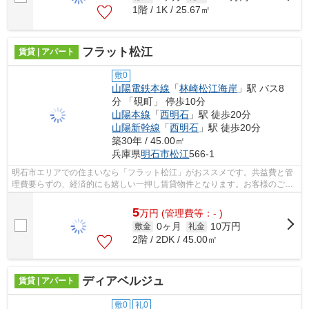
1階 / 1K / 25.67㎡
フラット松江
賃貸 | アパート
敷0
山陽電鉄本線
「
林崎松江海岸
」駅 バス8
分 「硯町」 停歩10分
山陽本線
「
西明石
」駅 徒歩20分
山陽新幹線
「
西明石
」駅 徒歩20分
築30年 / 45.00㎡
兵庫県
明石市
松江
566-1
明石市エリアでの住まいなら「フラット松江」がおススメです。共益費と管
理費要らずの、経済的にも嬉しい一押し賃貸物件となります。お客様のご希
望の賃貸物件の条件をお聞かせくださ...
5
万
円
(管理費等：- )
0ヶ月
10万円
敷金
礼金
2階 / 2DK / 45.00㎡
ディアベルジュ
賃貸 | アパート
敷0
礼0