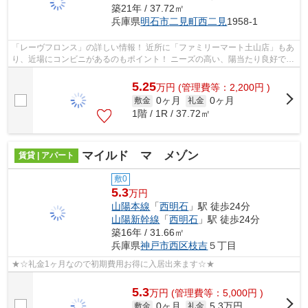
築21年 / 37.72㎡
兵庫県
明石市
二見町西二見
1958-1
「レーヴフロンス」の詳しい情報！ 近所に「ファミリーマート土山店」もあ
り、近場にコンビニがあるのもポイント！ ニーズの高い、陽当たり良好で快
適な物件です☆ ２００５年築で...
5.25
万
円
(管理費等：2,200円 )
0ヶ月
0ヶ月
敷金
礼金
1階 / 1R / 37.72㎡
マイルド マ メゾン
賃貸 | アパート
敷0
5.3
万円
山陽本線
「
西明石
」駅 徒歩24分
山陽新幹線
「
西明石
」駅 徒歩24分
築16年 / 31.66㎡
兵庫県
神戸市西区
枝吉
５丁目
★☆礼金1ヶ月なので初期費用お得に入居出来ます☆★
5.3
万
円
(管理費等：5,000円 )
0ヶ月
5.3万円
敷金
礼金