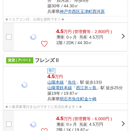
分 「西河原」 停歩5分
築30年 / 44.30㎡
兵庫県
神戸市西区
玉津町西河原
★☆エアコン付、お得な賃料です☆★
4.5
万
円
(管理費等：2,800円 )
0ヶ月
4.5万円
敷金
礼金
1階 / 2DK / 44.30㎡
フレンズⅡ
賃貸 | アパート
敷0
4.5
万円
山陽本線
「
魚住
」駅 徒歩13分
山陽電鉄本線
「
西江井ヶ島
」駅 徒歩25分
築19年 / 19.87㎡
兵庫県
明石市
魚住町金ケ崎
★☆家具家電付きなのですぐに生活出来ます☆★
4.5
万
円
(管理費等：6,000円 )
0ヶ月
4.5万円
敷金
礼金
2階 / 1K / 19.87㎡