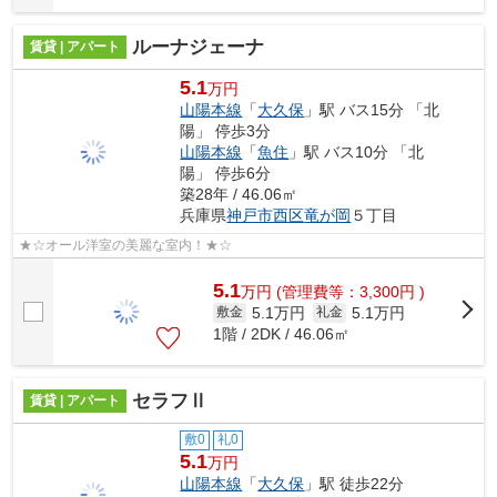
ルーナジェーナ
賃貸 | アパート
5.1
万円
山陽本線
「
大久保
」駅 バス15分 「北
陽」 停歩3分
山陽本線
「
魚住
」駅 バス10分 「北
陽」 停歩6分
築28年 / 46.06㎡
兵庫県
神戸市西区
竜が岡
５丁目
★☆オール洋室の美麗な室内！★☆
5.1
万
円
(管理費等：3,300円 )
5.1万円
5.1万円
敷金
礼金
1階 / 2DK / 46.06㎡
セラフⅡ
賃貸 | アパート
敷0
礼0
5.1
万円
山陽本線
「
大久保
」駅 徒歩22分