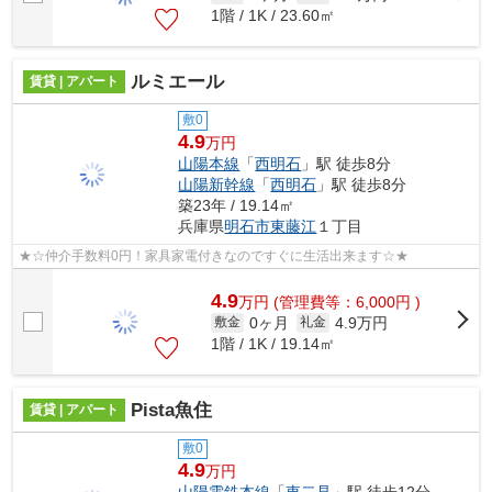
1階 / 1K / 23.60㎡
ルミエール
賃貸 | アパート
敷0
4.9
万円
山陽本線
「
西明石
」駅 徒歩8分
山陽新幹線
「
西明石
」駅 徒歩8分
築23年 / 19.14㎡
兵庫県
明石市
東藤江
１丁目
★☆仲介手数料0円！家具家電付きなのですぐに生活出来ます☆★
4.9
万
円
(管理費等：6,000円 )
0ヶ月
4.9万円
敷金
礼金
1階 / 1K / 19.14㎡
Pista魚住
賃貸 | アパート
敷0
4.9
万円
山陽電鉄本線
「
東二見
」駅 徒歩12分