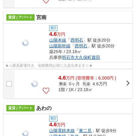
宮南
賃貸 | アパート
敷0
4.6
万円
山陽本線
「
西明石
」駅 徒歩20分
山陽新幹線
「
西明石
」駅 徒歩20分
築25年 / 23.18㎡
兵庫県
明石市
大久保町森田
★☆家具家電付き、初期費用お得に入居出来ます☆★
4.6
万
円
(管理費等：6,000円 )
0ヶ月
4.6万円
敷金
礼金
1階 / 1K / 23.18㎡
あわの
賃貸 | アパート
敷0
4.6
万円
山陽電鉄本線
「
東二見
」駅 徒歩9分