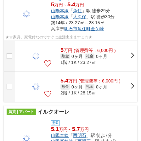
5
5.4
万円～
万円
山陽本線
「
魚住
」駅 徒歩29分
山陽本線
「
大久保
」駅 徒歩30分
築14年 / 23.27㎡～28.15㎡
兵庫県
明石市
魚住町金ケ崎
★☆家具、家電付なのですぐに生活出来ますょ☆★
5
万
円
(管理費等：6,000円 )
0ヶ月
0ヶ月
敷金
礼金
1階 / 1K / 23.27㎡
5.4
万
円
(管理費等：6,000円 )
0ヶ月
0ヶ月
敷金
礼金
2階 / 1K / 28.15㎡
イルクオーレ
賃貸 | アパート
敷0
5.1
5.7
万円～
万円
山陽本線
「
西明石
」駅 徒歩7分