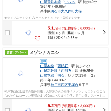
山陽電鉄本線
「
中八木
」駅 徒歩40分
築24年 / 49.68㎡
兵庫県
明石市
大久保町大窪
★☆メゾネットタイプ♪ホームセキュリティ搭載です☆★
5.1
万
円
(管理費等：6,000円 )
0ヶ月
0ヶ月
敷金
礼金
1階 / 2DK / 49.68㎡
メゾンナカニシ
賃貸 | アパート
敷0
山陽本線
「
西明石
」駅 徒歩25分
山陽新幹線
「
西明石
」駅 徒歩25分
山陽本線
「
明石
」駅 バス13分 「2」
築33年 / 44.33㎡
兵庫県
神戸市西区
王塚台
５丁目
神戸市西区近辺での物件情報：大好評のあの物件「メゾンナカニシ」◎こち
らの物件はローソン王塚台まで70mにあります◎使い勝手の良いアパートで
イチオシの物件です◎陽当たりが良好な物...
5.2
万
円
(管理費等：3,000円 )
0ヶ月
10万円
敷金
礼金