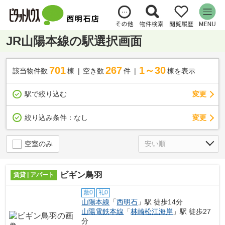
JR山陽本線の駅選択画面
701
267
1～30
該当物件数
棟
空き数
件
棟を表示
駅で絞り込む
変更
変更
絞り込み条件：
なし
空室のみ
ビギン鳥羽
賃貸 | アパート
敷0
礼0
山陽本線
「
西明石
」駅 徒歩14分
山陽電鉄本線
「
林崎松江海岸
」駅 徒歩27
分