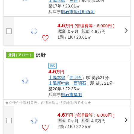
山陽本線
「
魚住
」駅 徒歩20分
築17年 / 23.61㎡
兵庫県
明石市
魚住町西岡
4.6
万
円
(管理費等：6,000円 )
0ヶ月
4.6万円
敷金
礼金
1階 / 1K / 23.61㎡
沢野
賃貸 | アパート
敷0
4.6
万円
山陽本線
「
西明石
」駅 徒歩21分
山陽新幹線
「
西明石
」駅 徒歩21分
築20年 / 22.35㎡
兵庫県
明石市
鳥羽
★☆仲介手数料０円。西明石駅より徒歩圏内です☆★
4.6
万
円
(管理費等：6,000円 )
0ヶ月
4.6万円
敷金
礼金
2階 / 1K / 22.35㎡