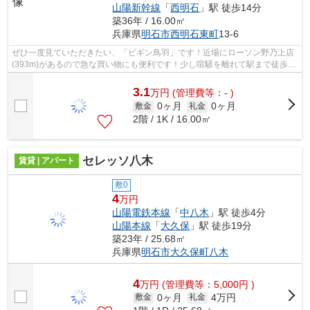
山陽新幹線
「
西明石
」駅 徒歩14分
築36年 / 16.00㎡
兵庫県
明石市
西明石東町
13-6
ぜひ一度見ていただきたい、「ビギン鳥羽」です！近場にローソン野乃上店
(393m)があるので急な買い物にも便利です！少し喧騒を離れて駅まで徒歩14
分という駅近な物件はいかがですか！...
3.1
万
円
(管理費等：- )
0ヶ月
0ヶ月
敷金
礼金
2階 / 1K / 16.00㎡
セレッソ八木
賃貸 | アパート
敷0
4
万円
山陽電鉄本線
「
中八木
」駅 徒歩4分
山陽本線
「
大久保
」駅 徒歩19分
築23年 / 25.68㎡
兵庫県
明石市
大久保町八木
4
万
円
(管理費等：5,000円 )
0ヶ月
4万円
敷金
礼金