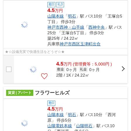
敷0
礼0
4.5
万円
山陽本線
「
明石
」駅 バス10分 「王塚台5
丁目」 停歩3分
神戸市西神・山手線
「
西神中央
」駅 バス
25分 「王塚台5丁目」 停歩3分
築25年 / 24.22㎡
兵庫県
神戸市西区
玉津町出合
★☆設備充実で快適生活をどうぞ☆★
4.5
万
円
(管理費等：5,000円 )
0ヶ月
0ヶ月
敷金
礼金
2階 / 1K / 24.22㎡
フラワーヒルズ
賃貸 | アパート
敷0
4.5
万円
山陽本線
「
明石
」駅 バス10分 「西河
原」 停歩5分
山陽電鉄本線
「
山陽明石
」駅 バス10