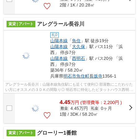
2階 / 1K / 20.28㎡
アレグラール長谷川
賃貸 | アパート
礼0
山陽本線
「
魚住
」駅 徒歩19分
山陽本線
「
大久保
」駅 バス11分 「浜
西」 停歩7分
山陽本線
「
西明石
」駅 バス20分 「浜
西」 停歩7分
築36年 / 58.20㎡
兵庫県
明石市
魚住町長坂寺
1356-1
アレグラール長谷川：山陽本線魚住駅にも近くて便利◎ 部屋数にこだわりた
い方にオススメの３ＤＫの間取り◎ 明石市に特化したピタットハウス西明石
店（株）ＡＢＣが、お客様のご希望...
4.45
万
円
(管理費等：2,200円 )
4.45万円
0ヶ月
敷金
礼金
1階 / 3DK / 58.20㎡
グローリー1番館
賃貸 | アパート