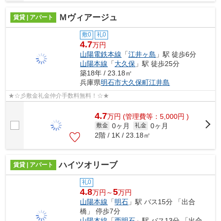
Ｍヴィアージュ
賃貸 | アパート
敷0
礼0
4.7
万円
山陽電鉄本線
「
江井ヶ島
」駅 徒歩6分
山陽本線
「
大久保
」駅 徒歩25分
築18年 / 23.18㎡
兵庫県
明石市
大久保町江井島
★☆彡敷金礼金仲介手数料無料！☆★
4.7
万
円
(管理費等：5,000円 )
0ヶ月
0ヶ月
敷金
礼金
2階 / 1K / 23.18㎡
ハイツオリーブ
賃貸 | アパート
礼0
4.8
5
万円～
万円
山陽本線
「
明石
」駅 バス15分 「出合
橋」 停歩7分
山陽本線
「
西明石
」駅 バス13分 「出合