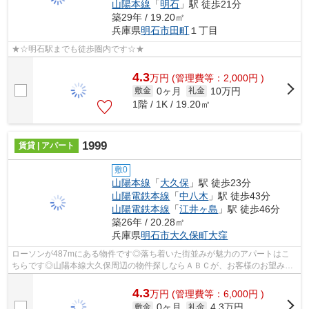
山陽本線
「
明石
」駅 徒歩21分
築29年 / 19.20㎡
兵庫県
明石市
田町
１丁目
★☆明石駅までも徒歩圏内です☆★
4.3
万
円
(管理費等：2,000円 )
0ヶ月
10万円
敷金
礼金
1階 / 1K / 19.20㎡
1999
賃貸 | アパート
敷0
山陽本線
「
大久保
」駅 徒歩23分
山陽電鉄本線
「
中八木
」駅 徒歩43分
山陽電鉄本線
「
江井ヶ島
」駅 徒歩46分
築26年 / 20.28㎡
兵庫県
明石市
大久保町大窪
ローソンが487mにある物件です◎落ち着いた街並みが魅力のアパートはこ
ちらです◎山陽本線大久保周辺の物件探しならＡＢＣが、お客様のお望みの
物件をご提供いたします◎078-926-1112かab...
4.3
万
円
(管理費等：6,000円 )
0ヶ月
4.3万円
敷金
礼金