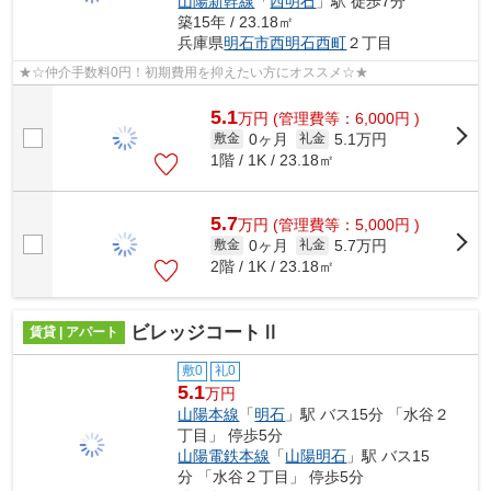
山陽新幹線
「
西明石
」駅 徒歩7分
築15年 / 23.18㎡
兵庫県
明石市
西明石西町
２丁目
★☆仲介手数料0円！初期費用を抑えたい方にオススメ☆★
5.1
万
円
(管理費等：6,000円 )
0ヶ月
5.1万円
敷金
礼金
1階 / 1K / 23.18㎡
5.7
万
円
(管理費等：5,000円 )
0ヶ月
5.7万円
敷金
礼金
2階 / 1K / 23.18㎡
ビレッジコートⅡ
賃貸 | アパート
敷0
礼0
5.1
万円
山陽本線
「
明石
」駅 バス15分 「水谷２
丁目」 停歩5分
山陽電鉄本線
「
山陽明石
」駅 バス15
分 「水谷２丁目」 停歩5分