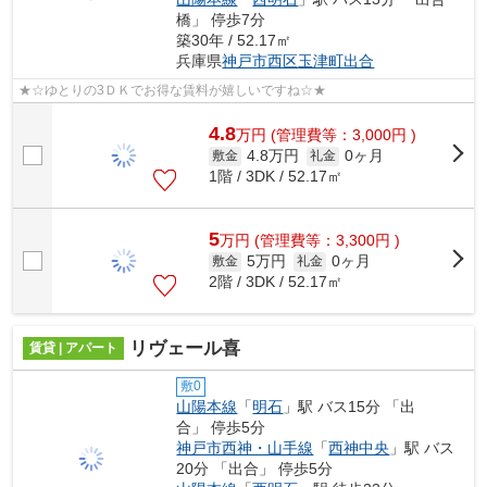
橋」 停歩7分
築30年 / 52.17㎡
兵庫県
神戸市西区
玉津町出合
★☆ゆとりの3ＤＫでお得な賃料が嬉しいですね☆★
4.8
万
円
(管理費等：3,000円 )
4.8万円
0ヶ月
敷金
礼金
1階 / 3DK / 52.17㎡
5
万
円
(管理費等：3,300円 )
5万円
0ヶ月
敷金
礼金
2階 / 3DK / 52.17㎡
リヴェール喜
賃貸 | アパート
敷0
山陽本線
「
明石
」駅 バス15分 「出
合」 停歩5分
神戸市西神・山手線
「
西神中央
」駅 バス
20分 「出合」 停歩5分