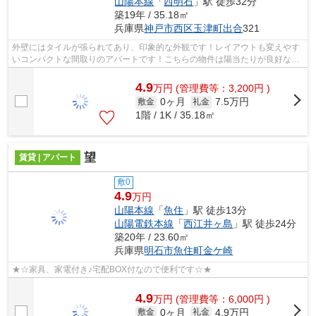
山陽本線
「
西明石
」駅 徒歩32分
築19年 / 35.18㎡
兵庫県
神戸市西区
玉津町出合
321
外壁にはタイルが張られてあり、印象的な外観です！レイアウトも変えやす
いコンパクトな間取りのアパートです！こちらの物件は陽当たりが良好な賃
貸物件になります！ピタットハウス西...
4.9
万
円
(管理費等：3,200円 )
0ヶ月
7.5万円
敷金
礼金
1階 / 1K / 35.18㎡
望
賃貸 | アパート
敷0
4.9
万円
山陽本線
「
魚住
」駅 徒歩13分
山陽電鉄本線
「
西江井ヶ島
」駅 徒歩24分
築20年 / 23.60㎡
兵庫県
明石市
魚住町金ケ崎
★☆家具、家電付き♪宅配BOX付なので便利です☆★
4.9
万
円
(管理費等：6,000円 )
0ヶ月
4.9万円
敷金
礼金