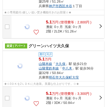
築25年 / 51.26㎡
兵庫県
神戸市西区
水谷
１丁目
★☆専用庭付♪嬉しい追い焚き機能付きのお部屋☆★
5.1
万
円
(管理費等：2,800円 )
0ヶ月
0ヶ月
敷金
礼金
2階 / 2LDK / 51.26㎡
グリーンハイツ大久保
賃貸 | アパート
敷0
礼0
5.1
万円
山陽本線
「
大久保
」駅 徒歩21分
山陽電鉄本線
「
中八木
」駅 徒歩36分
築32年 / 50.84㎡
兵庫県
明石市
大久保町大窪
★☆3ＤＫを2ＬＤＫに大改装。美麗な仕上がりです。☆★
5.1
万
円
(管理費等：3,300円 )
0ヶ月
0ヶ月
敷金
礼金
2階 / 3DK / 50.84㎡