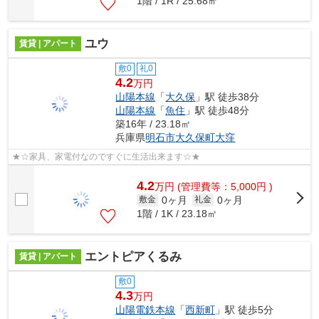
1階 / 1R / 25.68㎡
ユウ
賃貸 | アパート
敷0
礼0
4.2
万円
山陽本線
「
大久保
」駅 徒歩38分
山陽本線
「
魚住
」駅 徒歩48分
築16年 / 23.18㎡
兵庫県
明石市
大久保町大窪
★☆家具、家電付なのですぐに生活出来ます☆★
4.2
万
円
(管理費等：5,000円 )
0ヶ月
0ヶ月
敷金
礼金
1階 / 1K / 23.18㎡
エントピアくるみ
賃貸 | アパート
敷0
4.3
万円
山陽電鉄本線
「
西新町
」駅 徒歩5分