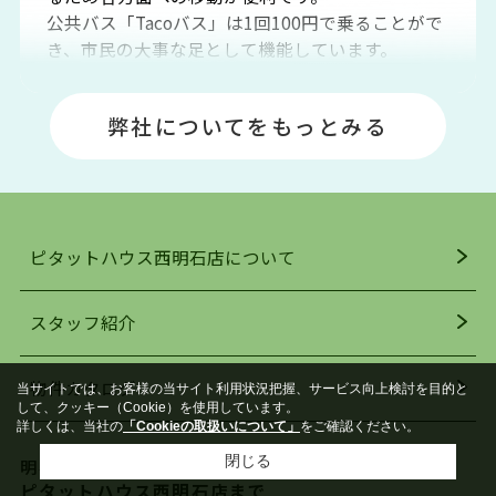
公共バス「Tacoバス」は1回100円で乗ることがで
き、市民の大事な足として機能しています。
明石エリアは海沿いに位置しているため、海水浴
場や釣りスポットが多くあります。JR「大久保
弊社についてをもっとみる
駅」周辺には、ビブレ・イオンをはじめとした買
い物施設も多くあり、買い物にも困りません。
アクセス・趣味・レジャー・買い物、全てがバラ
ンスよく揃っているのが、明石市の住みやすさ・
人気の理由です。
ピタットハウス西明石店について
明石駅・西明石駅を中心に、明石市・神戸市西区
でお部屋探している方は、ぜひ当ＨＰにて物件を
お探しになってください。弊社は、スタッフの平
スタッフ紹介
均年齢も若く、お客様の事を第一に考え、毎日新
着の物件の情報をリサーチし、ＨＰにて随時更新
物件カタログ
当サイトでは、お客様の当サイト利用状況把握、サービス向上検討を目的と
を行っており地域最大級の情報取扱量を誇ってお
して、クッキー（Cookie）を使用しています。
ります。店頭で限られた物件をご紹介する、従来
詳しくは、当社の
「Cookieの取扱いについて」
をご確認ください。
の不動産のスタイルではなく、まずは、お客様ご
閉じる
明石市内で賃貸を探すなら
自身でインターネットを利用し、理想のお部屋を
ピタットハウス西明石店まで