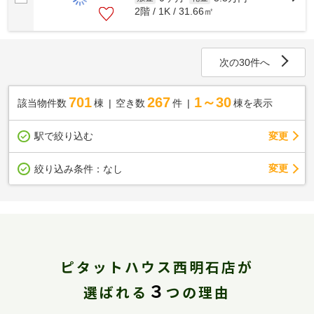
2階 / 1K / 31.66㎡
次の30件へ
701
267
1～30
該当物件数
棟
空き数
件
棟を表示
駅で絞り込む
変更
変更
絞り込み条件：
なし
ピタットハウス西明石店が
３
選ばれる
つの理由