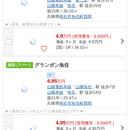
山陽本線
「
魚住
」駅 徒歩15分
築15年 / 36.02㎡
兵庫県
明石市
魚住町西岡
★☆家具、家電付のお部屋です☆★
4.9
万
円
(管理費等：6,000円 )
0ヶ月
9.8万円
敷金
礼金
2階 / 1R / 36.02㎡
グランポン魚住
賃貸 | アパート
敷0
4.95
万円
山陽電鉄本線
「
山陽魚住
」駅 徒歩7分
山陽本線
「
魚住
」駅 徒歩14分
築21年 / 25.67㎡
兵庫県
明石市
魚住町西岡
★☆築浅のおしゃれなハイツ♪敷金礼金ゼロ円☆★
4.95
万
円
(管理費等：5,500円 )
0ヶ月
4.95万円
敷金
礼金