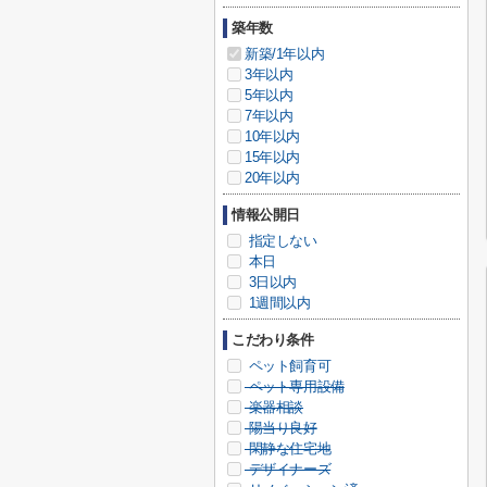
築年数
新築/1年以内
3年以内
5年以内
7年以内
10年以内
15年以内
20年以内
情報公開日
指定しない
本日
3日以内
1週間以内
こだわり条件
ペット飼育可
ペット専用設備
楽器相談
陽当り良好
閑静な住宅地
デザイナーズ