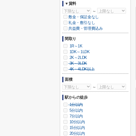
▼賃料
～
敷金・保証金なし
礼金・敷引なし
共益費・管理費込み
間取り
1R～1K
1DK～1LDK
2K～2LDK
3K～3LDK
4K～4LDK以上
面積
～
駅からの徒歩
1分以内
5分以内
7分以内
10分以内
15分以内
20分以内