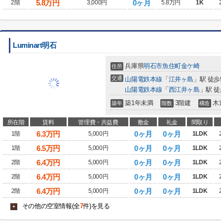
5.8
万円
0ヶ月
2階
3,000円
5.8万円
1K
Luminart明石
兵庫県
明石市
魚住町金ケ崎
住所
交通
山陽電鉄本線
「
江井ヶ島
」駅 徒歩
山陽電鉄本線
「
西江井ヶ島
」駅 徒
築1年未満
3階建
木
築年
階数
構造
所在階
賃料
管理費・共益費
敷金
礼金
間取り
6.3
万円
0ヶ月
0ヶ月
1階
5,000円
1LDK
6.5
万円
0ヶ月
0ヶ月
1階
5,000円
1LDK
6.4
万円
0ヶ月
0ヶ月
2階
5,000円
1LDK
6.4
万円
0ヶ月
0ヶ月
2階
5,000円
1LDK
6.4
万円
0ヶ月
0ヶ月
2階
5,000円
1LDK
その他の空室情報(全
7
件)を見る
+