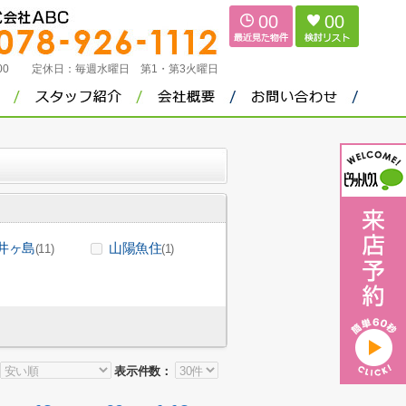
00
00
：00
定休日：
毎週水曜日 第1・第3火曜日
井ヶ島
山陽魚住
(11)
(1)
表示件数：