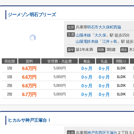
ジーメゾン明石ブリーズ
兵庫県
明石市
大久保町西脇
住所
交通
山陽本線
「
大久保
」駅 徒歩15分
山陽電鉄本線
「
江井ヶ島
」駅 徒歩
築1年未満
3階建
木
築年
階数
構造
所在階
賃料
管理費・共益費
敷金
礼金
間取り
6.6
万円
0ヶ月
0ヶ月
1階
5,000円
1LDK
6.6
万円
0ヶ月
0ヶ月
1階
5,000円
1LDK
6.6
万円
0ヶ月
0ヶ月
2階
5,000円
1LDK
6.7
万円
0ヶ月
0ヶ月
2階
5,000円
1LDK
ヒカルサ神戸王塚台Ⅰ
兵庫県
神戸市西区
王塚台
２丁目５
住所