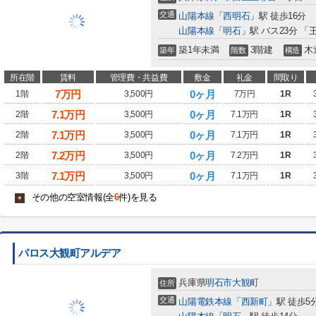
交通
山陽本線
「
西明石
」駅 徒歩16分
山陽本線
「
明石
」駅 バス23分 「
築1年未満
3階建
木
築年
階数
構造
所在階
賃料
管理費・共益費
敷金
礼金
間取り
7
万円
0ヶ月
1階
3,500円
7万円
1R
7.1
万円
0ヶ月
2階
3,500円
7.1万円
1R
7.1
万円
0ヶ月
2階
3,500円
7.1万円
1R
7.2
万円
0ヶ月
2階
3,500円
7.2万円
1R
7.1
万円
0ヶ月
3階
3,500円
7.1万円
1R
その他の空室情報(全
6
件)を見る
+
パロス大観町アルデア
兵庫県
明石市
大観町
住所
交通
山陽電鉄本線
「
西新町
」駅 徒歩5