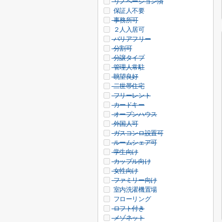
リノベーション済
保証人不要
事務所可
２人入居可
バリアフリー
分割可
分譲タイプ
管理人常駐
眺望良好
二世帯住宅
フリーレント
カードキー
オープンハウス
外国人可
ガスコンロ設置可
ルームシェア可
学生向け
カップル向け
女性向け
ファミリー向け
室内洗濯機置場
フローリング
ロフト付き
メゾネット