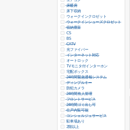
床暖房
床下収納
ウォークインクロゼット
ウォークインシューズクロゼット
収納豊富
CS
BS
CATV
光ファイバー
インターネット対応
オートロック
TVモニタ付インターホン
宅配ボックス
24時間緊急通報システム
ディンプルキー
防犯カメラ
24時間有人管理
フロントサービス
24時間ゴミ出し可
住戸内覧可能
コンシェルジュサービス
駐車場あり
2階以上