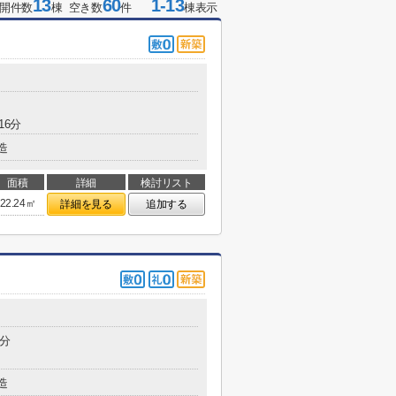
13
60
1-13
開件数
棟 空き数
件
棟表示
16分
造
面積
詳細
検討リスト
22.24㎡
詳細を見る
追加する
2分
造