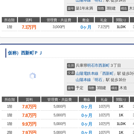
山陽本線
「
明石
」駅 徒歩14分
築1年未満
3階建
木
築年
階数
構造
所在階
賃料
管理費・共益費
敷金
礼金
間取り
7.3
万円
0ヶ月
1階
3,000円
7.3万円
1LDK
仮称）西新町ＰＪ
兵庫県
明石市
西新町
３丁目
住所
交通
山陽電鉄本線
「
西新町
」駅 徒歩3
山陽本線
「
明石
」駅 徒歩16分
予定
3階建
木造
築年
階数
構造
所在階
賃料
管理費・共益費
敷金
礼金
間取り
7.8
万円
0ヶ月
1階
5,000円
10万円
1K
7.8
万円
0ヶ月
1階
5,000円
10万円
1K
9.9
万円
0ヶ月
1階
5,000円
10万円
1LDK
7.9
万円
0ヶ月
2階
5,000円
10万円
1K