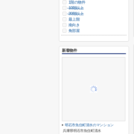
1階の物件
10階以上
20階以上
最上階
南向き
角部屋
新着物件
明石市魚住町清水のマンション
兵庫県明石市魚住町清水