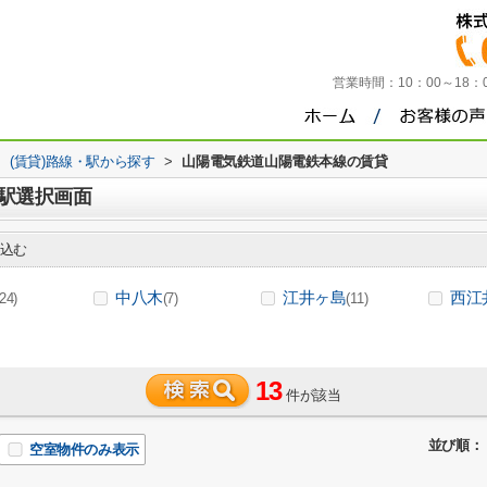
営業時間：
10：00～18
>
(賃貸)路線・駅から探す
>
山陽電気鉄道山陽電鉄本線の賃貸
駅選択画面
込む
中八木
江井ヶ島
西江
(24)
(7)
(11)
13
件が該当
並び順：
空室物件のみ表示