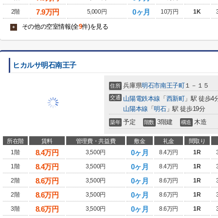
7.9
万円
0ヶ月
2階
5,000円
10万円
1K
その他の空室情報(全
9
件)を見る
+
ヒカルサ明石南王子
兵庫県
明石市
南王子町
１－１５
住所
交通
山陽電鉄本線
「
西新町
」駅 徒歩4
山陽本線
「
明石
」駅 徒歩19分
予定
3階建
木造
築年
階数
構造
所在階
賃料
管理費・共益費
敷金
礼金
間取り
8.4
万円
0ヶ月
1階
3,500円
8.4万円
1R
8.4
万円
0ヶ月
1階
3,500円
8.4万円
1R
8.6
万円
0ヶ月
2階
3,500円
8.6万円
1R
8.6
万円
0ヶ月
2階
3,500円
8.6万円
1R
8.6
万円
0ヶ月
3階
3,500円
8.6万円
1R