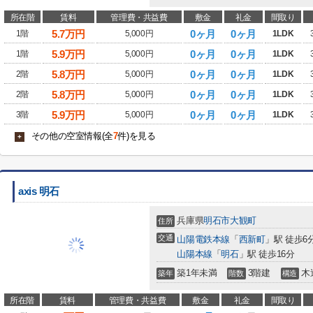
所在階
賃料
管理費・共益費
敷金
礼金
間取り
5.7
万円
0ヶ月
0ヶ月
1階
5,000円
1LDK
5.9
万円
0ヶ月
0ヶ月
1階
5,000円
1LDK
5.8
万円
0ヶ月
0ヶ月
2階
5,000円
1LDK
5.8
万円
0ヶ月
0ヶ月
2階
5,000円
1LDK
5.9
万円
0ヶ月
0ヶ月
3階
5,000円
1LDK
その他の空室情報(全
7
件)を見る
+
axis 明石
兵庫県
明石市
大観町
住所
交通
山陽電鉄本線
「
西新町
」駅 徒歩6
山陽本線
「
明石
」駅 徒歩16分
築1年未満
3階建
木
築年
階数
構造
所在階
賃料
管理費・共益費
敷金
礼金
間取り