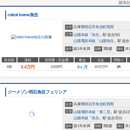
該当公
robot home魚住
兵庫県
明石市
魚住町西岡
住所
交通
山陽本線
「
魚住
」駅 徒歩5分
山陽電鉄本線
「
山陽魚住
」駅 徒歩
築1年未満
3階建
木
築年
階数
構造
所在階
賃料
管理費・共益費
敷金
礼金
間取り
5.4
万円
0ヶ月
3階
3,000円
10.8万円
1K
ジーメゾン明石魚住フェリシア
兵庫県
明石市
魚住町西岡
住所
交通
山陽電鉄本線
「
東二見
」駅 徒歩1
山陽本線
「
魚住
」駅 徒歩15分
築1年未満
3階建
木
築年
階数
構造