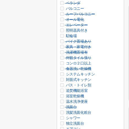
ベランダ
バルコニー
ルーフバルコニー
オール電化
エレベーター
照明器具付き
駐輪場
バイク置場あり
家具・家電付き
洗濯機置場有
外観タイル張り
コンロ２口以上
食器洗い乾燥機
システムキッチン
対面式キッチン
バス・トイレ別
追焚機能浴室
浴室乾燥機
温水洗浄便座
洗面台
洗髪洗面化粧台
シャワー
独立洗面台
エアコン