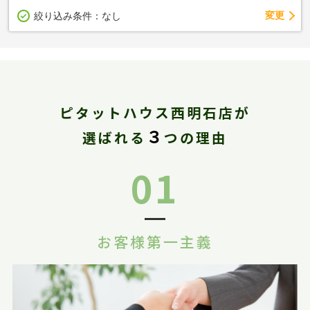
変更
絞り込み条件：
なし
ピタットハウス西明石店が
３
選ばれる
つの理由
01
お客様第一主義