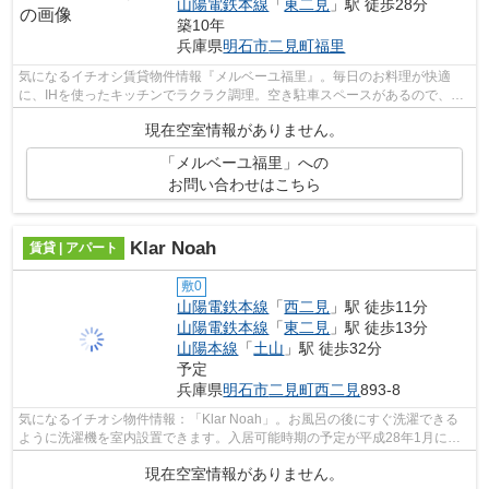
山陽電鉄本線
「
東二見
」駅 徒歩28分
築10年
兵庫県
明石市
二見町福里
気になるイチオシ賃貸物件情報『メルベーユ福里』。毎日のお料理が快適
に、IHを使ったキッチンでラクラク調理。空き駐車スペースがあるので、近
くに駐車することが出来ます。快適な過...
現在空室情報がありません。
「メルベーユ福里」への
お問い合わせはこちら
Klar Noah
賃貸 | アパート
敷0
山陽電鉄本線
「
西二見
」駅 徒歩11分
山陽電鉄本線
「
東二見
」駅 徒歩13分
山陽本線
「
土山
」駅 徒歩32分
予定
兵庫県
明石市
二見町西二見
893-8
気になるイチオシ物件情報：「Klar Noah」。お風呂の後にすぐ洗濯できる
ように洗濯機を室内設置できます。入居可能時期の予定が平成28年1月にな
りましたのでご検討ください。安心感と...
現在空室情報がありません。