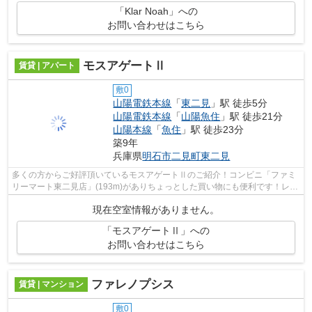
「Klar Noah」への
お問い合わせはこちら
モスアゲートⅡ
賃貸 | アパート
敷0
山陽電鉄本線
「
東二見
」駅 徒歩5分
山陽電鉄本線
「
山陽魚住
」駅 徒歩21分
山陽本線
「
魚住
」駅 徒歩23分
築9年
兵庫県
明石市
二見町東二見
多くの方からご好評頂いているモスアゲートⅡのご紹介！コンビニ「ファミ
リーマート東二見店」(193m)がありちょっとした買い物にも便利です！レイ
アウトも変えやすいコンパクトな間取り...
現在空室情報がありません。
「モスアゲートⅡ」への
お問い合わせはこちら
ファレノプシス
賃貸 | マンション
敷0