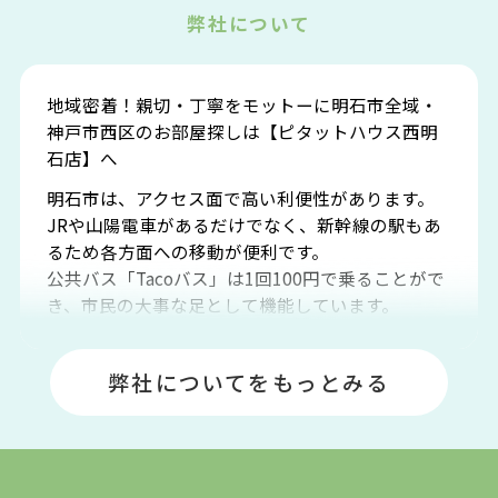
弊社について
地域密着！親切・丁寧をモットーに明石市全域・
神戸市西区のお部屋探しは【ピタットハウス西明
石店】へ
明石市は、アクセス面で高い利便性があります。
JRや山陽電車があるだけでなく、新幹線の駅もあ
るため各方面への移動が便利です。
公共バス「Tacoバス」は1回100円で乗ることがで
き、市民の大事な足として機能しています。
明石エリアは海沿いに位置しているため、海水浴
場や釣りスポットが多くあります。JR「大久保
弊社についてをもっとみる
駅」周辺には、ビブレ・イオンをはじめとした買
い物施設も多くあり、買い物にも困りません。
アクセス・趣味・レジャー・買い物、全てがバラ
ンスよく揃っているのが、明石市の住みやすさ・
人気の理由です。