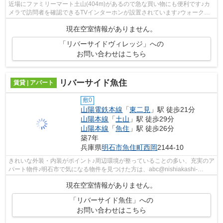
近場にファミリーマート土山(404m)があるので急な買い物にも便利です♪カ
メラで訪問者を確認できるTVインターホンが設置されています♪ウォークイ
ンクローゼットが備えられている物件な...
現在空室情報がありません。
「リバーサイドヴィレッジ」への
お問い合わせはこちら
リバーサイド魚住
賃貸 | アパート
敷0
山陽電鉄本線
「
東二見
」駅 徒歩21分
山陽本線
「
土山
」駅 徒歩29分
山陽本線
「
魚住
」駅 徒歩26分
築7年
兵庫県
明石市
魚住町西岡
2144-10
きれいな外装・内装がポイント♪周辺環境が整っていることの多い、充実のア
パート物件♪明石市で気になる物件を見つけた方は、abc@nishiakashi-
chintai.comや078-926-1112から見学・契約...
現在空室情報がありません。
「リバーサイド魚住」への
お問い合わせはこちら