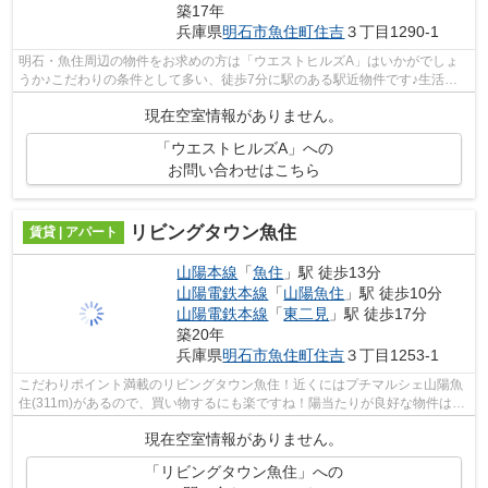
築17年
兵庫県
明石市
魚住町住吉
３丁目1290-1
明石・魚住周辺の物件をお求めの方は「ウエストヒルズA」はいかがでしょ
うか♪こだわりの条件として多い、徒歩7分に駅のある駅近物件です♪生活し
やすい１ＬＤＫの間取りがポイント♪物件...
現在空室情報がありません。
「ウエストヒルズA」への
お問い合わせはこちら
リビングタウン魚住
賃貸 | アパート
山陽本線
「
魚住
」駅 徒歩13分
山陽電鉄本線
「
山陽魚住
」駅 徒歩10分
山陽電鉄本線
「
東二見
」駅 徒歩17分
築20年
兵庫県
明石市
魚住町住吉
３丁目1253-1
こだわりポイント満載のリビングタウン魚住！近くにはプチマルシェ山陽魚
住(311m)があるので、買い物するにも楽ですね！陽当たりが良好な物件は寒
い冬も暖かく過ごす事ができます！駅...
現在空室情報がありません。
「リビングタウン魚住」への