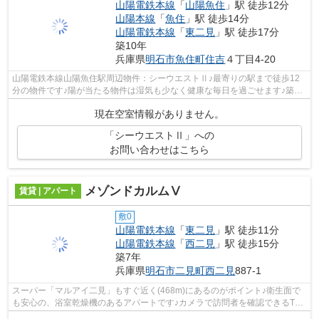
山陽電鉄本線
「
山陽魚住
」駅 徒歩12分
山陽本線
「
魚住
」駅 徒歩14分
山陽電鉄本線
「
東二見
」駅 徒歩17分
築10年
兵庫県
明石市
魚住町住吉
４丁目4-20
山陽電鉄本線山陽魚住駅周辺物件：シーウエストⅡ♪最寄りの駅まで徒歩12
分の物件です♪陽が当たる物件は湿気も少なく健康な毎日を過ごせます♪築4
年と新しく、設備の面でも充実♪お出かけ...
現在空室情報がありません。
「シーウエストⅡ」への
お問い合わせはこちら
メゾンドカルムⅤ
賃貸 | アパート
敷0
山陽電鉄本線
「
東二見
」駅 徒歩11分
山陽電鉄本線
「
西二見
」駅 徒歩15分
築7年
兵庫県
明石市
二見町西二見
887-1
スーパー「マルアイ二見」もすぐ近く(468m)にあるのがポイント♪衛生面で
も安心の、浴室乾燥機のあるアパートです♪カメラで訪問者を確認できるTV
インターホンが設置されています♪入浴時...