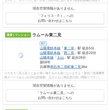
コンビニ「ローソン二見」が近く(322m)にあります♪浴室乾燥機が用意され
ており、雨の日の洗濯物も安心です♪こち...
現在空室情報がありません。
「フェリス・FⅠ」への
お問い合わせはこちら
ラムール東二見
賃貸 | マンション
敷0
山陽電鉄本線
「
東二見
」駅 徒歩5分
山陽電鉄本線
「
西二見
」駅 徒歩20分
山陽本線
「
土山
」駅 徒歩28分
築58年
兵庫県
明石市
二見町東二見
384
コスモス二見も近くにあり買い物するのも楽になりますよ！室内に洗濯機専
用スペースあり♪1LDKは部屋数、広さともに満足度の高い間取りです♪この
マンションなら、近くに車を停めること...
現在空室情報がありません。
「ラムール東二見」への
お問い合わせはこちら