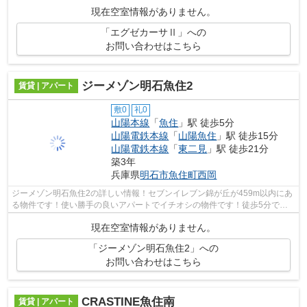
件です♪明石市に位置する山陽電鉄本線...
現在空室情報がありません。
「エグゼカーサⅡ」への
お問い合わせはこちら
ジーメゾン明石魚住2
賃貸 | アパート
敷0
礼0
山陽本線
「
魚住
」駅 徒歩5分
山陽電鉄本線
「
山陽魚住
」駅 徒歩15分
山陽電鉄本線
「
東二見
」駅 徒歩21分
築3年
兵庫県
明石市
魚住町西岡
ジーメゾン明石魚住2の詳しい情報！セブンイレブン錦が丘が459m以内にあ
る物件です！使い勝手の良いアパートでイチオシの物件です！徒歩5分で駅
にアクセス可能な、魅力的な駅近物件で...
現在空室情報がありません。
「ジーメゾン明石魚住2」への
お問い合わせはこちら
CRASTINE魚住南
賃貸 | アパート