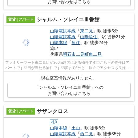
お問い合わせはこちら
シャルム・ソレイユⅢ番館
賃貸 | アパート
山陽電鉄本線
「
東二見
」駅 徒歩5分
山陽電鉄本線
「
山陽魚住
」駅 徒歩21分
山陽本線
「
魚住
」駅 徒歩24分
築5年
兵庫県
明石市
二見町東二見
ファミリーマート東二見店が300m以内にある物件です◎こちらの物件はア
パートです◎日が当たる物件です◎駅まで5分と、駅近でアクセスも良好な
物件です◎ピタットハウス西明石店ＡＢＣは明...
現在空室情報がありません。
「シャルム・ソレイユⅢ番館」への
お問い合わせはこちら
サザンクロス
賃貸 | アパート
礼0
山陽本線
「
土山
」駅 徒歩8分
山陽電鉄本線
「
西二見
」駅 徒歩35分