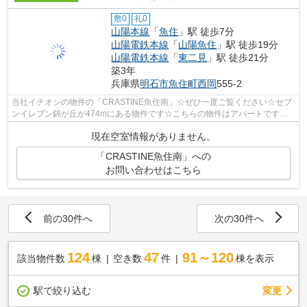
敷0
礼0
山陽本線
「
魚住
」駅 徒歩7分
山陽電鉄本線
「
山陽魚住
」駅 徒歩19分
山陽電鉄本線
「
東二見
」駅 徒歩21分
築3年
兵庫県
明石市
魚住町西岡
555-2
当社イチオシの物件の「CRASTINE魚住南」☆ぜひ一度ご覧ください☆セブ
ンイレブン錦が丘が474mにある物件です☆こちらの物件はアパートです☆
駅徒歩7分に駅が立地する物件なので、電車を多...
現在空室情報がありません。
「CRASTINE魚住南」への
お問い合わせはこちら
前の30件へ
次の30件へ
124
47
91～120
該当物件数
棟
空き数
件
棟を表示
駅で絞り込む
変更