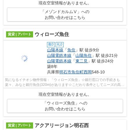
現在空室情報がありません。
「メゾンドカルムⅤ」への
お問い合わせはこちら
ウィローズ魚住
賃貸 | アパート
敷0
礼0
山陽本線
「
魚住
」駅 徒歩9分
山陽電鉄本線
「
山陽魚住
」駅 徒歩21分
山陽電鉄本線
「
東二見
」駅 徒歩24分
築8年
兵庫県
明石市
魚住町西岡
548-10
気になるイチオシ物件情報：「ウィローズ魚住」☆銀行窓口での手続きも
楽々、みなと銀行魚住(320m)があります☆こだわり条件としてニーズの高
い、エアコン付きのアパートです☆ベランダが...
現在空室情報がありません。
「ウィローズ魚住」への
お問い合わせはこちら
アクアリージョン明石西
賃貸 | アパート