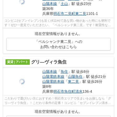
山陽本線
「
土山
」駅 徒歩23分
築36年
兵庫県
明石市
二見町東二見
1101-1
コンビニ(セブンイレブン)も近く(411m)て急な買い物があった時にも便利で
す！ぜひ一度見ていただきたい、「ベルシャンテ東二見」です！耐震性など
確かな信頼を得るのがRC構造の魅力で...
現在空室情報がありません。
「ベルシャンテ東二見」への
お問い合わせはこちら
グリ―ヴィラ魚住
賃貸 | アパート
山陽本線
「
魚住
」駅 徒歩8分
山陽電鉄本線
「
山陽魚住
」駅 徒歩21分
山陽電鉄本線
「
東二見
」駅 徒歩26分
築8年
兵庫県
明石市
魚住町清水
136-4
こだわりで選びたい方におすすめ！明石市エリアで住まいをお探しなら「グ
リ―ヴィラ魚住」！こだわり条件の定番！コンビニ「セブンイレブン清水」
が近く(447m)にあります！システムキッ...
現在空室情報がありません。