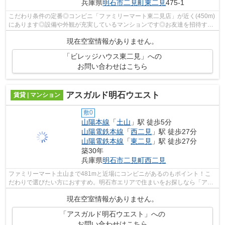
兵庫県
明石市
二見町東二見
475-1
こだわり条件の定番◎コンビニ「ファミリーマート東二見店」が近く(450m)
にあります◎設備や外観が充実しているマンションです◎お友達を招待する
のも恥ずかしくない賃貸物件◎良好な陽当...
現在空室情報がありません。
「ビレッジハウス東二見」への
お問い合わせはこちら
アスガルド明石ウエスト
賃貸 | マンション
敷0
山陽本線
「
土山
」駅 徒歩5分
山陽電鉄本線
「
西二見
」駅 徒歩27分
山陽電鉄本線
「
東二見
」駅 徒歩27分
築30年
兵庫県
明石市
二見町西二見
ファミリーマート土山まで481mと近場にコンビニがあるのもポイント！こ
だわりで選びたい方におすすめ。明石市エリアで住まいをお探しなら「アス
ガルド明石ウエスト」。充実の設備と綺...
現在空室情報がありません。
「アスガルド明石ウエスト」への
お問い合わせはこちら