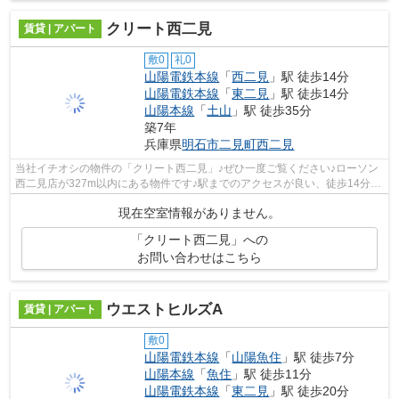
クリート西二見
賃貸 | アパート
敷0
礼0
山陽電鉄本線
「
西二見
」駅 徒歩14分
山陽電鉄本線
「
東二見
」駅 徒歩14分
山陽本線
「
土山
」駅 徒歩35分
築7年
兵庫県
明石市
二見町西二見
当社イチオシの物件の「クリート西二見」♪ぜひ一度ご覧ください♪ローソン
西二見店が327m以内にある物件です♪駅までのアクセスが良い、徒歩14分の
ところに位置する物件です♪新しいので...
現在空室情報がありません。
「クリート西二見」への
お問い合わせはこちら
ウエストヒルズA
賃貸 | アパート
敷0
山陽電鉄本線
「
山陽魚住
」駅 徒歩7分
山陽本線
「
魚住
」駅 徒歩11分
山陽電鉄本線
「
東二見
」駅 徒歩20分