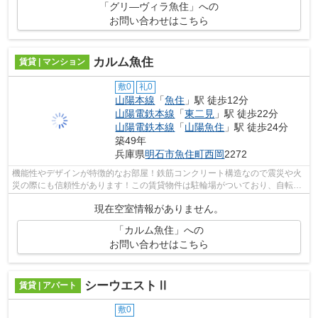
「グリ―ヴィラ魚住」への
お問い合わせはこちら
カルム魚住
賃貸 | マンション
敷0
礼0
山陽本線
「
魚住
」駅 徒歩12分
山陽電鉄本線
「
東二見
」駅 徒歩22分
山陽電鉄本線
「
山陽魚住
」駅 徒歩24分
築49年
兵庫県
明石市
魚住町西岡
2272
機能性やデザインが特徴的なお部屋！鉄筋コンクリート構造なので震災や火
災の際にも信頼性があります！この賃貸物件は駐輪場がついており、自転車
の置き場所にも困りません！山陽本線...
現在空室情報がありません。
「カルム魚住」への
お問い合わせはこちら
シーウエストⅡ
賃貸 | アパート
敷0