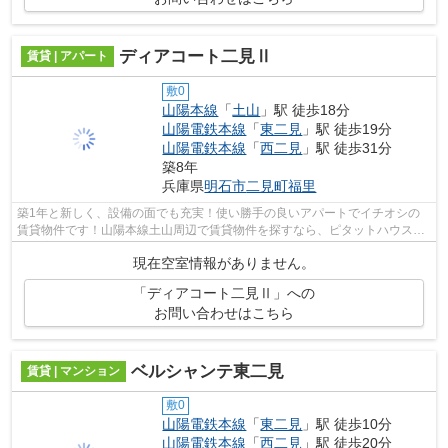
ディアコート二見Ⅱ
賃貸 | アパート
敷0
山陽本線
「
土山
」駅 徒歩18分
山陽電鉄本線
「
東二見
」駅 徒歩19分
山陽電鉄本線
「
西二見
」駅 徒歩31分
築8年
兵庫県
明石市
二見町福里
築1年と新しく、設備の面でも充実！使い勝手の良いアパートでイチオシの
賃貸物件です！山陽本線土山周辺で賃貸物件を探すなら、ピタットハウス西
明石店 ＡＢＣに任せてください！あな...
現在空室情報がありません。
「ディアコート二見Ⅱ」への
お問い合わせはこちら
ベルシャンテ東二見
賃貸 | マンション
敷0
山陽電鉄本線
「
東二見
」駅 徒歩10分
山陽電鉄本線
「
西二見
」駅 徒歩20分