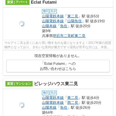
Eclat Futami
賃貸 | アパート
敷0
礼0
山陽電鉄本線
「
東二見
」駅 徒歩5分
山陽電鉄本線
「
山陽魚住
」駅 徒歩19分
山陽本線
「
魚住
」駅 徒歩20分
築9年
兵庫県
明石市
二見町東二見
マルアイ二見も近くにあり買い物するのも楽になりますよ！2017年築の賃貸
物件となっており、きれいな室内が魅力です☆湿気が苦手な方には、木造の
物件で自然と共に生活を送りましょう☆...
現在空室情報がありません。
「Eclat Futami」への
お問い合わせはこちら
ビレッジハウス東二見
賃貸 | マンション
敷0
礼0
山陽電鉄本線
「
東二見
」駅 徒歩4分
山陽電鉄本線
「
西二見
」駅 徒歩20分
山陽本線
「
魚住
」駅 徒歩26分
築64年