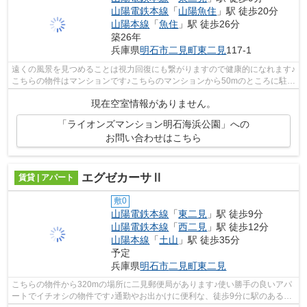
山陽電鉄本線
「
山陽魚住
」駅 徒歩20分
山陽本線
「
魚住
」駅 徒歩26分
築26年
兵庫県
明石市
二見町東二見
117-1
遠くの風景を見つめることは視力回復にも繋がりますので健康的になれます♪
こちらの物件はマンションです♪こちらのマンションから50mのところに駐車
場あり♪機械式駐車場がある物件です♪...
現在空室情報がありません。
「ライオンズマンション明石海浜公園」への
お問い合わせはこちら
エグゼカーサⅡ
賃貸 | アパート
敷0
山陽電鉄本線
「
東二見
」駅 徒歩9分
山陽電鉄本線
「
西二見
」駅 徒歩12分
山陽本線
「
土山
」駅 徒歩35分
予定
兵庫県
明石市
二見町東二見
こちらの物件から320mの場所に二見郵便局があります♪使い勝手の良いアパ
ートでイチオシの物件です♪通勤やお出かけに便利な、徒歩9分に駅のある物