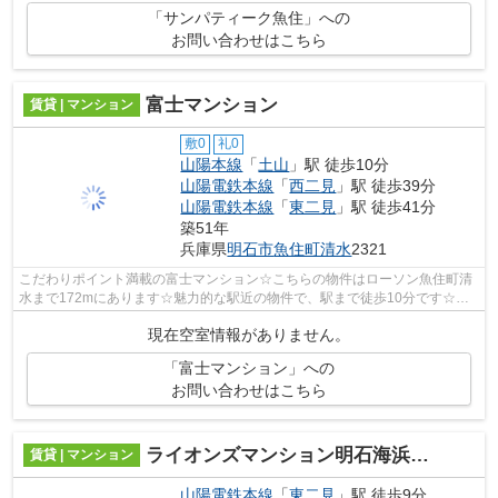
「サンパティーク魚住」への
お問い合わせはこちら
富士マンション
賃貸 | マンション
敷0
礼0
山陽本線
「
土山
」駅 徒歩10分
山陽電鉄本線
「
西二見
」駅 徒歩39分
山陽電鉄本線
「
東二見
」駅 徒歩41分
築51年
兵庫県
明石市
魚住町清水
2321
こだわりポイント満載の富士マンション☆こちらの物件はローソン魚住町清
水まで172mにあります☆魅力的な駅近の物件で、駅まで徒歩10分です☆日
が当たる物件です☆もっと多くの物件情報を...
現在空室情報がありません。
「富士マンション」への
お問い合わせはこちら
ライオンズマンション明石海浜公園
賃貸 | マンション
山陽電鉄本線
「
東二見
」駅 徒歩9分