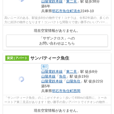
山陽電鉄本線
「
東二見
」駅 徒歩38分
築6年
兵庫県
明石市
魚住町清水
2249-10
高いニーズのある、駅徒歩8分の物件です！コチラは、令和2年築の、多くの
方に好評の物件となります！コンパクトな間取りで使い勝手のいいアパート
になってます！明石市での物件検索な...
現在空室情報がありません。
「サザンクロス」への
お問い合わせはこちら
サンパティーク魚住
賃貸 | アパート
敷0
山陽電鉄本線
「
東二見
」駅 徒歩8分
山陽本線
「
魚住
」駅 徒歩19分
山陽電鉄本線
「
山陽魚住
」駅 徒歩22分
築5年
兵庫県
明石市
魚住町西岡
「サンパティーク魚住」のここがイチオシ！歩いて498mの場所に、トーホ
ーストア東二見店があります！使い勝手の良いアパートでイチオシの物件で
す！多くの方に好評の、2021年築の物件...
現在空室情報がありません。