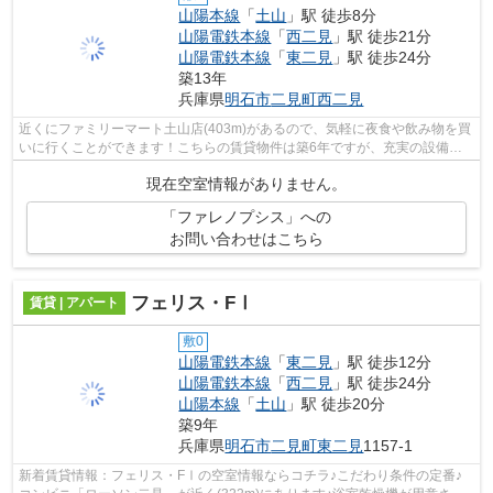
山陽本線
「
土山
」駅 徒歩8分
山陽電鉄本線
「
西二見
」駅 徒歩21分
山陽電鉄本線
「
東二見
」駅 徒歩24分
築13年
兵庫県
明石市
二見町西二見
近くにファミリーマート土山店(403m)があるので、気軽に夜食や飲み物を買
いに行くことができます！こちらの賃貸物件は築6年ですが、充実の設備が
整っています！朝に慌てることなく行動...
現在空室情報がありません。
「ファレノプシス」への
お問い合わせはこちら
フェリス・FⅠ
賃貸 | アパート
敷0
山陽電鉄本線
「
東二見
」駅 徒歩12分
山陽電鉄本線
「
西二見
」駅 徒歩24分
山陽本線
「
土山
」駅 徒歩20分
築9年
兵庫県
明石市
二見町東二見
1157-1
新着賃貸情報：フェリス・FⅠの空室情報ならコチラ♪こだわり条件の定番♪