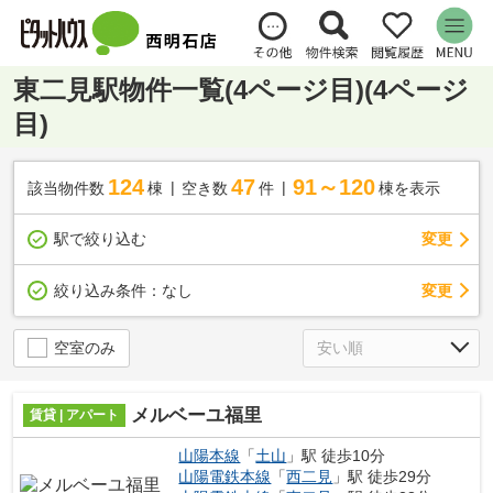
東二見駅物件一覧(4ページ目)(4ページ
目)
124
47
91～120
該当物件数
棟
空き数
件
棟を表示
駅で絞り込む
変更
変更
絞り込み条件：
なし
空室のみ
メルベーユ福里
賃貸 | アパート
山陽本線
「
土山
」駅 徒歩10分
山陽電鉄本線
「
西二見
」駅 徒歩29分