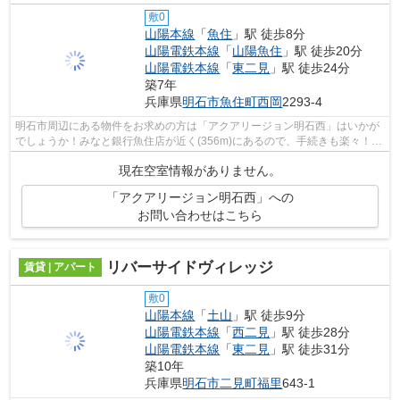
敷0
山陽本線
「
魚住
」駅 徒歩8分
山陽電鉄本線
「
山陽魚住
」駅 徒歩20分
山陽電鉄本線
「
東二見
」駅 徒歩24分
築7年
兵庫県
明石市
魚住町西岡
2293-4
明石市周辺にある物件をお求めの方は「アクアリージョン明石西」はいかが
でしょうか！みなと銀行魚住店が近く(356m)にあるので、手続きも楽々！落
ち着いた街並みが魅力のアパートはこ...
現在空室情報がありません。
「アクアリージョン明石西」への
お問い合わせはこちら
リバーサイドヴィレッジ
賃貸 | アパート
敷0
山陽本線
「
土山
」駅 徒歩9分
山陽電鉄本線
「
西二見
」駅 徒歩28分
山陽電鉄本線
「
東二見
」駅 徒歩31分
築10年
兵庫県
明石市
二見町福里
643-1