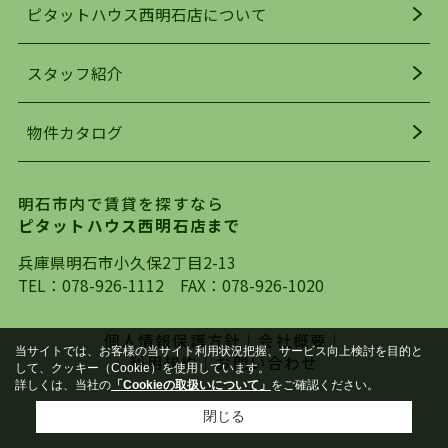
ピタットハウス西明石店について
明石駅・西明石駅を中心に、明石市・神戸市西区
でお部屋探している方は、ぜひ当ＨＰにて物件を
お探しになってください。弊社は、スタッフの平
スタッフ紹介
均年齢も若く、お客様の事を第一に考え、毎日新
着の物件の情報をリサーチし、ＨＰにて随時更新
物件カタログ
を行っており地域最大級の情報取扱量を誇ってお
ります。店頭で限られた物件をご紹介する、従来
の不動産のスタイルではなく、まずは、お客様ご
明石市内で賃貸を探すなら
自身でインターネットを利用し、理想のお部屋を
ピタットハウス西明石店まで
探していただき、選択していただいた物件情報に
対して、専門知識を持ったスタッフがサポートさ
兵庫県明石市小久保2丁目2-13
せていただくスタイルを心がけております。私た
TEL：
078-926-1112
FAX：078-926-1020
ちピタットハウス西明石店が大切にしていること
は、一度だけでは終わらない、お客様との末長い
個人情報保護方針
｜
会社概要
｜
お付き合いです。初めての一人暮らしから、就
当サイトでは、お客様の当サイト利用状況把握、サービス向上検討を目的と
利用規約
｜
お問い合わせ
して、クッキー（Cookie）を使用しています。
職・ご結婚・売買物件の購入、などなど一生涯に
詳しくは、当社の
「Cookieの取扱いについて」
をご確認ください。
わたる、良きアドバイザーとして、地域に密着し
Copyright(c) 株式会社ＡＢＣ All rights reserved.
閉じる
た営業スタイルで様々なお役立ちができればと強