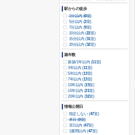
駅からの徒歩
1分以内 (
0
室)
5分以内 (
2
室)
7分以内 (
9
室)
10分以内 (
22
室)
15分以内 (
31
室)
20分以内 (
32
室)
築年数
新築/1年以内 (
11
室)
3年以内 (
11
室)
5年以内 (
13
室)
7年以内 (
13
室)
10年以内 (
15
室)
15年以内 (
21
室)
20年以内 (
32
室)
情報公開日
指定しない (
47
室)
本日 (
0
室)
3日以内 (
47
室)
1週間以内 (
47
室)