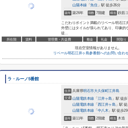
山陽本線
「
魚住
」駅 徒歩26分
築26年
7階建
鉄筋
築年
階数
構造
こだわりポイント満載のリベール明石江井
外壁にはタイルが張られてあり、印象的
徒...
所在階
賃料
管理費・共益費
敷金
礼金
間取り
現在空室情報がありません。
リベール明石江井ヶ島参番館へのお問い合わ
ラ・ルーノ5番館
兵庫県
明石市
大久保町江井島
住所
交通
山陽電鉄本線
「
江井ヶ島
」駅 徒歩
山陽電鉄本線
「
西江井ヶ島
」駅 徒
山陽電鉄本線
「
中八木
」駅 徒歩2
築11年
2階建
木造
築年
階数
構造