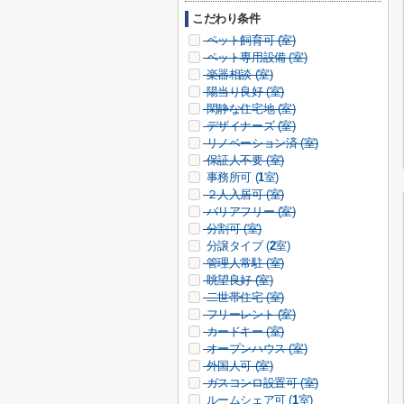
こだわり条件
ペット飼育可 (
室)
ペット専用設備 (
室)
楽器相談 (
室)
陽当り良好 (
室)
閑静な住宅地 (
室)
デザイナーズ (
室)
リノベーション済 (
室)
保証人不要 (
室)
事務所可 (
1
室)
２人入居可 (
室)
バリアフリー (
室)
分割可 (
室)
分譲タイプ (
2
室)
管理人常駐 (
室)
眺望良好 (
室)
二世帯住宅 (
室)
フリーレント (
室)
カードキー (
室)
オープンハウス (
室)
外国人可 (
室)
ガスコンロ設置可 (
室)
ルームシェア可 (
1
室)