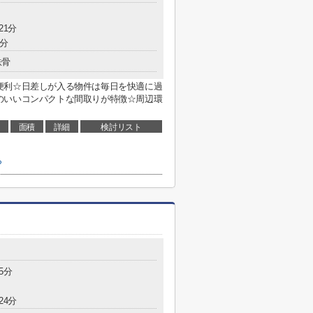
21分
4分
鉄骨
便利☆日差しが入る物件は毎日を快適に過
のいいコンパクトな間取りが特徴☆周辺環
面積
詳細
検討リスト
ら
5分
24分