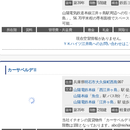
築39年
5階建
鉄筋
築年
階数
構造
山陽電気鉄道本線江井ヶ島駅周辺への引
島」。56.70平米程の専有面積でスペ
可能...
所在階
賃料
管理費・共益費
敷金
礼金
間取り
現在空室情報がありません。
ＹＫハイツ江井島へのお問い合わせはこ
カーサベルデⅡ
兵庫県
明石市
大久保町西島
997
住所
交通
山陽電鉄本線
「
西江井ヶ島
」駅 徒
山陽本線
「
魚住
」駅 バス8分 「た
山陽電鉄本線
「
江井ヶ島
」駅 徒歩
築35年
2階建
軽量
築年
階数
構造
当社イチオシの賃貸物件「カーサベルデ
階数は1階となっております。abc@nishiakas