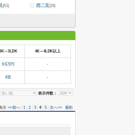
見
西二見
(51)
(26)
3K～3LDK
4K～4LDK以上
9.6万円
-
4室
-
表示件数：
表示
<<前へ
1
2
3
4
5
次へ>>
最初