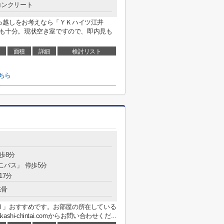
コンクリート
っ越しをお考えなら「ＹＫハイツ江井
ースも十分。現状空き室ですので、即内見も
面積
詳細
検討リスト
ちら
歩8分
こバス」 停歩5分
17分
鉄骨
Ⅱ」おすすめです。お部屋の所在している
hi-chintai.comからお問い合わせくだ...