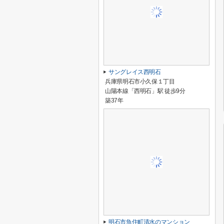
サングレイス西明石
兵庫県明石市小久保１丁目
山陽本線「西明石」駅 徒歩9分
築37年
明石市魚住町清水のマンション