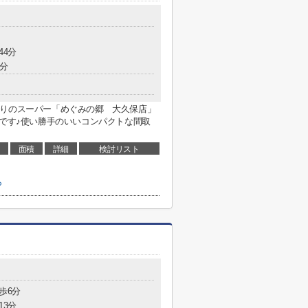
44分
6分
寄りのスーパー「めぐみの郷 大久保店」
トです♪使い勝手のいいコンパクトな間取
面積
詳細
検討リスト
ら
歩6分
13分