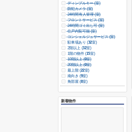
ディンプルキー (
室)
防犯カメラ (
室)
24時間有人管理 (
室)
フロントサービス (
室)
24時間ゴミ出し可 (
室)
住戸内覧可能 (
室)
コンシェルジュサービス (
室)
駐車場あり (
32
室)
2階以上 (
32
室)
1階の物件 (
15
室)
10階以上 (
0
室)
20階以上 (
0
室)
最上階 (
22
室)
南向き (
9
室)
角部屋 (
8
室)
新着物件