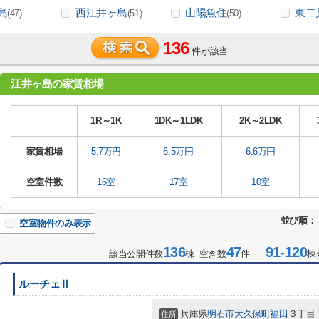
島
西江井ヶ島
山陽魚住
東二
(47)
(51)
(50)
136
件が該当
江井ヶ島の家賃相場
1R～1K
1DK～1LDK
2K～2LDK
家賃相場
5.7万円
6.5万円
6.6万円
空室件数
16室
17室
10室
並び順：
空室物件のみ表示
136
47
91-120
該当公開件数
棟 空き数
件
棟
ルーチェⅡ
兵庫県
明石市
大久保町福田
３丁目
住所