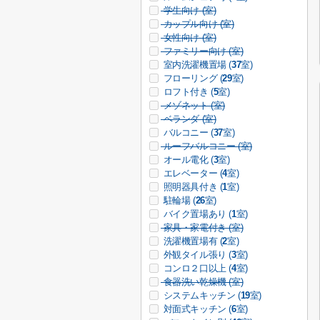
学生向け (
室)
カップル向け (
室)
女性向け (
室)
ファミリー向け (
室)
室内洗濯機置場 (
37
室)
フローリング (
29
室)
ロフト付き (
5
室)
メゾネット (
室)
ベランダ (
室)
バルコニー (
37
室)
ルーフバルコニー (
室)
オール電化 (
3
室)
エレベーター (
4
室)
照明器具付き (
1
室)
駐輪場 (
26
室)
バイク置場あり (
1
室)
家具・家電付き (
室)
洗濯機置場有 (
2
室)
外観タイル張り (
3
室)
コンロ２口以上 (
4
室)
食器洗い乾燥機 (
室)
システムキッチン (
19
室)
対面式キッチン (
6
室)