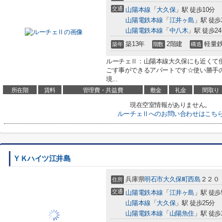
交通
山陽本線
「
大久保
」駅 徒歩10分
山陽電鉄本線
「
江井ヶ島
」駅 徒歩
山陽電鉄本線
「
中八木
」駅 徒歩2
築13年
2階建
軽量
築年
階数
構造
ルーチェⅡ：山陽本線大久保にも近くて
ごす事ができるアパートです☆使い勝手
境...
所在階
賃料
管理費・共益費
敷金
礼金
間取り
現在空室情報がありません。
ルーチェⅡへのお問い合わせはこち
ＹＫハイツ江井島
兵庫県
明石市
大久保町西島
２２０
住所
交通
山陽電鉄本線
「
江井ヶ島
」駅 徒歩
山陽本線
「
大久保
」駅 徒歩25分
山陽電鉄本線
「
山陽魚住
」駅 徒歩