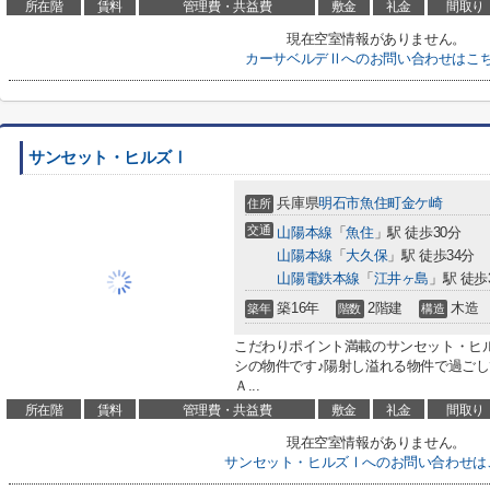
所在階
賃料
管理費・共益費
敷金
礼金
間取り
現在空室情報がありません。
カーサベルデⅡへのお問い合わせはこ
サンセット・ヒルズⅠ
兵庫県
明石市
魚住町金ケ崎
住所
交通
山陽本線
「
魚住
」駅 徒歩30分
山陽本線
「
大久保
」駅 徒歩34分
山陽電鉄本線
「
江井ヶ島
」駅 徒歩
築16年
2階建
木造
築年
階数
構造
こだわりポイント満載のサンセット・ヒ
シの物件です♪陽射し溢れる物件で過ごし
Ａ...
所在階
賃料
管理費・共益費
敷金
礼金
間取り
現在空室情報がありません。
サンセット・ヒルズⅠへのお問い合わせは