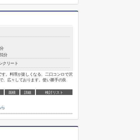
2分
31分
ンクリート
です。料理が楽しくなる、二口コンロで沢
平米で、広々しております。使い勝手の良
面積
詳細
検討リスト
ちら