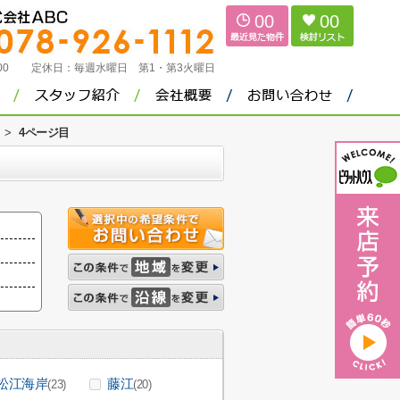
00
00
：00
定休日：
毎週水曜日 第1・第3火曜日
>
4ページ目
松江海岸
藤江
(23)
(20)