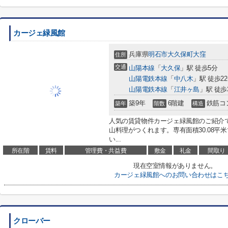
カージェ緑風館
兵庫県
明石市
大久保町大窪
住所
交通
山陽本線
「
大久保
」駅 徒歩5分
山陽電鉄本線
「
中八木
」駅 徒歩2
山陽電鉄本線
「
江井ヶ島
」駅 徒歩
築9年
6階建
鉄筋コ
築年
階数
構造
人気の賃貸物件カージェ緑風館のご紹介
山料理がつくれます。専有面積30.08
い...
所在階
賃料
管理費・共益費
敷金
礼金
間取り
現在空室情報がありません。
カージェ緑風館へのお問い合わせはこ
クローバー