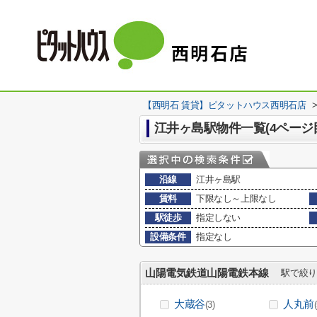
【西明石 賃貸】ピタットハウス西明石店
江井ヶ島駅物件一覧(4ページ
沿線
江井ヶ島駅
賃料
下限なし～上限なし
駅徒歩
指定しない
設備条件
指定なし
山陽電気鉄道山陽電鉄本線
駅で絞り
大蔵谷
人丸前
(3)