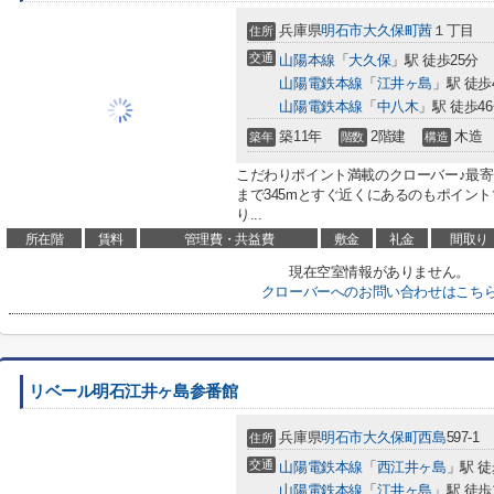
兵庫県
明石市
大久保町茜
１丁目
住所
交通
山陽本線
「
大久保
」駅 徒歩25分
山陽電鉄本線
「
江井ヶ島
」駅 徒歩
山陽電鉄本線
「
中八木
」駅 徒歩4
築11年
2階建
木造
築年
階数
構造
こだわりポイント満載のクローバー♪最
まで345mとすぐ近くにあるのもポイン
り...
所在階
賃料
管理費・共益費
敷金
礼金
間取り
現在空室情報がありません。
クローバーへのお問い合わせはこち
リベール明石江井ヶ島参番館
兵庫県
明石市
大久保町西島
597-1
住所
交通
山陽電鉄本線
「
西江井ヶ島
」駅 徒
山陽電鉄本線
「
江井ヶ島
」駅 徒歩