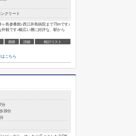
コンクリート
ヶ島参番館♪西江井島病院まで73mです♪
な外観です♪幅広い層に好評な、駅から
面積
詳細
検討リスト
せはこちら
7分
歩19分
9分