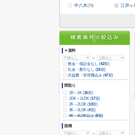
中八木
江井ヶ
(79)
▼賃料
～
敷金・保証金なし (
42
室)
礼金・敷引なし (
16
室)
共益費・管理費込み (
47
室)
間取り
1R～1K (
16
室)
1DK～1LDK (
17
室)
2K～2LDK (
10
室)
3K～3LDK (
4
室)
4K～4LDK以上 (
0
室)
面積
～