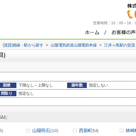
営業時間：
10：00～18
>
(賃貸)路線・駅から探す
>
山陽電気鉄道山陽電鉄本線
>
江井ヶ島駅の賃貸
目)
面積
下限なし～上限なし
築年数
指定しない
間取り
指定なし
込む
山陽明石
西新町
林崎
(5)
(110)
(54)