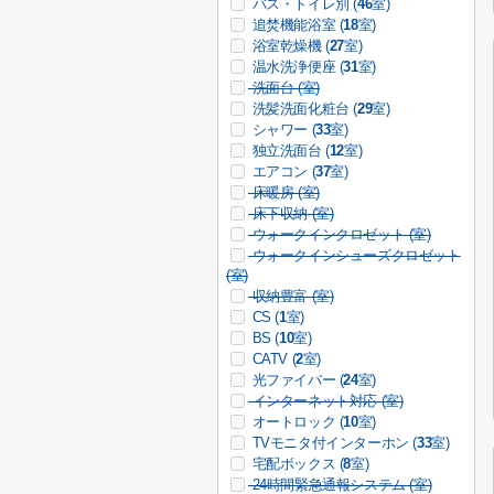
バス・トイレ別 (
46
室)
追焚機能浴室 (
18
室)
浴室乾燥機 (
27
室)
温水洗浄便座 (
31
室)
洗面台 (
室)
洗髪洗面化粧台 (
29
室)
シャワー (
33
室)
独立洗面台 (
12
室)
エアコン (
37
室)
床暖房 (
室)
床下収納 (
室)
ウォークインクロゼット (
室)
ウォークインシューズクロゼット
(
室)
収納豊富 (
室)
CS (
1
室)
BS (
10
室)
CATV (
2
室)
光ファイバー (
24
室)
インターネット対応 (
室)
オートロック (
10
室)
TVモニタ付インターホン (
33
室)
宅配ボックス (
8
室)
24時間緊急通報システム (
室)