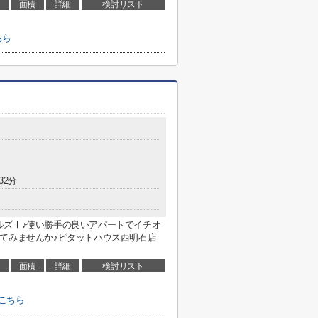
面積
詳細
検討リスト
ちら
32分
ルズⅠ♪使い勝手の良いアパートでイチオ
てみませんか♪ピタットハウス西明石店
面積
詳細
検討リスト
こちら