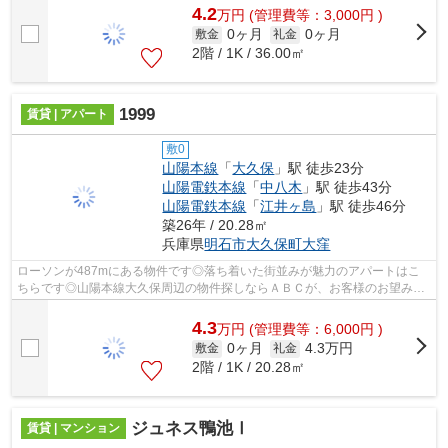
4.2
万
円
(管理費等：3,000円 )
0ヶ月
0ヶ月
敷金
礼金
2階 / 1K / 36.00㎡
1999
賃貸 | アパート
敷0
山陽本線
「
大久保
」駅 徒歩23分
山陽電鉄本線
「
中八木
」駅 徒歩43分
山陽電鉄本線
「
江井ヶ島
」駅 徒歩46分
築26年 / 20.28㎡
兵庫県
明石市
大久保町大窪
ローソンが487mにある物件です◎落ち着いた街並みが魅力のアパートはこ
ちらです◎山陽本線大久保周辺の物件探しならＡＢＣが、お客様のお望みの
物件をご提供いたします◎078-926-1112かab...
4.3
万
円
(管理費等：6,000円 )
0ヶ月
4.3万円
敷金
礼金
2階 / 1K / 20.28㎡
ジュネス鴨池Ⅰ
賃貸 | マンション