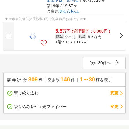
山陽本線
「
西明石
」駅 徒歩25分
築19年 / 19.87㎡
兵庫県
明石市
松江
★☆敷金礼金仲介手数料0円で初期費用お得です☆★
5.5
万
円
(管理費等：6,000円 )
0ヶ月
5.5万円
敷金
礼金
1階 / 1K / 19.87㎡
次の30件へ
309
146
1～30
該当物件数
棟
空き数
件
棟を表示
駅で絞り込む
変更
変更
絞り込み条件：
光ファイバー