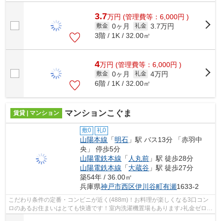
3.7
万
円
(管理費等：6,000円 )
0ヶ月
3.7万円
敷金
礼金
3階 / 1K / 32.00㎡
4
万
円
(管理費等：6,000円 )
0ヶ月
4万円
敷金
礼金
6階 / 1K / 32.00㎡
マンションこぐま
賃貸 | マンション
敷0
礼0
山陽本線
「
明石
」駅 バス13分 「赤羽中
央」 停歩5分
山陽電鉄本線
「
人丸前
」駅 徒歩28分
山陽電鉄本線
「
大蔵谷
」駅 徒歩27分
築54年 / 36.00㎡
兵庫県
神戸市西区
伊川谷町有瀬
1633-2
こだわり条件の定番・コンビニが近く(488m)！お料理が楽しくなる3口コン
ロのあるお住まいはとても快適です！室内洗濯機置場もあります♪礼金ゼロ円
のマンションで初期費用を押さえ、そ...