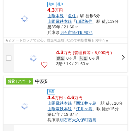
敷0
礼0
4.3
万円
山陽本線
「
魚住
」駅 徒歩6分
山陽電鉄本線
「
山陽魚住
」駅 徒歩19分
築35年 / 21.60㎡
兵庫県
明石市
魚住町鴨池
★☆オートロックで安心。敷金礼金0円なので初期費用もお得☆★
4.3
万
円
(管理費等：5,000円 )
0ヶ月
0ヶ月
敷金
礼金
3階 / 1K / 21.60㎡
中友5
賃貸 | アパート
敷0
4.4
4.6
万円～
万円
山陽電鉄本線
「
西江井ヶ島
」駅 徒歩10分
山陽電鉄本線
「
江井ヶ島
」駅 徒歩15分
築17年 / 19.87㎡
兵庫県
明石市
大久保町西島