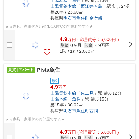
山陽本線
「
魚住
」駅 徒歩13分
山陽電鉄本線
「
西江井ヶ島
」駅 徒歩24分
築20年 / 23.60㎡
兵庫県
明石市
魚住町金ケ崎
★☆家具、家電付き♪宅配BOX付なので便利です☆★
4.9
万
円
(管理費等：6,000円 )
0ヶ月
4.9万円
敷金
礼金
1階 / 1K / 23.60㎡
Pista魚住
賃貸 | アパート
敷0
4.9
万円
山陽電鉄本線
「
東二見
」駅 徒歩12分
山陽本線
「
魚住
」駅 徒歩15分
築15年 / 36.02㎡
兵庫県
明石市
魚住町西岡
★☆家具、家電付のお部屋です☆★
4.9
万
円
(管理費等：6,000円 )
0ヶ月
9.8万円
敷金
礼金