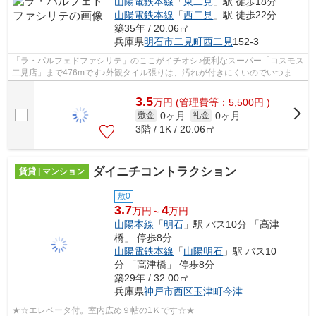
山陽電鉄本線
「
東二見
」駅 徒歩18分
山陽電鉄本線
「
西二見
」駅 徒歩22分
築35年 / 20.06㎡
兵庫県
明石市
二見町西二見
152-3
「ラ・パルフェドファシリテ」のここがイチオシ♪便利なスーパー「コスモス
二見店」まで476mです♪外観タイル張りは、汚れが付きにくいのでいつまで
も綺麗です♪プライバシーにも配慮した...
3.5
万
円
(管理費等：5,500円 )
0ヶ月
0ヶ月
敷金
礼金
3階 / 1K / 20.06㎡
ダイニチコントラクション
賃貸 | マンション
敷0
3.7
4
万円～
万円
山陽本線
「
明石
」駅 バス10分 「高津
橋」 停歩8分
山陽電鉄本線
「
山陽明石
」駅 バス10
分 「高津橋」 停歩8分
築29年 / 32.00㎡
兵庫県
神戸市西区
玉津町今津
★☆エレベータ付。室内広め９帖の1Ｋです☆★