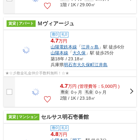
1階 / 1K / 29.00㎡
Ｍヴィアージュ
賃貸 | アパート
敷0
礼0
4.7
万円
山陽電鉄本線
「
江井ヶ島
」駅 徒歩6分
山陽本線
「
大久保
」駅 徒歩25分
築18年 / 23.18㎡
兵庫県
明石市
大久保町江井島
★☆彡敷金礼金仲介手数料無料！☆★
4.7
万
円
(管理費等：5,000円 )
0ヶ月
0ヶ月
敷金
礼金
2階 / 1K / 23.18㎡
セルサス明石壱番館
賃貸 | マンション
敷0
礼0
4.8
万円