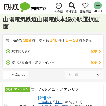
山陽電気鉄道山陽電鉄本線の駅選択画
面
309
146
1～30
該当物件数
棟
空き数
件
棟を表示
駅で絞り込む
変更
変更
絞り込み条件：
光ファイバー
空室のみ
ラ・パルフェドファシリテ
賃貸 | マンション
敷0
礼0
山陽本線
「
土山
」駅 徒歩18分