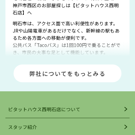
神戸市西区のお部屋探しは【ピタットハウス西明
石店】へ
明石市は、アクセス面で高い利便性があります。
JRや山陽電車があるだけでなく、新幹線の駅もあ
るため各方面への移動が便利です。
公共バス「Tacoバス」は1回100円で乗ることがで
き、市民の大事な足として機能しています。
明石エリアは海沿いに位置しているため、海水浴
場や釣りスポットが多くあります。JR「大久保
弊社についてをもっとみる
駅」周辺には、ビブレ・イオンをはじめとした買
い物施設も多くあり、買い物にも困りません。
アクセス・趣味・レジャー・買い物、全てがバラ
ンスよく揃っているのが、明石市の住みやすさ・
人気の理由です。
ピタットハウス西明石店について
明石駅・西明石駅を中心に、明石市・神戸市西区
でお部屋探している方は、ぜひ当ＨＰにて物件を
お探しになってください。弊社は、スタッフの平
スタッフ紹介
均年齢も若く、お客様の事を第一に考え、毎日新