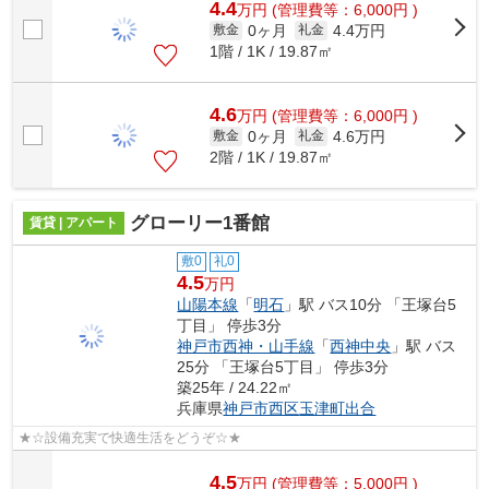
4.4
万
円
(管理費等：6,000円 )
0ヶ月
4.4万円
敷金
礼金
1階 / 1K / 19.87㎡
4.6
万
円
(管理費等：6,000円 )
0ヶ月
4.6万円
敷金
礼金
2階 / 1K / 19.87㎡
グローリー1番館
賃貸 | アパート
敷0
礼0
4.5
万円
山陽本線
「
明石
」駅 バス10分 「王塚台5
丁目」 停歩3分
神戸市西神・山手線
「
西神中央
」駅 バス
25分 「王塚台5丁目」 停歩3分
築25年 / 24.22㎡
兵庫県
神戸市西区
玉津町出合
★☆設備充実で快適生活をどうぞ☆★
4.5
万
円
(管理費等：5,000円 )