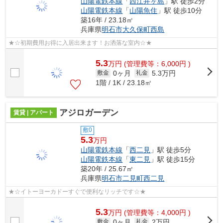
山陽電鉄本線
「
西江井ヶ島
」駅 徒歩2分
山陽電鉄本線
「
山陽魚住
」駅 徒歩10分
築16年 / 23.18㎡
兵庫県
明石市
大久保町西島
★☆初期費用お得に入居出来ます！お洒落な室内☆★
5.3
万
円
(管理費等：6,000円 )
0ヶ月
5.3万円
敷金
礼金
1階 / 1K / 23.18㎡
アジロガーデン
賃貸 | アパート
敷0
5.3
万円
山陽電鉄本線
「
西二見
」駅 徒歩5分
山陽電鉄本線
「
東二見
」駅 徒歩15分
築20年 / 25.67㎡
兵庫県
明石市
二見町西二見
★☆イトーヨーカドーすぐで便利なリッチです☆★
5.3
万
円
(管理費等：4,000円 )
0ヶ月
2万円
敷金
礼金