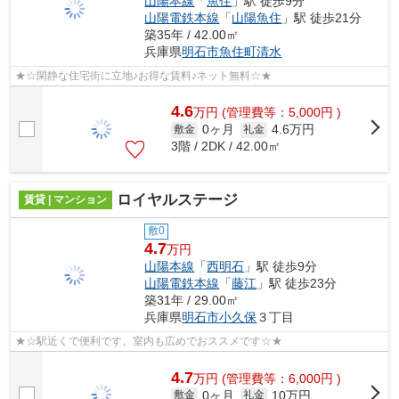
山陽本線
「
魚住
」駅 徒歩9分
山陽電鉄本線
「
山陽魚住
」駅 徒歩21分
築35年 / 42.00㎡
兵庫県
明石市
魚住町清水
★☆閑静な住宅街に立地♪お得な賃料♪ネット無料☆★
4.6
万
円
(管理費等：5,000円 )
0ヶ月
4.6万円
敷金
礼金
3階 / 2DK / 42.00㎡
ロイヤルステージ
賃貸 | マンション
敷0
4.7
万円
山陽本線
「
西明石
」駅 徒歩9分
山陽電鉄本線
「
藤江
」駅 徒歩23分
築31年 / 29.00㎡
兵庫県
明石市
小久保
３丁目
★☆駅近くで便利です。室内も広めでおススメです☆★
4.7
万
円
(管理費等：6,000円 )
0ヶ月
10万円
敷金
礼金