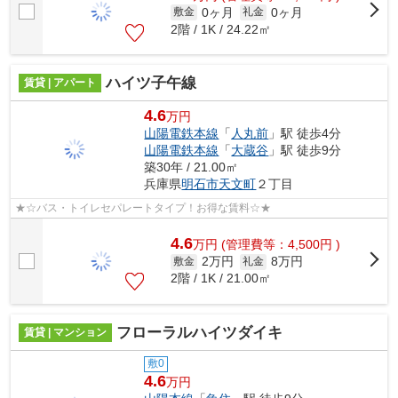
0ヶ月
0ヶ月
敷金
礼金
2階 / 1K / 24.22㎡
ハイツ子午線
賃貸 | アパート
4.6
万円
山陽電鉄本線
「
人丸前
」駅 徒歩4分
山陽電鉄本線
「
大蔵谷
」駅 徒歩9分
築30年 / 21.00㎡
兵庫県
明石市
天文町
２丁目
★☆バス・トイレセパレートタイプ！お得な賃料☆★
4.6
万
円
(管理費等：4,500円 )
2万円
8万円
敷金
礼金
2階 / 1K / 21.00㎡
フローラルハイツダイキ
賃貸 | マンション
敷0
4.6
万円