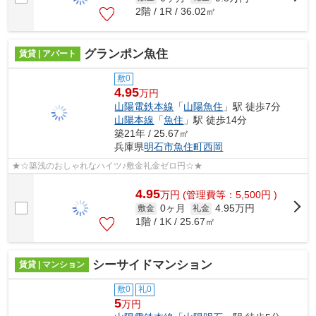
2階 / 1R / 36.02㎡
グランポン魚住
賃貸 | アパート
敷0
4.95
万円
山陽電鉄本線
「
山陽魚住
」駅 徒歩7分
山陽本線
「
魚住
」駅 徒歩14分
築21年 / 25.67㎡
兵庫県
明石市
魚住町西岡
★☆築浅のおしゃれなハイツ♪敷金礼金ゼロ円☆★
4.95
万
円
(管理費等：5,500円 )
0ヶ月
4.95万円
敷金
礼金
1階 / 1K / 25.67㎡
シーサイドマンション
賃貸 | マンション
敷0
礼0
5
万円