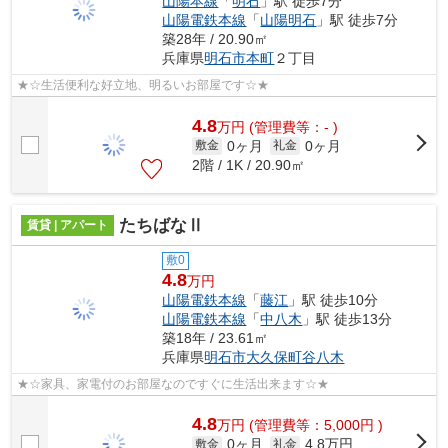
山陽本線
「
明石
」駅 徒歩7分
山陽電鉄本線
「
山陽明石
」駅 徒歩7分
築28年 / 20.90㎡
兵庫県
明石市
本町
２丁目
★☆生活便利な好立地、明るいお部屋です☆★
4.8
万
円
(管理費等：- )
0ヶ月
0ヶ月
敷金
礼金
2階 / 1K / 20.90㎡
たちばなⅡ
賃貸 | アパート
敷0
4.8
万円
山陽電鉄本線
「
藤江
」駅 徒歩10分
山陽電鉄本線
「
中八木
」駅 徒歩13分
築18年 / 23.61㎡
兵庫県
明石市
大久保町谷八木
★☆家具、家電付のお部屋なのですぐに生活出来ます☆★
4.8
万
円
(管理費等：5,000円 )
0ヶ月
4.8万円
敷金
礼金