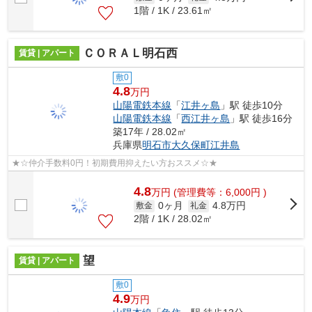
1階 / 1K / 23.61㎡
ＣＯＲＡＬ明石西
賃貸 | アパート
敷0
4.8
万円
山陽電鉄本線
「
江井ヶ島
」駅 徒歩10分
山陽電鉄本線
「
西江井ヶ島
」駅 徒歩16分
築17年 / 28.02㎡
兵庫県
明石市
大久保町江井島
★☆仲介手数料0円！初期費用抑えたい方おススメ☆★
4.8
万
円
(管理費等：6,000円 )
0ヶ月
4.8万円
敷金
礼金
2階 / 1K / 28.02㎡
望
賃貸 | アパート
敷0
4.9
万円