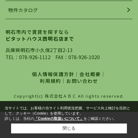
着の物件の情報をリサーチし、ＨＰにて随時更新
物件カタログ
を行っており地域最大級の情報取扱量を誇ってお
ります。店頭で限られた物件をご紹介する、従来
の不動産のスタイルではなく、まずは、お客様ご
明石市内で賃貸を探すなら
自身でインターネットを利用し、理想のお部屋を
ピタットハウス西明石店まで
探していただき、選択していただいた物件情報に
対して、専門知識を持ったスタッフがサポートさ
兵庫県明石市小久保2丁目2-13
せていただくスタイルを心がけております。私た
TEL：
078-926-1112
FAX：078-926-1020
ちピタットハウス西明石店が大切にしていること
は、一度だけでは終わらない、お客様との末長い
個人情報保護方針
｜
会社概要
｜
お付き合いです。初めての一人暮らしから、就
利用規約
｜
お問い合わせ
職・ご結婚・売買物件の購入、などなど一生涯に
わたる、良きアドバイザーとして、地域に密着し
Copyright(c) 株式会社ＡＢＣ All rights reserved.
た営業スタイルで様々なお役立ちができればと強
く思っております。ぜひ、明石市・神戸市西区で
当サイトでは、お客様の当サイト利用状況把握、サービス向上検討を目的と
して、クッキー（Cookie）を使用しています。
物件をお探しになってる方は、お気軽にお問い合
詳しくは、当社の
「Cookieの取扱いについて」
をご確認ください。
わせください。
閉じる