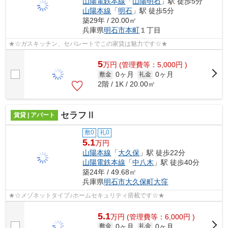
山陽電鉄本線
「
山陽明石
」駅 徒歩5分
山陽本線
「
明石
」駅 徒歩5分
築29年 / 20.00㎡
兵庫県
明石市
本町
１丁目
★☆ガスキッチン、セパレートでこの家賃は魅力です☆★
5
万
円
(管理費等：5,000円 )
0ヶ月
0ヶ月
敷金
礼金
2階 / 1K / 20.00㎡
セラフⅡ
賃貸 | アパート
敷0
礼0
5.1
万円
山陽本線
「
大久保
」駅 徒歩22分
山陽電鉄本線
「
中八木
」駅 徒歩40分
築24年 / 49.68㎡
兵庫県
明石市
大久保町大窪
★☆メゾネットタイプ♪ホームセキュリティ搭載です☆★
5.1
万
円
(管理費等：6,000円 )
0ヶ月
0ヶ月
敷金
礼金