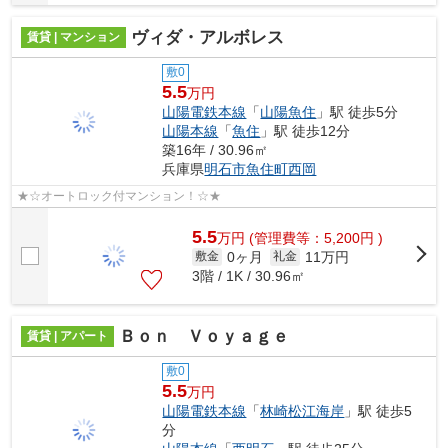
ヴィダ・アルボレス
賃貸 | マンション
敷0
5.5
万円
山陽電鉄本線
「
山陽魚住
」駅 徒歩5分
山陽本線
「
魚住
」駅 徒歩12分
築16年 / 30.96㎡
兵庫県
明石市
魚住町西岡
★☆オートロック付マンション！☆★
5.5
万
円
(管理費等：5,200円 )
0ヶ月
11万円
敷金
礼金
3階 / 1K / 30.96㎡
Ｂｏｎ Ｖｏｙａｇｅ
賃貸 | アパート
敷0
5.5
万円
山陽電鉄本線
「
林崎松江海岸
」駅 徒歩5
分