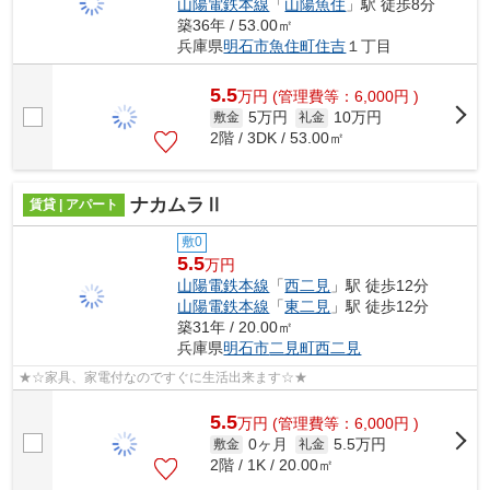
山陽電鉄本線
「
山陽魚住
」駅 徒歩8分
築36年 / 53.00㎡
兵庫県
明石市
魚住町住吉
１丁目
5.5
万
円
(管理費等：6,000円 )
5万円
10万円
敷金
礼金
2階 / 3DK / 53.00㎡
ナカムラⅡ
賃貸 | アパート
敷0
5.5
万円
山陽電鉄本線
「
西二見
」駅 徒歩12分
山陽電鉄本線
「
東二見
」駅 徒歩12分
築31年 / 20.00㎡
兵庫県
明石市
二見町西二見
★☆家具、家電付なのですぐに生活出来ます☆★
5.5
万
円
(管理費等：6,000円 )
0ヶ月
5.5万円
敷金
礼金
2階 / 1K / 20.00㎡