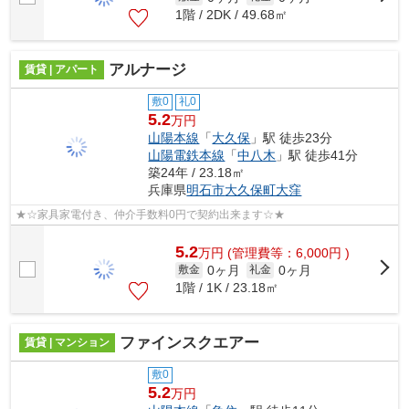
1階 / 2DK / 49.68㎡
アルナージ
賃貸 | アパート
敷0
礼0
5.2
万円
山陽本線
「
大久保
」駅 徒歩23分
山陽電鉄本線
「
中八木
」駅 徒歩41分
築24年 / 23.18㎡
兵庫県
明石市
大久保町大窪
★☆家具家電付き、仲介手数料0円で契約出来ます☆★
5.2
万
円
(管理費等：6,000円 )
0ヶ月
0ヶ月
敷金
礼金
1階 / 1K / 23.18㎡
ファインスクエアー
賃貸 | マンション
敷0
5.2
万円