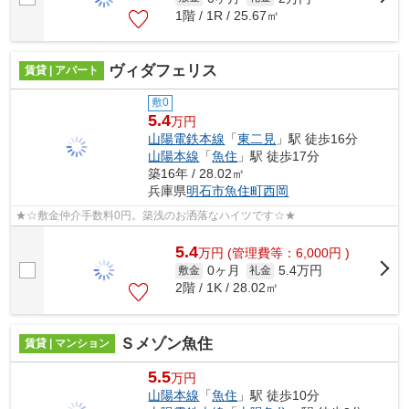
1階 / 1R / 25.67㎡
ヴィダフェリス
賃貸 | アパート
敷0
5.4
万円
山陽電鉄本線
「
東二見
」駅 徒歩16分
山陽本線
「
魚住
」駅 徒歩17分
築16年 / 28.02㎡
兵庫県
明石市
魚住町西岡
★☆敷金仲介手数料0円。築浅のお洒落なハイツです☆★
5.4
万
円
(管理費等：6,000円 )
0ヶ月
5.4万円
敷金
礼金
2階 / 1K / 28.02㎡
Ｓメゾン魚住
賃貸 | マンション
5.5
万円
山陽本線
「
魚住
」駅 徒歩10分