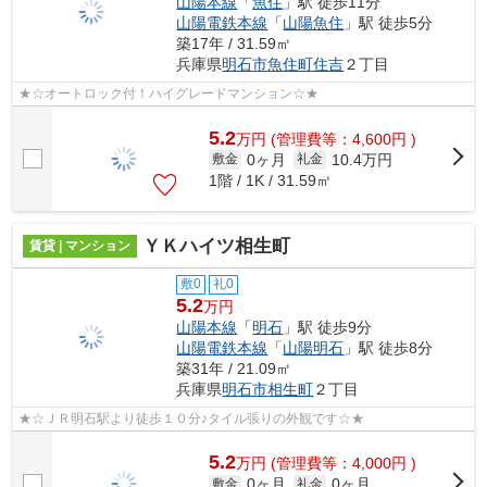
山陽本線
「
魚住
」駅 徒歩11分
山陽電鉄本線
「
山陽魚住
」駅 徒歩5分
築17年 / 31.59㎡
兵庫県
明石市
魚住町住吉
２丁目
★☆オートロック付！ハイグレードマンション☆★
5.2
万
円
(管理費等：4,600円 )
0ヶ月
10.4万円
敷金
礼金
1階 / 1K / 31.59㎡
ＹＫハイツ相生町
賃貸 | マンション
敷0
礼0
5.2
万円
山陽本線
「
明石
」駅 徒歩9分
山陽電鉄本線
「
山陽明石
」駅 徒歩8分
築31年 / 21.09㎡
兵庫県
明石市
相生町
２丁目
★☆ＪＲ明石駅より徒歩１０分♪タイル張りの外観です☆★
5.2
万
円
(管理費等：4,000円 )
0ヶ月
0ヶ月
敷金
礼金