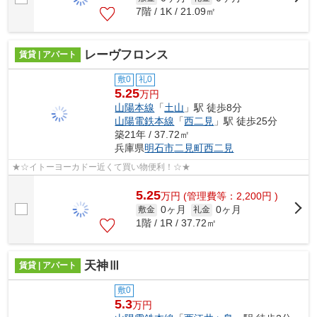
7階 / 1K / 21.09㎡
レーヴフロンス
賃貸 | アパート
敷0
礼0
5.25
万円
山陽本線
「
土山
」駅 徒歩8分
山陽電鉄本線
「
西二見
」駅 徒歩25分
築21年 / 37.72㎡
兵庫県
明石市
二見町西二見
★☆イトーヨーカドー近くて買い物便利！☆★
5.25
万
円
(管理費等：2,200円 )
0ヶ月
0ヶ月
敷金
礼金
1階 / 1R / 37.72㎡
天神Ⅲ
賃貸 | アパート
敷0
5.3
万円