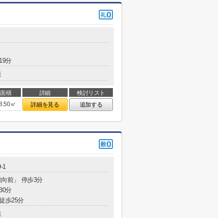
19分
造
面積
詳細
検討リスト
8.50㎡
詳細を見る
追加する
-1
日向前」 停歩3分
30分
徒歩25分
造