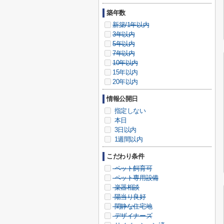
築年数
新築/1年以内
3年以内
5年以内
7年以内
10年以内
15年以内
20年以内
情報公開日
指定しない
本日
3日以内
1週間以内
こだわり条件
ペット飼育可
ペット専用設備
楽器相談
陽当り良好
閑静な住宅地
デザイナーズ