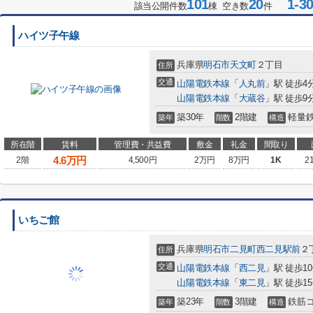
101
20
1-3
該当公開件数
棟 空き数
件
ハイツ子午線
兵庫県
明石市
天文町
２丁目
住所
交通
山陽電鉄本線
「
人丸前
」駅 徒歩4
山陽電鉄本線
「
大蔵谷
」駅 徒歩9
築30年
2階建
軽量
築年
階数
構造
所在階
賃料
管理費・共益費
敷金
礼金
間取り
4.6
万円
2階
4,500円
2万円
8万円
1K
2
いちご館
兵庫県
明石市
二見町西二見駅前
２
住所
交通
山陽電鉄本線
「
西二見
」駅 徒歩1
山陽電鉄本線
「
東二見
」駅 徒歩1
築23年
3階建
鉄筋
築年
階数
構造