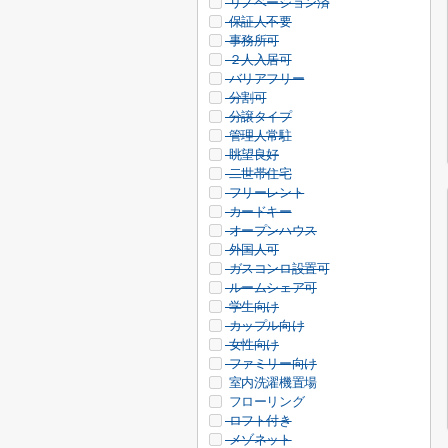
リノベーション済
保証人不要
事務所可
２人入居可
バリアフリー
分割可
分譲タイプ
管理人常駐
眺望良好
二世帯住宅
フリーレント
カードキー
オープンハウス
外国人可
ガスコンロ設置可
ルームシェア可
学生向け
カップル向け
女性向け
ファミリー向け
室内洗濯機置場
フローリング
ロフト付き
メゾネット