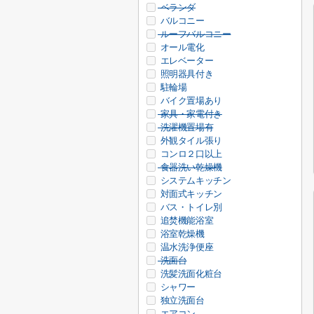
ベランダ
バルコニー
ルーフバルコニー
オール電化
エレベーター
照明器具付き
駐輪場
バイク置場あり
家具・家電付き
洗濯機置場有
外観タイル張り
コンロ２口以上
食器洗い乾燥機
システムキッチン
対面式キッチン
バス・トイレ別
追焚機能浴室
浴室乾燥機
温水洗浄便座
洗面台
洗髪洗面化粧台
シャワー
独立洗面台
エアコン