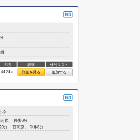
0分
鉄骨
面積
詳細
検討リスト
44.24㎡
詳細を見る
追加する
-9
西河原」 停歩8分
20分 「西河原」 停歩8分