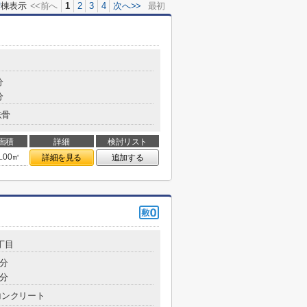
0
棟表示
<<前へ
1
2
3
4
次へ>>
最初
分
分
鉄骨
面積
詳細
検討リスト
1.00㎡
詳細を見る
追加する
丁目
0分
5分
コンクリート