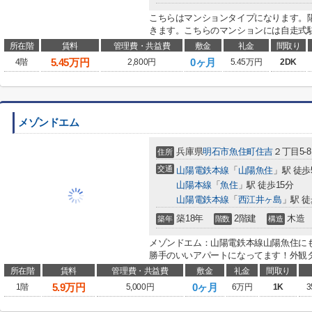
こちらはマンションタイプになります。
きます。こちらのマンションには自走式駐
所在階
賃料
管理費・共益費
敷金
礼金
間取り
5.45
万円
0ヶ月
4階
2,800円
5.45万円
2DK
メゾンドエム
兵庫県
明石市
魚住町住吉
２丁目5-8
住所
交通
山陽電鉄本線
「
山陽魚住
」駅 徒歩
山陽本線
「
魚住
」駅 徒歩15分
山陽電鉄本線
「
西江井ヶ島
」駅 徒
築18年
2階建
木造
築年
階数
構造
メゾンドエム：山陽電鉄本線山陽魚住に
勝手のいいアパートになってます！外観タ
所在階
賃料
管理費・共益費
敷金
礼金
間取り
5.9
万円
0ヶ月
1階
5,000円
6万円
1K
3