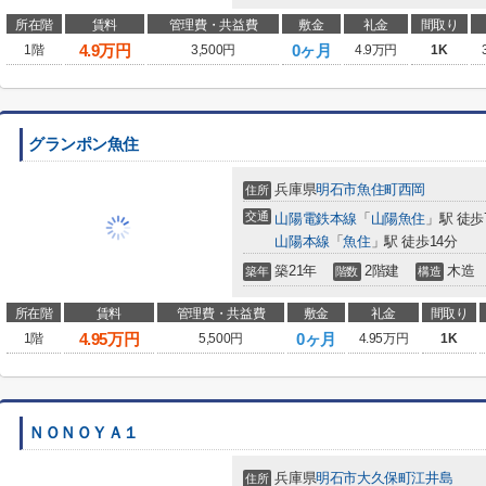
所在階
賃料
管理費・共益費
敷金
礼金
間取り
4.9
万円
0ヶ月
1階
3,500円
4.9万円
1K
グランポン魚住
兵庫県
明石市
魚住町西岡
住所
交通
山陽電鉄本線
「
山陽魚住
」駅 徒歩
山陽本線
「
魚住
」駅 徒歩14分
築21年
2階建
木造
築年
階数
構造
所在階
賃料
管理費・共益費
敷金
礼金
間取り
4.95
万円
0ヶ月
1階
5,500円
4.95万円
1K
ＮＯＮＯＹＡ１
兵庫県
明石市
大久保町江井島
住所