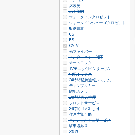
床暖房
床下収納
ウォークインクロゼット
ウォークインシューズクロゼット
収納豊富
CS
BS
CATV
光ファイバー
インターネット対応
オートロック
TVモニタ付インターホン
宅配ボックス
24時間緊急通報システム
ディンプルキー
防犯カメラ
24時間有人管理
フロントサービス
24時間ゴミ出し可
住戸内覧可能
コンシェルジュサービス
駐車場あり
2階以上