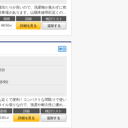
陽当たりが良いので、洗濯物が臭わずに乾
車場があります。山陽本線明石近くの...
面積
詳細
検討リスト
48.50㎡
詳細を見る
追加する
5分
歩9分
も近くて便利！コンパクトな間取りで使い
イル張りなので、強度や耐久性に優れ...
面積
詳細
検討リスト
5.81㎡
詳細を見る
追加する