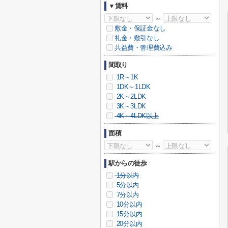
▼賃料
～
敷金・保証金なし
礼金・敷引なし
共益費・管理費込み
間取り
1R～1K
1DK～1LDK
2K～2LDK
3K～3LDK
4K～4LDK以上
面積
～
駅からの徒歩
1分以内
5分以内
7分以内
10分以内
15分以内
20分以内