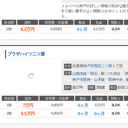
メルベーユ神戸の詳しい情報◎良好な陽
す◎使い勝手のよい間取りがポイントの
も...
所在階
賃料
管理費・共益費
敷金
礼金
間取り
6.2
万円
0ヶ月
2階
5,000円
6.2万円
1LDK
プラザハイツ二ツ屋
兵庫県
神戸市西区
二ツ屋
１丁目
住所
交通
山陽本線
「
明石
」駅 バス20分 「
神戸市西神・山手線
「
西神中央
」
築27年
3階建
鉄筋
築年
階数
構造
所在階
賃料
管理費・共益費
敷金
礼金
間取り
7
万円
0ヶ月
1階
4,000円
12万円
3LDK
6.5
万円
0ヶ月
0ヶ月
2階
5,000円
3LDK