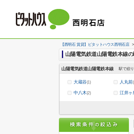
【西明石 賃貸】ピタットハウス西明石店
山陽電気鉄道山陽電鉄本線の
山陽電気鉄道山陽電鉄本線
駅で絞り
大蔵谷
人丸前
(1)
中八木
江井ヶ
(2)