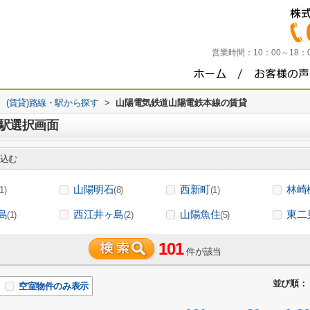
営業時間：
10：00～18
>
(賃貸)路線・駅から探す
>
山陽電気鉄道山陽電鉄本線の賃貸
駅選択画面
込む
山陽明石
西新町
林崎
(1)
(8)
(1)
島
西江井ヶ島
山陽魚住
東二
(1)
(2)
(5)
101
件が該当
並び順：
空室物件のみ表示