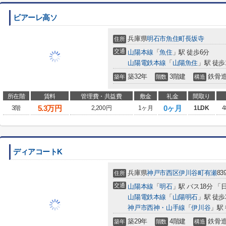
ビアーレ高ソ
兵庫県
明石市
魚住町長坂寺
住所
交通
山陽本線
「
魚住
」駅 徒歩6分
山陽電鉄本線
「
山陽魚住
」駅 徒歩
築32年
3階建
鉄骨
築年
階数
構造
所在階
賃料
管理費・共益費
敷金
礼金
間取り
5.3
万円
0ヶ月
3階
2,200円
1ヶ月
1LDK
4
ディアコートK
兵庫県
神戸市西区
伊川谷町有瀬
839
住所
交通
山陽本線
「
明石
」駅 バス18分 「
山陽電鉄本線
「
山陽明石
」駅 徒歩
神戸市西神・山手線
「
伊川谷
」駅 
築29年
4階建
鉄骨
築年
階数
構造