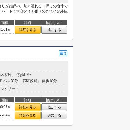
当りが好評の、魅力溢れる一押しの物件で
アパートです◎タイル張りのきれいな外観
面積
詳細
検討リスト
41.61㎡
詳細を見る
追加する
西区役所」 停歩10分
駅 バス20分 「西区役所」 停歩10分
コンクリート
面積
詳細
検討リスト
66.67㎡
詳細を見る
追加する
66.84㎡
詳細を見る
追加する