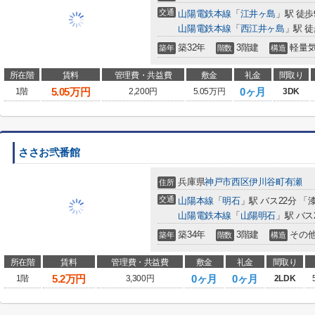
交通
山陽電鉄本線
「
江井ヶ島
」駅 徒歩
山陽電鉄本線
「
西江井ヶ島
」駅 徒
築32年
3階建
軽量
築年
階数
構造
所在階
賃料
管理費・共益費
敷金
礼金
間取り
5.05
万円
0ヶ月
1階
2,200円
5.05万円
3DK
ささお弐番館
兵庫県
神戸市西区
伊川谷町有瀬
住所
交通
山陽本線
「
明石
」駅 バス22分 「
山陽電鉄本線
「
山陽明石
」駅 バス
築34年
3階建
その
築年
階数
構造
所在階
賃料
管理費・共益費
敷金
礼金
間取り
5.2
万円
0ヶ月
0ヶ月
1階
3,300円
2LDK