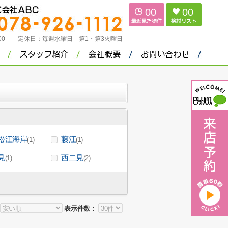
00
00
：00
定休日：
毎週水曜日 第1・第3火曜日
松江海岸
藤江
(1)
(1)
見
西二見
(1)
(2)
表示件数：