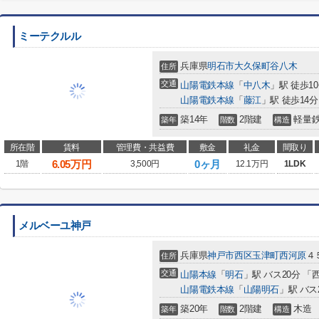
ミーテクルル
兵庫県
明石市
大久保町谷八木
住所
交通
山陽電鉄本線
「
中八木
」駅 徒歩1
山陽電鉄本線
「
藤江
」駅 徒歩14分
築14年
2階建
軽量
築年
階数
構造
所在階
賃料
管理費・共益費
敷金
礼金
間取り
6.05
万円
0ヶ月
1階
3,500円
12.1万円
1LDK
メルベーユ神戸
兵庫県
神戸市西区
玉津町西河原
４５
住所
交通
山陽本線
「
明石
」駅 バス20分 「
山陽電鉄本線
「
山陽明石
」駅 バス
築20年
2階建
木造
築年
階数
構造