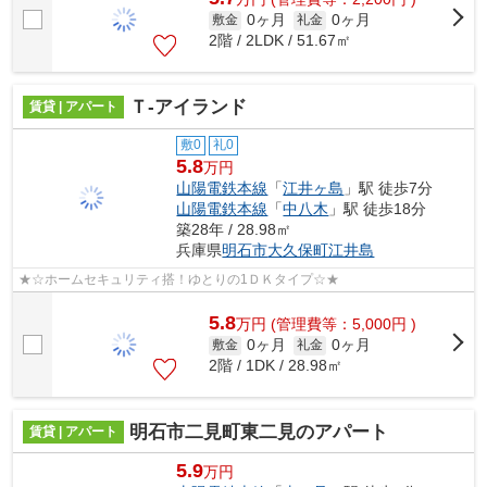
0ヶ月
0ヶ月
敷金
礼金
2階 / 2LDK / 51.67㎡
Ｔ-アイランド
賃貸 | アパート
敷0
礼0
5.8
万円
山陽電鉄本線
「
江井ヶ島
」駅 徒歩7分
山陽電鉄本線
「
中八木
」駅 徒歩18分
築28年 / 28.98㎡
兵庫県
明石市
大久保町江井島
★☆ホームセキュリティ搭！ゆとりの1ＤＫタイプ☆★
5.8
万
円
(管理費等：5,000円 )
0ヶ月
0ヶ月
敷金
礼金
2階 / 1DK / 28.98㎡
明石市二見町東二見のアパート
賃貸 | アパート
5.9
万円