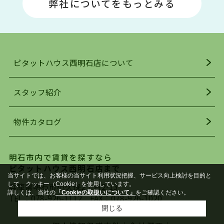
弊社についてをもっとみる
駅」周辺には、ビブレ・イオンをはじめとした買
い物施設も多くあり、買い物にも困りません。
アクセス・趣味・レジャー・買い物、全てがバラ
ンスよく揃っているのが、明石市の住みやすさ・
人気の理由です。
ピタットハウス西明石店について
明石駅・西明石駅を中心に、明石市・神戸市西区
でお部屋探している方は、ぜひ当ＨＰにて物件を
お探しになってください。弊社は、スタッフの平
スタッフ紹介
均年齢も若く、お客様の事を第一に考え、毎日新
着の物件の情報をリサーチし、ＨＰにて随時更新
物件カタログ
を行っており地域最大級の情報取扱量を誇ってお
ります。店頭で限られた物件をご紹介する、従来
の不動産のスタイルではなく、まずは、お客様ご
明石市内で賃貸を探すなら
自身でインターネットを利用し、理想のお部屋を
ピタットハウス西明石店まで
探していただき、選択していただいた物件情報に
当サイトでは、お客様の当サイト利用状況把握、サービス向上検討を目的と
対して、専門知識を持ったスタッフがサポートさ
して、クッキー（Cookie）を使用しています。
兵庫県明石市小久保2丁目2-13
詳しくは、当社の
「Cookieの取扱いについて」
をご確認ください。
せていただくスタイルを心がけております。私た
TEL：
078-926-1112
FAX：078-926-1020
ちピタットハウス西明石店が大切にしていること
閉じる
は、一度だけでは終わらない、お客様との末長い