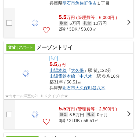
兵庫県
明石市
魚住町住吉
１丁目
5.5
万
円
(管理費等：6,000円 )
5万円
10万円
敷金
礼金
2階 / 3DK / 53.00㎡
メーゾントリイ
賃貸 | アパート
礼0
5.5
万円
山陽本線
「
大久保
」駅 徒歩22分
山陽電鉄本線
「
中八木
」駅 徒歩16分
築31年 / 56.51㎡
兵庫県
明石市
大久保町谷八木
★☆オール洋室の2ＬＤＫタイプ♪☆★
5.5
万
円
(管理費等：2,800円 )
5.5万円
0ヶ月
敷金
礼金
3階 / 2LDK / 56.51㎡