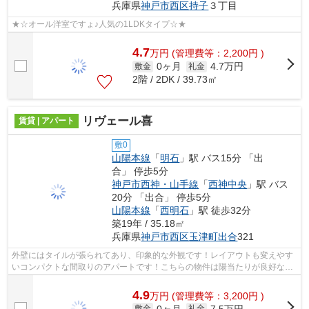
兵庫県
神戸市西区
持子
３丁目
★☆オール洋室ですょ♪人気の1LDKタイプ☆★
4.7
万
円
(管理費等：2,200円 )
0ヶ月
4.7万円
敷金
礼金
2階 / 2DK / 39.73㎡
リヴェール喜
賃貸 | アパート
敷0
山陽本線
「
明石
」駅 バス15分 「出
合」 停歩5分
神戸市西神・山手線
「
西神中央
」駅 バス
20分 「出合」 停歩5分
山陽本線
「
西明石
」駅 徒歩32分
築19年 / 35.18㎡
兵庫県
神戸市西区
玉津町出合
321
外壁にはタイルが張られてあり、印象的な外観です！レイアウトも変えやす
いコンパクトな間取りのアパートです！こちらの物件は陽当たりが良好な賃
貸物件になります！ピタットハウス西...
4.9
万
円
(管理費等：3,200円 )
0ヶ月
7.5万円
敷金
礼金