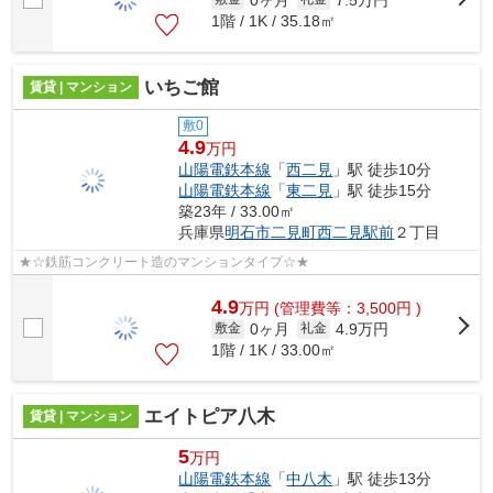
1階 / 1K / 35.18㎡
いちご館
賃貸 | マンション
敷0
4.9
万円
山陽電鉄本線
「
西二見
」駅 徒歩10分
山陽電鉄本線
「
東二見
」駅 徒歩15分
築23年 / 33.00㎡
兵庫県
明石市
二見町西二見駅前
２丁目
★☆鉄筋コンクリート造のマンションタイプ☆★
4.9
万
円
(管理費等：3,500円 )
0ヶ月
4.9万円
敷金
礼金
1階 / 1K / 33.00㎡
エイトピア八木
賃貸 | マンション
5
万円
山陽電鉄本線
「
中八木
」駅 徒歩13分