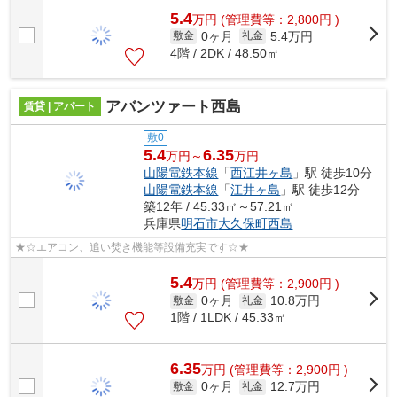
5.4
万
円
(管理費等：2,800円 )
0ヶ月
5.4万円
敷金
礼金
4階 / 2DK / 48.50㎡
アバンツァート西島
賃貸 | アパート
敷0
5.4
6.35
万円～
万円
山陽電鉄本線
「
西江井ヶ島
」駅 徒歩10分
山陽電鉄本線
「
江井ヶ島
」駅 徒歩12分
築12年 / 45.33㎡～57.21㎡
兵庫県
明石市
大久保町西島
★☆エアコン、追い焚き機能等設備充実です☆★
5.4
万
円
(管理費等：2,900円 )
0ヶ月
10.8万円
敷金
礼金
1階 / 1LDK / 45.33㎡
6.35
万
円
(管理費等：2,900円 )
0ヶ月
12.7万円
敷金
礼金