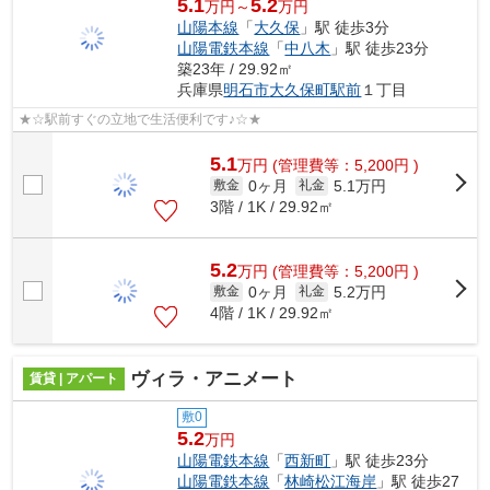
5.1
5.2
万円～
万円
山陽本線
「
大久保
」駅 徒歩3分
山陽電鉄本線
「
中八木
」駅 徒歩23分
築23年 / 29.92㎡
兵庫県
明石市
大久保町駅前
１丁目
★☆駅前すぐの立地で生活便利です♪☆★
5.1
万
円
(管理費等：5,200円 )
0ヶ月
5.1万円
敷金
礼金
3階 / 1K / 29.92㎡
5.2
万
円
(管理費等：5,200円 )
0ヶ月
5.2万円
敷金
礼金
4階 / 1K / 29.92㎡
ヴィラ・アニメート
賃貸 | アパート
敷0
5.2
万円
山陽電鉄本線
「
西新町
」駅 徒歩23分
山陽電鉄本線
「
林崎松江海岸
」駅 徒歩27