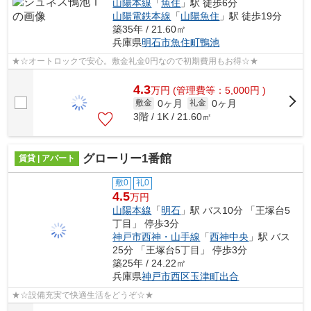
山陽本線
「
魚住
」駅 徒歩6分
山陽電鉄本線
「
山陽魚住
」駅 徒歩19分
築35年 / 21.60㎡
兵庫県
明石市
魚住町鴨池
★☆オートロックで安心。敷金礼金0円なので初期費用もお得☆★
4.3
万
円
(管理費等：5,000円 )
0ヶ月
0ヶ月
敷金
礼金
3階 / 1K / 21.60㎡
グローリー1番館
賃貸 | アパート
敷0
礼0
4.5
万円
山陽本線
「
明石
」駅 バス10分 「王塚台5
丁目」 停歩3分
神戸市西神・山手線
「
西神中央
」駅 バス
25分 「王塚台5丁目」 停歩3分
築25年 / 24.22㎡
兵庫県
神戸市西区
玉津町出合
★☆設備充実で快適生活をどうぞ☆★