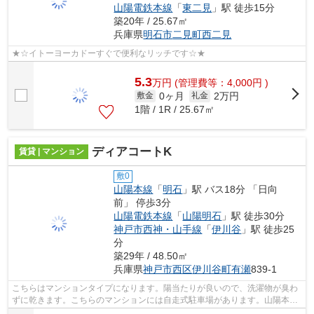
山陽電鉄本線
「
東二見
」駅 徒歩15分
築20年 / 25.67㎡
兵庫県
明石市
二見町西二見
★☆イトーヨーカドーすぐで便利なリッチです☆★
5.3
万
円
(管理費等：4,000円 )
0ヶ月
2万円
敷金
礼金
1階 / 1R / 25.67㎡
ディアコートK
賃貸 | マンション
敷0
山陽本線
「
明石
」駅 バス18分 「日向
前」 停歩3分
山陽電鉄本線
「
山陽明石
」駅 徒歩30分
神戸市西神・山手線
「
伊川谷
」駅 徒歩25
分
築29年 / 48.50㎡
兵庫県
神戸市西区
伊川谷町有瀬
839-1
こちらはマンションタイプになります。陽当たりが良いので、洗濯物が臭わ
ずに乾きます。こちらのマンションには自走式駐車場があります。山陽本線
明石近くの物件探しはＡＢＣにお任せ...