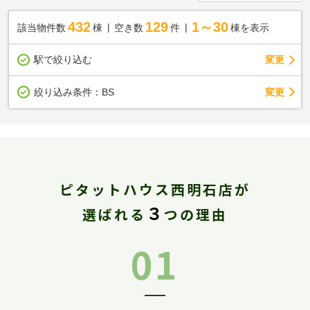
432
129
1～30
該当物件数
棟
空き数
件
棟を表示
駅で絞り込む
変更
変更
絞り込み条件：
BS
ピタットハウス西明石店が
３
選ばれる
つの理由
01