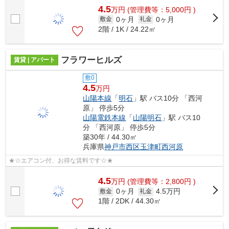
4.5
万
円
(管理費等：5,000円 )
0ヶ月
0ヶ月
敷金
礼金
2階 / 1K / 24.22㎡
フラワーヒルズ
賃貸 | アパート
敷0
4.5
万円
山陽本線
「
明石
」駅 バス10分 「西河
原」 停歩5分
山陽電鉄本線
「
山陽明石
」駅 バス10
分 「西河原」 停歩5分
築30年 / 44.30㎡
兵庫県
神戸市西区
玉津町西河原
★☆エアコン付、お得な賃料です☆★
4.5
万
円
(管理費等：2,800円 )
0ヶ月
4.5万円
敷金
礼金
1階 / 2DK / 44.30㎡