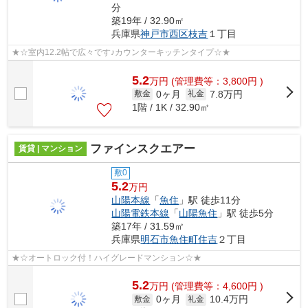
分
築19年 / 32.90㎡
兵庫県
神戸市西区
枝吉
１丁目
★☆室内12.2帖で広々です♪カウンターキッチンタイプ☆★
5.2
万
円
(管理費等：3,800円 )
0ヶ月
7.8万円
敷金
礼金
1階 / 1K / 32.90㎡
ファインスクエアー
賃貸 | マンション
敷0
5.2
万円
山陽本線
「
魚住
」駅 徒歩11分
山陽電鉄本線
「
山陽魚住
」駅 徒歩5分
築17年 / 31.59㎡
兵庫県
明石市
魚住町住吉
２丁目
★☆オートロック付！ハイグレードマンション☆★
5.2
万
円
(管理費等：4,600円 )
0ヶ月
10.4万円
敷金
礼金