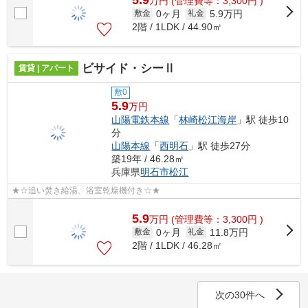
万
円
(管理費等：3,300円 )
0ヶ月
5.9万円
敷金
礼金
2階 / 1LDK / 44.90㎡
ビサイド・シーⅡ
賃貸 | アパート
敷0
5.9
万円
山陽電鉄本線
「
林崎松江海岸
」駅 徒歩10
分
山陽本線
「
西明石
」駅 徒歩27分
築19年 / 46.28㎡
兵庫県
明石市
松江
★☆追い焚き給湯、浴室乾燥機付き☆★
5.9
万
円
(管理費等：3,300円 )
0ヶ月
11.8万円
敷金
礼金
2階 / 1LDK / 46.28㎡
次の30件へ