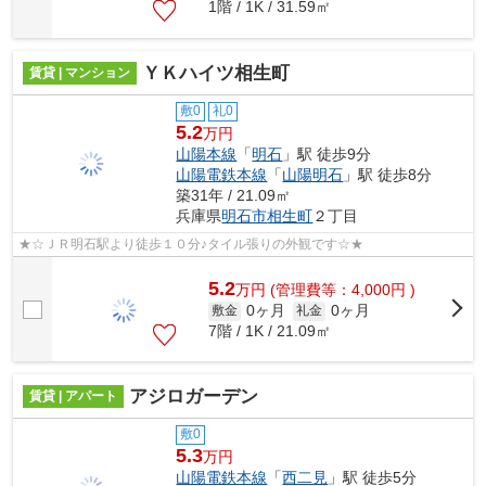
1階 / 1K / 31.59㎡
ＹＫハイツ相生町
賃貸 | マンション
敷0
礼0
5.2
万円
山陽本線
「
明石
」駅 徒歩9分
山陽電鉄本線
「
山陽明石
」駅 徒歩8分
築31年 / 21.09㎡
兵庫県
明石市
相生町
２丁目
★☆ＪＲ明石駅より徒歩１０分♪タイル張りの外観です☆★
5.2
万
円
(管理費等：4,000円 )
0ヶ月
0ヶ月
敷金
礼金
7階 / 1K / 21.09㎡
アジロガーデン
賃貸 | アパート
敷0
5.3
万円
山陽電鉄本線
「
西二見
」駅 徒歩5分