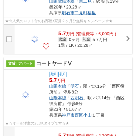
山陽電鉄本線
「
東二見
」駅 徒歩19分
築26年 / 20.28㎡
兵庫県
明石市
二見町福里
★☆人気のロフト付のお部屋♪家賃２ヶ月分無料キャンペーン☆★
5.7
万
円
(管理費等：6,000円 )
0ヶ月
5.7万円
敷金
礼金
1階 / 1K / 20.28㎡
コートヤードⅤ
賃貸 | アパート
敷0
礼0
5.7
万円
山陽本線
「
明石
」駅 バス15分 「西区役
所前」 停歩8分
山陽本線
「
西明石
」駅 バス14分 「西区
役所前」 停歩8分
築23年 / 51.67㎡
兵庫県
神戸市西区
小山
１丁目
★☆オール洋室の2LDKタイプです☆★
5.7
万
円
(管理費等：2,200円 )