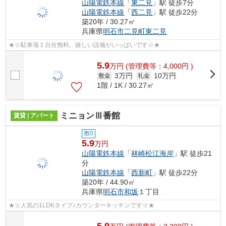
山陽電鉄本線
「
東二見
」駅 徒歩7分
山陽電鉄本線
「
西二見
」駅 徒歩22分
築20年 / 30.27㎡
兵庫県
明石市
二見町東二見
★☆駐車場１台分無料。嬉しい設備がいっぱいです☆★
5.9
万
円
(管理費等：4,000円 )
3万円
10万円
敷金
礼金
1階 / 1K / 30.27㎡
ミニョンⅢ番館
賃貸 | アパート
敷0
5.9
万円
山陽電鉄本線
「
林崎松江海岸
」駅 徒歩21
分
山陽電鉄本線
「
西新町
」駅 徒歩22分
築20年 / 44.90㎡
兵庫県
明石市
和坂
１丁目
★☆人気の1LDKタイプ♪カウンターキッチンです☆★
5.9