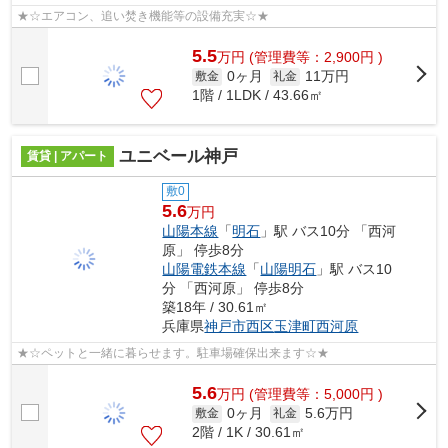
★☆エアコン、追い焚き機能等の設備充実☆★
5.5
万
円
(管理費等：2,900円 )
0ヶ月
11万円
敷金
礼金
1階 / 1LDK / 43.66㎡
ユニベール神戸
賃貸 | アパート
敷0
5.6
万円
山陽本線
「
明石
」駅 バス10分 「西河
原」 停歩8分
山陽電鉄本線
「
山陽明石
」駅 バス10
分 「西河原」 停歩8分
築18年 / 30.61㎡
兵庫県
神戸市西区
玉津町西河原
★☆ペットと一緒に暮らせます。駐車場確保出来ます☆★
5.6
万
円
(管理費等：5,000円 )
0ヶ月
5.6万円
敷金
礼金
2階 / 1K / 30.61㎡