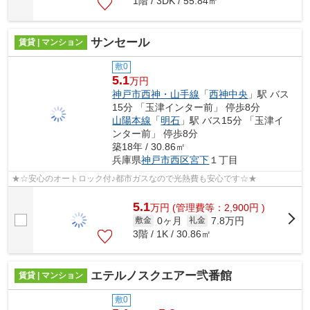
1階 / 3DK / 55.84㎡
サンセール
賃貸 | マンション
敷0
5.1
万円
神戸市西神・山手線
「
西神中央
」駅 バス
15分 「玉津インター前」 停歩8分
山陽本線
「
明石
」駅 バス15分 「玉津イ
ンター前」 停歩8分
築18年 / 30.86㎡
兵庫県
神戸市西区
宮下
１丁目
★☆安心のオートロック付♪都市ガスなので光熱費も安心です☆★
5.1
万
円
(管理費等：2,900円 )
0ヶ月
7.8万円
敷金
礼金
3階 / 1K / 30.86㎡
エテルノスクエアー弐番館
賃貸 | マンション
敷0