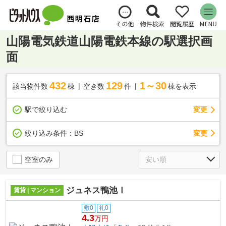
山陽電気鉄道山陽電鉄本線の駅選択画
面
432
129
1～30
該当物件数
棟
空き数
件
棟を表示
駅で絞り込む
変更
変更
絞り込み条件：
BS
空室のみ
ジュネス鴨池Ⅰ
賃貸 | マンション
敷0
礼0
4.3
万円