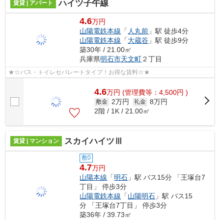
ハイツ子午線
賃貸 | アパート
4.6
万円
山陽電鉄本線
「
人丸前
」駅 徒歩4分
山陽電鉄本線
「
大蔵谷
」駅 徒歩9分
築30年 / 21.00㎡
兵庫県
明石市
天文町
２丁目
★☆バス・トイレセパレートタイプ！お得な賃料☆★
4.6
万
円
(管理費等：4,500円 )
2万円
8万円
敷金
礼金
2階 / 1K / 21.00㎡
スカイハイツⅢ
賃貸 | マンション
敷0
4.7
万円
山陽本線
「
明石
」駅 バス15分 「王塚台7
丁目」 停歩3分
山陽電鉄本線
「
山陽明石
」駅 バス15
分 「王塚台7丁目」 停歩3分
築36年 / 39.73㎡