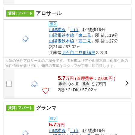
アロサール
賃貸 | アパート
敷0
山陽本線
「
土山
」駅 徒歩19分
山陽電鉄本線
「
東二見
」駅 徒歩19分
山陽電鉄本線
「
西二見
」駅 徒歩27分
築21年 / 57.02㎡
兵庫県
明石市
二見町福里
３３３
人気の物件アロサールのご紹介です。明石市エリアや山陽本線土山駅付近の
物件情報が盛り沢山。知識の豊富なスタッフが丁寧に対応致します。
5.7
万
円
(管理費等：2,000円 )
0ヶ月
5.7万円
敷金
礼金
2階 / 2LDK / 57.02㎡
グランマ
賃貸 | アパート
敷0
5.7
万円
山陽本線
「
土山
」駅 徒歩19分