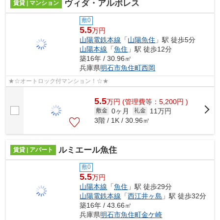
ヴィダ・アルボレス
賃貸 | マンション
敷0
5.5
万円
山陽電鉄本線
「
山陽魚住
」駅 徒歩5分
山陽本線
「
魚住
」駅 徒歩12分
築16年 / 30.96㎡
兵庫県
明石市
魚住町西岡
★☆オートロック付マンション！☆★
5.5
万
円
(管理費等：5,200円 )
0ヶ月
11万円
敷金
礼金
3階 / 1K / 30.96㎡
ルミエール魚住
賃貸 | アパート
敷0
5.5
万円
山陽本線
「
魚住
」駅 徒歩29分
山陽電鉄本線
「
西江井ヶ島
」駅 徒歩32分
築16年 / 43.66㎡
兵庫県
明石市
魚住町金ケ崎