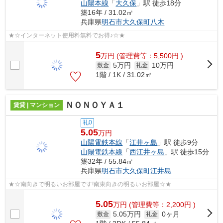
山陽本線
「
大久保
」駅 徒歩18分
築16年 / 31.02㎡
兵庫県
明石市
大久保町八木
★☆インターネット使用料無料でお得♪☆★
5
万
円
(管理費等：5,500円 )
5万円
10万円
敷金
礼金
1階 / 1K / 31.02㎡
ＮＯＮＯＹＡ１
賃貸 | マンション
礼0
5.05
万円
山陽電鉄本線
「
江井ヶ島
」駅 徒歩9分
山陽電鉄本線
「
西江井ヶ島
」駅 徒歩15分
築32年 / 55.84㎡
兵庫県
明石市
大久保町江井島
★☆南向きで明るいお部屋です!南東向きの明るいお部屋☆★
5.05
万
円
(管理費等：2,200円 )
5.05万円
0ヶ月
敷金
礼金