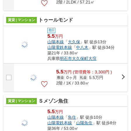
2階 / 2LDK / 57.21㎡
トゥールモンド
賃貸 | マンション
敷0
5.5
万円
山陽本線
「
大久保
」駅 徒歩13分
山陽電鉄本線
「
中八木
」駅 徒歩34分
築21年 / 33.80㎡
兵庫県
明石市
大久保町大窪
5.5
万
円
(管理費等：3,300円 )
0ヶ月
5.5万円
敷金
礼金
2階 / 1K / 33.80㎡
Ｓメゾン魚住
賃貸 | マンション
5.5
万円
山陽本線
「
魚住
」駅 徒歩10分
山陽電鉄本線
「
山陽魚住
」駅 徒歩8分
築36年 / 53.00㎡