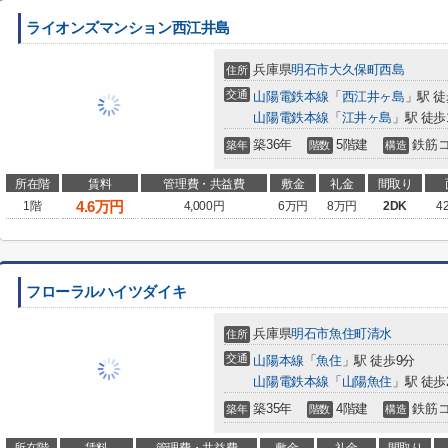
ライオンズマンション西江井島
兵庫県
明石市
大久保町西島
住所
交通
山陽電鉄本線
「
西江井ヶ島
」駅 徒
山陽電鉄本線
「
江井ヶ島
」駅 徒歩
築36年
5階建
鉄筋
築年
階数
構造
所在階
賃料
管理費・共益費
敷金
礼金
間取り
4.6
万円
1階
4,000円
6万円
8万円
2DK
4
フローラルハイツダイキ
兵庫県
明石市
魚住町清水
住所
交通
山陽本線
「
魚住
」駅 徒歩9分
山陽電鉄本線
「
山陽魚住
」駅 徒歩
築35年
4階建
鉄筋
築年
階数
構造