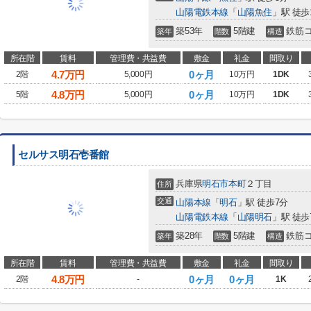
山陽電鉄本線
「
山陽魚住
」駅 徒歩
築53年
5階建
鉄筋
築年
階数
構造
所在階
賃料
管理費・共益費
敷金
礼金
間取り
4.7
万円
0ヶ月
2階
5,000円
10万円
1DK
4.8
万円
0ヶ月
5階
5,000円
10万円
1DK
セルサス明石壱番館
兵庫県
明石市
本町
２丁目
住所
交通
山陽本線
「
明石
」駅 徒歩7分
山陽電鉄本線
「
山陽明石
」駅 徒歩
築28年
5階建
鉄筋
築年
階数
構造
所在階
賃料
管理費・共益費
敷金
礼金
間取り
4.8
万円
0ヶ月
0ヶ月
2階
-
1K