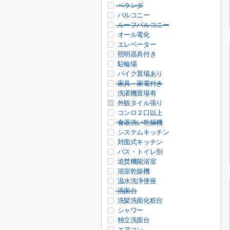
ベランダ
バルコニー
ルーフバルコニー
オール電化
エレベーター
照明器具付き
駐輪場
バイク置場あり
家具・家電付き
洗濯機置場有
外観タイル張り
コンロ２口以上
食器洗い乾燥機
システムキッチン
対面式キッチン
バス・トイレ別
追焚機能浴室
浴室乾燥機
温水洗浄便座
洗面台
洗髪洗面化粧台
シャワー
独立洗面台
エアコン