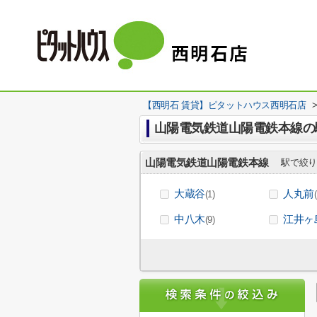
【西明石 賃貸】ピタットハウス西明石店
山陽電気鉄道山陽電鉄本線の
山陽電気鉄道山陽電鉄本線
駅で絞り
大蔵谷
人丸前
(1)
中八木
江井ヶ
(9)