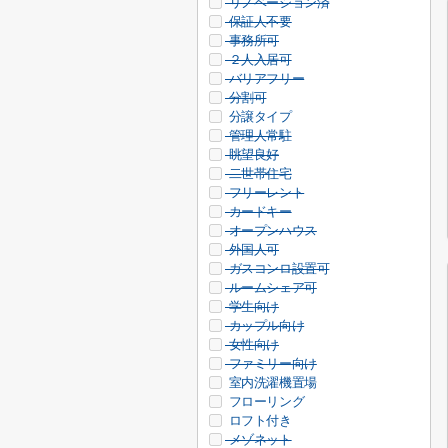
リノベーション済
保証人不要
事務所可
２人入居可
バリアフリー
分割可
分譲タイプ
管理人常駐
眺望良好
二世帯住宅
フリーレント
カードキー
オープンハウス
外国人可
ガスコンロ設置可
ルームシェア可
学生向け
カップル向け
女性向け
ファミリー向け
室内洗濯機置場
フローリング
ロフト付き
メゾネット