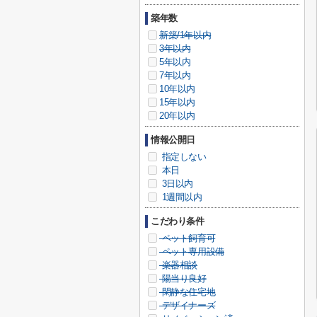
築年数
新築/1年以内
3年以内
5年以内
7年以内
10年以内
15年以内
20年以内
情報公開日
指定しない
本日
3日以内
1週間以内
こだわり条件
ペット飼育可
ペット専用設備
楽器相談
陽当り良好
閑静な住宅地
デザイナーズ