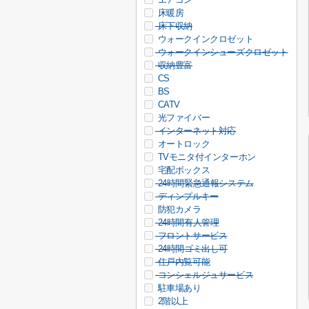
床暖房
床下収納
ウォークインクロゼット
ウォークインシューズクロゼット
収納豊富
CS
BS
CATV
光ファイバー
インターネット対応
オートロック
TVモニタ付インターホン
宅配ボックス
24時間緊急通報システム
ディンプルキー
防犯カメラ
24時間有人管理
フロントサービス
24時間ゴミ出し可
住戸内覧可能
コンシェルジュサービス
駐車場あり
2階以上