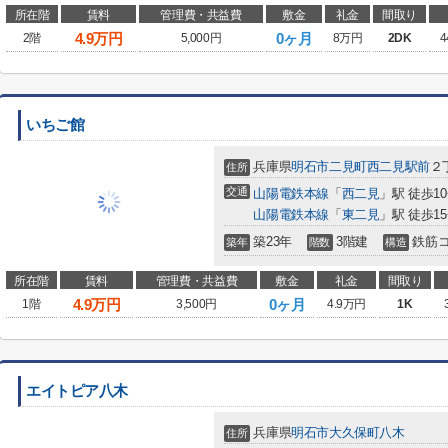
所在階
賃料
管理費・共益費
敷金
礼金
間取り
4.9
万円
0ヶ月
2階
5,000円
8万円
2DK
4
いちご館
兵庫県
明石市
二見町西二見駅前
２
住所
交通
山陽電鉄本線
「
西二見
」駅 徒歩1
山陽電鉄本線
「
東二見
」駅 徒歩1
築23年
3階建
鉄筋
築年
階数
構造
所在階
賃料
管理費・共益費
敷金
礼金
間取り
4.9
万円
0ヶ月
1階
3,500円
4.9万円
1K
エイトピア八木
兵庫県
明石市
大久保町八木
住所