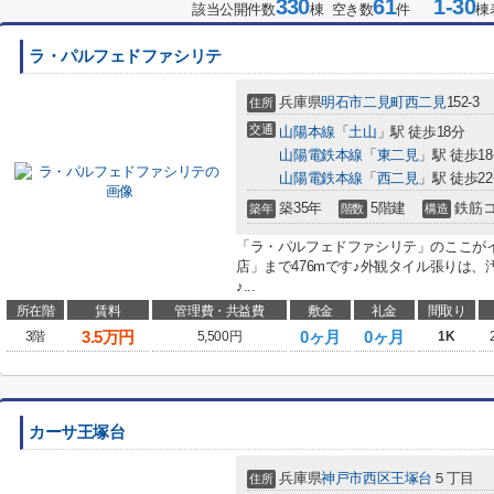
330
61
1-30
該当公開件数
棟 空き数
件
棟
ラ・パルフェドファシリテ
兵庫県
明石市
二見町西二見
152-3
住所
交通
山陽本線
「
土山
」駅 徒歩18分
山陽電鉄本線
「
東二見
」駅 徒歩1
山陽電鉄本線
「
西二見
」駅 徒歩2
築35年
5階建
鉄筋
築年
階数
構造
「ラ・パルフェドファシリテ」のここが
店」まで476mです♪外観タイル張りは
♪...
所在階
賃料
管理費・共益費
敷金
礼金
間取り
3.5
万円
0ヶ月
0ヶ月
3階
5,500円
1K
カーサ王塚台
兵庫県
神戸市西区
王塚台
５丁目
住所