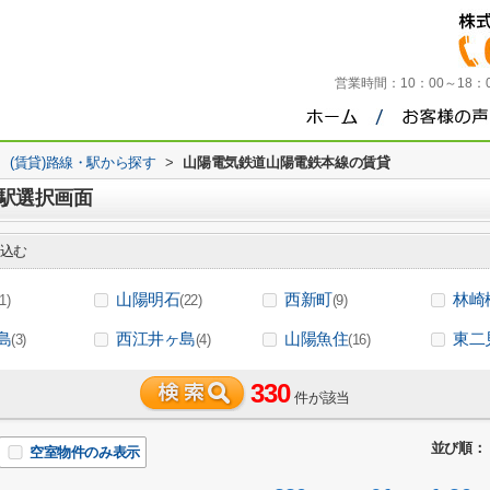
営業時間：
10：00～18
>
(賃貸)路線・駅から探す
>
山陽電気鉄道山陽電鉄本線の賃貸
駅選択画面
込む
山陽明石
西新町
林崎
(1)
(22)
(9)
島
西江井ヶ島
山陽魚住
東二
(3)
(4)
(16)
330
件が該当
並び順：
空室物件のみ表示