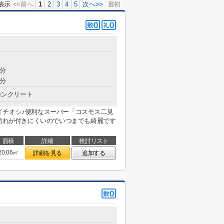
表示
<<前へ
1
2
3
4
5
次へ>>
最初
8分
2分
コンクリート
イチオシ♪便利なスーパー「コスモス二見
、汚れが付きにくいのでいつまでも綺麗です
面積
詳細
検討リスト
20.06㎡
詳細を見る
追加する