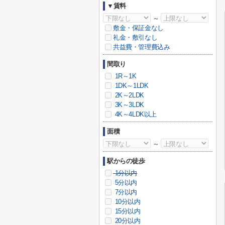
▼賃料
～
敷金・保証金なし
礼金・敷引なし
共益費・管理費込み
間取り
1R～1K
1DK～1LDK
2K～2LDK
3K～3LDK
4K～4LDK以上
面積
～
駅からの徒歩
1分以内
5分以内
7分以内
10分以内
15分以内
20分以内