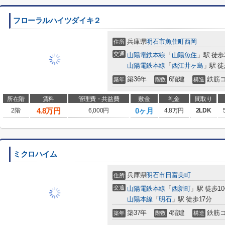
フローラルハイツダイキ２
兵庫県
明石市
魚住町西岡
住所
交通
山陽電鉄本線
「
山陽魚住
」駅 徒歩
山陽電鉄本線
「
西江井ヶ島
」駅 徒
築36年
6階建
鉄筋
築年
階数
構造
所在階
賃料
管理費・共益費
敷金
礼金
間取り
4.8
万円
0ヶ月
2階
6,000円
4.8万円
2LDK
ミクロハイム
兵庫県
明石市
日富美町
住所
交通
山陽電鉄本線
「
西新町
」駅 徒歩1
山陽本線
「
明石
」駅 徒歩17分
築37年
4階建
鉄筋
築年
階数
構造