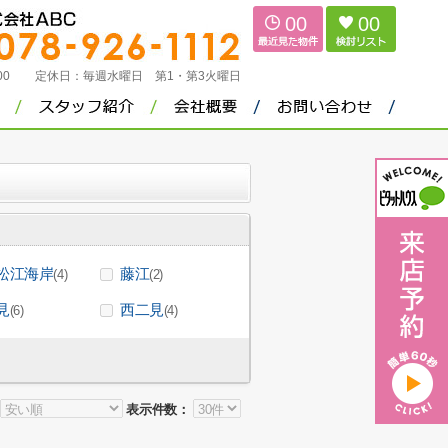
00
00
：00
定休日：
毎週水曜日 第1・第3火曜日
松江海岸
藤江
(4)
(2)
見
西二見
(6)
(4)
表示件数：