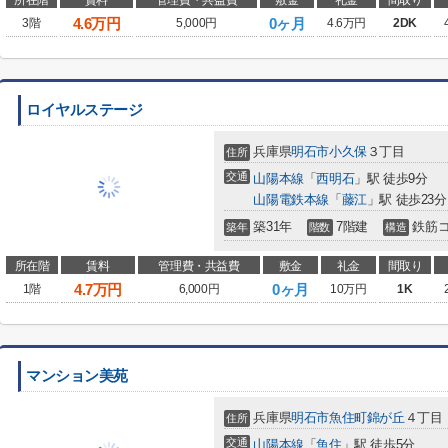
所在階
賃料
管理費・共益費
敷金
礼金
間取り
4.6
万円
0ヶ月
3階
5,000円
4.6万円
2DK
ロイヤルステージ
兵庫県
明石市
小久保
３丁目
住所
交通
山陽本線
「
西明石
」駅 徒歩9分
山陽電鉄本線
「
藤江
」駅 徒歩23分
築31年
7階建
鉄筋
築年
階数
構造
所在階
賃料
管理費・共益費
敷金
礼金
間取り
4.7
万円
0ヶ月
1階
6,000円
10万円
1K
マンション美苑
兵庫県
明石市
魚住町錦が丘
４丁目
住所
交通
山陽本線
「
魚住
」駅 徒歩5分