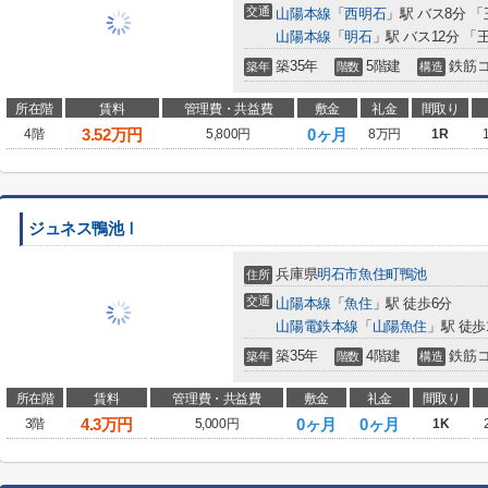
交通
山陽本線
「
西明石
」駅 バス8分 「
山陽本線
「
明石
」駅 バス12分 「
築35年
5階建
鉄筋
築年
階数
構造
所在階
賃料
管理費・共益費
敷金
礼金
間取り
3.52
万円
0ヶ月
4階
5,800円
8万円
1R
ジュネス鴨池Ⅰ
兵庫県
明石市
魚住町鴨池
住所
交通
山陽本線
「
魚住
」駅 徒歩6分
山陽電鉄本線
「
山陽魚住
」駅 徒歩
築35年
4階建
鉄筋
築年
階数
構造
所在階
賃料
管理費・共益費
敷金
礼金
間取り
4.3
万円
0ヶ月
0ヶ月
3階
5,000円
1K