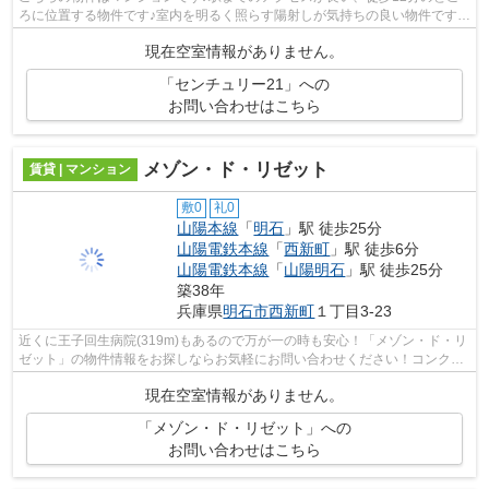
ろに位置する物件です♪室内を明るく照らす陽射しが気持ちの良い物件です♪
こだわりたい条件などがあれば、078-92...
現在空室情報がありません。
「センチュリー21」への
お問い合わせはこちら
メゾン・ド・リゼット
賃貸 | マンション
敷0
礼0
山陽本線
「
明石
」駅 徒歩25分
山陽電鉄本線
「
西新町
」駅 徒歩6分
山陽電鉄本線
「
山陽明石
」駅 徒歩25分
築38年
兵庫県
明石市
西新町
１丁目3-23
近くに王子回生病院(319m)もあるので万が一の時も安心！「メゾン・ド・リ
ゼット」の物件情報をお探しならお気軽にお問い合わせください！コンクリ
ート躯体で隙間がなく、気密性や断熱...
現在空室情報がありません。
「メゾン・ド・リゼット」への
お問い合わせはこちら