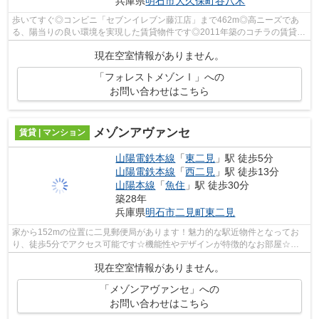
兵庫県
明石市
大久保町谷八木
歩いてすぐ◎コンビニ「セブンイレブン藤江店」まで462m◎高ニーズであ
る、陽当りの良い環境を実現した賃貸物件です◎2011年築のコチラの賃貸物
件は、落ち着きのある室内が魅力的です◎コ...
現在空室情報がありません。
「フォレストメゾンⅠ」への
お問い合わせはこちら
メゾンアヴァンセ
賃貸 | マンション
山陽電鉄本線
「
東二見
」駅 徒歩5分
山陽電鉄本線
「
西二見
」駅 徒歩13分
山陽本線
「
魚住
」駅 徒歩30分
築28年
兵庫県
明石市
二見町東二見
家から152mの位置に二見郵便局があります！魅力的な駅近物件となってお
り、徒歩5分でアクセス可能です☆機能性やデザインが特徴的なお部屋☆不
動産に関する事なら、まずは078-926-1112か...
現在空室情報がありません。
「メゾンアヴァンセ」への
お問い合わせはこちら