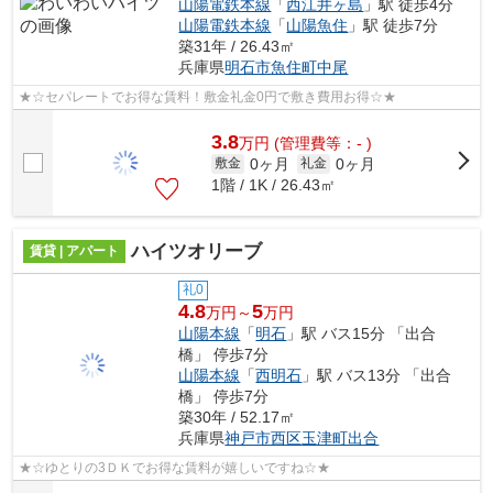
山陽電鉄本線
「
西江井ヶ島
」駅 徒歩4分
山陽電鉄本線
「
山陽魚住
」駅 徒歩7分
築31年 / 26.43㎡
兵庫県
明石市
魚住町中尾
★☆セパレートでお得な賃料！敷金礼金0円で敷き費用お得☆★
3.8
万
円
(管理費等：- )
0ヶ月
0ヶ月
敷金
礼金
1階 / 1K / 26.43㎡
ハイツオリーブ
賃貸 | アパート
礼0
4.8
5
万円～
万円
山陽本線
「
明石
」駅 バス15分 「出合
橋」 停歩7分
山陽本線
「
西明石
」駅 バス13分 「出合
橋」 停歩7分
築30年 / 52.17㎡
兵庫県
神戸市西区
玉津町出合
★☆ゆとりの3ＤＫでお得な賃料が嬉しいですね☆★