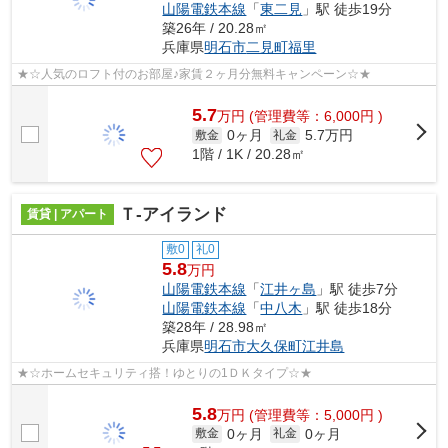
山陽電鉄本線
「
東二見
」駅 徒歩19分
築26年 / 20.28㎡
兵庫県
明石市
二見町福里
★☆人気のロフト付のお部屋♪家賃２ヶ月分無料キャンペーン☆★
5.7
万
円
(管理費等：6,000円 )
0ヶ月
5.7万円
敷金
礼金
1階 / 1K / 20.28㎡
Ｔ-アイランド
賃貸 | アパート
敷0
礼0
5.8
万円
山陽電鉄本線
「
江井ヶ島
」駅 徒歩7分
山陽電鉄本線
「
中八木
」駅 徒歩18分
築28年 / 28.98㎡
兵庫県
明石市
大久保町江井島
★☆ホームセキュリティ搭！ゆとりの1ＤＫタイプ☆★
5.8
万
円
(管理費等：5,000円 )
0ヶ月
0ヶ月
敷金
礼金