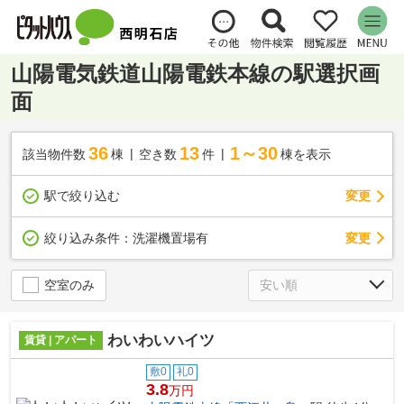
山陽電気鉄道山陽電鉄本線の駅選択画
面
36
13
1～30
該当物件数
棟
空き数
件
棟を表示
駅で絞り込む
変更
変更
絞り込み条件：
洗濯機置場有
空室のみ
わいわいハイツ
賃貸 | アパート
敷0
礼0
3.8
万円