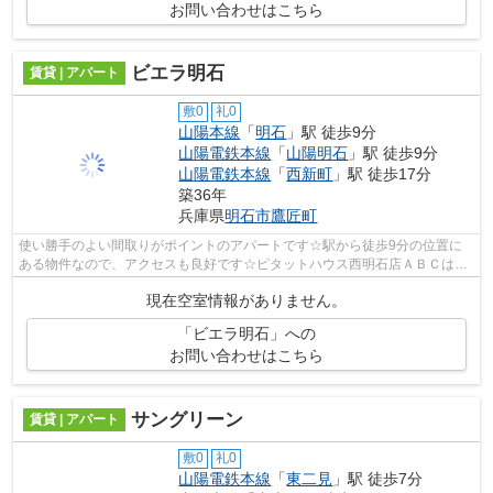
お問い合わせはこちら
ビエラ明石
賃貸 | アパート
敷0
礼0
山陽本線
「
明石
」駅 徒歩9分
山陽電鉄本線
「
山陽明石
」駅 徒歩9分
山陽電鉄本線
「
西新町
」駅 徒歩17分
築36年
兵庫県
明石市
鷹匠町
使い勝手のよい間取りがポイントのアパートです☆駅から徒歩9分の位置に
ある物件なので、アクセスも良好です☆ピタットハウス西明石店ＡＢＣは明
石市に特化しており、数多くの賃貸物件情...
現在空室情報がありません。
「ビエラ明石」への
お問い合わせはこちら
サングリーン
賃貸 | アパート
敷0
礼0
山陽電鉄本線
「
東二見
」駅 徒歩7分