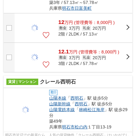
築3年 / 57.13㎡～57.78㎡
兵庫県
明石市
日富美町
12
万
円
(管理費等：8,000円 )
3万円
20万円
敷金
礼金
2階 / 2LDK / 57.13㎡
12.1
万
円
(管理費等：8,000円 )
3万円
20万円
敷金
礼金
3階 / 2LDK / 57.78㎡
クレール西明石
賃貸 | マンション
敷0
山陽本線
「
西明石
」駅 徒歩5分
山陽新幹線
「
西明石
」駅 徒歩5分
山陽電鉄本線
「
林崎松江海岸
」駅 徒歩29
分
築49年
兵庫県
明石市
松の内
１丁目13-19
明石市近辺での新居なら、人気の賃貸物件「クレール西明石」はいかがでし