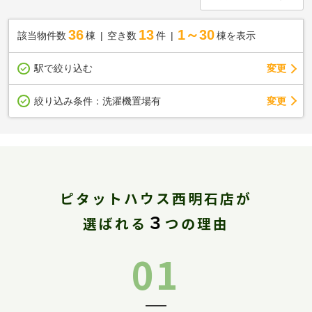
36
13
1～30
該当物件数
棟
空き数
件
棟を表示
駅で絞り込む
変更
変更
絞り込み条件：
洗濯機置場有
ピタットハウス西明石店が
３
選ばれる
つの理由
01