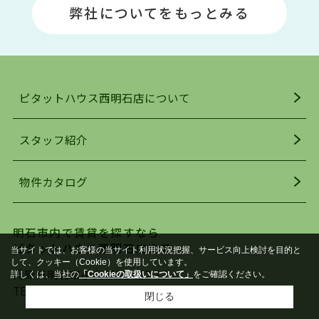
弊社についてをもっとみる
駅」周辺には、ビブレ・イオンをはじめとした買
い物施設も多くあり、買い物にも困りません。
アクセス・趣味・レジャー・買い物、全てがバラ
ンスよく揃っているのが、明石市の住みやすさ・
人気の理由です。
ピタットハウス西明石店について
明石駅・西明石駅を中心に、明石市・神戸市西区
でお部屋探している方は、ぜひ当ＨＰにて物件を
お探しになってください。弊社は、スタッフの平
スタッフ紹介
均年齢も若く、お客様の事を第一に考え、毎日新
着の物件の情報をリサーチし、ＨＰにて随時更新
物件カタログ
を行っており地域最大級の情報取扱量を誇ってお
ります。店頭で限られた物件をご紹介する、従来
の不動産のスタイルではなく、まずは、お客様ご
明石市内で賃貸を探すなら
自身でインターネットを利用し、理想のお部屋を
ピタットハウス西明石店まで
当サイトでは、お客様の当サイト利用状況把握、サービス向上検討を目的と
探していただき、選択していただいた物件情報に
して、クッキー（Cookie）を使用しています。
対して、専門知識を持ったスタッフがサポートさ
兵庫県明石市小久保2丁目2-13
詳しくは、当社の
「Cookieの取扱いについて」
をご確認ください。
せていただくスタイルを心がけております。私た
TEL：
078-926-1112
FAX：078-926-1020
閉じる
ちピタットハウス西明石店が大切にしていること