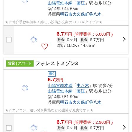
山陽電鉄本線
「
藤江
」駅 徒歩16分
築14年 / 44.65㎡
兵庫県
明石市
大久保町谷八木
★☆仲介手数料無料！嬉しい設備が充実の1ＬＤＫタイプ☆★
6.7
万
円
(管理費等：6,000円 )
0ヶ月
6.7万円
敷金
礼金
2階 / 1LDK / 44.65㎡
フォレストメゾン3
賃貸 | アパート
敷0
6.7
万円
山陽電鉄本線
「
中八木
」駅 徒歩7分
山陽電鉄本線
「
藤江
」駅 徒歩13分
築14年 / 51.90㎡
兵庫県
明石市
大久保町谷八木
★☆エアコン、追い焚き機能などの設備が充実です☆★
6.7
万
円
(管理費等：2,900円 )
0ヶ月
6.7万円
敷金
礼金