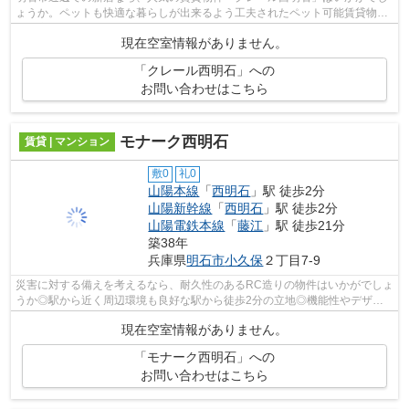
ょうか。ペットも快適な暮らしが出来るよう工夫されたペット可能賃貸物
件。家族の時間を大事にしたい方にオス...
現在空室情報がありません。
「クレール西明石」への
お問い合わせはこちら
モナーク西明石
賃貸 | マンション
敷0
礼0
山陽本線
「
西明石
」駅 徒歩2分
山陽新幹線
「
西明石
」駅 徒歩2分
山陽電鉄本線
「
藤江
」駅 徒歩21分
築38年
兵庫県
明石市
小久保
２丁目7-9
災害に対する備えを考えるなら、耐久性のあるRC造りの物件はいかがでしょ
うか◎駅から近く周辺環境も良好な駅から徒歩2分の立地◎機能性やデザイ
ンが特徴的なお部屋◎山陽本線西明石をよ...
現在空室情報がありません。
「モナーク西明石」への
お問い合わせはこちら