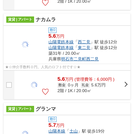
2階 / 1K / 20.00㎡
ナカムラ
賃貸 | アパート
敷0
5.6
万円
山陽電鉄本線
「
西二見
」駅 徒歩12分
山陽電鉄本線
「
東二見
」駅 徒歩12分
築31年 / 20.00㎡
兵庫県
明石市
二見町西二見
★☆仲介手数料０円。人気のロフト付です☆★
5.6
万
円
(管理費等：6,000円 )
0ヶ月
5.6万円
敷金
礼金
2階 / 1K / 20.00㎡
グランマ
賃貸 | アパート
敷0
5.7
万円
山陽本線
「
土山
」駅 徒歩19分