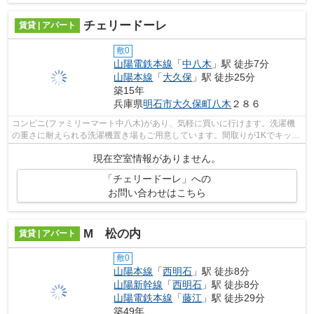
チェリードーレ
賃貸 | アパート
敷0
山陽電鉄本線
「
中八木
」駅 徒歩7分
山陽本線
「
大久保
」駅 徒歩25分
築15年
兵庫県
明石市
大久保町八木
２８６
コンビニ(ファミリーマート中八木)があり、気軽に買いに行けます。洗濯機
の重さに耐えられる洗濯機置き場もご用意しています。間取りが1Kでキッチ
ンがあるので生活しやすく楽しい暮ら...
現在空室情報がありません。
「チェリードーレ」への
お問い合わせはこちら
M 松の内
賃貸 | アパート
敷0
山陽本線
「
西明石
」駅 徒歩8分
山陽新幹線
「
西明石
」駅 徒歩8分
山陽電鉄本線
「
藤江
」駅 徒歩29分
築49年