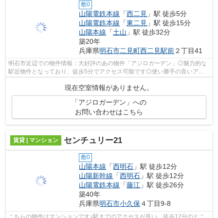
敷0
山陽電鉄本線
「
西二見
」駅 徒歩5分
山陽電鉄本線
「
東二見
」駅 徒歩15分
山陽本線
「
土山
」駅 徒歩32分
築20年
兵庫県
明石市
二見町西二見駅前
２丁目41
明石市近辺での物件情報：大好評のあの物件「アジロガーデン」◎魅力的な
駅近物件となっており、徒歩5分でアクセス可能です◎使い勝手の良いアパ
ートでイチオシの物件です◎明石市エリア...
現在空室情報がありません。
「アジロガーデン」への
お問い合わせはこちら
センチュリー21
賃貸 | マンション
敷0
山陽本線
「
西明石
」駅 徒歩12分
山陽新幹線
「
西明石
」駅 徒歩12分
山陽電鉄本線
「
藤江
」駅 徒歩26分
築40年
兵庫県
明石市
小久保
４丁目9-8
こちらの物件はマンションです♪駅までのアクセスが良い、徒歩12分のとこ