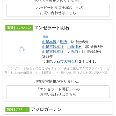
「ハッピーヒルズ王塚台」への
お問い合わせはこちら
エンゼラート明石
賃貸 | マンション
敷0
山陽本線
「
明石
」駅 徒歩8分
山陽電鉄本線
「
山陽明石
」駅 徒歩8分
山陽電鉄本線
「
人丸前
」駅 徒歩19分
築29年
兵庫県
明石市
大明石町
２丁目4-18
「エンゼラート明石」のここがイチオシ。快適に生活できてプライバシーが
守られるのが角部屋です。11階建てで、街並みに溶け込んだ落ち着いた建
物。鉄筋コンクリート住宅に住むなら、R...
現在空室情報がありません。
「エンゼラート明石」への
お問い合わせはこちら
アジロガーデン
賃貸 | アパート