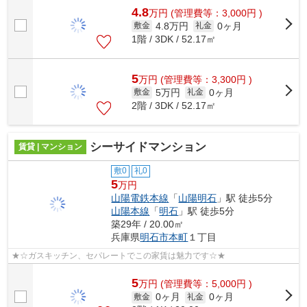
4.8
万
円
(管理費等：3,000円 )
4.8万円
0ヶ月
敷金
礼金
1階 / 3DK / 52.17㎡
5
万
円
(管理費等：3,300円 )
5万円
0ヶ月
敷金
礼金
2階 / 3DK / 52.17㎡
シーサイドマンション
賃貸 | マンション
敷0
礼0
5
万円
山陽電鉄本線
「
山陽明石
」駅 徒歩5分
山陽本線
「
明石
」駅 徒歩5分
築29年 / 20.00㎡
兵庫県
明石市
本町
１丁目
★☆ガスキッチン、セパレートでこの家賃は魅力です☆★
5
万
円
(管理費等：5,000円 )
0ヶ月
0ヶ月
敷金
礼金