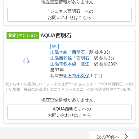
現在空室情報がありません。
「ジュネス西明石」への
お問い合わせはこちら
AQUA西明石
賃貸 | マンション
敷0
山陽本線
「
西明石
」駅 徒歩3分
山陽新幹線
「
西明石
」駅 徒歩3分
山陽電鉄本線
「
藤江
」駅 徒歩23分
築37年
兵庫県
明石市
小久保
１丁目
家からすぐの場所にローソン小久保(55m)があります！『AQUA西明石』の詳
しい情報！毎日のお洗濯も楽にできるバルコニーのある賃貸物件です♪条件と
して多くの方がこだわる、陽当りも良...
現在空室情報がありません。
「AQUA西明石」への
お問い合わせはこちら
次の30件へ