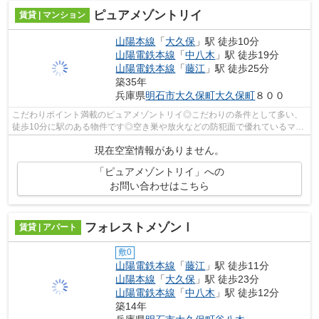
ピュアメゾントリイ
賃貸 | マンション
山陽本線
「
大久保
」駅 徒歩10分
山陽電鉄本線
「
中八木
」駅 徒歩19分
山陽電鉄本線
「
藤江
」駅 徒歩25分
築35年
兵庫県
明石市
大久保町大久保町
８００
こだわりポイント満載のピュアメゾントリイ◎こだわりの条件として多い、
徒歩10分に駅のある物件です◎空き巣や放火などの防犯面で優れているマン
ションタイプの物件です◎山陽本線大久保...
現在空室情報がありません。
「ピュアメゾントリイ」への
お問い合わせはこちら
フォレストメゾンⅠ
賃貸 | アパート
敷0
山陽電鉄本線
「
藤江
」駅 徒歩11分
山陽本線
「
大久保
」駅 徒歩23分
山陽電鉄本線
「
中八木
」駅 徒歩12分
築14年