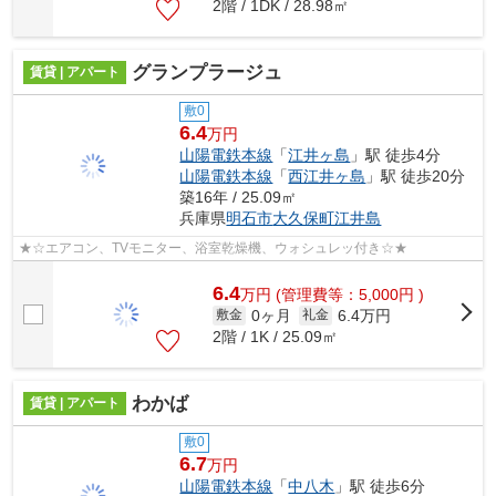
2階 / 1DK / 28.98㎡
グランプラージュ
賃貸 | アパート
敷0
6.4
万円
山陽電鉄本線
「
江井ヶ島
」駅 徒歩4分
山陽電鉄本線
「
西江井ヶ島
」駅 徒歩20分
築16年 / 25.09㎡
兵庫県
明石市
大久保町江井島
★☆エアコン、TVモニター、浴室乾燥機、ウォシュレッ付き☆★
6.4
万
円
(管理費等：5,000円 )
0ヶ月
6.4万円
敷金
礼金
2階 / 1K / 25.09㎡
わかば
賃貸 | アパート
敷0
6.7
万円
山陽電鉄本線
「
中八木
」駅 徒歩6分