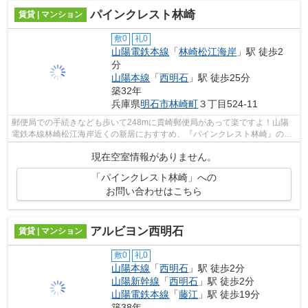
パインクレスト林崎
賃貸 | マンション
敷0
礼0
山陽電鉄本線
「
林崎松江海岸
」駅 徒歩2
分
山陽本線
「
西明石
」駅 徒歩25分
築32年
兵庫県
明石市
林崎町
３丁目524-11
郵便局での手続きなども歩いて248mに貴崎郵便局があって楽ですよ！山陽
電鉄本線林崎松江海岸近くの新居におすすめ、『パインクレスト林崎』の賃
貸物件情報！揺れに強い鉄骨造で地震が...
現在空室情報がありません。
「パインクレスト林崎」への
お問い合わせはこちら
アルビヨン西明石
賃貸 | マンション
敷0
礼0
山陽本線
「
西明石
」駅 徒歩2分
山陽新幹線
「
西明石
」駅 徒歩2分
山陽電鉄本線
「
藤江
」駅 徒歩19分
築38年