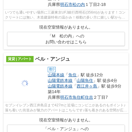
兵庫県
明石市
松の内
１丁目2-18
いつでも通いやすい場所に三菱東京UFJ銀行西明石(356m)があります！コン
クリートには無い、木造建築特有の温かみ！移動の多い方に嬉しい駅から徒
歩8分の物件です！設備も充実していて...
現在空室情報がありません。
「M 松の内」への
お問い合わせはこちら
ベル・アンジュ
賃貸 | アパート
敷0
山陽本線
「
魚住
」駅 徒歩12分
山陽電鉄本線
「
山陽魚住
」駅 徒歩4分
山陽電鉄本線
「
西江井ヶ島
」駅 徒歩9分
築14年
兵庫県
明石市
魚住町住吉
２丁目7
セブンイレブン西江井島店まで427mと近場にコンビニがあるのもポイント♪
落ち着いた街並みが魅力のアパートはこちらです♪落ち着きのある空間が広が
っている、平成24年築の物件です♪車な...
現在空室情報がありません。
「ベル・アンジュ」への