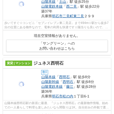
山陽本線
「
土山
」駅 徒歩25分
山陽電鉄本線
「
西二見
」駅 徒歩22分
築37年
兵庫県
明石市
二見町東二見
２９９
歩いてすぐ☆コンビニ「セブンイレブン東二見店」まで494m☆駅から徒歩7
分の位置にある物件なので、電車の利用も快適です☆陽当りも良いので、
清々しい朝を迎えることのできるアパートで...
現在空室情報がありません。
「サングリーン」への
お問い合わせはこちら
ジュネス西明石
賃貸 | マンション
敷0
山陽本線
「
西明石
」駅 徒歩8分
山陽新幹線
「
西明石
」駅 徒歩8分
山陽電鉄本線
「
藤江
」駅 徒歩28分
築36年
兵庫県
明石市
松の内
１丁目6-1
山陽本線西明石駅の新居に最適、『ジュネス西明石』の最新物件情報。始め
ての一人暮らしで料理も楽しみたいなら間取りは1K。自分好みの外観で選び
たい方、鉄筋コンクリート構造がベス...