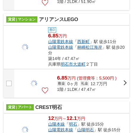
1階 / 2LDK / 51.90㎡
アリアンスLEGO
賃貸 | マンション
敷0
6.85
万円
山陽電鉄本線
「
西新町
」駅 徒歩11分
山陽電鉄本線
「
林崎松江海岸
」駅 徒歩20
分
築14年 / 47.47㎡
兵庫県
明石市
大道町
２丁目
6.85
万
円
(管理費等：5,500円 )
0ヶ月
12.7万円
敷金
礼金
1階 / 1LDK / 47.47㎡
CREST明石
賃貸 | アパート
12
12.1
万円～
万円
山陽本線
「
明石
」駅 徒歩15分
山陽電鉄本線
「
山陽明石
」駅 徒歩15分