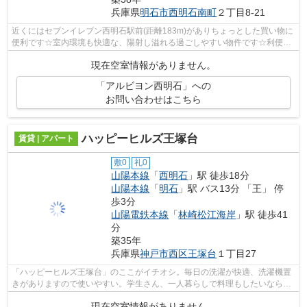
兵庫県
明石市
西明石南町
２丁目8-21
近くにはセブンイレブン西明石駅前(距離183m)がありちょっとした買い物に
便利です☆室内環境も快適な、陽射し溢れる過ごしやすい物件です☆利便性
の高い駅近賃貸物件で、駅まで徒歩2分と...
現在空室情報がありません。
「アルビヨン西明石」への
お問い合わせはこちら
ハッピーヒルズ王塚台
賃貸 | アパート
敷0
礼0
山陽本線
「
西明石
」駅 徒歩18分
山陽本線
「
明石
」駅 バス13分 「王」 停
歩3分
山陽電鉄本線
「
林崎松江海岸
」駅 徒歩41
分
築35年
兵庫県
神戸市西区
王塚台
１丁目27
「ハッピーヒルズ王塚台」のここがイチオシ。毎日の洗濯が快適、洗濯機置
きがありますので使いやすい。学生さん、一人暮らしで料理もしたいならキ
ッチン快適な1K。鉄骨造のメリットを...
現在空室情報がありません。