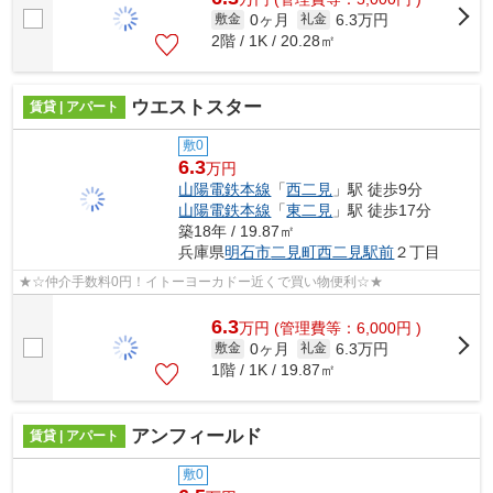
0ヶ月
6.3万円
敷金
礼金
2階 / 1K / 20.28㎡
ウエストスター
賃貸 | アパート
敷0
6.3
万円
山陽電鉄本線
「
西二見
」駅 徒歩9分
山陽電鉄本線
「
東二見
」駅 徒歩17分
築18年 / 19.87㎡
兵庫県
明石市
二見町西二見駅前
２丁目
★☆仲介手数料0円！イトーヨーカドー近くで買い物便利☆★
6.3
万
円
(管理費等：6,000円 )
0ヶ月
6.3万円
敷金
礼金
1階 / 1K / 19.87㎡
アンフィールド
賃貸 | アパート
敷0