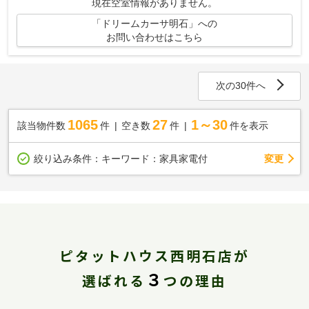
現在空室情報がありません。
「ドリームカーサ明石」への
お問い合わせはこちら
次の30件へ
1065
27
1～30
該当物件数
件
空き数
件
件を表示
変更
絞り込み条件：
キーワード：家具家電付
ピタットハウス西明石店が
３
選ばれる
つの理由