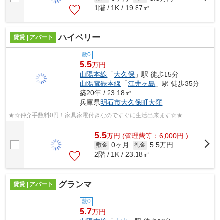
1階 / 1K / 19.87㎡
ハイベリー
賃貸 | アパート
敷0
5.5
万円
山陽本線
「
大久保
」駅 徒歩15分
山陽電鉄本線
「
江井ヶ島
」駅 徒歩35分
築20年 / 23.18㎡
兵庫県
明石市
大久保町大窪
★☆仲介手数料0円！家具家電付きなのですぐに生活出来ます☆★
5.5
万
円
(管理費等：6,000円 )
0ヶ月
5.5万円
敷金
礼金
2階 / 1K / 23.18㎡
グランマ
賃貸 | アパート
敷0
5.7
万円