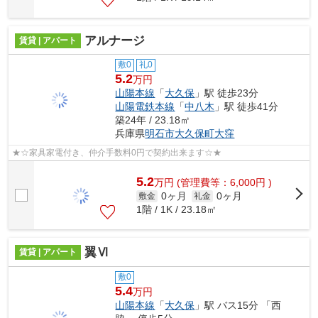
アルナージ
賃貸 | アパート
敷0
礼0
5.2
万円
山陽本線
「
大久保
」駅 徒歩23分
山陽電鉄本線
「
中八木
」駅 徒歩41分
築24年 / 23.18㎡
兵庫県
明石市
大久保町大窪
★☆家具家電付き、仲介手数料0円で契約出来ます☆★
5.2
万
円
(管理費等：6,000円 )
0ヶ月
0ヶ月
敷金
礼金
1階 / 1K / 23.18㎡
翼Ⅵ
賃貸 | アパート
敷0
5.4
万円
山陽本線
「
大久保
」駅 バス15分 「西