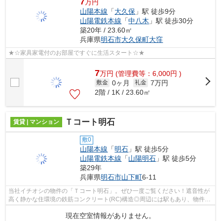
7
万円
山陽本線
「
大久保
」駅 徒歩9分
山陽電鉄本線
「
中八木
」駅 徒歩30分
築20年 / 23.60㎡
兵庫県
明石市
大久保町大窪
★☆家具家電付のお部屋ですぐに生活スタート☆★
7
万
円
(管理費等：6,000円 )
0ヶ月
7万円
敷金
礼金
2階 / 1K / 23.60㎡
Ｔコート明石
賃貸 | マンション
敷0
山陽本線
「
明石
」駅 徒歩5分
山陽電鉄本線
「
山陽明石
」駅 徒歩5分
築29年
兵庫県
明石市
山下町
6-11
当社イチオシの物件の「Ｔコート明石」。ぜひ一度ご覧ください！遮音性が
高く静かな住環境の鉄筋コンクリート(RC)構造◎周辺には駅もあり、物件か
ら5分ほど歩くだけで、利用可能です◎機...
現在空室情報がありません。