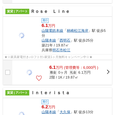
Ｒｏｓｅ Ｌｉｎｅ
賃貸 | アパート
敷0
6.1
万円
山陽電鉄本線
「
林崎松江海岸
」駅 徒歩5
分
山陽本線
「
西明石
」駅 徒歩25分
築21年 / 19.87㎡
兵庫県
明石市
松江
★☆家具家電付き♪ロフト付♪家賃1ヶ月無料キャンペーン中☆★
6.1
万
円
(管理費等：6,000円 )
0ヶ月
6.1万円
敷金
礼金
2階 / 1K / 19.87㎡
Ｉｎｔｅｒｉｓｔａ
賃貸 | アパート
敷0
6.2
万円
山陽本線
「
大久保
」駅 徒歩13分