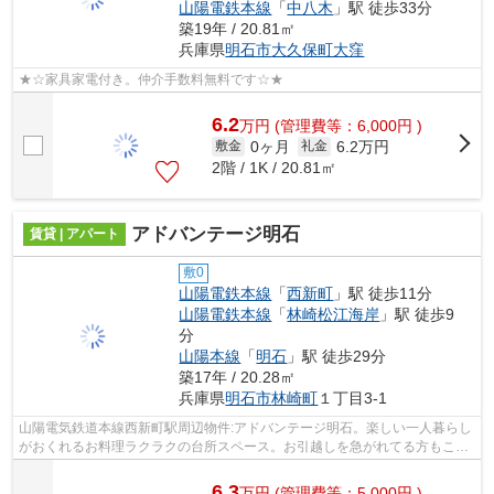
山陽電鉄本線
「
中八木
」駅 徒歩33分
築19年 / 20.81㎡
兵庫県
明石市
大久保町大窪
★☆家具家電付き。仲介手数料無料です☆★
6.2
万
円
(管理費等：6,000円 )
0ヶ月
6.2万円
敷金
礼金
2階 / 1K / 20.81㎡
アドバンテージ明石
賃貸 | アパート
敷0
山陽電鉄本線
「
西新町
」駅 徒歩11分
山陽電鉄本線
「
林崎松江海岸
」駅 徒歩9
分
山陽本線
「
明石
」駅 徒歩29分
築17年 / 20.28㎡
兵庫県
明石市
林崎町
１丁目3-1
山陽電気鉄道本線西新町駅周辺物件:アドバンテージ明石。楽しい一人暮らし
がおくれるお料理ラクラクの台所スペース。お引越しを急がれてる方もこち
らは空き部屋ですので案内できます。...
6.3
万
円
(管理費等：5,000円 )