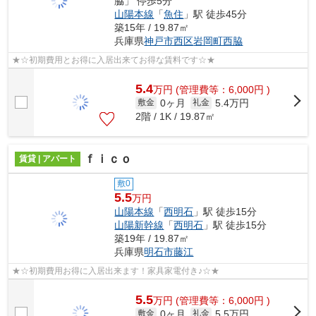
脇」 停歩5分
山陽本線
「
魚住
」駅 徒歩45分
築15年 / 19.87㎡
兵庫県
神戸市西区
岩岡町西脇
★☆初期費用とお得に入居出来てお得な賃料です☆★
5.4
万
円
(管理費等：6,000円 )
0ヶ月
5.4万円
敷金
礼金
2階 / 1K / 19.87㎡
ｆｉｃｏ
賃貸 | アパート
敷0
5.5
万円
山陽本線
「
西明石
」駅 徒歩15分
山陽新幹線
「
西明石
」駅 徒歩15分
築19年 / 19.87㎡
兵庫県
明石市
藤江
★☆初期費用お得に入居出来ます！家具家電付き♪☆★
5.5
万
円
(管理費等：6,000円 )
0ヶ月
5.5万円
敷金
礼金