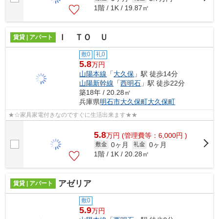
1階 / 1K / 19.87㎡
Ｉ ＴＯ Ｕ
賃貸 | アパート
敷0
礼0
5.8
万円
山陽本線
「
大久保
」駅 徒歩14分
山陽新幹線
「
西明石
」駅 徒歩22分
築18年 / 20.28㎡
兵庫県
明石市
大久保町大久保町
★☆家具家電付きなのですぐに生活出来ます★★
5.8
万
円
(管理費等：6,000円 )
0ヶ月
0ヶ月
敷金
礼金
1階 / 1K / 20.28㎡
アゼリア
賃貸 | アパート
敷0
5.9
万円