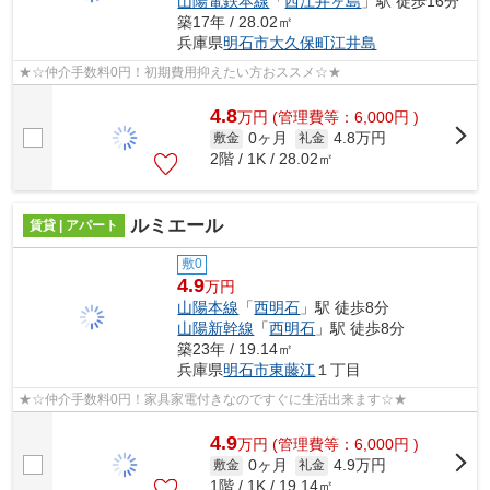
山陽電鉄本線
「
西江井ヶ島
」駅 徒歩16分
築17年 / 28.02㎡
兵庫県
明石市
大久保町江井島
★☆仲介手数料0円！初期費用抑えたい方おススメ☆★
4.8
万
円
(管理費等：6,000円 )
0ヶ月
4.8万円
敷金
礼金
2階 / 1K / 28.02㎡
ルミエール
賃貸 | アパート
敷0
4.9
万円
山陽本線
「
西明石
」駅 徒歩8分
山陽新幹線
「
西明石
」駅 徒歩8分
築23年 / 19.14㎡
兵庫県
明石市
東藤江
１丁目
★☆仲介手数料0円！家具家電付きなのですぐに生活出来ます☆★
4.9
万
円
(管理費等：6,000円 )
0ヶ月
4.9万円
敷金
礼金
1階 / 1K / 19.14㎡