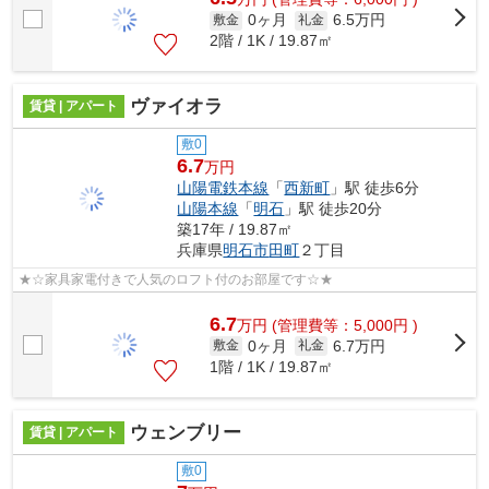
0ヶ月
6.5万円
敷金
礼金
2階 / 1K / 19.87㎡
ヴァイオラ
賃貸 | アパート
敷0
6.7
万円
山陽電鉄本線
「
西新町
」駅 徒歩6分
山陽本線
「
明石
」駅 徒歩20分
築17年 / 19.87㎡
兵庫県
明石市
田町
２丁目
★☆家具家電付きで人気のロフト付のお部屋です☆★
6.7
万
円
(管理費等：5,000円 )
0ヶ月
6.7万円
敷金
礼金
1階 / 1K / 19.87㎡
ウェンブリー
賃貸 | アパート
敷0