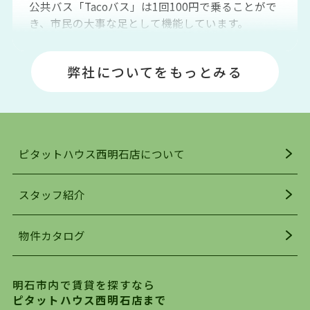
公共バス「Tacoバス」は1回100円で乗ることがで
き、市民の大事な足として機能しています。
明石エリアは海沿いに位置しているため、海水浴
場や釣りスポットが多くあります。JR「大久保
弊社についてをもっとみる
駅」周辺には、ビブレ・イオンをはじめとした買
い物施設も多くあり、買い物にも困りません。
アクセス・趣味・レジャー・買い物、全てがバラ
ンスよく揃っているのが、明石市の住みやすさ・
人気の理由です。
ピタットハウス西明石店について
明石駅・西明石駅を中心に、明石市・神戸市西区
でお部屋探している方は、ぜひ当ＨＰにて物件を
お探しになってください。弊社は、スタッフの平
スタッフ紹介
均年齢も若く、お客様の事を第一に考え、毎日新
着の物件の情報をリサーチし、ＨＰにて随時更新
物件カタログ
を行っており地域最大級の情報取扱量を誇ってお
ります。店頭で限られた物件をご紹介する、従来
の不動産のスタイルではなく、まずは、お客様ご
明石市内で賃貸を探すなら
自身でインターネットを利用し、理想のお部屋を
ピタットハウス西明石店まで
探していただき、選択していただいた物件情報に