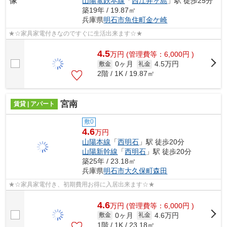
山陽電鉄本線
「
西江井ヶ島
」駅 徒歩25分
築19年 / 19.87㎡
兵庫県
明石市
魚住町金ケ崎
★☆家具家電付きなのですぐに生活出来ます☆★
4.5
万
円
(管理費等：6,000円 )
0ヶ月
4.5万円
敷金
礼金
2階 / 1K / 19.87㎡
宮南
賃貸 | アパート
敷0
4.6
万円
山陽本線
「
西明石
」駅 徒歩20分
山陽新幹線
「
西明石
」駅 徒歩20分
築25年 / 23.18㎡
兵庫県
明石市
大久保町森田
★☆家具家電付き、初期費用お得に入居出来ます☆★
4.6
万
円
(管理費等：6,000円 )
0ヶ月
4.6万円
敷金
礼金
1階 / 1K / 23.18㎡