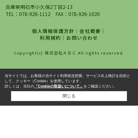
対して、専門知識を持ったスタッフがサポートさ
兵庫県明石市小久保2丁目2-13
せていただくスタイルを心がけております。私た
TEL：
078-926-1112
FAX：078-926-1020
ちピタットハウス西明石店が大切にしていること
は、一度だけでは終わらない、お客様との末長い
個人情報保護方針
｜
会社概要
｜
お付き合いです。初めての一人暮らしから、就
利用規約
｜
お問い合わせ
職・ご結婚・売買物件の購入、などなど一生涯に
わたる、良きアドバイザーとして、地域に密着し
Copyright(c) 株式会社ＡＢＣ All rights reserved.
た営業スタイルで様々なお役立ちができればと強
く思っております。ぜひ、明石市・神戸市西区で
物件をお探しになってる方は、お気軽にお問い合
当サイトでは、お客様の当サイト利用状況把握、サービス向上検討を目的と
わせください。
して、クッキー（Cookie）を使用しています。
詳しくは、当社の
「Cookieの取扱いについて」
をご確認ください。
閉じる