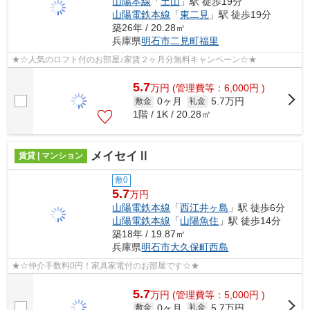
山陽本線
「
土山
」駅 徒歩19分
山陽電鉄本線
「
東二見
」駅 徒歩19分
築26年 / 20.28㎡
兵庫県
明石市
二見町福里
★☆人気のロフト付のお部屋♪家賃２ヶ月分無料キャンペーン☆★
5.7
万
円
(管理費等：6,000円 )
0ヶ月
5.7万円
敷金
礼金
1階 / 1K / 20.28㎡
メイセイⅡ
賃貸 | マンション
敷0
5.7
万円
山陽電鉄本線
「
西江井ヶ島
」駅 徒歩6分
山陽電鉄本線
「
山陽魚住
」駅 徒歩14分
築18年 / 19.87㎡
兵庫県
明石市
大久保町西島
★☆仲介手数料0円！家具家電付のお部屋です☆★
5.7
万
円
(管理費等：5,000円 )
0ヶ月
5.7万円
敷金
礼金