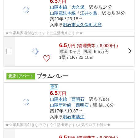
6.5
万円
山陽本線
「
大久保
」駅 徒歩14分
山陽電鉄本線
「
江井ヶ島
」駅 徒歩34分
築20年 / 23.18㎡
兵庫県
明石市
大久保町大窪
★☆家具家電付なのですぐに生活出来ます☆★
6.5
万
円
(管理費等：6,000円 )
0ヶ月
6.5万円
敷金
礼金
1階 / 1K / 23.18㎡
プラムバレー
賃貸 | アパート
敷0
6.5
万円
山陽本線
「
西明石
」駅 徒歩8分
山陽新幹線
「
西明石
」駅 徒歩8分
築17年 / 19.87㎡
兵庫県
明石市
藤江
★☆家具家電付きなのですぐ生活出来ます♪人気のロフト付☆★
6.5
万
円
(管理費等：6,000円 )