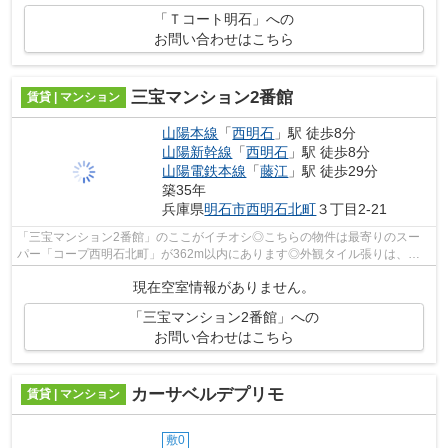
「Ｔコート明石」への
お問い合わせはこちら
三宝マンション2番館
賃貸 | マンション
山陽本線
「
西明石
」駅 徒歩8分
山陽新幹線
「
西明石
」駅 徒歩8分
山陽電鉄本線
「
藤江
」駅 徒歩29分
築35年
兵庫県
明石市
西明石北町
３丁目2-21
「三宝マンション2番館」のここがイチオシ◎こちらの物件は最寄りのスー
パー「コープ西明石北町」が362m以内にあります◎外観タイル張りは、ラ
ンニングコストがあまりかかりません◎こち...
現在空室情報がありません。
「三宝マンション2番館」への
お問い合わせはこちら
カーサベルデプリモ
賃貸 | マンション
敷0