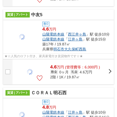
中友5
賃貸 | アパート
敷0
4.6
万円
山陽電鉄本線
「
西江井ヶ島
」駅 徒歩10分
山陽電鉄本線
「
江井ヶ島
」駅 徒歩15分
築17年 / 19.87㎡
兵庫県
明石市
大久保町西島
★☆人気のロフト付き、家具家電付き賃貸物件です☆★
4.6
万
円
(管理費等：6,000円 )
0ヶ月
4.6万円
敷金
礼金
2階 / 1K / 19.87㎡
ＣＯＲＡＬ明石西
賃貸 | アパート
敷0
4.8
万円
山陽電鉄本線
「
江井ヶ島
」駅 徒歩10分