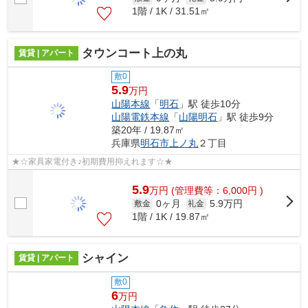
1階 / 1K / 31.51㎡
タウンコート上の丸
賃貸 | アパート
敷0
5.9
万円
山陽本線
「
明石
」駅 徒歩10分
山陽電鉄本線
「
山陽明石
」駅 徒歩9分
築20年 / 19.87㎡
兵庫県
明石市
上ノ丸
２丁目
★☆家具家電付き♪初期費用抑えれます☆★
5.9
万
円
(管理費等：6,000円 )
0ヶ月
5.9万円
敷金
礼金
1階 / 1K / 19.87㎡
シャイン
賃貸 | アパート
敷0
6
万円