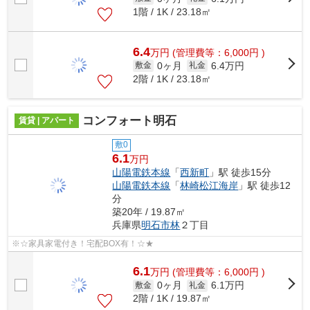
1階 / 1K / 23.18㎡
6.4
万
円
(管理費等：6,000円 )
0ヶ月
6.4万円
敷金
礼金
2階 / 1K / 23.18㎡
コンフォート明石
賃貸 | アパート
敷0
6.1
万円
山陽電鉄本線
「
西新町
」駅 徒歩15分
山陽電鉄本線
「
林崎松江海岸
」駅 徒歩12
分
築20年 / 19.87㎡
兵庫県
明石市
林
２丁目
※☆家具家電付き！宅配BOX有！☆★
6.1
万
円
(管理費等：6,000円 )
0ヶ月
6.1万円
敷金
礼金
2階 / 1K / 19.87㎡