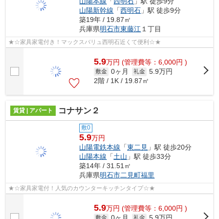
山陽本線
「
西明石
」駅 徒歩9分
山陽新幹線
「
西明石
」駅 徒歩9分
築19年 / 19.87㎡
兵庫県
明石市
東藤江
１丁目
★☆家具家電付き！マックスバリュ西明石近くて便利☆★
5.9
万
円
(管理費等：6,000円 )
0ヶ月
5.9万円
敷金
礼金
2階 / 1K / 19.87㎡
コナサン２
賃貸 | アパート
敷0
5.9
万円
山陽電鉄本線
「
東二見
」駅 徒歩20分
山陽本線
「
土山
」駅 徒歩33分
築14年 / 31.51㎡
兵庫県
明石市
二見町福里
★☆家具家電付！人気のカウンターキッチンタイプ☆★
5.9
万
円
(管理費等：6,000円 )
0ヶ月
5.9万円
敷金
礼金