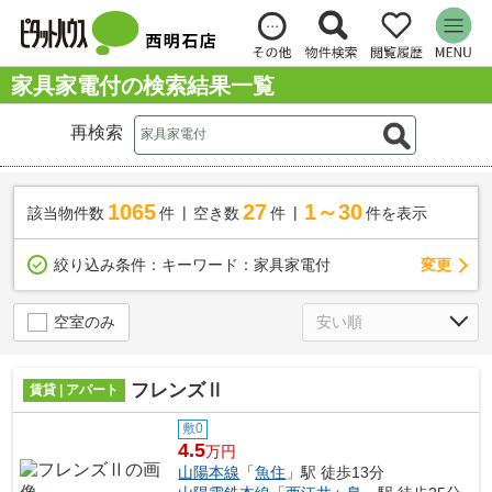
家具家電付の検索結果一覧
再検索
1065
27
1～30
該当物件数
件
空き数
件
件を表示
変更
絞り込み条件：
キーワード：家具家電付
空室のみ
フレンズⅡ
賃貸 | アパート
敷0
4.5
万円
山陽本線
「
魚住
」駅 徒歩13分