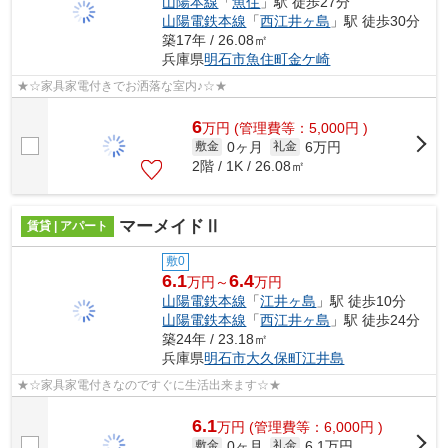
山陽本線
「
魚住
」駅 徒歩27分
山陽電鉄本線
「
西江井ヶ島
」駅 徒歩30分
築17年 / 26.08㎡
兵庫県
明石市
魚住町金ケ崎
★☆家具家電付きでお洒落な室内♪☆★
6
万
円
(管理費等：5,000円 )
0ヶ月
6万円
敷金
礼金
2階 / 1K / 26.08㎡
マーメイドⅡ
賃貸 | アパート
敷0
6.1
6.4
万円～
万円
山陽電鉄本線
「
江井ヶ島
」駅 徒歩10分
山陽電鉄本線
「
西江井ヶ島
」駅 徒歩24分
築24年 / 23.18㎡
兵庫県
明石市
大久保町江井島
★☆家具家電付きなのですぐに生活出来ます☆★
6.1
万
円
(管理費等：6,000円 )
0ヶ月
6.1万円
敷金
礼金