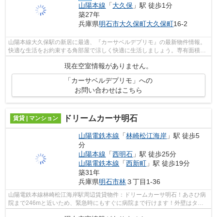
山陽本線
「
大久保
」駅 徒歩1分
築27年
兵庫県
明石市
大久保町大久保町
16-2
山陽本線大久保駅の新居に最適、『カーサベルデプリモ』の最新物件情報。
快適な生活をお約束する角部屋で涼しく快適に生活しましょう。専有面積は
56.09平米。マンションタイプの物件で...
現在空室情報がありません。
「カーサベルデプリモ」への
お問い合わせはこちら
ドリームカーサ明石
賃貸 | マンション
山陽電鉄本線
「
林崎松江海岸
」駅 徒歩5
分
山陽本線
「
西明石
」駅 徒歩25分
山陽電鉄本線
「
西新町
」駅 徒歩19分
築31年
兵庫県
明石市
林
３丁目1-36
山陽電鉄本線林崎松江海岸駅周辺賃貸物件：ドリームカーサ明石！あさひ病
院まで246mと近いため、緊急時にもすぐに病院まで行けます！外壁はタイ
ル張りとなっていて、印象的な外観です...