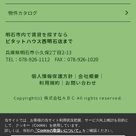
着の物件の情報をリサーチし、ＨＰにて随時更新
物件カタログ
を行っており地域最大級の情報取扱量を誇ってお
ります。店頭で限られた物件をご紹介する、従来
の不動産のスタイルではなく、まずは、お客様ご
明石市内で賃貸を探すなら
自身でインターネットを利用し、理想のお部屋を
ピタットハウス西明石店まで
探していただき、選択していただいた物件情報に
対して、専門知識を持ったスタッフがサポートさ
兵庫県明石市小久保2丁目2-13
せていただくスタイルを心がけております。私た
TEL：
078-926-1112
FAX：078-926-1020
ちピタットハウス西明石店が大切にしていること
は、一度だけでは終わらない、お客様との末長い
個人情報保護方針
｜
会社概要
｜
お付き合いです。初めての一人暮らしから、就
利用規約
｜
お問い合わせ
職・ご結婚・売買物件の購入、などなど一生涯に
わたる、良きアドバイザーとして、地域に密着し
Copyright(c) 株式会社ＡＢＣ All rights reserved.
た営業スタイルで様々なお役立ちができればと強
く思っております。ぜひ、明石市・神戸市西区で
物件をお探しになってる方は、お気軽にお問い合
当サイトでは、お客様の当サイト利用状況把握、サービス向上検討を目的と
わせください。
して、クッキー（Cookie）を使用しています。
詳しくは、当社の
「Cookieの取扱いについて」
をご確認ください。