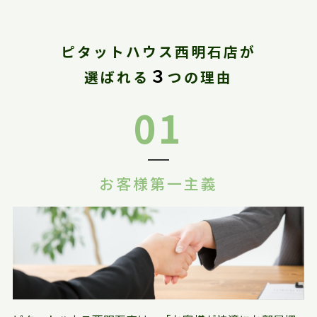
ピタットハウス西明石店が
３
選ばれる
つの理由
01
お客様第一主義