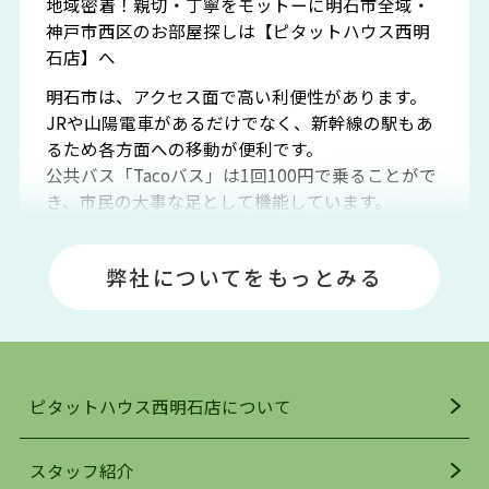
地域密着！親切・丁寧をモットーに明石市全域・
神戸市西区のお部屋探しは【ピタットハウス西明
石店】へ
明石市は、アクセス面で高い利便性があります。
JRや山陽電車があるだけでなく、新幹線の駅もあ
るため各方面への移動が便利です。
公共バス「Tacoバス」は1回100円で乗ることがで
き、市民の大事な足として機能しています。
明石エリアは海沿いに位置しているため、海水浴
場や釣りスポットが多くあります。JR「大久保
弊社についてをもっとみる
駅」周辺には、ビブレ・イオンをはじめとした買
い物施設も多くあり、買い物にも困りません。
アクセス・趣味・レジャー・買い物、全てがバラ
ンスよく揃っているのが、明石市の住みやすさ・
人気の理由です。
ピタットハウス西明石店について
明石駅・西明石駅を中心に、明石市・神戸市西区
でお部屋探している方は、ぜひ当ＨＰにて物件を
お探しになってください。弊社は、スタッフの平
スタッフ紹介
均年齢も若く、お客様の事を第一に考え、毎日新