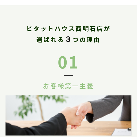
ピタットハウス西明石店が
３
選ばれる
つの理由
01
お客様第一主義