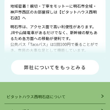
地域密着！親切・丁寧をモットーに明石市全域・
神戸市西区のお部屋探しは【ピタットハウス西明
石店】へ
明石市は、アクセス面で高い利便性があります。
JRや山陽電車があるだけでなく、新幹線の駅もあ
るため各方面への移動が便利です。
公共バス「Tacoバス」は1回100円で乗ることがで
き、市民の大事な足として機能しています。
明石エリアは海沿いに位置しているため、海水浴
場や釣りスポットが多くあります。JR「大久保
弊社についてをもっとみる
駅」周辺には、ビブレ・イオンをはじめとした買
い物施設も多くあり、買い物にも困りません。
アクセス・趣味・レジャー・買い物、全てがバラ
ンスよく揃っているのが、明石市の住みやすさ・
人気の理由です。
ピタットハウス西明石店について
明石駅・西明石駅を中心に、明石市・神戸市西区
でお部屋探している方は、ぜひ当ＨＰにて物件を
お探しになってください。弊社は、スタッフの平