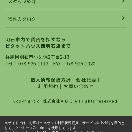
スタッフ紹介
均年齢も若く、お客様の事を第一に考え、毎日新
着の物件の情報をリサーチし、ＨＰにて随時更新
物件カタログ
を行っており地域最大級の情報取扱量を誇ってお
ります。店頭で限られた物件をご紹介する、従来
の不動産のスタイルではなく、まずは、お客様ご
明石市内で賃貸を探すなら
自身でインターネットを利用し、理想のお部屋を
ピタットハウス西明石店まで
探していただき、選択していただいた物件情報に
対して、専門知識を持ったスタッフがサポートさ
兵庫県明石市小久保2丁目2-13
せていただくスタイルを心がけております。私た
TEL：
078-926-1112
FAX：078-926-1020
ちピタットハウス西明石店が大切にしていること
は、一度だけでは終わらない、お客様との末長い
個人情報保護方針
｜
会社概要
｜
お付き合いです。初めての一人暮らしから、就
利用規約
｜
お問い合わせ
職・ご結婚・売買物件の購入、などなど一生涯に
わたる、良きアドバイザーとして、地域に密着し
Copyright(c) 株式会社ＡＢＣ All rights reserved.
た営業スタイルで様々なお役立ちができればと強
く思っております。ぜひ、明石市・神戸市西区で
物件をお探しになってる方は、お気軽にお問い合
当サイトでは、お客様の当サイト利用状況把握、サービス向上検討を目的と
わせください。
して、クッキー（Cookie）を使用しています。