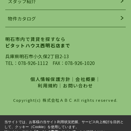
スタッフ紹介
均年齢も若く、お客様の事を第一に考え、毎日新
着の物件の情報をリサーチし、ＨＰにて随時更新
物件カタログ
を行っており地域最大級の情報取扱量を誇ってお
ります。店頭で限られた物件をご紹介する、従来
の不動産のスタイルではなく、まずは、お客様ご
明石市内で賃貸を探すなら
自身でインターネットを利用し、理想のお部屋を
ピタットハウス西明石店まで
探していただき、選択していただいた物件情報に
対して、専門知識を持ったスタッフがサポートさ
兵庫県明石市小久保2丁目2-13
せていただくスタイルを心がけております。私た
TEL：
078-926-1112
FAX：078-926-1020
ちピタットハウス西明石店が大切にしていること
は、一度だけでは終わらない、お客様との末長い
個人情報保護方針
｜
会社概要
｜
お付き合いです。初めての一人暮らしから、就
利用規約
｜
お問い合わせ
職・ご結婚・売買物件の購入、などなど一生涯に
わたる、良きアドバイザーとして、地域に密着し
Copyright(c) 株式会社ＡＢＣ All rights reserved.
た営業スタイルで様々なお役立ちができればと強
く思っております。ぜひ、明石市・神戸市西区で
物件をお探しになってる方は、お気軽にお問い合
当サイトでは、お客様の当サイト利用状況把握、サービス向上検討を目的と
わせください。
して、クッキー（Cookie）を使用しています。