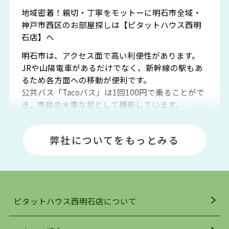
地域密着！親切・丁寧をモットーに明石市全域・
神戸市西区のお部屋探しは【ピタットハウス西明
石店】へ
明石市は、アクセス面で高い利便性があります。
JRや山陽電車があるだけでなく、新幹線の駅もあ
るため各方面への移動が便利です。
公共バス「Tacoバス」は1回100円で乗ることがで
き、市民の大事な足として機能しています。
明石エリアは海沿いに位置しているため、海水浴
場や釣りスポットが多くあります。JR「大久保
弊社についてをもっとみる
駅」周辺には、ビブレ・イオンをはじめとした買
い物施設も多くあり、買い物にも困りません。
アクセス・趣味・レジャー・買い物、全てがバラ
ンスよく揃っているのが、明石市の住みやすさ・
人気の理由です。
ピタットハウス西明石店について
明石駅・西明石駅を中心に、明石市・神戸市西区
でお部屋探している方は、ぜひ当ＨＰにて物件を
お探しになってください。弊社は、スタッフの平