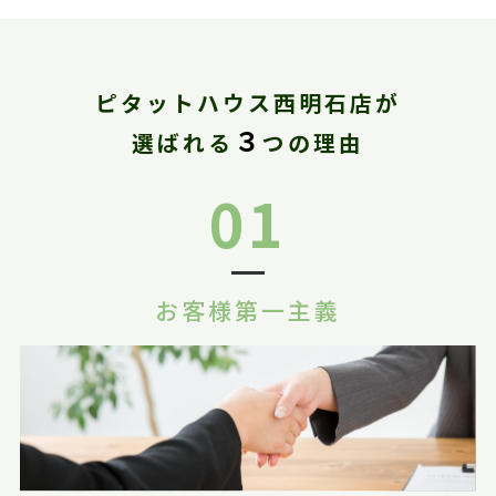
ピタットハウス西明石店が
３
選ばれる
つの理由
01
お客様第一主義