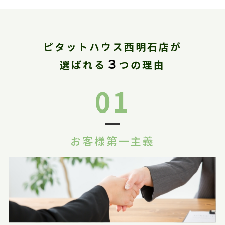
ピタットハウス西明石店が
３
選ばれる
つの理由
01
お客様第一主義