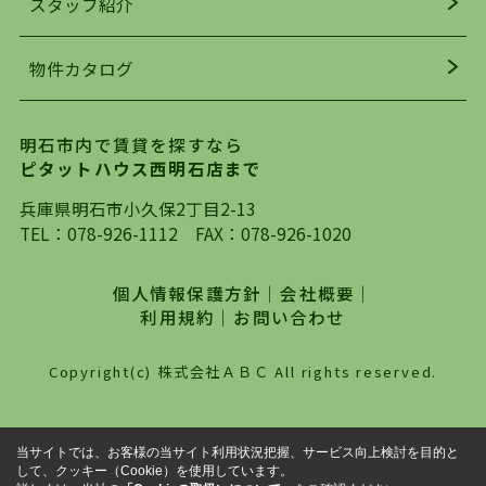
スタッフ紹介
均年齢も若く、お客様の事を第一に考え、毎日新
着の物件の情報をリサーチし、ＨＰにて随時更新
物件カタログ
を行っており地域最大級の情報取扱量を誇ってお
ります。店頭で限られた物件をご紹介する、従来
の不動産のスタイルではなく、まずは、お客様ご
明石市内で賃貸を探すなら
自身でインターネットを利用し、理想のお部屋を
ピタットハウス西明石店まで
探していただき、選択していただいた物件情報に
対して、専門知識を持ったスタッフがサポートさ
兵庫県明石市小久保2丁目2-13
せていただくスタイルを心がけております。私た
TEL：
078-926-1112
FAX：078-926-1020
ちピタットハウス西明石店が大切にしていること
は、一度だけでは終わらない、お客様との末長い
個人情報保護方針
｜
会社概要
｜
お付き合いです。初めての一人暮らしから、就
利用規約
｜
お問い合わせ
職・ご結婚・売買物件の購入、などなど一生涯に
わたる、良きアドバイザーとして、地域に密着し
Copyright(c) 株式会社ＡＢＣ All rights reserved.
た営業スタイルで様々なお役立ちができればと強
く思っております。ぜひ、明石市・神戸市西区で
物件をお探しになってる方は、お気軽にお問い合
当サイトでは、お客様の当サイト利用状況把握、サービス向上検討を目的と
わせください。
して、クッキー（Cookie）を使用しています。