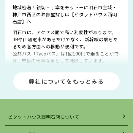
地域密着！親切・丁寧をモットーに明石市全域・
神戸市西区のお部屋探しは【ピタットハウス西明
石店】へ
明石市は、アクセス面で高い利便性があります。
JRや山陽電車があるだけでなく、新幹線の駅もあ
るため各方面への移動が便利です。
公共バス「Tacoバス」は1回100円で乗ることがで
き、市民の大事な足として機能しています。
明石エリアは海沿いに位置しているため、海水浴
場や釣りスポットが多くあります。JR「大久保
弊社についてをもっとみる
駅」周辺には、ビブレ・イオンをはじめとした買
い物施設も多くあり、買い物にも困りません。
アクセス・趣味・レジャー・買い物、全てがバラ
ンスよく揃っているのが、明石市の住みやすさ・
人気の理由です。
ピタットハウス西明石店について
明石駅・西明石駅を中心に、明石市・神戸市西区
でお部屋探している方は、ぜひ当ＨＰにて物件を
お探しになってください。弊社は、スタッフの平