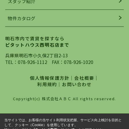
スタッフ紹介
均年齢も若く、お客様の事を第一に考え、毎日新
着の物件の情報をリサーチし、ＨＰにて随時更新
物件カタログ
を行っており地域最大級の情報取扱量を誇ってお
ります。店頭で限られた物件をご紹介する、従来
の不動産のスタイルではなく、まずは、お客様ご
明石市内で賃貸を探すなら
自身でインターネットを利用し、理想のお部屋を
ピタットハウス西明石店まで
探していただき、選択していただいた物件情報に
対して、専門知識を持ったスタッフがサポートさ
兵庫県明石市小久保2丁目2-13
せていただくスタイルを心がけております。私た
TEL：
078-926-1112
FAX：078-926-1020
ちピタットハウス西明石店が大切にしていること
は、一度だけでは終わらない、お客様との末長い
個人情報保護方針
｜
会社概要
｜
お付き合いです。初めての一人暮らしから、就
利用規約
｜
お問い合わせ
職・ご結婚・売買物件の購入、などなど一生涯に
わたる、良きアドバイザーとして、地域に密着し
Copyright(c) 株式会社ＡＢＣ All rights reserved.
た営業スタイルで様々なお役立ちができればと強
く思っております。ぜひ、明石市・神戸市西区で
物件をお探しになってる方は、お気軽にお問い合
当サイトでは、お客様の当サイト利用状況把握、サービス向上検討を目的と
わせください。
して、クッキー（Cookie）を使用しています。