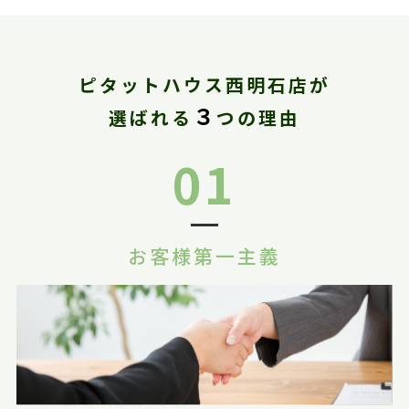
ピタットハウス西明石店が
３
選ばれる
つの理由
01
お客様第一主義