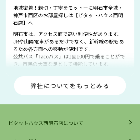
地域密着！親切・丁寧をモットーに明石市全域・
神戸市西区のお部屋探しは【ピタットハウス西明
石店】へ
明石市は、アクセス面で高い利便性があります。
JRや山陽電車があるだけでなく、新幹線の駅もあ
るため各方面への移動が便利です。
公共バス「Tacoバス」は1回100円で乗ることがで
き、市民の大事な足として機能しています。
明石エリアは海沿いに位置しているため、海水浴
場や釣りスポットが多くあります。JR「大久保
弊社についてをもっとみる
駅」周辺には、ビブレ・イオンをはじめとした買
い物施設も多くあり、買い物にも困りません。
アクセス・趣味・レジャー・買い物、全てがバラ
ンスよく揃っているのが、明石市の住みやすさ・
人気の理由です。
ピタットハウス西明石店について
明石駅・西明石駅を中心に、明石市・神戸市西区
でお部屋探している方は、ぜひ当ＨＰにて物件を
お探しになってください。弊社は、スタッフの平